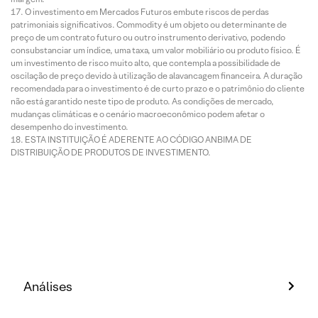
O investimento em Mercados Futuros embute riscos de perdas
patrimoniais significativos. Commodity é um objeto ou determinante de
preço de um contrato futuro ou outro instrumento derivativo, podendo
consubstanciar um índice, uma taxa, um valor mobiliário ou produto físico. É
um investimento de risco muito alto, que contempla a possibilidade de
oscilação de preço devido à utilização de alavancagem financeira. A duração
recomendada para o investimento é de curto prazo e o patrimônio do cliente
não está garantido neste tipo de produto. As condições de mercado,
mudanças climáticas e o cenário macroeconômico podem afetar o
desempenho do investimento.
ESTA INSTITUIÇÃO É ADERENTE AO CÓDIGO ANBIMA DE
DISTRIBUIÇÃO DE PRODUTOS DE INVESTIMENTO.
Análises