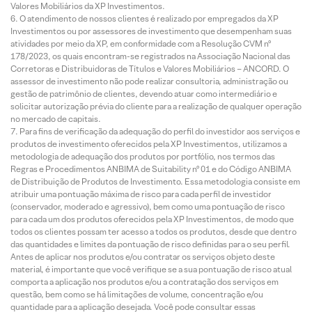
Valores Mobiliários da XP Investimentos.
O atendimento de nossos clientes é realizado por empregados da XP
Investimentos ou por assessores de investimento que desempenham suas
atividades por meio da XP, em conformidade com a Resolução CVM nº
178/2023, os quais encontram-se registrados na Associação Nacional das
Corretoras e Distribuidoras de Títulos e Valores Mobiliários – ANCORD. O
assessor de investimento não pode realizar consultoria, administração ou
gestão de patrimônio de clientes, devendo atuar como intermediário e
solicitar autorização prévia do cliente para a realização de qualquer operação
no mercado de capitais.
Para fins de verificação da adequação do perfil do investidor aos serviços e
produtos de investimento oferecidos pela XP Investimentos, utilizamos a
metodologia de adequação dos produtos por portfólio, nos termos das
Regras e Procedimentos ANBIMA de Suitability nº 01 e do Código ANBIMA
de Distribuição de Produtos de Investimento. Essa metodologia consiste em
atribuir uma pontuação máxima de risco para cada perfil de investidor
(conservador, moderado e agressivo), bem como uma pontuação de risco
para cada um dos produtos oferecidos pela XP Investimentos, de modo que
todos os clientes possam ter acesso a todos os produtos, desde que dentro
das quantidades e limites da pontuação de risco definidas para o seu perfil.
Antes de aplicar nos produtos e/ou contratar os serviços objeto deste
material, é importante que você verifique se a sua pontuação de risco atual
comporta a aplicação nos produtos e/ou a contratação dos serviços em
questão, bem como se há limitações de volume, concentração e/ou
quantidade para a aplicação desejada. Você pode consultar essas