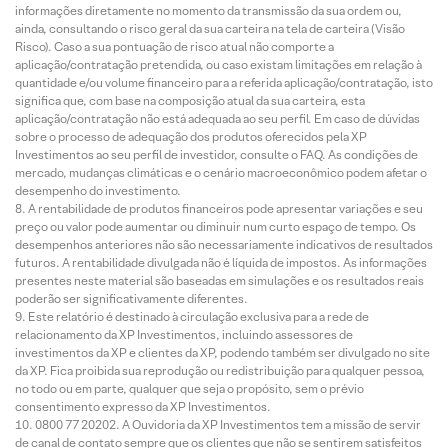
informações diretamente no momento da transmissão da sua ordem ou,
ainda, consultando o risco geral da sua carteira na tela de carteira (Visão
Risco). Caso a sua pontuação de risco atual não comporte a
aplicação/contratação pretendida, ou caso existam limitações em relação à
quantidade e/ou volume financeiro para a referida aplicação/contratação, isto
significa que, com base na composição atual da sua carteira, esta
aplicação/contratação não está adequada ao seu perfil. Em caso de dúvidas
sobre o processo de adequação dos produtos oferecidos pela XP
Investimentos ao seu perfil de investidor, consulte o FAQ. As condições de
mercado, mudanças climáticas e o cenário macroeconômico podem afetar o
desempenho do investimento.
A rentabilidade de produtos financeiros pode apresentar variações e seu
preço ou valor pode aumentar ou diminuir num curto espaço de tempo. Os
desempenhos anteriores não são necessariamente indicativos de resultados
futuros. A rentabilidade divulgada não é líquida de impostos. As informações
presentes neste material são baseadas em simulações e os resultados reais
poderão ser significativamente diferentes.
Este relatório é destinado à circulação exclusiva para a rede de
relacionamento da XP Investimentos, incluindo assessores de
investimentos da XP e clientes da XP, podendo também ser divulgado no site
da XP. Fica proibida sua reprodução ou redistribuição para qualquer pessoa,
no todo ou em parte, qualquer que seja o propósito, sem o prévio
consentimento expresso da XP Investimentos.
0800 77 20202. A Ouvidoria da XP Investimentos tem a missão de servir
de canal de contato sempre que os clientes que não se sentirem satisfeitos