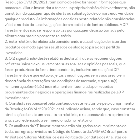
Resolução CVM 20/2021, tem como objetivo fornecer informações que
possam auxiliar o investidor a tomar sua própria decisão de investimento, não
constituindo qualquer tipo de oferta ou solicitação de compra e/ou venda de
qualquer produto. As informações contidas neste relatório são consideradas
válidas na data de sua divulgação e foram obtidas de fontes públicas. A XP
Investimentos não se responsabiliza por qualquer decisão tomada pelo
cliente com base no presente relatório.
Este relatório foi elaborado considerando a classificação de risco dos
produtos de modo a gerar resultados de alocação para cada perfil de
investidor.
O(s) signatário(s) deste relatório declara(m) que as recomendações
refletem única e exclusivamente suas análises e opiniões pessoais, que
foram produzidas de forma independente, inclusive em relação à XP
Investimentos e que estão sujeitas a modificações sem aviso prévio em
decorrência de alterações nas condições de mercado, e que sua(s)
remuneração(es) é(são) indiretamente influenciada por receitas
provenientes dos negócios e operações financeiras realizadas pela XP
Investimentos.
O analista responsável pelo conteúdo deste relatório e pelo cumprimento
da Resolução CVM nº 20/2021 está indicado acima, sendo que, caso constem
a indicação de mais um analista no relatório, o responsável será o primeiro
analista credenciado a ser mencionado no relatório.
Os analistas da XP Investimentos estão obrigados ao cumprimento de
todas as regras previstas no Código de Conduta da APIMEC Brasil para o
Analista de Valores Mobiliários e na Política de Conduta dos Analistas de