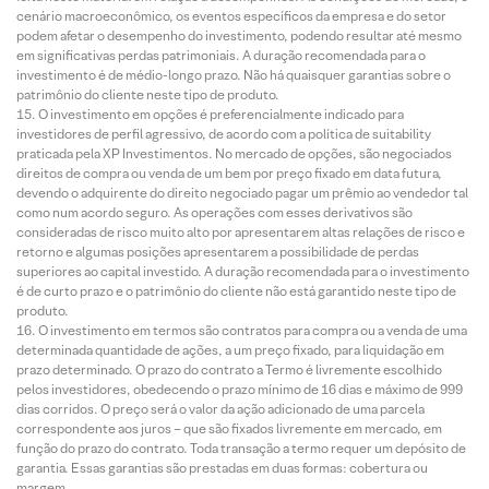
cenário macroeconômico, os eventos específicos da empresa e do setor
podem afetar o desempenho do investimento, podendo resultar até mesmo
em significativas perdas patrimoniais. A duração recomendada para o
investimento é de médio-longo prazo. Não há quaisquer garantias sobre o
patrimônio do cliente neste tipo de produto.
O investimento em opções é preferencialmente indicado para
investidores de perfil agressivo, de acordo com a política de suitability
praticada pela XP Investimentos. No mercado de opções, são negociados
direitos de compra ou venda de um bem por preço fixado em data futura,
devendo o adquirente do direito negociado pagar um prêmio ao vendedor tal
como num acordo seguro. As operações com esses derivativos são
consideradas de risco muito alto por apresentarem altas relações de risco e
retorno e algumas posições apresentarem a possibilidade de perdas
superiores ao capital investido. A duração recomendada para o investimento
é de curto prazo e o patrimônio do cliente não está garantido neste tipo de
produto.
O investimento em termos são contratos para compra ou a venda de uma
determinada quantidade de ações, a um preço fixado, para liquidação em
prazo determinado. O prazo do contrato a Termo é livremente escolhido
pelos investidores, obedecendo o prazo mínimo de 16 dias e máximo de 999
dias corridos. O preço será o valor da ação adicionado de uma parcela
correspondente aos juros – que são fixados livremente em mercado, em
função do prazo do contrato. Toda transação a termo requer um depósito de
garantia. Essas garantias são prestadas em duas formas: cobertura ou
margem.