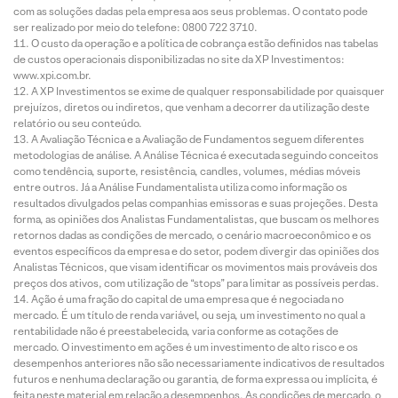
com as soluções dadas pela empresa aos seus problemas. O contato pode
ser realizado por meio do telefone: 0800 722 3710.
O custo da operação e a política de cobrança estão definidos nas tabelas
de custos operacionais disponibilizadas no site da XP Investimentos:
www.xpi.com.br.
A XP Investimentos se exime de qualquer responsabilidade por quaisquer
prejuízos, diretos ou indiretos, que venham a decorrer da utilização deste
relatório ou seu conteúdo.
A Avaliação Técnica e a Avaliação de Fundamentos seguem diferentes
metodologias de análise. A Análise Técnica é executada seguindo conceitos
como tendência, suporte, resistência, candles, volumes, médias móveis
entre outros. Já a Análise Fundamentalista utiliza como informação os
resultados divulgados pelas companhias emissoras e suas projeções. Desta
forma, as opiniões dos Analistas Fundamentalistas, que buscam os melhores
retornos dadas as condições de mercado, o cenário macroeconômico e os
eventos específicos da empresa e do setor, podem divergir das opiniões dos
Analistas Técnicos, que visam identificar os movimentos mais prováveis dos
preços dos ativos, com utilização de “stops” para limitar as possíveis perdas.
Ação é uma fração do capital de uma empresa que é negociada no
mercado. É um título de renda variável, ou seja, um investimento no qual a
rentabilidade não é preestabelecida, varia conforme as cotações de
mercado. O investimento em ações é um investimento de alto risco e os
desempenhos anteriores não são necessariamente indicativos de resultados
futuros e nenhuma declaração ou garantia, de forma expressa ou implícita, é
feita neste material em relação a desempenhos. As condições de mercado, o