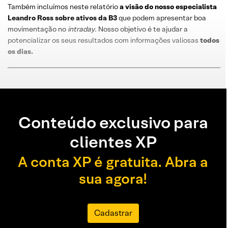
Também incluímos neste relatório
a visão do nosso especialista
Leandro
Ross
sobre
ativos da B3
que podem apresentar boa
movimentação no
intraday
. Nosso objetivo é te ajudar a
potencializar os seus resultados com informações valiosas
todos
os dias
.
Conteúdo exclusivo para
clientes XP
A conta XP é gratuita. Abra a
sua agora!
Cadastrar