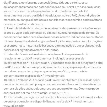
significa que, com base na composição atual da sua carteira, esta
aplicação/contratação não está adequada ao seu perfil. Em caso de dúvidas
sobre o processo de adequação dos produtos oferecidos pela XP
Investimentos ao seu perfil de investidor, consulte o FAQ. As condições de
mercado, mudanças climáticas e o cenário macroeconômico podem afetar o
desempenho do investimento.
A rentabilidade de produtos financeiros pode apresentar variações e seu
preço ou valor pode aumentar ou diminuir num curto espaço de tempo. Os
desempenhos anteriores não são necessariamente indicativos de resultados
futuros. A rentabilidade divulgada não é líquida de impostos. As informações
presentes neste material são baseadas em simulações e os resultados reais
poderão ser significativamente diferentes.
Este relatório é destinado à circulação exclusiva para a rede de
relacionamento da XP Investimentos, incluindo assessores de
investimentos da XP e clientes da XP, podendo também ser divulgado no site
da XP. Fica proibida sua reprodução ou redistribuição para qualquer pessoa,
no todo ou em parte, qualquer que seja o propósito, sem o prévio
consentimento expresso da XP Investimentos.
0800 77 20202. A Ouvidoria da XP Investimentos tem a missão de servir
de canal de contato sempre que os clientes que não se sentirem satisfeitos
com as soluções dadas pela empresa aos seus problemas. O contato pode
ser realizado por meio do telefone: 0800 722 3710.
O custo da operação e a política de cobrança estão definidos nas tabelas
de custos operacionais disponibilizadas no site da XP Investimentos:
www.xpi.com.br.