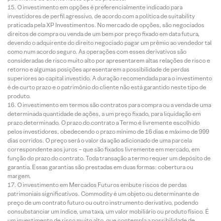
O investimento em opções é preferencialmente indicado para
investidores de perfil agressivo, de acordo com a política de suitability
praticada pela XP Investimentos. No mercado de opções, são negociados
direitos de compra ou venda de um bem por preço fixado em data futura,
devendo o adquirente do direito negociado pagar um prêmio ao vendedor tal
como num acordo seguro. As operações com esses derivativos são
consideradas de risco muito alto por apresentarem altas relações de risco e
retorno e algumas posições apresentarem a possibilidade de perdas
superiores ao capital investido. A duração recomendada para o investimento
é de curto prazo e o patrimônio do cliente não está garantido neste tipo de
produto.
O investimento em termos são contratos para compra ou a venda de uma
determinada quantidade de ações, a um preço fixado, para liquidação em
prazo determinado. O prazo do contrato a Termo é livremente escolhido
pelos investidores, obedecendo o prazo mínimo de 16 dias e máximo de 999
dias corridos. O preço será o valor da ação adicionado de uma parcela
correspondente aos juros – que são fixados livremente em mercado, em
função do prazo do contrato. Toda transação a termo requer um depósito de
garantia. Essas garantias são prestadas em duas formas: cobertura ou
margem.
O investimento em Mercados Futuros embute riscos de perdas
patrimoniais significativos. Commodity é um objeto ou determinante de
preço de um contrato futuro ou outro instrumento derivativo, podendo
consubstanciar um índice, uma taxa, um valor mobiliário ou produto físico. É
um investimento de risco muito alto, que contempla a possibilidade de