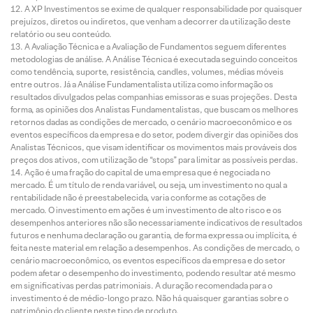
A XP Investimentos se exime de qualquer responsabilidade por quaisquer
prejuízos, diretos ou indiretos, que venham a decorrer da utilização deste
relatório ou seu conteúdo.
A Avaliação Técnica e a Avaliação de Fundamentos seguem diferentes
metodologias de análise. A Análise Técnica é executada seguindo conceitos
como tendência, suporte, resistência, candles, volumes, médias móveis
entre outros. Já a Análise Fundamentalista utiliza como informação os
resultados divulgados pelas companhias emissoras e suas projeções. Desta
forma, as opiniões dos Analistas Fundamentalistas, que buscam os melhores
retornos dadas as condições de mercado, o cenário macroeconômico e os
eventos específicos da empresa e do setor, podem divergir das opiniões dos
Analistas Técnicos, que visam identificar os movimentos mais prováveis dos
preços dos ativos, com utilização de “stops” para limitar as possíveis perdas.
Ação é uma fração do capital de uma empresa que é negociada no
mercado. É um título de renda variável, ou seja, um investimento no qual a
rentabilidade não é preestabelecida, varia conforme as cotações de
mercado. O investimento em ações é um investimento de alto risco e os
desempenhos anteriores não são necessariamente indicativos de resultados
futuros e nenhuma declaração ou garantia, de forma expressa ou implícita, é
feita neste material em relação a desempenhos. As condições de mercado, o
cenário macroeconômico, os eventos específicos da empresa e do setor
podem afetar o desempenho do investimento, podendo resultar até mesmo
em significativas perdas patrimoniais. A duração recomendada para o
investimento é de médio-longo prazo. Não há quaisquer garantias sobre o
patrimônio do cliente neste tipo de produto.