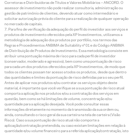
Corretoras e Distribuidoras de Títulos e Valores Mobiliários – ANCORD. O
assessor de investimento não pode realizar consultoria, administração ou
gestão de patrimônio de clientes, devendo atuar como intermediário e
solicitar autorização prévia do cliente para a realização de qualquer operação
no mercado de capitais.
Para fins de verificação da adequação do perfil do investidor aos serviços e
produtos de investimento oferecidos pela XP Investimentos, utilizamos a
metodologia de adequação dos produtos por portfólio, nos termos das
Regras e Procedimentos ANBIMA de Suitability nº 01 e do Código ANBIMA
de Distribuição de Produtos de Investimento. Essa metodologia consiste em
atribuir uma pontuação máxima de risco para cada perfil de investidor
(conservador, moderado e agressivo), bem como uma pontuação de risco
para cada um dos produtos oferecidos pela XP Investimentos, de modo que
todos os clientes possam ter acesso a todos os produtos, desde que dentro
das quantidades e limites da pontuação de risco definidas para o seu perfil.
Antes de aplicar nos produtos e/ou contratar os serviços objeto deste
material, é importante que você verifique se a sua pontuação de risco atual
comporta a aplicação nos produtos e/ou a contratação dos serviços em
questão, bem como se há limitações de volume, concentração e/ou
quantidade para a aplicação desejada. Você pode consultar essas
informações diretamente no momento da transmissão da sua ordem ou,
ainda, consultando o risco geral da sua carteira na tela de carteira (Visão
Risco). Caso a sua pontuação de risco atual não comporte a
aplicação/contratação pretendida, ou caso existam limitações em relação à
quantidade e/ou volume financeiro para a referida aplicação/contratação, isto