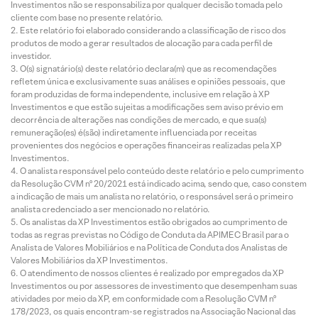
Investimentos não se responsabiliza por qualquer decisão tomada pelo
cliente com base no presente relatório.
Este relatório foi elaborado considerando a classificação de risco dos
produtos de modo a gerar resultados de alocação para cada perfil de
investidor.
O(s) signatário(s) deste relatório declara(m) que as recomendações
refletem única e exclusivamente suas análises e opiniões pessoais, que
foram produzidas de forma independente, inclusive em relação à XP
Investimentos e que estão sujeitas a modificações sem aviso prévio em
decorrência de alterações nas condições de mercado, e que sua(s)
remuneração(es) é(são) indiretamente influenciada por receitas
provenientes dos negócios e operações financeiras realizadas pela XP
Investimentos.
O analista responsável pelo conteúdo deste relatório e pelo cumprimento
da Resolução CVM nº 20/2021 está indicado acima, sendo que, caso constem
a indicação de mais um analista no relatório, o responsável será o primeiro
analista credenciado a ser mencionado no relatório.
Os analistas da XP Investimentos estão obrigados ao cumprimento de
todas as regras previstas no Código de Conduta da APIMEC Brasil para o
Analista de Valores Mobiliários e na Política de Conduta dos Analistas de
Valores Mobiliários da XP Investimentos.
O atendimento de nossos clientes é realizado por empregados da XP
Investimentos ou por assessores de investimento que desempenham suas
atividades por meio da XP, em conformidade com a Resolução CVM nº
178/2023, os quais encontram-se registrados na Associação Nacional das