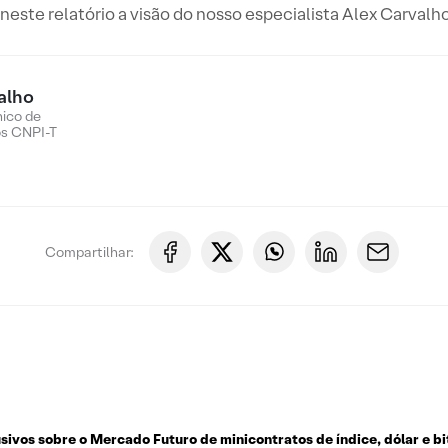
este relatório a visão do nosso especialista Alex Carvalho
alho
nico de
os CNPI-T
Compartilhar:
usivos sobre o
Mercado Futuro de minicontratos de índice, dólar e bi