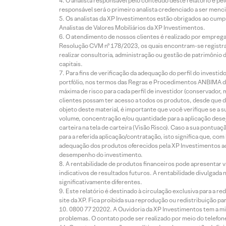
O analista responsável pelo conteúdo deste relatório e pe
responsável será o primeiro analista credenciado a ser menci
Os analistas da XP Investimentos estão obrigados ao cumpr
Analistas de Valores Mobiliários da XP Investimentos.
O atendimento de nossos clientes é realizado por empreg
Resolução CVM nº 178/2023, os quais encontram-se registrad
realizar consultoria, administração ou gestão de patrimônio 
capitais.
Para fins de verificação da adequação do perfil do invest
portfólio, nos termos das Regras e Procedimentos ANBIMA de
máxima de risco para cada perfil de investidor (conservado
clientes possam ter acesso a todos os produtos, desde que de
objeto deste material, é importante que você verifique se a
volume, concentração e/ou quantidade para a aplicação dese
carteira na tela de carteira (Visão Risco). Caso a sua pontu
para a referida aplicação/contratação, isto significa que, co
adequação dos produtos oferecidos pela XP Investimentos ao
desempenho do investimento.
A rentabilidade de produtos financeiros pode apresentar
indicativos de resultados futuros. A rentabilidade divulgada
significativamente diferentes.
Este relatório é destinado à circulação exclusiva para a 
site da XP. Fica proibida sua reprodução ou redistribuição p
0800 77 20202. A Ouvidoria da XP Investimentos tem a mi
problemas. O contato pode ser realizado por meio do telefon