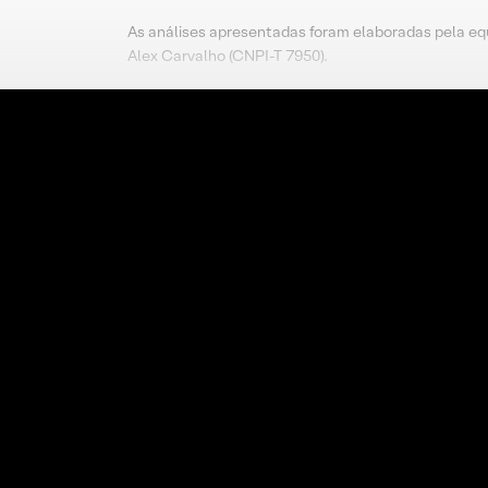
As análises apresentadas foram elaboradas pela eq
Alex Carvalho (CNPI-T 7950).