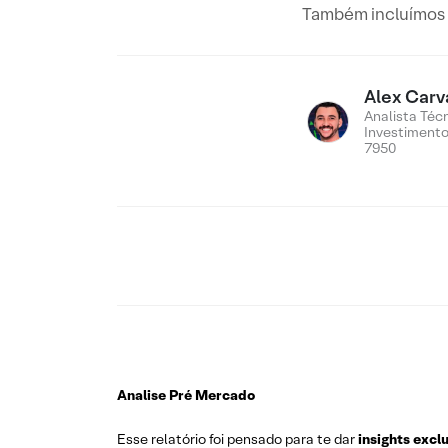
Também incluímos n
Alex Carv
Analista Téc
Investiment
7950
Analise Pré Mercado
Esse relatório foi pensado para te dar
insights excl