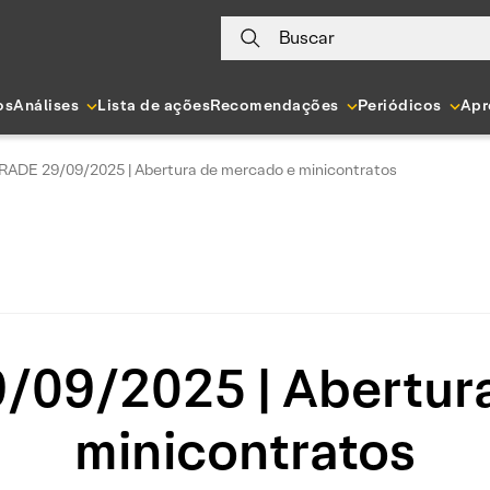
Buscar
os
Análises
Lista de ações
Recomendações
Periódicos
Apr
RADE 29/09/2025 | Abertura de mercado e minicontratos
09/2025 | Abertur
minicontratos