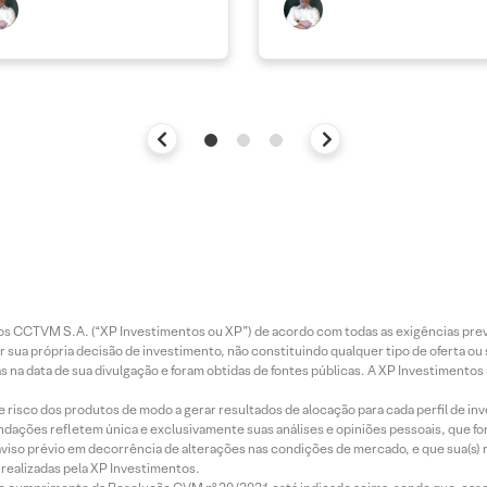
entos CCTVM S.A. (“XP Investimentos ou XP”) de acordo com todas as exigências p
r sua própria decisão de investimento, não constituindo qualquer tipo de oferta ou
s na data de sua divulgação e foram obtidas de fontes públicas. A XP Investimentos
e risco dos produtos de modo a gerar resultados de alocação para cada perfil de inv
mendações refletem única e exclusivamente suas análises e opiniões pessoais, que 
aviso prévio em decorrência de alterações nas condições de mercado, e que sua(s)
realizadas pela XP Investimentos.