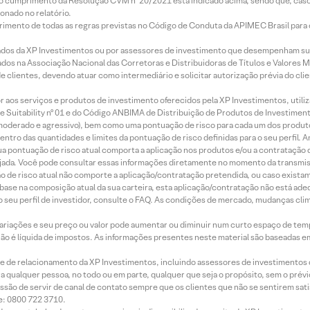
lo cumprimento da Resolução CVM nº 20/2021 está indicado acima, sendo que, caso 
onado no relatório.
imento de todas as regras previstas no Código de Conduta da APIMEC Brasil para o 
ados da XP Investimentos ou por assessores de investimento que desempenham sua
os na Associação Nacional das Corretoras e Distribuidoras de Títulos e Valores 
de clientes, devendo atuar como intermediário e solicitar autorização prévia do cl
idor aos serviços e produtos de investimento oferecidos pela XP Investimentos, uti
 Suitability nº 01 e do Código ANBIMA de Distribuição de Produtos de Investimen
r, moderado e agressivo), bem como uma pontuação de risco para cada um dos produ
ntro das quantidades e limites da pontuação de risco definidas para o seu perfil. A
 sua pontuação de risco atual comporta a aplicação nos produtos e/ou a contratação
jada. Você pode consultar essas informações diretamente no momento da transmissã
ação de risco atual não comporte a aplicação/contratação pretendida, ou caso exista
m base na composição atual da sua carteira, esta aplicação/contratação não está ad
 seu perfil de investidor, consulte o FAQ. As condições de mercado, mudanças cl
 variações e seu preço ou valor pode aumentar ou diminuir num curto espaço de t
 não é líquida de impostos. As informações presentes neste material são baseadas e
rede de relacionamento da XP Investimentos, incluindo assessores de investimentos
ara qualquer pessoa, no todo ou em parte, qualquer que seja o propósito, sem o pr
ssão de servir de canal de contato sempre que os clientes que não se sentirem sat
e: 0800 722 3710.