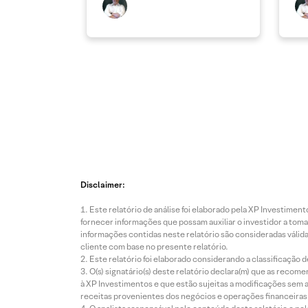
Disclaimer:
Este relatório de análise foi elaborado pela XP Investim
fornecer informações que possam auxiliar o investidor a toma
informações contidas neste relatório são consideradas válida
cliente com base no presente relatório.
Este relatório foi elaborado considerando a classificação d
O(s) signatário(s) deste relatório declara(m) que as reco
à XP Investimentos e que estão sujeitas a modificações sem 
receitas provenientes dos negócios e operações financeiras 