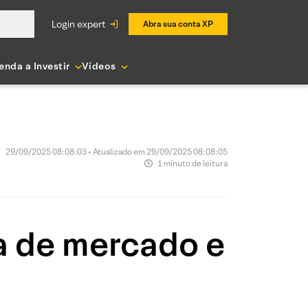
login expert
Abra sua conta XP
enda a Investir
Vídeos
29/09/2025 08:08:03 • Atualizado em 29/09/2025 08:08:05
1 minuto de leitura
a de mercado e