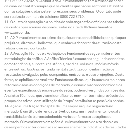
0800 77 20202. A Ouvidoria da XP Investimentos tem a missão de servir
de canal de contato sempre que os clientes que não se sentirem satisfeitos
com as soluções dadas pela empresa aos seus problemas. O contato pode
ser realizado por meio do telefone: 0800 722 3710.
O custo da operação e a política de cobrança estão definidos nas tabelas
de custos operacionais disponibilizadas no site da XP Investimentos:
www.xpi.com.br.
A XP Investimentos se exime de qualquer responsabilidade por quaisquer
prejuízos, diretos ou indiretos, que venham a decorrer da utilização deste
relatório ou seu conteúdo.
A Avaliação Técnica e a Avaliação de Fundamentos seguem diferentes
metodologias de análise. A Análise Técnica é executada seguindo conceitos
como tendência, suporte, resistência, candles, volumes, médias móveis
entre outros. Já a Análise Fundamentalista utiliza como informação os
resultados divulgados pelas companhias emissoras e suas projeções. Desta
forma, as opiniões dos Analistas Fundamentalistas, que buscam os melhores
retornos dadas as condições de mercado, o cenário macroeconômico e os
eventos específicos da empresa e do setor, podem divergir das opiniões dos
Analistas Técnicos, que visam identificar os movimentos mais prováveis dos
preços dos ativos, com utilização de “stops” para limitar as possíveis perdas.
Ação é uma fração do capital de uma empresa que é negociada no
mercado. É um título de renda variável, ou seja, um investimento no qual a
rentabilidade não é preestabelecida, varia conforme as cotações de
mercado. O investimento em ações é um investimento de alto risco e os
desempenhos anteriores não são necessariamente indicativos de resultados