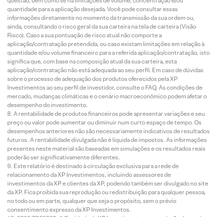
questão, bem como se há limitações de volume, concentração e/ou
quantidade para a aplicação desejada. Você pode consultar essas
informações diretamente no momento da transmissão da sua ordem ou,
ainda, consultando o risco geral da sua carteira na tela de carteira (Visão
Risco). Caso a sua pontuação de risco atual não comporte a
aplicação/contratação pretendida, ou caso existam limitações em relação à
quantidade e/ou volume financeiro para a referida aplicação/contratação, isto
significa que, com base na composição atual da sua carteira, esta
aplicação/contratação não está adequada ao seu perfil. Em caso de dúvidas
sobre o processo de adequação dos produtos oferecidos pela XP
Investimentos ao seu perfil de investidor, consulte o FAQ. As condições de
mercado, mudanças climáticas e o cenário macroeconômico podem afetar o
desempenho do investimento.
A rentabilidade de produtos financeiros pode apresentar variações e seu
preço ou valor pode aumentar ou diminuir num curto espaço de tempo. Os
desempenhos anteriores não são necessariamente indicativos de resultados
futuros. A rentabilidade divulgada não é líquida de impostos. As informações
presentes neste material são baseadas em simulações e os resultados reais
poderão ser significativamente diferentes.
Este relatório é destinado à circulação exclusiva para a rede de
relacionamento da XP Investimentos, incluindo assessores de
investimentos da XP e clientes da XP, podendo também ser divulgado no site
da XP. Fica proibida sua reprodução ou redistribuição para qualquer pessoa,
no todo ou em parte, qualquer que seja o propósito, sem o prévio
consentimento expresso da XP Investimentos.