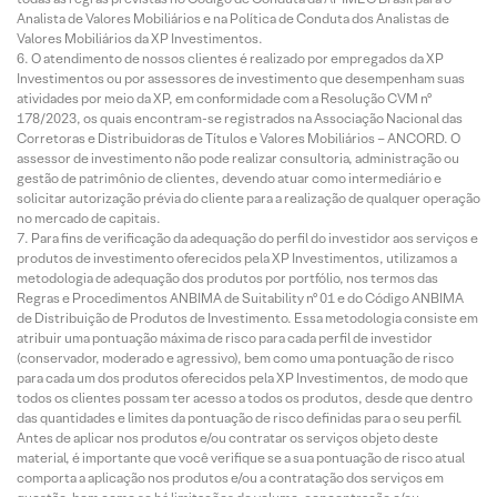
Analista de Valores Mobiliários e na Política de Conduta dos Analistas de
Valores Mobiliários da XP Investimentos.
O atendimento de nossos clientes é realizado por empregados da XP
Investimentos ou por assessores de investimento que desempenham suas
atividades por meio da XP, em conformidade com a Resolução CVM nº
178/2023, os quais encontram-se registrados na Associação Nacional das
Corretoras e Distribuidoras de Títulos e Valores Mobiliários – ANCORD. O
assessor de investimento não pode realizar consultoria, administração ou
gestão de patrimônio de clientes, devendo atuar como intermediário e
solicitar autorização prévia do cliente para a realização de qualquer operação
no mercado de capitais.
Para fins de verificação da adequação do perfil do investidor aos serviços e
produtos de investimento oferecidos pela XP Investimentos, utilizamos a
metodologia de adequação dos produtos por portfólio, nos termos das
Regras e Procedimentos ANBIMA de Suitability nº 01 e do Código ANBIMA
de Distribuição de Produtos de Investimento. Essa metodologia consiste em
atribuir uma pontuação máxima de risco para cada perfil de investidor
(conservador, moderado e agressivo), bem como uma pontuação de risco
para cada um dos produtos oferecidos pela XP Investimentos, de modo que
todos os clientes possam ter acesso a todos os produtos, desde que dentro
das quantidades e limites da pontuação de risco definidas para o seu perfil.
Antes de aplicar nos produtos e/ou contratar os serviços objeto deste
material, é importante que você verifique se a sua pontuação de risco atual
comporta a aplicação nos produtos e/ou a contratação dos serviços em