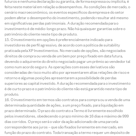
futuros e nenhuma declaração ou garantia, de forma expressa ou implícita, é
feita neste material em relação a desempenhos. As condições de mercado, o
cenário macroeconômico, os eventos específicos da empresa e do setor
podem afetar o desempenho do investimento, podendo resultar até mesmo
em significativas perdas patrimoniais. A duração recomendada para o
investimento é de médio-longo prazo. Não há quaisquer garantias sobre o
patrimônio do cliente neste tipo de produto.
O investimento em opções é preferencialmente indicado para
investidores de perfil agressivo, de acordo com a política de suitability
praticada pela XP Investimentos. No mercado de opções, são negociados
direitos de compra ou venda de um bem por preço fixado em data futura,
devendo o adquirente do direito negociado pagar um prêmio ao vendedor tal
como num acordo seguro. As operações com esses derivativos são
consideradas de risco muito alto por apresentarem altas relações de risco e
retorno e algumas posições apresentarem a possibilidade de perdas
superiores ao capital investido. A duração recomendada para o investimento
é de curto prazo e o patrimônio do cliente não está garantido neste tipo de
produto.
O investimento em termos são contratos para compra ou a venda de uma
determinada quantidade de ações, a um preço fixado, para liquidação em
prazo determinado. O prazo do contrato a Termo é livremente escolhido
pelos investidores, obedecendo o prazo mínimo de 16 dias e máximo de 999
dias corridos. O preço será o valor da ação adicionado de uma parcela
correspondente aos juros – que são fixados livremente em mercado, em
função do prazo do contrato. Toda transação a termo requer um depósito de