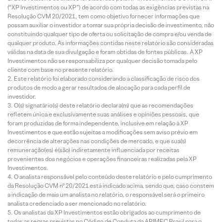
(“XP Investimentos ou XP”) de acordo com todas as exigências previstas na
Resolução CVM 20/2021, tem como objetivo fornecer informações que
possam auxiliar o investidor a tomar sua própria decisão de investimento, não
constituindo qualquer tipo de oferta ou solicitação de compra e/ou venda de
qualquer produto. As informações contidas neste relatório são consideradas
válidas na data de sua divulgação e foram obtidas de fontes públicas. A XP
Investimentos não se responsabiliza por qualquer decisão tomada pelo
cliente com base no presente relatório.
Este relatório foi elaborado considerando a classificação de risco dos
produtos de modo a gerar resultados de alocação para cada perfil de
investidor.
O(s) signatário(s) deste relatório declara(m) que as recomendações
refletem única e exclusivamente suas análises e opiniões pessoais, que
foram produzidas de forma independente, inclusive em relação à XP
Investimentos e que estão sujeitas a modificações sem aviso prévio em
decorrência de alterações nas condições de mercado, e que sua(s)
remuneração(es) é(são) indiretamente influenciada por receitas
provenientes dos negócios e operações financeiras realizadas pela XP
Investimentos.
O analista responsável pelo conteúdo deste relatório e pelo cumprimento
da Resolução CVM nº 20/2021 está indicado acima, sendo que, caso constem
a indicação de mais um analista no relatório, o responsável será o primeiro
analista credenciado a ser mencionado no relatório.
Os analistas da XP Investimentos estão obrigados ao cumprimento de
todas as regras previstas no Código de Conduta da APIMEC Brasil para o