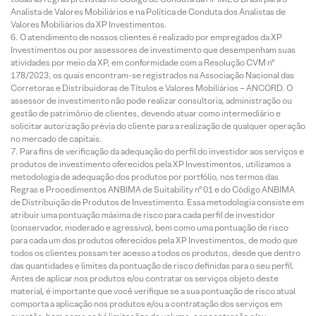
Analista de Valores Mobiliários e na Política de Conduta dos Analistas de
Valores Mobiliários da XP Investimentos.
O atendimento de nossos clientes é realizado por empregados da XP
Investimentos ou por assessores de investimento que desempenham suas
atividades por meio da XP, em conformidade com a Resolução CVM nº
178/2023, os quais encontram-se registrados na Associação Nacional das
Corretoras e Distribuidoras de Títulos e Valores Mobiliários – ANCORD. O
assessor de investimento não pode realizar consultoria, administração ou
gestão de patrimônio de clientes, devendo atuar como intermediário e
solicitar autorização prévia do cliente para a realização de qualquer operação
no mercado de capitais.
Para fins de verificação da adequação do perfil do investidor aos serviços e
produtos de investimento oferecidos pela XP Investimentos, utilizamos a
metodologia de adequação dos produtos por portfólio, nos termos das
Regras e Procedimentos ANBIMA de Suitability nº 01 e do Código ANBIMA
de Distribuição de Produtos de Investimento. Essa metodologia consiste em
atribuir uma pontuação máxima de risco para cada perfil de investidor
(conservador, moderado e agressivo), bem como uma pontuação de risco
para cada um dos produtos oferecidos pela XP Investimentos, de modo que
todos os clientes possam ter acesso a todos os produtos, desde que dentro
das quantidades e limites da pontuação de risco definidas para o seu perfil.
Antes de aplicar nos produtos e/ou contratar os serviços objeto deste
material, é importante que você verifique se a sua pontuação de risco atual
comporta a aplicação nos produtos e/ou a contratação dos serviços em