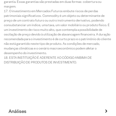
garantia. Essas garantias são prestadas em duas formas: cobertura ou
margem.
O investimento em Mercados Futuros embute riscos de perdas
patrimoniais significativos. Commodity é um objeto ou determinante de
preço de um contrato futuro ou outro instrumento derivativo, podendo
consubstanciar um índice, uma taxa, um valor mobiliário ou produto físico. É
um investimento de risco muito alto, que contempla a possibilidade de
oscilação de preço devido à utilização de alavancagem financeira. A duração
recomendada para o investimento é de curto prazo e o patrimônio do cliente
não está garantido neste tipo de produto. As condições de mercado,
mudanças climáticas e o cenário macroeconômico podem afetar o
desempenho do investimento.
ESTA INSTITUIÇÃO É ADERENTE AO CÓDIGO ANBIMA DE
DISTRIBUIÇÃO DE PRODUTOS DE INVESTIMENTO.
Análises