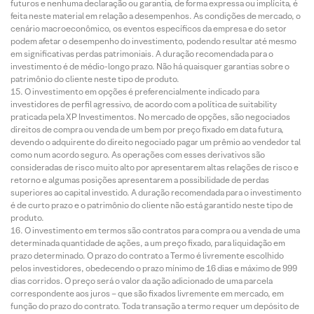
futuros e nenhuma declaração ou garantia, de forma expressa ou implícita, é
feita neste material em relação a desempenhos. As condições de mercado, o
cenário macroeconômico, os eventos específicos da empresa e do setor
podem afetar o desempenho do investimento, podendo resultar até mesmo
em significativas perdas patrimoniais. A duração recomendada para o
investimento é de médio-longo prazo. Não há quaisquer garantias sobre o
patrimônio do cliente neste tipo de produto.
O investimento em opções é preferencialmente indicado para
investidores de perfil agressivo, de acordo com a política de suitability
praticada pela XP Investimentos. No mercado de opções, são negociados
direitos de compra ou venda de um bem por preço fixado em data futura,
devendo o adquirente do direito negociado pagar um prêmio ao vendedor tal
como num acordo seguro. As operações com esses derivativos são
consideradas de risco muito alto por apresentarem altas relações de risco e
retorno e algumas posições apresentarem a possibilidade de perdas
superiores ao capital investido. A duração recomendada para o investimento
é de curto prazo e o patrimônio do cliente não está garantido neste tipo de
produto.
O investimento em termos são contratos para compra ou a venda de uma
determinada quantidade de ações, a um preço fixado, para liquidação em
prazo determinado. O prazo do contrato a Termo é livremente escolhido
pelos investidores, obedecendo o prazo mínimo de 16 dias e máximo de 999
dias corridos. O preço será o valor da ação adicionado de uma parcela
correspondente aos juros – que são fixados livremente em mercado, em
função do prazo do contrato. Toda transação a termo requer um depósito de