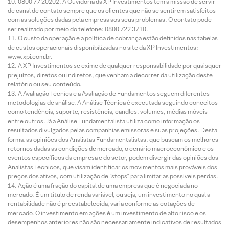
0800 77 20202. A Ouvidoria da XP Investimentos tem a missão de servir
de canal de contato sempre que os clientes que não se sentirem satisfeitos
com as soluções dadas pela empresa aos seus problemas. O contato pode
ser realizado por meio do telefone: 0800 722 3710.
O custo da operação e a política de cobrança estão definidos nas tabelas
de custos operacionais disponibilizadas no site da XP Investimentos:
www.xpi.com.br.
A XP Investimentos se exime de qualquer responsabilidade por quaisquer
prejuízos, diretos ou indiretos, que venham a decorrer da utilização deste
relatório ou seu conteúdo.
A Avaliação Técnica e a Avaliação de Fundamentos seguem diferentes
metodologias de análise. A Análise Técnica é executada seguindo conceitos
como tendência, suporte, resistência, candles, volumes, médias móveis
entre outros. Já a Análise Fundamentalista utiliza como informação os
resultados divulgados pelas companhias emissoras e suas projeções. Desta
forma, as opiniões dos Analistas Fundamentalistas, que buscam os melhores
retornos dadas as condições de mercado, o cenário macroeconômico e os
eventos específicos da empresa e do setor, podem divergir das opiniões dos
Analistas Técnicos, que visam identificar os movimentos mais prováveis dos
preços dos ativos, com utilização de “stops” para limitar as possíveis perdas.
Ação é uma fração do capital de uma empresa que é negociada no
mercado. É um título de renda variável, ou seja, um investimento no qual a
rentabilidade não é preestabelecida, varia conforme as cotações de
mercado. O investimento em ações é um investimento de alto risco e os
desempenhos anteriores não são necessariamente indicativos de resultados