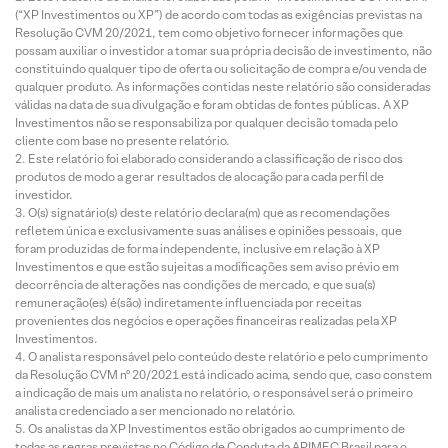
(“XP Investimentos ou XP”) de acordo com todas as exigências previstas na
Resolução CVM 20/2021, tem como objetivo fornecer informações que
possam auxiliar o investidor a tomar sua própria decisão de investimento, não
constituindo qualquer tipo de oferta ou solicitação de compra e/ou venda de
qualquer produto. As informações contidas neste relatório são consideradas
válidas na data de sua divulgação e foram obtidas de fontes públicas. A XP
Investimentos não se responsabiliza por qualquer decisão tomada pelo
cliente com base no presente relatório.
Este relatório foi elaborado considerando a classificação de risco dos
produtos de modo a gerar resultados de alocação para cada perfil de
investidor.
O(s) signatário(s) deste relatório declara(m) que as recomendações
refletem única e exclusivamente suas análises e opiniões pessoais, que
foram produzidas de forma independente, inclusive em relação à XP
Investimentos e que estão sujeitas a modificações sem aviso prévio em
decorrência de alterações nas condições de mercado, e que sua(s)
remuneração(es) é(são) indiretamente influenciada por receitas
provenientes dos negócios e operações financeiras realizadas pela XP
Investimentos.
O analista responsável pelo conteúdo deste relatório e pelo cumprimento
da Resolução CVM nº 20/2021 está indicado acima, sendo que, caso constem
a indicação de mais um analista no relatório, o responsável será o primeiro
analista credenciado a ser mencionado no relatório.
Os analistas da XP Investimentos estão obrigados ao cumprimento de
todas as regras previstas no Código de Conduta da APIMEC Brasil para o