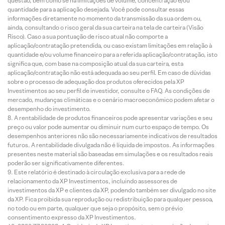
questão, bem como se há limitações de volume, concentração e/ou
quantidade para a aplicação desejada. Você pode consultar essas
informações diretamente no momento da transmissão da sua ordem ou,
ainda, consultando o risco geral da sua carteira na tela de carteira (Visão
Risco). Caso a sua pontuação de risco atual não comporte a
aplicação/contratação pretendida, ou caso existam limitações em relação à
quantidade e/ou volume financeiro para a referida aplicação/contratação, isto
significa que, com base na composição atual da sua carteira, esta
aplicação/contratação não está adequada ao seu perfil. Em caso de dúvidas
sobre o processo de adequação dos produtos oferecidos pela XP
Investimentos ao seu perfil de investidor, consulte o FAQ. As condições de
mercado, mudanças climáticas e o cenário macroeconômico podem afetar o
desempenho do investimento.
A rentabilidade de produtos financeiros pode apresentar variações e seu
preço ou valor pode aumentar ou diminuir num curto espaço de tempo. Os
desempenhos anteriores não são necessariamente indicativos de resultados
futuros. A rentabilidade divulgada não é líquida de impostos. As informações
presentes neste material são baseadas em simulações e os resultados reais
poderão ser significativamente diferentes.
Este relatório é destinado à circulação exclusiva para a rede de
relacionamento da XP Investimentos, incluindo assessores de
investimentos da XP e clientes da XP, podendo também ser divulgado no site
da XP. Fica proibida sua reprodução ou redistribuição para qualquer pessoa,
no todo ou em parte, qualquer que seja o propósito, sem o prévio
consentimento expresso da XP Investimentos.