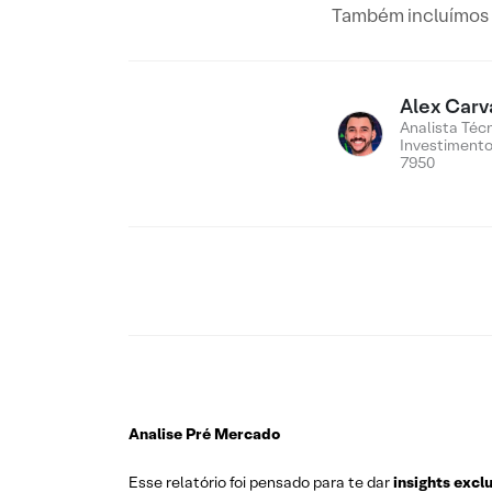
Também incluímos n
Alex Carv
Analista Téc
Investiment
7950
Analise Pré Mercado
Esse relatório foi pensado para te dar
insights excl