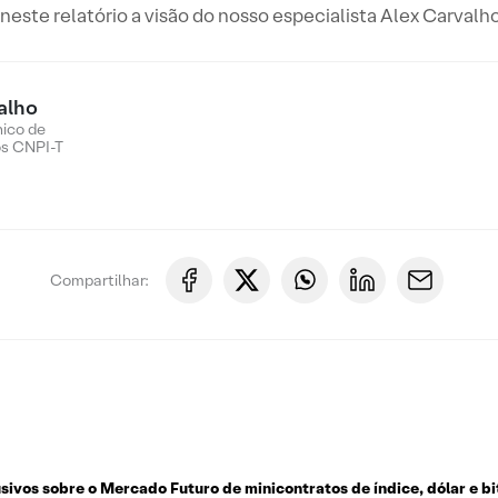
este relatório a visão do nosso especialista Alex Carvalho
alho
nico de
os CNPI-T
Compartilhar:
usivos sobre o
Mercado Futuro de minicontratos de índice, dólar e bi