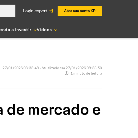
login expert
Abra sua conta XP
enda a Investir
Vídeos
27/01/2026 08:33:48 • Atualizado em 27/01/2026 08:33:50
1 minuto de leitura
a de mercado e