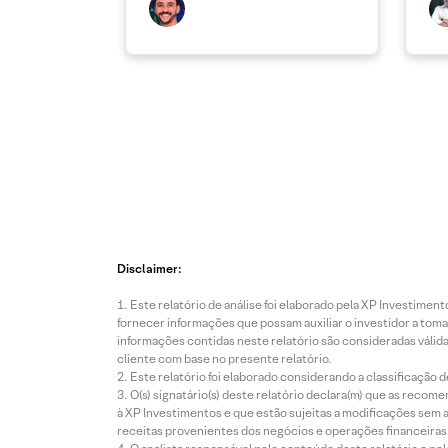
Disclaimer:
Este relatório de análise foi elaborado pela XP Investim
fornecer informações que possam auxiliar o investidor a toma
informações contidas neste relatório são consideradas válida
cliente com base no presente relatório.
Este relatório foi elaborado considerando a classificação d
O(s) signatário(s) deste relatório declara(m) que as reco
à XP Investimentos e que estão sujeitas a modificações sem 
receitas provenientes dos negócios e operações financeiras 