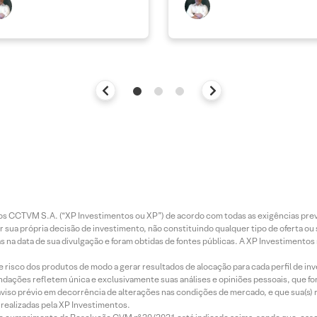
entos CCTVM S.A. (“XP Investimentos ou XP”) de acordo com todas as exigências p
r sua própria decisão de investimento, não constituindo qualquer tipo de oferta ou
s na data de sua divulgação e foram obtidas de fontes públicas. A XP Investimentos
e risco dos produtos de modo a gerar resultados de alocação para cada perfil de inv
mendações refletem única e exclusivamente suas análises e opiniões pessoais, que 
aviso prévio em decorrência de alterações nas condições de mercado, e que sua(s)
realizadas pela XP Investimentos.