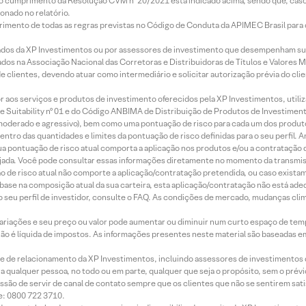
lo cumprimento da Resolução CVM nº 20/2021 está indicado acima, sendo que, caso 
onado no relatório.
imento de todas as regras previstas no Código de Conduta da APIMEC Brasil para o 
ados da XP Investimentos ou por assessores de investimento que desempenham sua
os na Associação Nacional das Corretoras e Distribuidoras de Títulos e Valores 
de clientes, devendo atuar como intermediário e solicitar autorização prévia do cl
idor aos serviços e produtos de investimento oferecidos pela XP Investimentos, uti
 Suitability nº 01 e do Código ANBIMA de Distribuição de Produtos de Investimen
r, moderado e agressivo), bem como uma pontuação de risco para cada um dos produ
ntro das quantidades e limites da pontuação de risco definidas para o seu perfil. A
 sua pontuação de risco atual comporta a aplicação nos produtos e/ou a contratação
jada. Você pode consultar essas informações diretamente no momento da transmissã
ação de risco atual não comporte a aplicação/contratação pretendida, ou caso exista
m base na composição atual da sua carteira, esta aplicação/contratação não está ad
 seu perfil de investidor, consulte o FAQ. As condições de mercado, mudanças cl
 variações e seu preço ou valor pode aumentar ou diminuir num curto espaço de t
 não é líquida de impostos. As informações presentes neste material são baseadas e
rede de relacionamento da XP Investimentos, incluindo assessores de investimentos
ara qualquer pessoa, no todo ou em parte, qualquer que seja o propósito, sem o pr
ssão de servir de canal de contato sempre que os clientes que não se sentirem sat
e: 0800 722 3710.