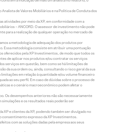
constem a indicação de mais um analista no relatório, o
Analista de Valores Mobiliários e na Política de Conduta dos
s atividades por meio da XP, em conformidade com a
Mobiliários – ANCORD. O assessor de investimento não pode
iente para a realização de qualquer operação no mercado de
lizamos a metodologia de adequação dos produtos por
to. Essa metodologia consiste em atribuir uma pontuação
tos oferecidos pela XP Investimentos, de modo que todos os
ntes de aplicar nos produtos e/ou contratar os serviços
 dos serviços em questão, bem como se há limitações de
o da sua ordem ou, ainda, consultando o risco geral da sua
m limitações em relação à quantidade e/ou volume financeiro
equada ao seu perfil. Em caso de dúvidas sobre o processo de
imáticas e o cenário macroeconômico podem afetar o
empo. Os desempenhos anteriores não são necessariamente
m simulações e os resultados reais poderão ser
 da XP e clientes da XP, podendo também ser divulgado no
évio consentimento expresso da XP Investimentos.
isfeitos com as soluções dadas pela empresa aos seus