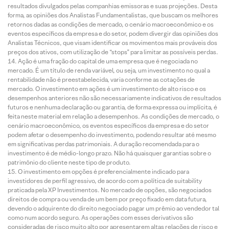
resultados divulgados pelas companhias emissoras e suas projeções. Desta
forma, as opiniões dos Analistas Fundamentalistas, que buscam os melhores
retornos dadas as condições de mercado, o cenário macroeconômico e os
eventos específicos da empresa e do setor, podem divergir das opiniões dos
Analistas Técnicos, que visam identificar os movimentos mais prováveis dos
preços dos ativos, com utilização de “stops” para limitar as possíveis perdas.
Ação é uma fração do capital de uma empresa que é negociada no
mercado. É um título de renda variável, ou seja, um investimento no qual a
rentabilidade não é preestabelecida, varia conforme as cotações de
mercado. O investimento em ações é um investimento de alto risco e os
desempenhos anteriores não são necessariamente indicativos de resultados
futuros e nenhuma declaração ou garantia, de forma expressa ou implícita, é
feita neste material em relação a desempenhos. As condições de mercado, o
cenário macroeconômico, os eventos específicos da empresa e do setor
podem afetar o desempenho do investimento, podendo resultar até mesmo
em significativas perdas patrimoniais. A duração recomendada para o
investimento é de médio-longo prazo. Não há quaisquer garantias sobre o
patrimônio do cliente neste tipo de produto.
O investimento em opções é preferencialmente indicado para
investidores de perfil agressivo, de acordo com a política de suitability
praticada pela XP Investimentos. No mercado de opções, são negociados
direitos de compra ou venda de um bem por preço fixado em data futura,
devendo o adquirente do direito negociado pagar um prêmio ao vendedor tal
como num acordo seguro. As operações com esses derivativos são
consideradas de risco muito alto por apresentarem altas relações de risco e