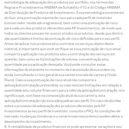
metodologia de adequação dos produtos por portfólio, nos termos das
Regras e Procedimentos ANBIMA de Suitability nº 01 e do Código ANBIMA
de Distribuição de Produtos de Investimento. Essa metodologia consiste em
atribuir uma pontuação máxima de risco para cada perfil de investidor
(conservador, moderado e agressivo), bem como uma pontuação de risco
para cada um dos produtos oferecidos pela XP Investimentos, de modo que
todos os clientes possam ter acesso a todos os produtos, desde que dentro
das quantidades e limites da pontuação de risco definidas para o seu perfil.
Antes de aplicar nos produtos e/ou contratar os serviços objeto deste
material, é importante que você verifique se a sua pontuação de risco atual
comporta a aplicação nos produtos e/ou a contratação dos serviços em
questão, bem como se há limitações de volume, concentração e/ou
quantidade para a aplicação desejada. Você pode consultar essas
informações diretamente no momento da transmissão da sua ordem ou,
ainda, consultando o risco geral da sua carteira na tela de carteira (Visão
Risco). Caso a sua pontuação de risco atual não comporte a
aplicação/contratação pretendida, ou caso existam limitações em relação à
quantidade e/ou volume financeiro para a referida aplicação/contratação, isto
significa que, com base na composição atual da sua carteira, esta
aplicação/contratação não está adequada ao seu perfil. Em caso de dúvidas
sobre o processo de adequação dos produtos oferecidos pela XP
Investimentos ao seu perfil de investidor, consulte o FAQ. As condições de
mercado, mudanças climáticas e o cenário macroeconômico podem afetar o
desempenho do investimento.
A rentabilidade de produtos financeiros pode apresentar variações e seu