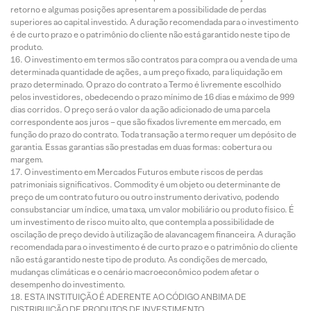
retorno e algumas posições apresentarem a possibilidade de perdas
superiores ao capital investido. A duração recomendada para o investimento
é de curto prazo e o patrimônio do cliente não está garantido neste tipo de
produto.
O investimento em termos são contratos para compra ou a venda de uma
determinada quantidade de ações, a um preço fixado, para liquidação em
prazo determinado. O prazo do contrato a Termo é livremente escolhido
pelos investidores, obedecendo o prazo mínimo de 16 dias e máximo de 999
dias corridos. O preço será o valor da ação adicionado de uma parcela
correspondente aos juros – que são fixados livremente em mercado, em
função do prazo do contrato. Toda transação a termo requer um depósito de
garantia. Essas garantias são prestadas em duas formas: cobertura ou
margem.
O investimento em Mercados Futuros embute riscos de perdas
patrimoniais significativos. Commodity é um objeto ou determinante de
preço de um contrato futuro ou outro instrumento derivativo, podendo
consubstanciar um índice, uma taxa, um valor mobiliário ou produto físico. É
um investimento de risco muito alto, que contempla a possibilidade de
oscilação de preço devido à utilização de alavancagem financeira. A duração
recomendada para o investimento é de curto prazo e o patrimônio do cliente
não está garantido neste tipo de produto. As condições de mercado,
mudanças climáticas e o cenário macroeconômico podem afetar o
desempenho do investimento.
ESTA INSTITUIÇÃO É ADERENTE AO CÓDIGO ANBIMA DE
DISTRIBUIÇÃO DE PRODUTOS DE INVESTIMENTO.