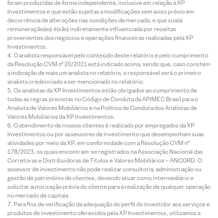
foram produzidas de forma independente, inclusive em relação à XP
Investimentos e que estão sujeitas a modificações sem aviso prévio em
decorrência de alterações nas condições de mercado, e que sua(s)
remuneração(es) é(são) indiretamente influenciada por receitas
provenientes dos negócios e operações financeiras realizadas pela XP
Investimentos.
O analista responsável pelo conteúdo deste relatório e pelo cumprimento
da Resolução CVM nº 20/2021 está indicado acima, sendo que, caso constem
a indicação de mais um analista no relatório, o responsável será o primeiro
analista credenciado a ser mencionado no relatório.
Os analistas da XP Investimentos estão obrigados ao cumprimento de
todas as regras previstas no Código de Conduta da APIMEC Brasil para o
Analista de Valores Mobiliários e na Política de Conduta dos Analistas de
Valores Mobiliários da XP Investimentos.
O atendimento de nossos clientes é realizado por empregados da XP
Investimentos ou por assessores de investimento que desempenham suas
atividades por meio da XP, em conformidade com a Resolução CVM nº
178/2023, os quais encontram-se registrados na Associação Nacional das
Corretoras e Distribuidoras de Títulos e Valores Mobiliários – ANCORD. O
assessor de investimento não pode realizar consultoria, administração ou
gestão de patrimônio de clientes, devendo atuar como intermediário e
solicitar autorização prévia do cliente para a realização de qualquer operação
no mercado de capitais.
Para fins de verificação da adequação do perfil do investidor aos serviços e
produtos de investimento oferecidos pela XP Investimentos, utilizamos a