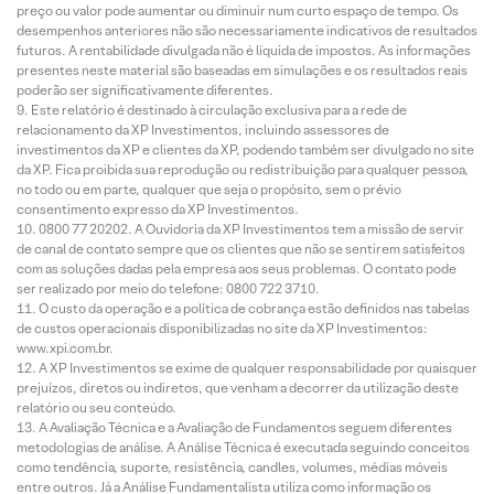
preço ou valor pode aumentar ou diminuir num curto espaço de tempo. Os
desempenhos anteriores não são necessariamente indicativos de resultados
futuros. A rentabilidade divulgada não é líquida de impostos. As informações
presentes neste material são baseadas em simulações e os resultados reais
poderão ser significativamente diferentes.
Este relatório é destinado à circulação exclusiva para a rede de
relacionamento da XP Investimentos, incluindo assessores de
investimentos da XP e clientes da XP, podendo também ser divulgado no site
da XP. Fica proibida sua reprodução ou redistribuição para qualquer pessoa,
no todo ou em parte, qualquer que seja o propósito, sem o prévio
consentimento expresso da XP Investimentos.
0800 77 20202. A Ouvidoria da XP Investimentos tem a missão de servir
de canal de contato sempre que os clientes que não se sentirem satisfeitos
com as soluções dadas pela empresa aos seus problemas. O contato pode
ser realizado por meio do telefone: 0800 722 3710.
O custo da operação e a política de cobrança estão definidos nas tabelas
de custos operacionais disponibilizadas no site da XP Investimentos:
www.xpi.com.br.
A XP Investimentos se exime de qualquer responsabilidade por quaisquer
prejuízos, diretos ou indiretos, que venham a decorrer da utilização deste
relatório ou seu conteúdo.
A Avaliação Técnica e a Avaliação de Fundamentos seguem diferentes
metodologias de análise. A Análise Técnica é executada seguindo conceitos
como tendência, suporte, resistência, candles, volumes, médias móveis
entre outros. Já a Análise Fundamentalista utiliza como informação os