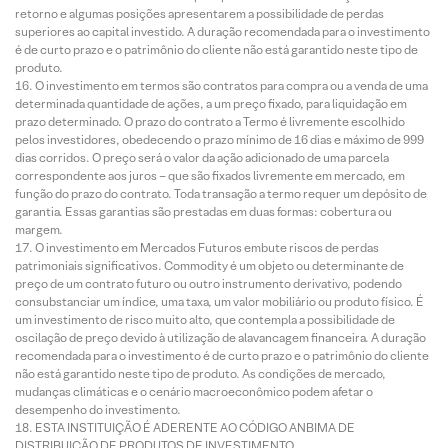
retorno e algumas posições apresentarem a possibilidade de perdas
superiores ao capital investido. A duração recomendada para o investimento
é de curto prazo e o patrimônio do cliente não está garantido neste tipo de
produto.
O investimento em termos são contratos para compra ou a venda de uma
determinada quantidade de ações, a um preço fixado, para liquidação em
prazo determinado. O prazo do contrato a Termo é livremente escolhido
pelos investidores, obedecendo o prazo mínimo de 16 dias e máximo de 999
dias corridos. O preço será o valor da ação adicionado de uma parcela
correspondente aos juros – que são fixados livremente em mercado, em
função do prazo do contrato. Toda transação a termo requer um depósito de
garantia. Essas garantias são prestadas em duas formas: cobertura ou
margem.
O investimento em Mercados Futuros embute riscos de perdas
patrimoniais significativos. Commodity é um objeto ou determinante de
preço de um contrato futuro ou outro instrumento derivativo, podendo
consubstanciar um índice, uma taxa, um valor mobiliário ou produto físico. É
um investimento de risco muito alto, que contempla a possibilidade de
oscilação de preço devido à utilização de alavancagem financeira. A duração
recomendada para o investimento é de curto prazo e o patrimônio do cliente
não está garantido neste tipo de produto. As condições de mercado,
mudanças climáticas e o cenário macroeconômico podem afetar o
desempenho do investimento.
ESTA INSTITUIÇÃO É ADERENTE AO CÓDIGO ANBIMA DE
DISTRIBUIÇÃO DE PRODUTOS DE INVESTIMENTO.