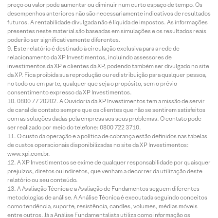
preço ou valor pode aumentar ou diminuir num curto espaço de tempo. Os
desempenhos anteriores não são necessariamente indicativos de resultados
futuros. A rentabilidade divulgada não é líquida de impostos. As informações
presentes neste material são baseadas em simulações e os resultados reais
poderão ser significativamente diferentes.
Este relatório é destinado à circulação exclusiva para a rede de
relacionamento da XP Investimentos, incluindo assessores de
investimentos da XP e clientes da XP, podendo também ser divulgado no site
da XP. Fica proibida sua reprodução ou redistribuição para qualquer pessoa,
no todo ou em parte, qualquer que seja o propósito, sem o prévio
consentimento expresso da XP Investimentos.
0800 77 20202. A Ouvidoria da XP Investimentos tem a missão de servir
de canal de contato sempre que os clientes que não se sentirem satisfeitos
com as soluções dadas pela empresa aos seus problemas. O contato pode
ser realizado por meio do telefone: 0800 722 3710.
O custo da operação e a política de cobrança estão definidos nas tabelas
de custos operacionais disponibilizadas no site da XP Investimentos:
www.xpi.com.br.
A XP Investimentos se exime de qualquer responsabilidade por quaisquer
prejuízos, diretos ou indiretos, que venham a decorrer da utilização deste
relatório ou seu conteúdo.
A Avaliação Técnica e a Avaliação de Fundamentos seguem diferentes
metodologias de análise. A Análise Técnica é executada seguindo conceitos
como tendência, suporte, resistência, candles, volumes, médias móveis
entre outros. Já a Análise Fundamentalista utiliza como informação os