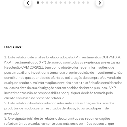
Disclaimer:
Este relatório de análise foi elaborado pela XP Investimentos CCTVM S.A.
(“XP Investimentos ou XP”) de acordo com todas as exigências previstas na
Resolução CVM 20/2021, tem como objetivo fornecer informações que
possam auxiliar o investidor a tomar sua própria decisão de investimento, não
constituindo qualquer tipo de oferta ou solicitação de compra e/ou venda de
qualquer produto. As informações contidas neste relatório são consideradas
válidas na data de sua divulgação e foram obtidas de fontes públicas. A XP
Investimentos não se responsabiliza por qualquer decisão tomada pelo
cliente com base no presente relatório.
Este relatório foi elaborado considerando a classificação de risco dos
produtos de modo a gerar resultados de alocação para cada perfil de
investidor.
O(s) signatário(s) deste relatório declara(m) que as recomendações
refletem única e exclusivamente suas análises e opiniões pessoais, que