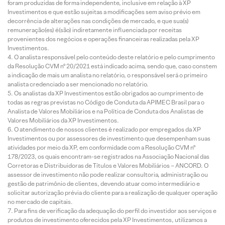
foram produzidas de forma independente, inclusive em relação à XP
Investimentos e que estão sujeitas a modificações sem aviso prévio em
decorrência de alterações nas condições de mercado, e que sua(s)
remuneração(es) é(são) indiretamente influenciada por receitas
provenientes dos negócios e operações financeiras realizadas pela XP
Investimentos.
O analista responsável pelo conteúdo deste relatório e pelo cumprimento
da Resolução CVM nº 20/2021 está indicado acima, sendo que, caso constem
a indicação de mais um analista no relatório, o responsável será o primeiro
analista credenciado a ser mencionado no relatório.
Os analistas da XP Investimentos estão obrigados ao cumprimento de
todas as regras previstas no Código de Conduta da APIMEC Brasil para o
Analista de Valores Mobiliários e na Política de Conduta dos Analistas de
Valores Mobiliários da XP Investimentos.
O atendimento de nossos clientes é realizado por empregados da XP
Investimentos ou por assessores de investimento que desempenham suas
atividades por meio da XP, em conformidade com a Resolução CVM nº
178/2023, os quais encontram-se registrados na Associação Nacional das
Corretoras e Distribuidoras de Títulos e Valores Mobiliários – ANCORD. O
assessor de investimento não pode realizar consultoria, administração ou
gestão de patrimônio de clientes, devendo atuar como intermediário e
solicitar autorização prévia do cliente para a realização de qualquer operação
no mercado de capitais.
Para fins de verificação da adequação do perfil do investidor aos serviços e
produtos de investimento oferecidos pela XP Investimentos, utilizamos a