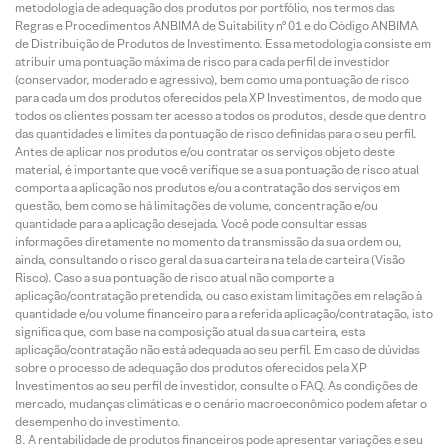
metodologia de adequação dos produtos por portfólio, nos termos das
Regras e Procedimentos ANBIMA de Suitability nº 01 e do Código ANBIMA
de Distribuição de Produtos de Investimento. Essa metodologia consiste em
atribuir uma pontuação máxima de risco para cada perfil de investidor
(conservador, moderado e agressivo), bem como uma pontuação de risco
para cada um dos produtos oferecidos pela XP Investimentos, de modo que
todos os clientes possam ter acesso a todos os produtos, desde que dentro
das quantidades e limites da pontuação de risco definidas para o seu perfil.
Antes de aplicar nos produtos e/ou contratar os serviços objeto deste
material, é importante que você verifique se a sua pontuação de risco atual
comporta a aplicação nos produtos e/ou a contratação dos serviços em
questão, bem como se há limitações de volume, concentração e/ou
quantidade para a aplicação desejada. Você pode consultar essas
informações diretamente no momento da transmissão da sua ordem ou,
ainda, consultando o risco geral da sua carteira na tela de carteira (Visão
Risco). Caso a sua pontuação de risco atual não comporte a
aplicação/contratação pretendida, ou caso existam limitações em relação à
quantidade e/ou volume financeiro para a referida aplicação/contratação, isto
significa que, com base na composição atual da sua carteira, esta
aplicação/contratação não está adequada ao seu perfil. Em caso de dúvidas
sobre o processo de adequação dos produtos oferecidos pela XP
Investimentos ao seu perfil de investidor, consulte o FAQ. As condições de
mercado, mudanças climáticas e o cenário macroeconômico podem afetar o
desempenho do investimento.
A rentabilidade de produtos financeiros pode apresentar variações e seu