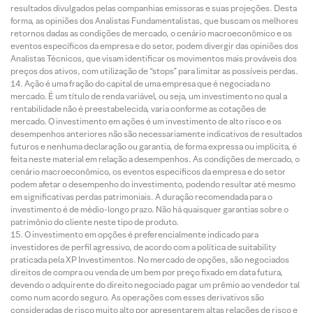
resultados divulgados pelas companhias emissoras e suas projeções. Desta
forma, as opiniões dos Analistas Fundamentalistas, que buscam os melhores
retornos dadas as condições de mercado, o cenário macroeconômico e os
eventos específicos da empresa e do setor, podem divergir das opiniões dos
Analistas Técnicos, que visam identificar os movimentos mais prováveis dos
preços dos ativos, com utilização de “stops” para limitar as possíveis perdas.
Ação é uma fração do capital de uma empresa que é negociada no
mercado. É um título de renda variável, ou seja, um investimento no qual a
rentabilidade não é preestabelecida, varia conforme as cotações de
mercado. O investimento em ações é um investimento de alto risco e os
desempenhos anteriores não são necessariamente indicativos de resultados
futuros e nenhuma declaração ou garantia, de forma expressa ou implícita, é
feita neste material em relação a desempenhos. As condições de mercado, o
cenário macroeconômico, os eventos específicos da empresa e do setor
podem afetar o desempenho do investimento, podendo resultar até mesmo
em significativas perdas patrimoniais. A duração recomendada para o
investimento é de médio-longo prazo. Não há quaisquer garantias sobre o
patrimônio do cliente neste tipo de produto.
O investimento em opções é preferencialmente indicado para
investidores de perfil agressivo, de acordo com a política de suitability
praticada pela XP Investimentos. No mercado de opções, são negociados
direitos de compra ou venda de um bem por preço fixado em data futura,
devendo o adquirente do direito negociado pagar um prêmio ao vendedor tal
como num acordo seguro. As operações com esses derivativos são
consideradas de risco muito alto por apresentarem altas relações de risco e