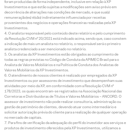
foram produzidas de forma independente, inclusive em relação à XP
Investimentos e que estão sujeitas a modificações sem aviso prévio em
decorrência de alterações nas condições de mercado, e que sua(s)
remuneração(es) é(são) indiretamente influenciada por receitas
provenientes dos negócios e operações financeiras realizadas pela XP
Investimentos.
O analista responsável pelo conteúdo deste relatório e pelo cumprimento
da Resolução CVM nº 20/2021 está indicado acima, sendo que, caso constem
a indicação de mais um analista no relatório, o responsável será o primeiro
analista credenciado a ser mencionado no relatório.
Os analistas da XP Investimentos estão obrigados ao cumprimento de
todas as regras previstas no Código de Conduta da APIMEC Brasil para o
Analista de Valores Mobiliários e na Política de Conduta dos Analistas de
Valores Mobiliários da XP Investimentos.
O atendimento de nossos clientes é realizado por empregados da XP
Investimentos ou por assessores de investimento que desempenham suas
atividades por meio da XP, em conformidade com a Resolução CVM nº
178/2023, os quais encontram-se registrados na Associação Nacional das
Corretoras e Distribuidoras de Títulos e Valores Mobiliários – ANCORD. O
assessor de investimento não pode realizar consultoria, administração ou
gestão de patrimônio de clientes, devendo atuar como intermediário e
solicitar autorização prévia do cliente para a realização de qualquer operação
no mercado de capitais.
Para fins de verificação da adequação do perfil do investidor aos serviços e
produtos de investimento oferecidos pela XP Investimentos, utilizamos a