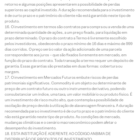
retorno e algumas posições apresentarem a possibilidade de perdas
superiores ao capital investido. A duração recomendada para o investimento
é de curto prazo e o patrimônio do cliente não está garantido neste tipo de
produto.
O investimento em termos são contratos para compra ou a venda de uma
determinada quantidade de ações, a um preço fixado, para liquidação em
prazo determinado. O prazo do contrato a Termo é livremente escolhido
pelos investidores, obedecendo o prazo mínimo de 16 dias e máximo de 999
dias corridos. O preço será o valor da ação adicionado de uma parcela
correspondente aos juros – que são fixados livremente em mercado, em
função do prazo do contrato. Toda transação a termo requer um depósito de
garantia. Essas garantias são prestadas em duas formas: cobertura ou
margem.
O investimento em Mercados Futuros embute riscos de perdas
patrimoniais significativos. Commodity é um objeto ou determinante de
preço de um contrato futuro ou outro instrumento derivativo, podendo
consubstanciar um índice, uma taxa, um valor mobiliário ou produto físico. É
um investimento de risco muito alto, que contempla a possibilidade de
oscilação de preço devido à utilização de alavancagem financeira. A duração
recomendada para o investimento é de curto prazo e o patrimônio do cliente
não está garantido neste tipo de produto. As condições de mercado,
mudanças climáticas e o cenário macroeconômico podem afetar o
desempenho do investimento.
ESTA INSTITUIÇÃO É ADERENTE AO CÓDIGO ANBIMA DE
DISTRIBUIÇÃO DE PRODUTOS DE INVESTIMENTO.