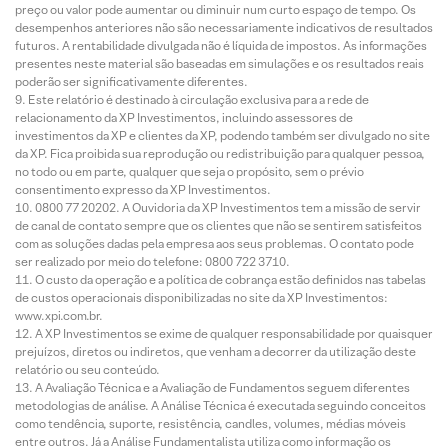
preço ou valor pode aumentar ou diminuir num curto espaço de tempo. Os
desempenhos anteriores não são necessariamente indicativos de resultados
futuros. A rentabilidade divulgada não é líquida de impostos. As informações
presentes neste material são baseadas em simulações e os resultados reais
poderão ser significativamente diferentes.
Este relatório é destinado à circulação exclusiva para a rede de
relacionamento da XP Investimentos, incluindo assessores de
investimentos da XP e clientes da XP, podendo também ser divulgado no site
da XP. Fica proibida sua reprodução ou redistribuição para qualquer pessoa,
no todo ou em parte, qualquer que seja o propósito, sem o prévio
consentimento expresso da XP Investimentos.
0800 77 20202. A Ouvidoria da XP Investimentos tem a missão de servir
de canal de contato sempre que os clientes que não se sentirem satisfeitos
com as soluções dadas pela empresa aos seus problemas. O contato pode
ser realizado por meio do telefone: 0800 722 3710.
O custo da operação e a política de cobrança estão definidos nas tabelas
de custos operacionais disponibilizadas no site da XP Investimentos:
www.xpi.com.br.
A XP Investimentos se exime de qualquer responsabilidade por quaisquer
prejuízos, diretos ou indiretos, que venham a decorrer da utilização deste
relatório ou seu conteúdo.
A Avaliação Técnica e a Avaliação de Fundamentos seguem diferentes
metodologias de análise. A Análise Técnica é executada seguindo conceitos
como tendência, suporte, resistência, candles, volumes, médias móveis
entre outros. Já a Análise Fundamentalista utiliza como informação os