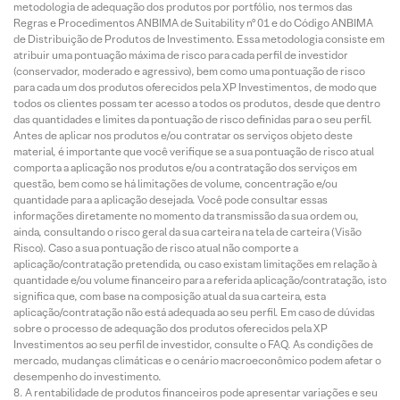
metodologia de adequação dos produtos por portfólio, nos termos das
Regras e Procedimentos ANBIMA de Suitability nº 01 e do Código ANBIMA
de Distribuição de Produtos de Investimento. Essa metodologia consiste em
atribuir uma pontuação máxima de risco para cada perfil de investidor
(conservador, moderado e agressivo), bem como uma pontuação de risco
para cada um dos produtos oferecidos pela XP Investimentos, de modo que
todos os clientes possam ter acesso a todos os produtos, desde que dentro
das quantidades e limites da pontuação de risco definidas para o seu perfil.
Antes de aplicar nos produtos e/ou contratar os serviços objeto deste
material, é importante que você verifique se a sua pontuação de risco atual
comporta a aplicação nos produtos e/ou a contratação dos serviços em
questão, bem como se há limitações de volume, concentração e/ou
quantidade para a aplicação desejada. Você pode consultar essas
informações diretamente no momento da transmissão da sua ordem ou,
ainda, consultando o risco geral da sua carteira na tela de carteira (Visão
Risco). Caso a sua pontuação de risco atual não comporte a
aplicação/contratação pretendida, ou caso existam limitações em relação à
quantidade e/ou volume financeiro para a referida aplicação/contratação, isto
significa que, com base na composição atual da sua carteira, esta
aplicação/contratação não está adequada ao seu perfil. Em caso de dúvidas
sobre o processo de adequação dos produtos oferecidos pela XP
Investimentos ao seu perfil de investidor, consulte o FAQ. As condições de
mercado, mudanças climáticas e o cenário macroeconômico podem afetar o
desempenho do investimento.
A rentabilidade de produtos financeiros pode apresentar variações e seu