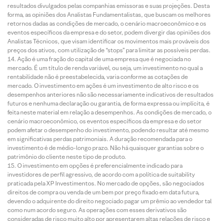
resultados divulgados pelas companhias emissoras e suas projeções. Desta
forma, as opiniões dos Analistas Fundamentalistas, que buscam os melhores
retornos dadas as condições de mercado, o cenário macroeconômico e os
eventos específicos da empresa e do setor, podem divergir das opiniões dos
Analistas Técnicos, que visam identificar os movimentos mais prováveis dos
preços dos ativos, com utilização de “stops” para limitar as possíveis perdas.
Ação é uma fração do capital de uma empresa que é negociada no
mercado. É um título de renda variável, ou seja, um investimento no qual a
rentabilidade não é preestabelecida, varia conforme as cotações de
mercado. O investimento em ações é um investimento de alto risco e os
desempenhos anteriores não são necessariamente indicativos de resultados
futuros e nenhuma declaração ou garantia, de forma expressa ou implícita, é
feita neste material em relação a desempenhos. As condições de mercado, o
cenário macroeconômico, os eventos específicos da empresa e do setor
podem afetar o desempenho do investimento, podendo resultar até mesmo
em significativas perdas patrimoniais. A duração recomendada para o
investimento é de médio-longo prazo. Não há quaisquer garantias sobre o
patrimônio do cliente neste tipo de produto.
O investimento em opções é preferencialmente indicado para
investidores de perfil agressivo, de acordo com a política de suitability
praticada pela XP Investimentos. No mercado de opções, são negociados
direitos de compra ou venda de um bem por preço fixado em data futura,
devendo o adquirente do direito negociado pagar um prêmio ao vendedor tal
como num acordo seguro. As operações com esses derivativos são
consideradas de risco muito alto por apresentarem altas relações de risco e