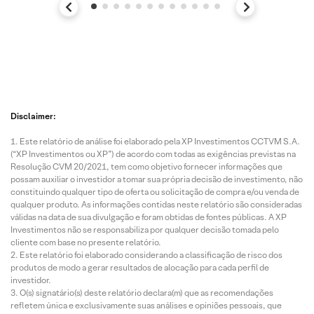
Disclaimer:
Este relatório de análise foi elaborado pela XP Investimentos CCTVM S.A.
(“XP Investimentos ou XP”) de acordo com todas as exigências previstas na
Resolução CVM 20/2021, tem como objetivo fornecer informações que
possam auxiliar o investidor a tomar sua própria decisão de investimento, não
constituindo qualquer tipo de oferta ou solicitação de compra e/ou venda de
qualquer produto. As informações contidas neste relatório são consideradas
válidas na data de sua divulgação e foram obtidas de fontes públicas. A XP
Investimentos não se responsabiliza por qualquer decisão tomada pelo
cliente com base no presente relatório.
Este relatório foi elaborado considerando a classificação de risco dos
produtos de modo a gerar resultados de alocação para cada perfil de
investidor.
O(s) signatário(s) deste relatório declara(m) que as recomendações
refletem única e exclusivamente suas análises e opiniões pessoais, que