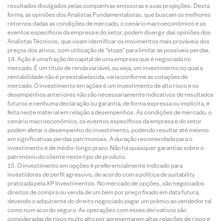
resultados divulgados pelas companhias emissoras e suas projeções. Desta
forma, as opiniões dos Analistas Fundamentalistas, que buscam os melhores
retornos dadas as condições de mercado, o cenário macroeconômico e os
eventos específicos da empresa e do setor, podem divergir das opiniões dos
Analistas Técnicos, que visam identificar os movimentos mais prováveis dos
preços dos ativos, com utilização de “stops” para limitar as possíveis perdas.
Ação é uma fração do capital de uma empresa que é negociada no
mercado. É um título de renda variável, ou seja, um investimento no qual a
rentabilidade não é preestabelecida, varia conforme as cotações de
mercado. O investimento em ações é um investimento de alto risco e os
desempenhos anteriores não são necessariamente indicativos de resultados
futuros e nenhuma declaração ou garantia, de forma expressa ou implícita, é
feita neste material em relação a desempenhos. As condições de mercado, o
cenário macroeconômico, os eventos específicos da empresa e do setor
podem afetar o desempenho do investimento, podendo resultar até mesmo
em significativas perdas patrimoniais. A duração recomendada para o
investimento é de médio-longo prazo. Não há quaisquer garantias sobre o
patrimônio do cliente neste tipo de produto.
O investimento em opções é preferencialmente indicado para
investidores de perfil agressivo, de acordo com a política de suitability
praticada pela XP Investimentos. No mercado de opções, são negociados
direitos de compra ou venda de um bem por preço fixado em data futura,
devendo o adquirente do direito negociado pagar um prêmio ao vendedor tal
como num acordo seguro. As operações com esses derivativos são
consideradas de risco muito alto por apresentarem altas relações de risco e