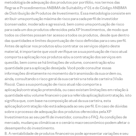
metodologia de adequação dos produtos por portfólio, nos termos das
Regras e Procedimentos ANBIMA de Suitability nº 01 e do Código ANBIMA
de Distribuição de Produtos de Investimento. Essa metodologia consiste em
atribuir uma pontuação máxima de risco para cada perfil de investidor
(conservador, moderado e agressivo), bem como uma pontuação de risco
para cada um dos produtos oferecidos pela XP Investimentos, de modo que
todos os clientes possam ter acesso a todos os produtos, desde que dentro
das quantidades e limites da pontuação de risco definidas para o seu perfil.
Antes de aplicar nos produtos e/ou contratar os serviços objeto deste
material, é importante que você verifique se a sua pontuação de risco atual
comporta a aplicação nos produtos e/ou a contratação dos serviços em
questão, bem como se há limitações de volume, concentração e/ou
quantidade para a aplicação desejada. Você pode consultar essas
informações diretamente no momento da transmissão da sua ordem ou,
ainda, consultando o risco geral da sua carteira na tela de carteira (Visão
Risco). Caso a sua pontuação de risco atual não comporte a
aplicação/contratação pretendida, ou caso existam limitações em relação à
quantidade e/ou volume financeiro para a referida aplicação/contratação, isto
significa que, com base na composição atual da sua carteira, esta
aplicação/contratação não está adequada ao seu perfil. Em caso de dúvidas
sobre o processo de adequação dos produtos oferecidos pela XP
Investimentos ao seu perfil de investidor, consulte o FAQ. As condições de
mercado, mudanças climáticas e o cenário macroeconômico podem afetar o
desempenho do investimento.
A rentabilidade de produtos financeiros pode apresentar variações e seu