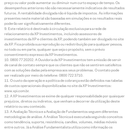
preço ou valor pode aumentar ou diminuir num curto espaço de tempo. Os
desempenhos anteriores não são necessariamente indicativos de resultados
futuros. A rentabilidade divulgada não é líquida de impostos. As informações
presentes neste material são baseadas em simulações e os resultados reais
poderão ser significativamente diferentes.
Este relatório é destinado à circulação exclusiva para a rede de
relacionamento da XP Investimentos, incluindo assessores de
investimentos da XP e clientes da XP, podendo também ser divulgado no site
da XP. Fica proibida sua reprodução ou redistribuição para qualquer pessoa,
no todo ou em parte, qualquer que seja o propósito, sem o prévio
consentimento expresso da XP Investimentos.
0800 77 20202. A Ouvidoria da XP Investimentos tem a missão de servir
de canal de contato sempre que os clientes que não se sentirem satisfeitos
com as soluções dadas pela empresa aos seus problemas. O contato pode
ser realizado por meio do telefone: 0800 722 3710.
O custo da operação e a política de cobrança estão definidos nas tabelas
de custos operacionais disponibilizadas no site da XP Investimentos:
www.xpi.com.br.
A XP Investimentos se exime de qualquer responsabilidade por quaisquer
prejuízos, diretos ou indiretos, que venham a decorrer da utilização deste
relatório ou seu conteúdo.
A Avaliação Técnica e a Avaliação de Fundamentos seguem diferentes
metodologias de análise. A Análise Técnica é executada seguindo conceitos
como tendência, suporte, resistência, candles, volumes, médias móveis
entre outros. Já a Análise Fundamentalista utiliza como informação os