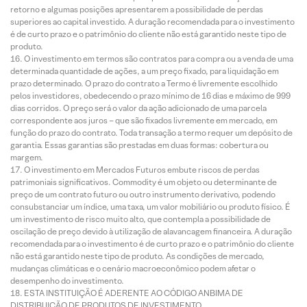
retorno e algumas posições apresentarem a possibilidade de perdas
superiores ao capital investido. A duração recomendada para o investimento
é de curto prazo e o patrimônio do cliente não está garantido neste tipo de
produto.
O investimento em termos são contratos para compra ou a venda de uma
determinada quantidade de ações, a um preço fixado, para liquidação em
prazo determinado. O prazo do contrato a Termo é livremente escolhido
pelos investidores, obedecendo o prazo mínimo de 16 dias e máximo de 999
dias corridos. O preço será o valor da ação adicionado de uma parcela
correspondente aos juros – que são fixados livremente em mercado, em
função do prazo do contrato. Toda transação a termo requer um depósito de
garantia. Essas garantias são prestadas em duas formas: cobertura ou
margem.
O investimento em Mercados Futuros embute riscos de perdas
patrimoniais significativos. Commodity é um objeto ou determinante de
preço de um contrato futuro ou outro instrumento derivativo, podendo
consubstanciar um índice, uma taxa, um valor mobiliário ou produto físico. É
um investimento de risco muito alto, que contempla a possibilidade de
oscilação de preço devido à utilização de alavancagem financeira. A duração
recomendada para o investimento é de curto prazo e o patrimônio do cliente
não está garantido neste tipo de produto. As condições de mercado,
mudanças climáticas e o cenário macroeconômico podem afetar o
desempenho do investimento.
ESTA INSTITUIÇÃO É ADERENTE AO CÓDIGO ANBIMA DE
DISTRIBUIÇÃO DE PRODUTOS DE INVESTIMENTO.