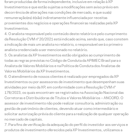
foram produzidas de forma independente, inclusive em relação à XP
Investimentos e que estão sujeitas a modificações sem aviso prévio em
decorrência de alterações nas condições de mercado, e que sua(s)
remuneração(es) é(são) indiretamente influenciada por receitas
provenientes dos negócios e operações financeiras realizadas pela XP
Investimentos.
O analista responsável pelo conteúdo deste relatório e pelo cumprimento
da Resolução CVM nº 20/2021 está indicado acima, sendo que, caso constem
a indicação de mais um analista no relatório, o responsável será o primeiro
analista credenciado a ser mencionado no relatório.
Os analistas da XP Investimentos estão obrigados ao cumprimento de
todas as regras previstas no Código de Conduta da APIMEC Brasil para o
Analista de Valores Mobiliários e na Política de Conduta dos Analistas de
Valores Mobiliários da XP Investimentos.
O atendimento de nossos clientes é realizado por empregados da XP
Investimentos ou por assessores de investimento que desempenham suas
atividades por meio da XP, em conformidade com a Resolução CVM nº
178/2023, os quais encontram-se registrados na Associação Nacional das
Corretoras e Distribuidoras de Títulos e Valores Mobiliários – ANCORD. O
assessor de investimento não pode realizar consultoria, administração ou
gestão de patrimônio de clientes, devendo atuar como intermediário e
solicitar autorização prévia do cliente para a realização de qualquer operação
no mercado de capitais.
Para fins de verificação da adequação do perfil do investidor aos serviços e
produtos de investimento oferecidos pela XP Investimentos, utilizamos a