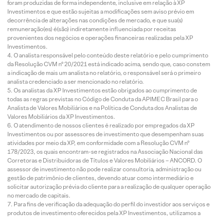
foram produzidas de forma independente, inclusive em relação à XP
Investimentos e que estão sujeitas a modificações sem aviso prévio em
decorrência de alterações nas condições de mercado, e que sua(s)
remuneração(es) é(são) indiretamente influenciada por receitas
provenientes dos negócios e operações financeiras realizadas pela XP
Investimentos.
O analista responsável pelo conteúdo deste relatório e pelo cumprimento
da Resolução CVM nº 20/2021 está indicado acima, sendo que, caso constem
a indicação de mais um analista no relatório, o responsável será o primeiro
analista credenciado a ser mencionado no relatório.
Os analistas da XP Investimentos estão obrigados ao cumprimento de
todas as regras previstas no Código de Conduta da APIMEC Brasil para o
Analista de Valores Mobiliários e na Política de Conduta dos Analistas de
Valores Mobiliários da XP Investimentos.
O atendimento de nossos clientes é realizado por empregados da XP
Investimentos ou por assessores de investimento que desempenham suas
atividades por meio da XP, em conformidade com a Resolução CVM nº
178/2023, os quais encontram-se registrados na Associação Nacional das
Corretoras e Distribuidoras de Títulos e Valores Mobiliários – ANCORD. O
assessor de investimento não pode realizar consultoria, administração ou
gestão de patrimônio de clientes, devendo atuar como intermediário e
solicitar autorização prévia do cliente para a realização de qualquer operação
no mercado de capitais.
Para fins de verificação da adequação do perfil do investidor aos serviços e
produtos de investimento oferecidos pela XP Investimentos, utilizamos a