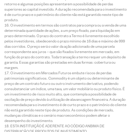
retorno e algumas posições apresentarem a possibilidade de perdas
superiores ao capital investido. A duração recomendada para o investimento
é de curto prazo e o patrimônio do cliente não está garantido neste tipo de
produto.
O investimento em termos são contratos para compra ou a venda de uma
determinada quantidade de ações, a um preço fixado, para liquidação em
prazo determinado. O prazo do contrato a Termo é livremente escolhido
pelos investidores, obedecendo o prazo mínimo de 16 dias e máximo de 999
dias corridos. O preço será o valor da ação adicionado de uma parcela
correspondente aos juros – que são fixados livremente em mercado, em
função do prazo do contrato. Toda transação a termo requer um depósito de
garantia. Essas garantias são prestadas em duas formas: cobertura ou
margem.
O investimento em Mercados Futuros embute riscos de perdas
patrimoniais significativos. Commodity é um objeto ou determinante de
preço de um contrato futuro ou outro instrumento derivativo, podendo
consubstanciar um índice, uma taxa, um valor mobiliário ou produto físico. É
um investimento de risco muito alto, que contempla a possibilidade de
oscilação de preço devido à utilização de alavancagem financeira. A duração
recomendada para o investimento é de curto prazo e o patrimônio do cliente
não está garantido neste tipo de produto. As condições de mercado,
mudanças climáticas e o cenário macroeconômico podem afetar o
desempenho do investimento.
ESTA INSTITUIÇÃO É ADERENTE AO CÓDIGO ANBIMA DE
DISTRIBUIÇÃO DE PRODUTOS DE INVESTIMENTO.