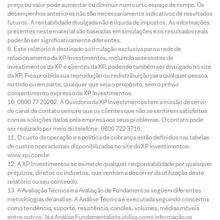
preço ou valor pode aumentar ou diminuir num curto espaço de tempo. Os
desempenhos anteriores não são necessariamente indicativos de resultados
futuros. A rentabilidade divulgada não é líquida de impostos. As informações
presentes neste material são baseadas em simulações e os resultados reais
poderão ser significativamente diferentes.
Este relatório é destinado à circulação exclusiva para a rede de
relacionamento da XP Investimentos, incluindo assessores de
investimentos da XP e clientes da XP, podendo também ser divulgado no site
da XP. Fica proibida sua reprodução ou redistribuição para qualquer pessoa,
no todo ou em parte, qualquer que seja o propósito, sem o prévio
consentimento expresso da XP Investimentos.
0800 77 20202. A Ouvidoria da XP Investimentos tem a missão de servir
de canal de contato sempre que os clientes que não se sentirem satisfeitos
com as soluções dadas pela empresa aos seus problemas. O contato pode
ser realizado por meio do telefone: 0800 722 3710.
O custo da operação e a política de cobrança estão definidos nas tabelas
de custos operacionais disponibilizadas no site da XP Investimentos:
www.xpi.com.br.
A XP Investimentos se exime de qualquer responsabilidade por quaisquer
prejuízos, diretos ou indiretos, que venham a decorrer da utilização deste
relatório ou seu conteúdo.
A Avaliação Técnica e a Avaliação de Fundamentos seguem diferentes
metodologias de análise. A Análise Técnica é executada seguindo conceitos
como tendência, suporte, resistência, candles, volumes, médias móveis
entre outros. Já a Análise Fundamentalista utiliza como informação os