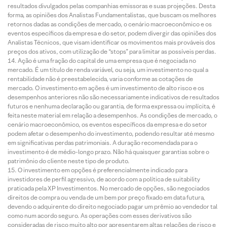
resultados divulgados pelas companhias emissoras e suas projeções. Desta
forma, as opiniões dos Analistas Fundamentalistas, que buscam os melhores
retornos dadas as condições de mercado, o cenário macroeconômico e os
eventos específicos da empresa e do setor, podem divergir das opiniões dos
Analistas Técnicos, que visam identificar os movimentos mais prováveis dos
preços dos ativos, com utilização de “stops” para limitar as possíveis perdas.
Ação é uma fração do capital de uma empresa que é negociada no
mercado. É um título de renda variável, ou seja, um investimento no qual a
rentabilidade não é preestabelecida, varia conforme as cotações de
mercado. O investimento em ações é um investimento de alto risco e os
desempenhos anteriores não são necessariamente indicativos de resultados
futuros e nenhuma declaração ou garantia, de forma expressa ou implícita, é
feita neste material em relação a desempenhos. As condições de mercado, o
cenário macroeconômico, os eventos específicos da empresa e do setor
podem afetar o desempenho do investimento, podendo resultar até mesmo
em significativas perdas patrimoniais. A duração recomendada para o
investimento é de médio-longo prazo. Não há quaisquer garantias sobre o
patrimônio do cliente neste tipo de produto.
O investimento em opções é preferencialmente indicado para
investidores de perfil agressivo, de acordo com a política de suitability
praticada pela XP Investimentos. No mercado de opções, são negociados
direitos de compra ou venda de um bem por preço fixado em data futura,
devendo o adquirente do direito negociado pagar um prêmio ao vendedor tal
como num acordo seguro. As operações com esses derivativos são
consideradas de risco muito alto por apresentarem altas relações de risco e