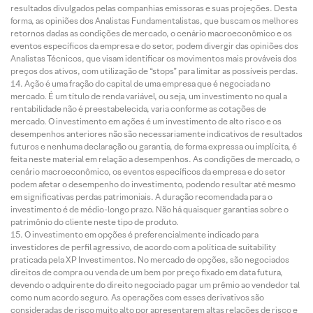
resultados divulgados pelas companhias emissoras e suas projeções. Desta
forma, as opiniões dos Analistas Fundamentalistas, que buscam os melhores
retornos dadas as condições de mercado, o cenário macroeconômico e os
eventos específicos da empresa e do setor, podem divergir das opiniões dos
Analistas Técnicos, que visam identificar os movimentos mais prováveis dos
preços dos ativos, com utilização de “stops” para limitar as possíveis perdas.
Ação é uma fração do capital de uma empresa que é negociada no
mercado. É um título de renda variável, ou seja, um investimento no qual a
rentabilidade não é preestabelecida, varia conforme as cotações de
mercado. O investimento em ações é um investimento de alto risco e os
desempenhos anteriores não são necessariamente indicativos de resultados
futuros e nenhuma declaração ou garantia, de forma expressa ou implícita, é
feita neste material em relação a desempenhos. As condições de mercado, o
cenário macroeconômico, os eventos específicos da empresa e do setor
podem afetar o desempenho do investimento, podendo resultar até mesmo
em significativas perdas patrimoniais. A duração recomendada para o
investimento é de médio-longo prazo. Não há quaisquer garantias sobre o
patrimônio do cliente neste tipo de produto.
O investimento em opções é preferencialmente indicado para
investidores de perfil agressivo, de acordo com a política de suitability
praticada pela XP Investimentos. No mercado de opções, são negociados
direitos de compra ou venda de um bem por preço fixado em data futura,
devendo o adquirente do direito negociado pagar um prêmio ao vendedor tal
como num acordo seguro. As operações com esses derivativos são
consideradas de risco muito alto por apresentarem altas relações de risco e