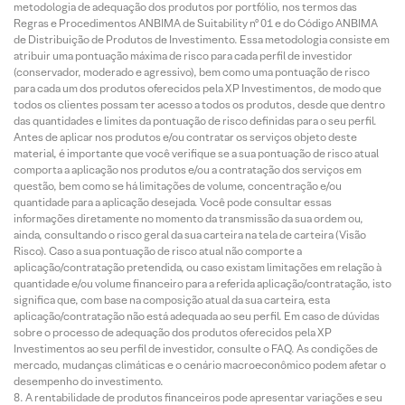
metodologia de adequação dos produtos por portfólio, nos termos das
Regras e Procedimentos ANBIMA de Suitability nº 01 e do Código ANBIMA
de Distribuição de Produtos de Investimento. Essa metodologia consiste em
atribuir uma pontuação máxima de risco para cada perfil de investidor
(conservador, moderado e agressivo), bem como uma pontuação de risco
para cada um dos produtos oferecidos pela XP Investimentos, de modo que
todos os clientes possam ter acesso a todos os produtos, desde que dentro
das quantidades e limites da pontuação de risco definidas para o seu perfil.
Antes de aplicar nos produtos e/ou contratar os serviços objeto deste
material, é importante que você verifique se a sua pontuação de risco atual
comporta a aplicação nos produtos e/ou a contratação dos serviços em
questão, bem como se há limitações de volume, concentração e/ou
quantidade para a aplicação desejada. Você pode consultar essas
informações diretamente no momento da transmissão da sua ordem ou,
ainda, consultando o risco geral da sua carteira na tela de carteira (Visão
Risco). Caso a sua pontuação de risco atual não comporte a
aplicação/contratação pretendida, ou caso existam limitações em relação à
quantidade e/ou volume financeiro para a referida aplicação/contratação, isto
significa que, com base na composição atual da sua carteira, esta
aplicação/contratação não está adequada ao seu perfil. Em caso de dúvidas
sobre o processo de adequação dos produtos oferecidos pela XP
Investimentos ao seu perfil de investidor, consulte o FAQ. As condições de
mercado, mudanças climáticas e o cenário macroeconômico podem afetar o
desempenho do investimento.
A rentabilidade de produtos financeiros pode apresentar variações e seu