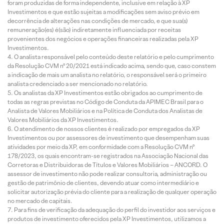
foram produzidas de forma independente, inclusive em relação à XP
Investimentos e que estão sujeitas a modificações sem aviso prévio em
decorrência de alterações nas condições de mercado, e que sua(s)
remuneração(es) é(são) indiretamente influenciada por receitas
provenientes dos negócios e operações financeiras realizadas pela XP
Investimentos.
O analista responsável pelo conteúdo deste relatório e pelo cumprimento
da Resolução CVM nº 20/2021 está indicado acima, sendo que, caso constem
a indicação de mais um analista no relatório, o responsável será o primeiro
analista credenciado a ser mencionado no relatório.
Os analistas da XP Investimentos estão obrigados ao cumprimento de
todas as regras previstas no Código de Conduta da APIMEC Brasil para o
Analista de Valores Mobiliários e na Política de Conduta dos Analistas de
Valores Mobiliários da XP Investimentos.
O atendimento de nossos clientes é realizado por empregados da XP
Investimentos ou por assessores de investimento que desempenham suas
atividades por meio da XP, em conformidade com a Resolução CVM nº
178/2023, os quais encontram-se registrados na Associação Nacional das
Corretoras e Distribuidoras de Títulos e Valores Mobiliários – ANCORD. O
assessor de investimento não pode realizar consultoria, administração ou
gestão de patrimônio de clientes, devendo atuar como intermediário e
solicitar autorização prévia do cliente para a realização de qualquer operação
no mercado de capitais.
Para fins de verificação da adequação do perfil do investidor aos serviços e
produtos de investimento oferecidos pela XP Investimentos, utilizamos a