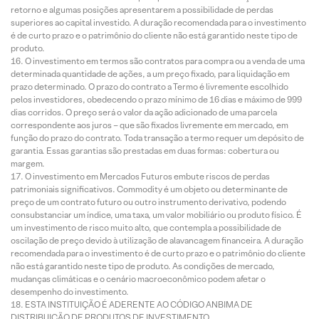
retorno e algumas posições apresentarem a possibilidade de perdas
superiores ao capital investido. A duração recomendada para o investimento
é de curto prazo e o patrimônio do cliente não está garantido neste tipo de
produto.
O investimento em termos são contratos para compra ou a venda de uma
determinada quantidade de ações, a um preço fixado, para liquidação em
prazo determinado. O prazo do contrato a Termo é livremente escolhido
pelos investidores, obedecendo o prazo mínimo de 16 dias e máximo de 999
dias corridos. O preço será o valor da ação adicionado de uma parcela
correspondente aos juros – que são fixados livremente em mercado, em
função do prazo do contrato. Toda transação a termo requer um depósito de
garantia. Essas garantias são prestadas em duas formas: cobertura ou
margem.
O investimento em Mercados Futuros embute riscos de perdas
patrimoniais significativos. Commodity é um objeto ou determinante de
preço de um contrato futuro ou outro instrumento derivativo, podendo
consubstanciar um índice, uma taxa, um valor mobiliário ou produto físico. É
um investimento de risco muito alto, que contempla a possibilidade de
oscilação de preço devido à utilização de alavancagem financeira. A duração
recomendada para o investimento é de curto prazo e o patrimônio do cliente
não está garantido neste tipo de produto. As condições de mercado,
mudanças climáticas e o cenário macroeconômico podem afetar o
desempenho do investimento.
ESTA INSTITUIÇÃO É ADERENTE AO CÓDIGO ANBIMA DE
DISTRIBUIÇÃO DE PRODUTOS DE INVESTIMENTO.