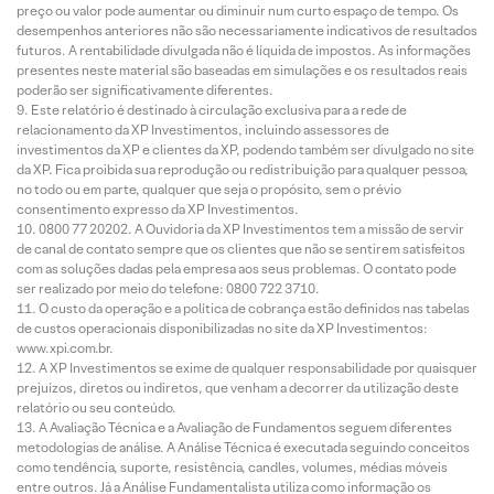
preço ou valor pode aumentar ou diminuir num curto espaço de tempo. Os
desempenhos anteriores não são necessariamente indicativos de resultados
futuros. A rentabilidade divulgada não é líquida de impostos. As informações
presentes neste material são baseadas em simulações e os resultados reais
poderão ser significativamente diferentes.
Este relatório é destinado à circulação exclusiva para a rede de
relacionamento da XP Investimentos, incluindo assessores de
investimentos da XP e clientes da XP, podendo também ser divulgado no site
da XP. Fica proibida sua reprodução ou redistribuição para qualquer pessoa,
no todo ou em parte, qualquer que seja o propósito, sem o prévio
consentimento expresso da XP Investimentos.
0800 77 20202. A Ouvidoria da XP Investimentos tem a missão de servir
de canal de contato sempre que os clientes que não se sentirem satisfeitos
com as soluções dadas pela empresa aos seus problemas. O contato pode
ser realizado por meio do telefone: 0800 722 3710.
O custo da operação e a política de cobrança estão definidos nas tabelas
de custos operacionais disponibilizadas no site da XP Investimentos:
www.xpi.com.br.
A XP Investimentos se exime de qualquer responsabilidade por quaisquer
prejuízos, diretos ou indiretos, que venham a decorrer da utilização deste
relatório ou seu conteúdo.
A Avaliação Técnica e a Avaliação de Fundamentos seguem diferentes
metodologias de análise. A Análise Técnica é executada seguindo conceitos
como tendência, suporte, resistência, candles, volumes, médias móveis
entre outros. Já a Análise Fundamentalista utiliza como informação os