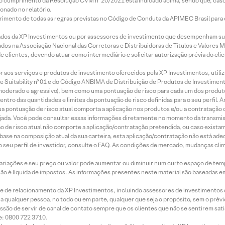
lo cumprimento da Resolução CVM nº 20/2021 está indicado acima, sendo que, caso 
onado no relatório.
imento de todas as regras previstas no Código de Conduta da APIMEC Brasil para o 
ados da XP Investimentos ou por assessores de investimento que desempenham sua
os na Associação Nacional das Corretoras e Distribuidoras de Títulos e Valores 
de clientes, devendo atuar como intermediário e solicitar autorização prévia do cl
idor aos serviços e produtos de investimento oferecidos pela XP Investimentos, uti
 Suitability nº 01 e do Código ANBIMA de Distribuição de Produtos de Investimen
r, moderado e agressivo), bem como uma pontuação de risco para cada um dos produ
ntro das quantidades e limites da pontuação de risco definidas para o seu perfil. A
 sua pontuação de risco atual comporta a aplicação nos produtos e/ou a contratação
jada. Você pode consultar essas informações diretamente no momento da transmissã
ação de risco atual não comporte a aplicação/contratação pretendida, ou caso exista
m base na composição atual da sua carteira, esta aplicação/contratação não está ad
 seu perfil de investidor, consulte o FAQ. As condições de mercado, mudanças cl
 variações e seu preço ou valor pode aumentar ou diminuir num curto espaço de t
 não é líquida de impostos. As informações presentes neste material são baseadas e
rede de relacionamento da XP Investimentos, incluindo assessores de investimentos
ara qualquer pessoa, no todo ou em parte, qualquer que seja o propósito, sem o pr
ssão de servir de canal de contato sempre que os clientes que não se sentirem sat
e: 0800 722 3710.