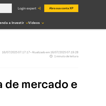
login expert
Abra sua conta XP
enda a Investir
Vídeos
16/07/2025 07:17:17 • Atualizado em 16/07/2025 07:19:28
1 minuto de leitura
a de mercado e