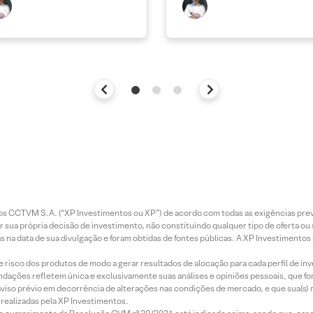
entos CCTVM S.A. (“XP Investimentos ou XP”) de acordo com todas as exigências p
r sua própria decisão de investimento, não constituindo qualquer tipo de oferta ou
s na data de sua divulgação e foram obtidas de fontes públicas. A XP Investimentos
e risco dos produtos de modo a gerar resultados de alocação para cada perfil de inv
mendações refletem única e exclusivamente suas análises e opiniões pessoais, que 
aviso prévio em decorrência de alterações nas condições de mercado, e que sua(s)
realizadas pela XP Investimentos.