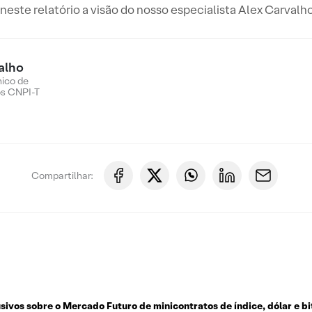
este relatório a visão do nosso especialista Alex Carvalho
alho
nico de
os CNPI-T
Compartilhar:
usivos sobre o
Mercado Futuro de minicontratos de índice, dólar e bi