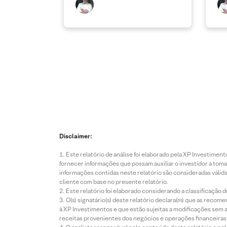
Disclaimer:
Este relatório de análise foi elaborado pela XP Investim
fornecer informações que possam auxiliar o investidor a toma
informações contidas neste relatório são consideradas válida
cliente com base no presente relatório.
Este relatório foi elaborado considerando a classificação d
O(s) signatário(s) deste relatório declara(m) que as reco
à XP Investimentos e que estão sujeitas a modificações sem 
receitas provenientes dos negócios e operações financeiras 