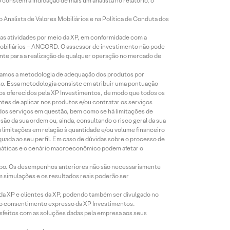
constem a indicação de mais um analista no relatório, o
Analista de Valores Mobiliários e na Política de Conduta dos
s atividades por meio da XP, em conformidade com a
Mobiliários – ANCORD. O assessor de investimento não pode
iente para a realização de qualquer operação no mercado de
lizamos a metodologia de adequação dos produtos por
to. Essa metodologia consiste em atribuir uma pontuação
tos oferecidos pela XP Investimentos, de modo que todos os
ntes de aplicar nos produtos e/ou contratar os serviços
 dos serviços em questão, bem como se há limitações de
o da sua ordem ou, ainda, consultando o risco geral da sua
m limitações em relação à quantidade e/ou volume financeiro
equada ao seu perfil. Em caso de dúvidas sobre o processo de
imáticas e o cenário macroeconômico podem afetar o
empo. Os desempenhos anteriores não são necessariamente
m simulações e os resultados reais poderão ser
 da XP e clientes da XP, podendo também ser divulgado no
évio consentimento expresso da XP Investimentos.
isfeitos com as soluções dadas pela empresa aos seus