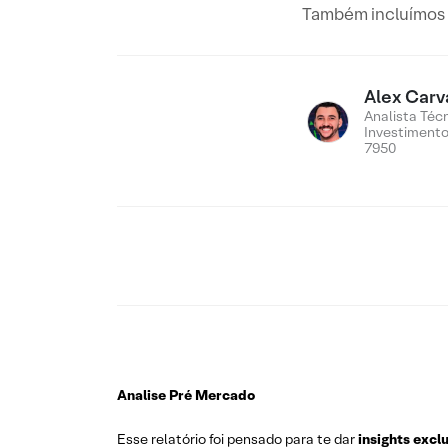
Também incluímos n
Alex Carv
Analista Téc
Investiment
7950
Analise Pré Mercado
Esse relatório foi pensado para te dar
insights excl