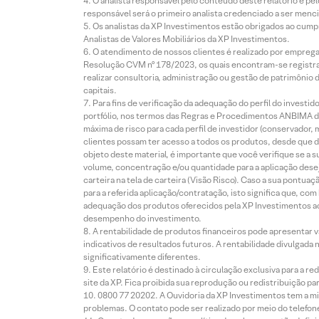
O analista responsável pelo conteúdo deste relatório e pe
responsável será o primeiro analista credenciado a ser menci
Os analistas da XP Investimentos estão obrigados ao cumpr
Analistas de Valores Mobiliários da XP Investimentos.
O atendimento de nossos clientes é realizado por empreg
Resolução CVM nº 178/2023, os quais encontram-se registrad
realizar consultoria, administração ou gestão de patrimônio 
capitais.
Para fins de verificação da adequação do perfil do invest
portfólio, nos termos das Regras e Procedimentos ANBIMA de
máxima de risco para cada perfil de investidor (conservado
clientes possam ter acesso a todos os produtos, desde que de
objeto deste material, é importante que você verifique se a
volume, concentração e/ou quantidade para a aplicação dese
carteira na tela de carteira (Visão Risco). Caso a sua pontu
para a referida aplicação/contratação, isto significa que, co
adequação dos produtos oferecidos pela XP Investimentos ao
desempenho do investimento.
A rentabilidade de produtos financeiros pode apresentar
indicativos de resultados futuros. A rentabilidade divulgada
significativamente diferentes.
Este relatório é destinado à circulação exclusiva para a 
site da XP. Fica proibida sua reprodução ou redistribuição p
0800 77 20202. A Ouvidoria da XP Investimentos tem a mi
problemas. O contato pode ser realizado por meio do telefon