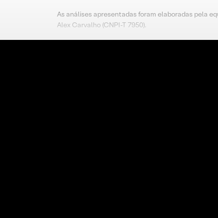
As análises apresentadas foram elaboradas pela eq
Alex Carvalho (CNPI-T 7950).