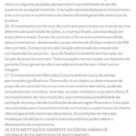
retorno e algumas posições apresentarem a possibilidade de perdas
superiores ao capital investido. A duração recomendada para o investimento
é de curto prazo e o patrimônio do cliente não está garantido neste tipo de
produto.
O investimento em termos são contratos para compra ou a venda de uma
determinada quantidade de ações, a um preço fixado, para liquidação em
prazo determinado. O prazo do contrato a Termo é livremente escolhido
pelos investidores, obedecendo o prazo mínimo de 16 dias e máximo de 999
dias corridos. O preço será o valor da ação adicionado de uma parcela
correspondente aos juros – que são fixados livremente em mercado, em
função do prazo do contrato. Toda transação a termo requer um depósito de
garantia. Essas garantias são prestadas em duas formas: cobertura ou
margem.
O investimento em Mercados Futuros embute riscos de perdas
patrimoniais significativos. Commodity é um objeto ou determinante de
preço de um contrato futuro ou outro instrumento derivativo, podendo
consubstanciar um índice, uma taxa, um valor mobiliário ou produto físico. É
um investimento de risco muito alto, que contempla a possibilidade de
oscilação de preço devido à utilização de alavancagem financeira. A duração
recomendada para o investimento é de curto prazo e o patrimônio do cliente
não está garantido neste tipo de produto. As condições de mercado,
mudanças climáticas e o cenário macroeconômico podem afetar o
desempenho do investimento.
ESTA INSTITUIÇÃO É ADERENTE AO CÓDIGO ANBIMA DE
DISTRIBUIÇÃO DE PRODUTOS DE INVESTIMENTO.