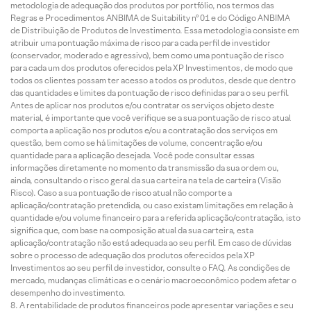
metodologia de adequação dos produtos por portfólio, nos termos das
Regras e Procedimentos ANBIMA de Suitability nº 01 e do Código ANBIMA
de Distribuição de Produtos de Investimento. Essa metodologia consiste em
atribuir uma pontuação máxima de risco para cada perfil de investidor
(conservador, moderado e agressivo), bem como uma pontuação de risco
para cada um dos produtos oferecidos pela XP Investimentos, de modo que
todos os clientes possam ter acesso a todos os produtos, desde que dentro
das quantidades e limites da pontuação de risco definidas para o seu perfil.
Antes de aplicar nos produtos e/ou contratar os serviços objeto deste
material, é importante que você verifique se a sua pontuação de risco atual
comporta a aplicação nos produtos e/ou a contratação dos serviços em
questão, bem como se há limitações de volume, concentração e/ou
quantidade para a aplicação desejada. Você pode consultar essas
informações diretamente no momento da transmissão da sua ordem ou,
ainda, consultando o risco geral da sua carteira na tela de carteira (Visão
Risco). Caso a sua pontuação de risco atual não comporte a
aplicação/contratação pretendida, ou caso existam limitações em relação à
quantidade e/ou volume financeiro para a referida aplicação/contratação, isto
significa que, com base na composição atual da sua carteira, esta
aplicação/contratação não está adequada ao seu perfil. Em caso de dúvidas
sobre o processo de adequação dos produtos oferecidos pela XP
Investimentos ao seu perfil de investidor, consulte o FAQ. As condições de
mercado, mudanças climáticas e o cenário macroeconômico podem afetar o
desempenho do investimento.
A rentabilidade de produtos financeiros pode apresentar variações e seu