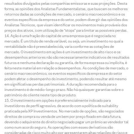
resultados divulgados pelas companhias emissoras e suas projeções. Desta
forma, as opiniões dos Analistas Fundamentalistas, que buscam os melhores
retornos dadas as condições de mercado, o cenário macroeconômico e os
eventos específicos da empresa e do setor, podem divergir das opiniões dos
Analistas Técnicos, que visam identificar os movimentos mais prováveis dos
preços dos ativos, com utilização de “stops” para limitar as possíveis perdas.
Ação é uma fração do capital de uma empresa que é negociada no
mercado. É um título de renda variável, ou seja, um investimento no qual a
rentabilidade não é preestabelecida, varia conforme as cotações de
mercado. O investimento em ações é um investimento de alto risco e os
desempenhos anteriores não são necessariamente indicativos de resultados
futuros e nenhuma declaração ou garantia, de forma expressa ou implícita, é
feita neste material em relação a desempenhos. As condições de mercado, o
cenário macroeconômico, os eventos específicos da empresa e do setor
podem afetar o desempenho do investimento, podendo resultar até mesmo
em significativas perdas patrimoniais. A duração recomendada para o
investimento é de médio-longo prazo. Não há quaisquer garantias sobre o
patrimônio do cliente neste tipo de produto.
O investimento em opções é preferencialmente indicado para
investidores de perfil agressivo, de acordo com a política de suitability
praticada pela XP Investimentos. No mercado de opções, são negociados
direitos de compra ou venda de um bem por preço fixado em data futura,
devendo o adquirente do direito negociado pagar um prêmio ao vendedor tal
como num acordo seguro. As operações com esses derivativos são
consideradas de risco muito alto por apresentarem altas relações de risco e