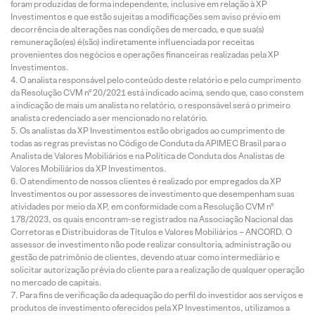
foram produzidas de forma independente, inclusive em relação à XP
Investimentos e que estão sujeitas a modificações sem aviso prévio em
decorrência de alterações nas condições de mercado, e que sua(s)
remuneração(es) é(são) indiretamente influenciada por receitas
provenientes dos negócios e operações financeiras realizadas pela XP
Investimentos.
O analista responsável pelo conteúdo deste relatório e pelo cumprimento
da Resolução CVM nº 20/2021 está indicado acima, sendo que, caso constem
a indicação de mais um analista no relatório, o responsável será o primeiro
analista credenciado a ser mencionado no relatório.
Os analistas da XP Investimentos estão obrigados ao cumprimento de
todas as regras previstas no Código de Conduta da APIMEC Brasil para o
Analista de Valores Mobiliários e na Política de Conduta dos Analistas de
Valores Mobiliários da XP Investimentos.
O atendimento de nossos clientes é realizado por empregados da XP
Investimentos ou por assessores de investimento que desempenham suas
atividades por meio da XP, em conformidade com a Resolução CVM nº
178/2023, os quais encontram-se registrados na Associação Nacional das
Corretoras e Distribuidoras de Títulos e Valores Mobiliários – ANCORD. O
assessor de investimento não pode realizar consultoria, administração ou
gestão de patrimônio de clientes, devendo atuar como intermediário e
solicitar autorização prévia do cliente para a realização de qualquer operação
no mercado de capitais.
Para fins de verificação da adequação do perfil do investidor aos serviços e
produtos de investimento oferecidos pela XP Investimentos, utilizamos a