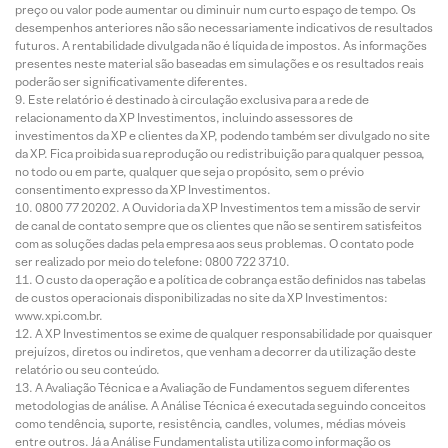
preço ou valor pode aumentar ou diminuir num curto espaço de tempo. Os
desempenhos anteriores não são necessariamente indicativos de resultados
futuros. A rentabilidade divulgada não é líquida de impostos. As informações
presentes neste material são baseadas em simulações e os resultados reais
poderão ser significativamente diferentes.
Este relatório é destinado à circulação exclusiva para a rede de
relacionamento da XP Investimentos, incluindo assessores de
investimentos da XP e clientes da XP, podendo também ser divulgado no site
da XP. Fica proibida sua reprodução ou redistribuição para qualquer pessoa,
no todo ou em parte, qualquer que seja o propósito, sem o prévio
consentimento expresso da XP Investimentos.
0800 77 20202. A Ouvidoria da XP Investimentos tem a missão de servir
de canal de contato sempre que os clientes que não se sentirem satisfeitos
com as soluções dadas pela empresa aos seus problemas. O contato pode
ser realizado por meio do telefone: 0800 722 3710.
O custo da operação e a política de cobrança estão definidos nas tabelas
de custos operacionais disponibilizadas no site da XP Investimentos:
www.xpi.com.br.
A XP Investimentos se exime de qualquer responsabilidade por quaisquer
prejuízos, diretos ou indiretos, que venham a decorrer da utilização deste
relatório ou seu conteúdo.
A Avaliação Técnica e a Avaliação de Fundamentos seguem diferentes
metodologias de análise. A Análise Técnica é executada seguindo conceitos
como tendência, suporte, resistência, candles, volumes, médias móveis
entre outros. Já a Análise Fundamentalista utiliza como informação os