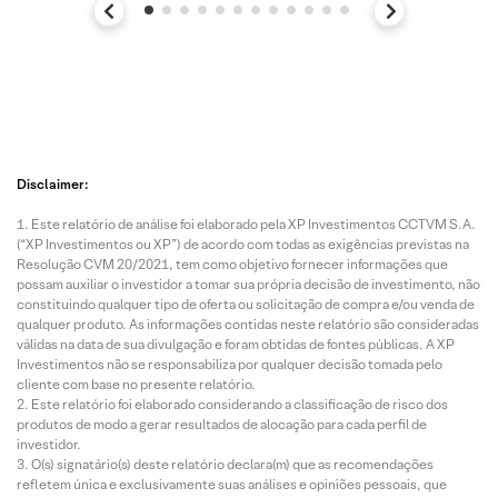
Disclaimer:
Este relatório de análise foi elaborado pela XP Investimentos CCTVM S.A.
(“XP Investimentos ou XP”) de acordo com todas as exigências previstas na
Resolução CVM 20/2021, tem como objetivo fornecer informações que
possam auxiliar o investidor a tomar sua própria decisão de investimento, não
constituindo qualquer tipo de oferta ou solicitação de compra e/ou venda de
qualquer produto. As informações contidas neste relatório são consideradas
válidas na data de sua divulgação e foram obtidas de fontes públicas. A XP
Investimentos não se responsabiliza por qualquer decisão tomada pelo
cliente com base no presente relatório.
Este relatório foi elaborado considerando a classificação de risco dos
produtos de modo a gerar resultados de alocação para cada perfil de
investidor.
O(s) signatário(s) deste relatório declara(m) que as recomendações
refletem única e exclusivamente suas análises e opiniões pessoais, que