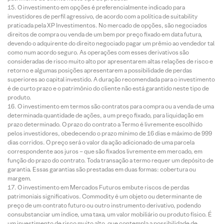
O investimento em opções é preferencialmente indicado para
investidores de perfil agressivo, de acordo com a política de suitability
praticada pela XP Investimentos. No mercado de opções, são negociados
direitos de compra ou venda de um bem por preço fixado em data futura,
devendo o adquirente do direito negociado pagar um prêmio ao vendedor tal
como num acordo seguro. As operações com esses derivativos são
consideradas de risco muito alto por apresentarem altas relações de risco e
retorno e algumas posições apresentarem a possibilidade de perdas
superiores ao capital investido. A duração recomendada para o investimento
é de curto prazo e o patrimônio do cliente não está garantido neste tipo de
produto.
O investimento em termos são contratos para compra ou a venda de uma
determinada quantidade de ações, a um preço fixado, para liquidação em
prazo determinado. O prazo do contrato a Termo é livremente escolhido
pelos investidores, obedecendo o prazo mínimo de 16 dias e máximo de 999
dias corridos. O preço será o valor da ação adicionado de uma parcela
correspondente aos juros – que são fixados livremente em mercado, em
função do prazo do contrato. Toda transação a termo requer um depósito de
garantia. Essas garantias são prestadas em duas formas: cobertura ou
margem.
O investimento em Mercados Futuros embute riscos de perdas
patrimoniais significativos. Commodity é um objeto ou determinante de
preço de um contrato futuro ou outro instrumento derivativo, podendo
consubstanciar um índice, uma taxa, um valor mobiliário ou produto físico. É
um investimento de risco muito alto, que contempla a possibilidade de