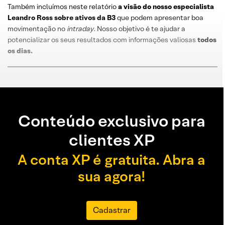
Também incluímos neste relatório
a visão do nosso especialista
Leandro
Ross
sobre
ativos da B3
que podem apresentar boa
movimentação no
intraday
. Nosso objetivo é te ajudar a
potencializar os seus resultados com informações valiosas
todos
os dias
.
Conteúdo exclusivo para
clientes XP
A conta XP é gratuita. Abra a
sua agora!
Cadastrar