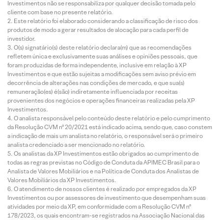
Investimentos não se responsabiliza por qualquer decisão tomada pelo
cliente com base no presente relatório.
Este relatório foi elaborado considerando a classificação de risco dos
produtos de modo a gerar resultados de alocação para cada perfil de
investidor.
O(s) signatário(s) deste relatório declara(m) que as recomendações
refletem única e exclusivamente suas análises e opiniões pessoais, que
foram produzidas de forma independente, inclusive em relação à XP
Investimentos e que estão sujeitas a modificações sem aviso prévio em
decorrência de alterações nas condições de mercado, e que sua(s)
remuneração(es) é(são) indiretamente influenciada por receitas
provenientes dos negócios e operações financeiras realizadas pela XP
Investimentos.
O analista responsável pelo conteúdo deste relatório e pelo cumprimento
da Resolução CVM nº 20/2021 está indicado acima, sendo que, caso constem
a indicação de mais um analista no relatório, o responsável será o primeiro
analista credenciado a ser mencionado no relatório.
Os analistas da XP Investimentos estão obrigados ao cumprimento de
todas as regras previstas no Código de Conduta da APIMEC Brasil para o
Analista de Valores Mobiliários e na Política de Conduta dos Analistas de
Valores Mobiliários da XP Investimentos.
O atendimento de nossos clientes é realizado por empregados da XP
Investimentos ou por assessores de investimento que desempenham suas
atividades por meio da XP, em conformidade com a Resolução CVM nº
178/2023, os quais encontram-se registrados na Associação Nacional das