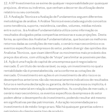
A XP Investimentos se exime de qualquer responsabilidade por quaisquer
prejuízos, diretos ou indiretos, que venham a decorrer da utilização deste
relatório ou seu conteúdo.
A Avaliação Técnica e a Avaliação de Fundamentos seguem diferentes
metodologias de análise. A Análise Técnica é executada seguindo conceitos
como tendência, suporte, resistência, candles, volumes, médias móveis
entre outros. Já a Análise Fundamentalista utiliza como informação os
resultados divulgados pelas companhias emissoras e suas projeções. Desta
forma, as opiniões dos Analistas Fundamentalistas, que buscam os melhores
retornos dadas as condições de mercado, o cenário macroeconômico e os
eventos específicos da empresa e do setor, podem divergir das opiniões dos
Analistas Técnicos, que visam identificar os movimentos mais prováveis dos
preços dos ativos, com utilização de “stops” para limitar as possíveis perdas.
Ação é uma fração do capital de uma empresa que é negociada no
mercado. É um título de renda variável, ou seja, um investimento no qual a
rentabilidade não é preestabelecida, varia conforme as cotações de
mercado. O investimento em ações é um investimento de alto risco e os
desempenhos anteriores não são necessariamente indicativos de resultados
futuros e nenhuma declaração ou garantia, de forma expressa ou implícita, é
feita neste material em relação a desempenhos. As condições de mercado, o
cenário macroeconômico, os eventos específicos da empresa e do setor
podem afetar o desempenho do investimento, podendo resultar até mesmo
em significativas perdas patrimoniais. A duração recomendada para o
investimento é de médio-longo prazo. Não há quaisquer garantias sobre o
patrimônio do cliente neste tipo de produto.