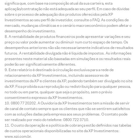
significa que, com base na composição atual da sua carteira, esta
aplicação/contratação não está adequada ao seu perfil. Em caso de dúvidas
sobre o processo de adequação dos produtos oferecidos pela XP
Investimentos ao seu perfil de investidor, consulte o FAQ. As condições de
mercado, mudanças climáticas e o cenário macroeconômico podem afetar o
desempenho do investimento.
A rentabilidade de produtos financeiros pode apresentar variações e seu
preço ou valor pode aumentar ou diminuir num curto espaço de tempo. Os
desempenhos anteriores não são necessariamente indicativos de resultados
futuros. A rentabilidade divulgada não é líquida de impostos. As informações
presentes neste material são baseadas em simulações e os resultados reais
poderão ser significativamente diferentes.
Este relatório é destinado à circulação exclusiva para a rede de
relacionamento da XP Investimentos, incluindo assessores de
investimentos da XP e clientes da XP, podendo também ser divulgado no site
da XP. Fica proibida sua reprodução ou redistribuição para qualquer pessoa,
no todo ou em parte, qualquer que seja o propósito, sem o prévio
consentimento expresso da XP Investimentos.
0800 77 20202. A Ouvidoria da XP Investimentos tem a missão de servir
de canal de contato sempre que os clientes que não se sentirem satisfeitos
com as soluções dadas pela empresa aos seus problemas. O contato pode
ser realizado por meio do telefone: 0800 722 3710.
O custo da operação e a política de cobrança estão definidos nas tabelas
de custos operacionais disponibilizadas no site da XP Investimentos:
www.xpi.com.br.