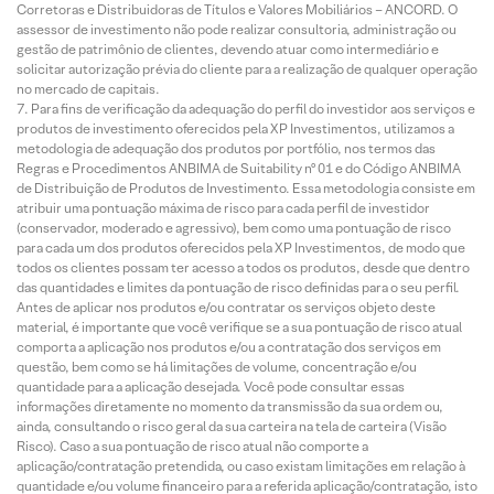
Corretoras e Distribuidoras de Títulos e Valores Mobiliários – ANCORD. O
assessor de investimento não pode realizar consultoria, administração ou
gestão de patrimônio de clientes, devendo atuar como intermediário e
solicitar autorização prévia do cliente para a realização de qualquer operação
no mercado de capitais.
Para fins de verificação da adequação do perfil do investidor aos serviços e
produtos de investimento oferecidos pela XP Investimentos, utilizamos a
metodologia de adequação dos produtos por portfólio, nos termos das
Regras e Procedimentos ANBIMA de Suitability nº 01 e do Código ANBIMA
de Distribuição de Produtos de Investimento. Essa metodologia consiste em
atribuir uma pontuação máxima de risco para cada perfil de investidor
(conservador, moderado e agressivo), bem como uma pontuação de risco
para cada um dos produtos oferecidos pela XP Investimentos, de modo que
todos os clientes possam ter acesso a todos os produtos, desde que dentro
das quantidades e limites da pontuação de risco definidas para o seu perfil.
Antes de aplicar nos produtos e/ou contratar os serviços objeto deste
material, é importante que você verifique se a sua pontuação de risco atual
comporta a aplicação nos produtos e/ou a contratação dos serviços em
questão, bem como se há limitações de volume, concentração e/ou
quantidade para a aplicação desejada. Você pode consultar essas
informações diretamente no momento da transmissão da sua ordem ou,
ainda, consultando o risco geral da sua carteira na tela de carteira (Visão
Risco). Caso a sua pontuação de risco atual não comporte a
aplicação/contratação pretendida, ou caso existam limitações em relação à
quantidade e/ou volume financeiro para a referida aplicação/contratação, isto