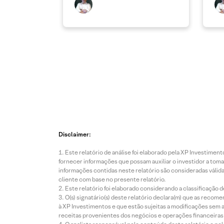
Disclaimer:
Este relatório de análise foi elaborado pela XP Investim
fornecer informações que possam auxiliar o investidor a toma
informações contidas neste relatório são consideradas válida
cliente com base no presente relatório.
Este relatório foi elaborado considerando a classificação d
O(s) signatário(s) deste relatório declara(m) que as reco
à XP Investimentos e que estão sujeitas a modificações sem 
receitas provenientes dos negócios e operações financeiras 