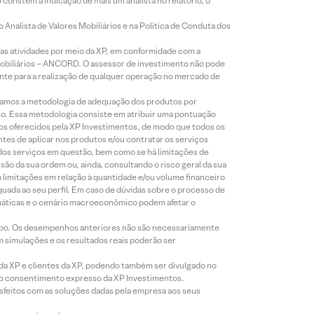
constem a indicação de mais um analista no relatório, o
Analista de Valores Mobiliários e na Política de Conduta dos
s atividades por meio da XP, em conformidade com a
Mobiliários – ANCORD. O assessor de investimento não pode
iente para a realização de qualquer operação no mercado de
lizamos a metodologia de adequação dos produtos por
to. Essa metodologia consiste em atribuir uma pontuação
tos oferecidos pela XP Investimentos, de modo que todos os
ntes de aplicar nos produtos e/ou contratar os serviços
 dos serviços em questão, bem como se há limitações de
o da sua ordem ou, ainda, consultando o risco geral da sua
m limitações em relação à quantidade e/ou volume financeiro
equada ao seu perfil. Em caso de dúvidas sobre o processo de
imáticas e o cenário macroeconômico podem afetar o
empo. Os desempenhos anteriores não são necessariamente
m simulações e os resultados reais poderão ser
 da XP e clientes da XP, podendo também ser divulgado no
évio consentimento expresso da XP Investimentos.
isfeitos com as soluções dadas pela empresa aos seus