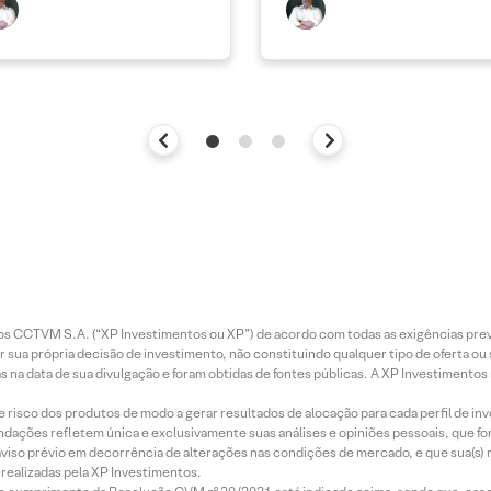
entos CCTVM S.A. (“XP Investimentos ou XP”) de acordo com todas as exigências p
r sua própria decisão de investimento, não constituindo qualquer tipo de oferta ou
s na data de sua divulgação e foram obtidas de fontes públicas. A XP Investimentos
e risco dos produtos de modo a gerar resultados de alocação para cada perfil de inv
mendações refletem única e exclusivamente suas análises e opiniões pessoais, que 
aviso prévio em decorrência de alterações nas condições de mercado, e que sua(s)
realizadas pela XP Investimentos.