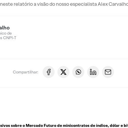
este relatório a visão do nosso especialista Alex Carvalho
alho
nico de
os CNPI-T
Compartilhar:
usivos sobre o
Mercado Futuro de minicontratos de índice, dólar e bi