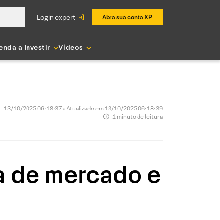
login expert
Abra sua conta XP
enda a Investir
Vídeos
13/10/2025 06:18:37 • Atualizado em 13/10/2025 06:18:39
1 minuto de leitura
a de mercado e