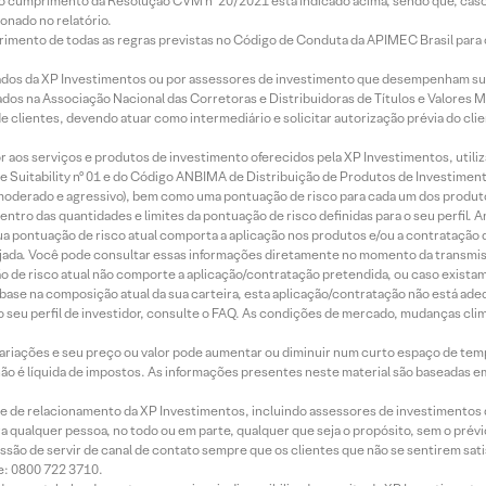
lo cumprimento da Resolução CVM nº 20/2021 está indicado acima, sendo que, caso 
onado no relatório.
imento de todas as regras previstas no Código de Conduta da APIMEC Brasil para o 
ados da XP Investimentos ou por assessores de investimento que desempenham sua
os na Associação Nacional das Corretoras e Distribuidoras de Títulos e Valores 
de clientes, devendo atuar como intermediário e solicitar autorização prévia do cl
idor aos serviços e produtos de investimento oferecidos pela XP Investimentos, uti
 Suitability nº 01 e do Código ANBIMA de Distribuição de Produtos de Investimen
r, moderado e agressivo), bem como uma pontuação de risco para cada um dos produ
ntro das quantidades e limites da pontuação de risco definidas para o seu perfil. A
 sua pontuação de risco atual comporta a aplicação nos produtos e/ou a contratação
jada. Você pode consultar essas informações diretamente no momento da transmissã
ação de risco atual não comporte a aplicação/contratação pretendida, ou caso exista
m base na composição atual da sua carteira, esta aplicação/contratação não está ad
 seu perfil de investidor, consulte o FAQ. As condições de mercado, mudanças cl
 variações e seu preço ou valor pode aumentar ou diminuir num curto espaço de t
 não é líquida de impostos. As informações presentes neste material são baseadas e
rede de relacionamento da XP Investimentos, incluindo assessores de investimentos
ara qualquer pessoa, no todo ou em parte, qualquer que seja o propósito, sem o pr
ssão de servir de canal de contato sempre que os clientes que não se sentirem sat
e: 0800 722 3710.