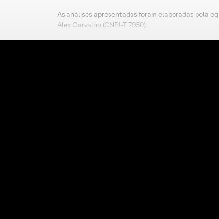
As análises apresentadas foram elaboradas pela eq
Alex Carvalho (CNPI-T 7950).