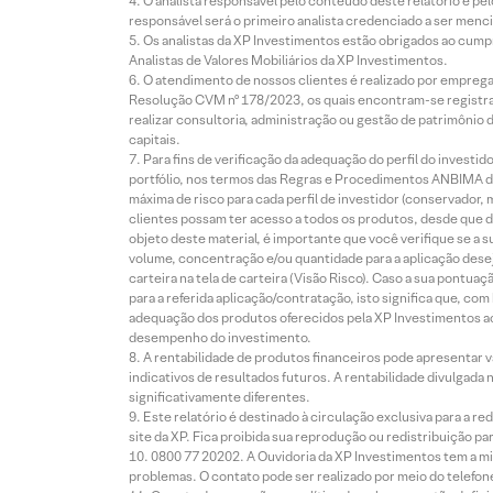
O analista responsável pelo conteúdo deste relatório e pe
responsável será o primeiro analista credenciado a ser menci
Os analistas da XP Investimentos estão obrigados ao cumpr
Analistas de Valores Mobiliários da XP Investimentos.
O atendimento de nossos clientes é realizado por empreg
Resolução CVM nº 178/2023, os quais encontram-se registrad
realizar consultoria, administração ou gestão de patrimônio 
capitais.
Para fins de verificação da adequação do perfil do invest
portfólio, nos termos das Regras e Procedimentos ANBIMA de
máxima de risco para cada perfil de investidor (conservado
clientes possam ter acesso a todos os produtos, desde que de
objeto deste material, é importante que você verifique se a
volume, concentração e/ou quantidade para a aplicação dese
carteira na tela de carteira (Visão Risco). Caso a sua pontu
para a referida aplicação/contratação, isto significa que, co
adequação dos produtos oferecidos pela XP Investimentos ao
desempenho do investimento.
A rentabilidade de produtos financeiros pode apresentar
indicativos de resultados futuros. A rentabilidade divulgada
significativamente diferentes.
Este relatório é destinado à circulação exclusiva para a 
site da XP. Fica proibida sua reprodução ou redistribuição p
0800 77 20202. A Ouvidoria da XP Investimentos tem a mi
problemas. O contato pode ser realizado por meio do telefon