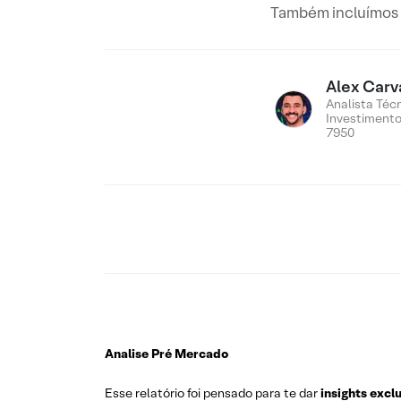
Também incluímos n
Alex Carv
Analista Téc
Investiment
7950
Analise Pré Mercado
Esse relatório foi pensado para te dar
insights excl