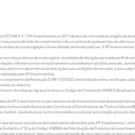
entos CCTVM S.A. (“XP Investimentos ou XP”) de acordo com todas as exigências p
r sua própria decisão de investimento, não constituindo qualquer tipo de oferta ou
s na data de sua divulgação e foram obtidas de fontes públicas. A XP Investimentos
e risco dos produtos de modo a gerar resultados de alocação para cada perfil de inv
mendações refletem única e exclusivamente suas análises e opiniões pessoais, que 
aviso prévio em decorrência de alterações nas condições de mercado, e que sua(s)
realizadas pela XP Investimentos.
lo cumprimento da Resolução CVM nº 20/2021 está indicado acima, sendo que, caso 
onado no relatório.
imento de todas as regras previstas no Código de Conduta da APIMEC Brasil para o 
ados da XP Investimentos ou por assessores de investimento que desempenham sua
os na Associação Nacional das Corretoras e Distribuidoras de Títulos e Valores 
de clientes, devendo atuar como intermediário e solicitar autorização prévia do cl
idor aos serviços e produtos de investimento oferecidos pela XP Investimentos, uti
 Suitability nº 01 e do Código ANBIMA de Distribuição de Produtos de Investimen
r, moderado e agressivo), bem como uma pontuação de risco para cada um dos produ