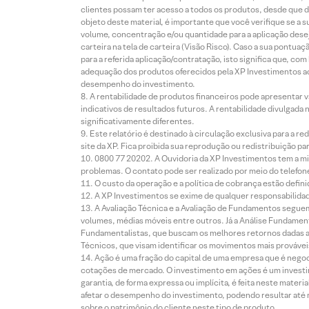
clientes possam ter acesso a todos os produtos, desde que de
objeto deste material, é importante que você verifique se a
volume, concentração e/ou quantidade para a aplicação dese
carteira na tela de carteira (Visão Risco). Caso a sua pontu
para a referida aplicação/contratação, isto significa que, co
adequação dos produtos oferecidos pela XP Investimentos ao
desempenho do investimento.
A rentabilidade de produtos financeiros pode apresentar
indicativos de resultados futuros. A rentabilidade divulgada
significativamente diferentes.
Este relatório é destinado à circulação exclusiva para a 
site da XP. Fica proibida sua reprodução ou redistribuição p
0800 77 20202. A Ouvidoria da XP Investimentos tem a mi
problemas. O contato pode ser realizado por meio do telefon
O custo da operação e a política de cobrança estão defini
A XP Investimentos se exime de qualquer responsabilidade
A Avaliação Técnica e a Avaliação de Fundamentos seguem
volumes, médias móveis entre outros. Já a Análise Fundament
Fundamentalistas, que buscam os melhores retornos dadas as
Técnicos, que visam identificar os movimentos mais prováveis 
Ação é uma fração do capital de uma empresa que é negoci
cotações de mercado. O investimento em ações é um investi
garantia, de forma expressa ou implícita, é feita neste ma
afetar o desempenho do investimento, podendo resultar até 
sobre o patrimônio do cliente neste tipo de produto.