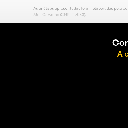
As análises apresentadas foram elaboradas pela eq
Alex Carvalho (CNPI-T 7950).
Con
A 