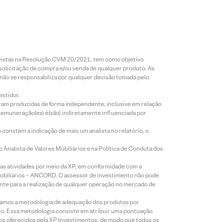
revistas na Resolução CVM 20/2021, tem como objetivo
 solicitação de compra e/ou venda de qualquer produto. As
 não se responsabiliza por qualquer decisão tomada pelo
estidor.
foram produzidas de forma independente, inclusive em relação
 remuneração(es) é(são) indiretamente influenciada por
constem a indicação de mais um analista no relatório, o
Analista de Valores Mobiliários e na Política de Conduta dos
s atividades por meio da XP, em conformidade com a
Mobiliários – ANCORD. O assessor de investimento não pode
iente para a realização de qualquer operação no mercado de
lizamos a metodologia de adequação dos produtos por
to. Essa metodologia consiste em atribuir uma pontuação
tos oferecidos pela XP Investimentos, de modo que todos os