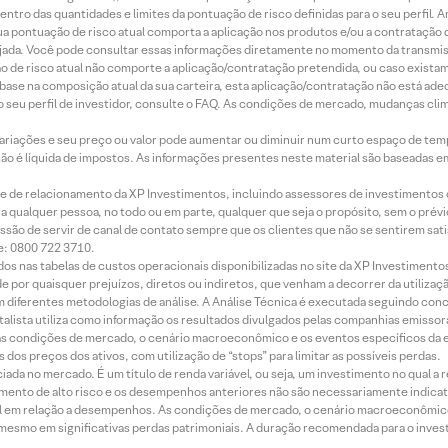
ntro das quantidades e limites da pontuação de risco definidas para o seu perfil. A
 sua pontuação de risco atual comporta a aplicação nos produtos e/ou a contratação
jada. Você pode consultar essas informações diretamente no momento da transmissã
ação de risco atual não comporte a aplicação/contratação pretendida, ou caso exista
m base na composição atual da sua carteira, esta aplicação/contratação não está ad
 seu perfil de investidor, consulte o FAQ. As condições de mercado, mudanças cl
 variações e seu preço ou valor pode aumentar ou diminuir num curto espaço de t
 não é líquida de impostos. As informações presentes neste material são baseadas e
rede de relacionamento da XP Investimentos, incluindo assessores de investimentos
ara qualquer pessoa, no todo ou em parte, qualquer que seja o propósito, sem o pr
ssão de servir de canal de contato sempre que os clientes que não se sentirem sat
e: 0800 722 3710.
dos nas tabelas de custos operacionais disponibilizadas no site da XP Investimento
 por quaisquer prejuízos, diretos ou indiretos, que venham a decorrer da utilizaç
 diferentes metodologias de análise. A Análise Técnica é executada seguindo conc
alista utiliza como informação os resultados divulgados pelas companhias emissora
 condições de mercado, o cenário macroeconômico e os eventos específicos da em
dos preços dos ativos, com utilização de “stops” para limitar as possíveis perdas.
ada no mercado. É um título de renda variável, ou seja, um investimento no qual a r
mento de alto risco e os desempenhos anteriores não são necessariamente indicat
terial em relação a desempenhos. As condições de mercado, o cenário macroeconômi
mesmo em significativas perdas patrimoniais. A duração recomendada para o inves