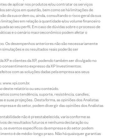
ntes de aplicar nos produtos e/ou contratar os serviços
 dos serviços em questão, bem como se há limitações de
o da sua ordem ou, ainda, consultando o risco geral da sua
m limitações em relação à quantidade e/ou volume financeiro
equada ao seu perfil. Em caso de dúvidas sobre o processo de
imáticas e o cenário macroeconômico podem afetar o
empo. Os desempenhos anteriores não são necessariamente
m simulações e os resultados reais poderão ser
 da XP e clientes da XP, podendo também ser divulgado no
évio consentimento expresso da XP Investimentos.
isfeitos com as soluções dadas pela empresa aos seus
s: www.xpi.com.br.
ão deste relatório ou seu conteúdo.
eitos como tendência, suporte, resistência, candles,
s e suas projeções. Desta forma, as opiniões dos Analistas
presa e do setor, podem divergir das opiniões dos Analistas
entabilidade não é preestabelecida, varia conforme as
ivos de resultados futuros e nenhuma declaração ou
co, os eventos específicos da empresa e do setor podem
timento é de médio-longo prazo. Não há quaisquer garantias