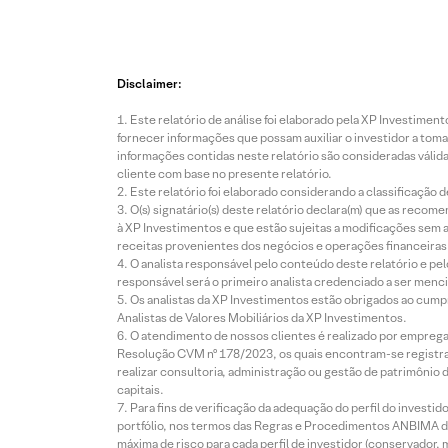
Disclaimer:
Este relatório de análise foi elaborado pela XP Investim
fornecer informações que possam auxiliar o investidor a toma
informações contidas neste relatório são consideradas válida
cliente com base no presente relatório.
Este relatório foi elaborado considerando a classificação d
O(s) signatário(s) deste relatório declara(m) que as reco
à XP Investimentos e que estão sujeitas a modificações sem 
receitas provenientes dos negócios e operações financeiras 
O analista responsável pelo conteúdo deste relatório e pe
responsável será o primeiro analista credenciado a ser menci
Os analistas da XP Investimentos estão obrigados ao cumpr
Analistas de Valores Mobiliários da XP Investimentos.
O atendimento de nossos clientes é realizado por empreg
Resolução CVM nº 178/2023, os quais encontram-se registrad
realizar consultoria, administração ou gestão de patrimônio 
capitais.
Para fins de verificação da adequação do perfil do invest
portfólio, nos termos das Regras e Procedimentos ANBIMA de
máxima de risco para cada perfil de investidor (conservado