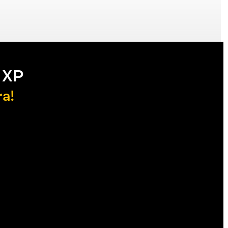
 XP
ra!