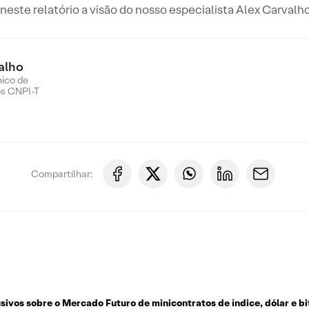
este relatório a visão do nosso especialista Alex Carvalho
alho
nico de
os CNPI-T
Compartilhar:
usivos sobre o
Mercado Futuro de minicontratos de índice, dólar e bi