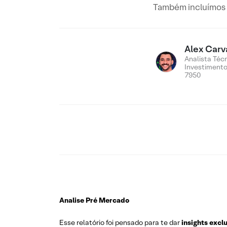
Também incluímos n
Alex Carv
Analista Téc
Investiment
7950
Analise Pré Mercado
Esse relatório foi pensado para te dar
insights excl