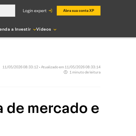
login expert
Abra sua conta XP
enda a Investir
Vídeos
11/05/2026 08:33:12 • Atualizado em 11/05/2026 08:33:14
1 minuto de leitura
a de mercado e