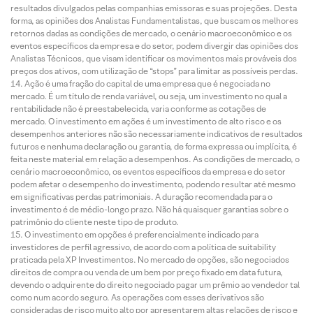
resultados divulgados pelas companhias emissoras e suas projeções. Desta
forma, as opiniões dos Analistas Fundamentalistas, que buscam os melhores
retornos dadas as condições de mercado, o cenário macroeconômico e os
eventos específicos da empresa e do setor, podem divergir das opiniões dos
Analistas Técnicos, que visam identificar os movimentos mais prováveis dos
preços dos ativos, com utilização de “stops” para limitar as possíveis perdas.
Ação é uma fração do capital de uma empresa que é negociada no
mercado. É um título de renda variável, ou seja, um investimento no qual a
rentabilidade não é preestabelecida, varia conforme as cotações de
mercado. O investimento em ações é um investimento de alto risco e os
desempenhos anteriores não são necessariamente indicativos de resultados
futuros e nenhuma declaração ou garantia, de forma expressa ou implícita, é
feita neste material em relação a desempenhos. As condições de mercado, o
cenário macroeconômico, os eventos específicos da empresa e do setor
podem afetar o desempenho do investimento, podendo resultar até mesmo
em significativas perdas patrimoniais. A duração recomendada para o
investimento é de médio-longo prazo. Não há quaisquer garantias sobre o
patrimônio do cliente neste tipo de produto.
O investimento em opções é preferencialmente indicado para
investidores de perfil agressivo, de acordo com a política de suitability
praticada pela XP Investimentos. No mercado de opções, são negociados
direitos de compra ou venda de um bem por preço fixado em data futura,
devendo o adquirente do direito negociado pagar um prêmio ao vendedor tal
como num acordo seguro. As operações com esses derivativos são
consideradas de risco muito alto por apresentarem altas relações de risco e