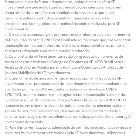
foram produzidas de forma independente, inclusive em relação à XP
Investimentos e que estão sujeitas a modificações sem aviso prévio em
decorrência de alterações nas condições de mercado, e que sua(s)
remuneração(es) é(são) indiretamente influenciada por receitas
provenientes dos negócios e operações financeiras realizadas pela XP
Investimentos.
O analista responsável pelo conteúdo deste relatório e pelo cumprimento
da Resolução CVM nº 20/2021 está indicado acima, sendo que, caso constem
a indicação de mais um analista no relatório, o responsável será o primeiro
analista credenciado a ser mencionado no relatório.
Os analistas da XP Investimentos estão obrigados ao cumprimento de
todas as regras previstas no Código de Conduta da APIMEC Brasil para o
Analista de Valores Mobiliários e na Política de Conduta dos Analistas de
Valores Mobiliários da XP Investimentos.
O atendimento de nossos clientes é realizado por empregados da XP
Investimentos ou por assessores de investimento que desempenham suas
atividades por meio da XP, em conformidade com a Resolução CVM nº
178/2023, os quais encontram-se registrados na Associação Nacional das
Corretoras e Distribuidoras de Títulos e Valores Mobiliários – ANCORD. O
assessor de investimento não pode realizar consultoria, administração ou
gestão de patrimônio de clientes, devendo atuar como intermediário e
solicitar autorização prévia do cliente para a realização de qualquer operação
no mercado de capitais.
Para fins de verificação da adequação do perfil do investidor aos serviços e
produtos de investimento oferecidos pela XP Investimentos, utilizamos a