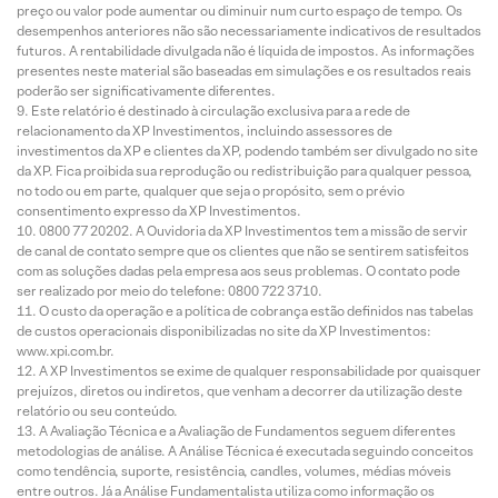
preço ou valor pode aumentar ou diminuir num curto espaço de tempo. Os
desempenhos anteriores não são necessariamente indicativos de resultados
futuros. A rentabilidade divulgada não é líquida de impostos. As informações
presentes neste material são baseadas em simulações e os resultados reais
poderão ser significativamente diferentes.
Este relatório é destinado à circulação exclusiva para a rede de
relacionamento da XP Investimentos, incluindo assessores de
investimentos da XP e clientes da XP, podendo também ser divulgado no site
da XP. Fica proibida sua reprodução ou redistribuição para qualquer pessoa,
no todo ou em parte, qualquer que seja o propósito, sem o prévio
consentimento expresso da XP Investimentos.
0800 77 20202. A Ouvidoria da XP Investimentos tem a missão de servir
de canal de contato sempre que os clientes que não se sentirem satisfeitos
com as soluções dadas pela empresa aos seus problemas. O contato pode
ser realizado por meio do telefone: 0800 722 3710.
O custo da operação e a política de cobrança estão definidos nas tabelas
de custos operacionais disponibilizadas no site da XP Investimentos:
www.xpi.com.br.
A XP Investimentos se exime de qualquer responsabilidade por quaisquer
prejuízos, diretos ou indiretos, que venham a decorrer da utilização deste
relatório ou seu conteúdo.
A Avaliação Técnica e a Avaliação de Fundamentos seguem diferentes
metodologias de análise. A Análise Técnica é executada seguindo conceitos
como tendência, suporte, resistência, candles, volumes, médias móveis
entre outros. Já a Análise Fundamentalista utiliza como informação os