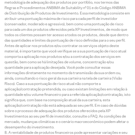
metodologia de adequação dos produtos por portfólio, nos termos das
Regras e Procedimentos ANBIMA de Suitability nº 01 e do Código ANBIMA
de Distribuição de Produtos de Investimento. Essa metodologia consiste em
atribuir uma pontuação máxima de risco para cada perfil de investidor
(conservador, moderado e agressivo), bem como uma pontuação de risco
para cada um dos produtos oferecidos pela XP Investimentos, de modo que
todos os clientes possam ter acesso a todos os produtos, desde que dentro
das quantidades e limites da pontuação de risco definidas para o seu perfil.
Antes de aplicar nos produtos e/ou contratar os serviços objeto deste
material, é importante que você verifique se a sua pontuação de risco atual
comporta a aplicação nos produtos e/ou a contratação dos serviços em
questão, bem como se há limitações de volume, concentração e/ou
quantidade para a aplicação desejada. Você pode consultar essas
informações diretamente no momento da transmissão da sua ordem ou,
ainda, consultando o risco geral da sua carteira na tela de carteira (Visão
Risco). Caso a sua pontuação de risco atual não comporte a
aplicação/contratação pretendida, ou caso existam limitações em relação à
quantidade e/ou volume financeiro para a referida aplicação/contratação, isto
significa que, com base na composição atual da sua carteira, esta
aplicação/contratação não está adequada ao seu perfil. Em caso de dúvidas
sobre o processo de adequação dos produtos oferecidos pela XP
Investimentos ao seu perfil de investidor, consulte o FAQ. As condições de
mercado, mudanças climáticas e o cenário macroeconômico podem afetar o
desempenho do investimento.
A rentabilidade de produtos financeiros pode apresentar variações e seu