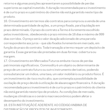
retorno e algumas posições apresentarem a possibilidade de perdas
superiores ao capital investido. A duração recomendada para o investimento
é de curto prazo e o patrimônio do cliente não está garantido neste tipo de
produto.
O investimento em termos são contratos para compra ou a venda de uma
determinada quantidade de ações, a um preço fixado, para liquidação em
prazo determinado. O prazo do contrato a Termo é livremente escolhido
pelos investidores, obedecendo o prazo mínimo de 16 dias e máximo de 999
dias corridos. O preço será o valor da ação adicionado de uma parcela
correspondente aos juros – que são fixados livremente em mercado, em
função do prazo do contrato. Toda transação a termo requer um depósito de
garantia. Essas garantias são prestadas em duas formas: cobertura ou
margem.
O investimento em Mercados Futuros embute riscos de perdas
patrimoniais significativos. Commodity é um objeto ou determinante de
preço de um contrato futuro ou outro instrumento derivativo, podendo
consubstanciar um índice, uma taxa, um valor mobiliário ou produto físico. É
um investimento de risco muito alto, que contempla a possibilidade de
oscilação de preço devido à utilização de alavancagem financeira. A duração
recomendada para o investimento é de curto prazo e o patrimônio do cliente
não está garantido neste tipo de produto. As condições de mercado,
mudanças climáticas e o cenário macroeconômico podem afetar o
desempenho do investimento.
ESTA INSTITUIÇÃO É ADERENTE AO CÓDIGO ANBIMA DE
DISTRIBUIÇÃO DE PRODUTOS DE INVESTIMENTO.