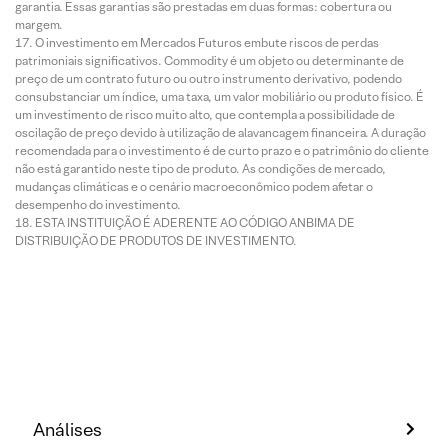
garantia. Essas garantias são prestadas em duas formas: cobertura ou
margem.
O investimento em Mercados Futuros embute riscos de perdas
patrimoniais significativos. Commodity é um objeto ou determinante de
preço de um contrato futuro ou outro instrumento derivativo, podendo
consubstanciar um índice, uma taxa, um valor mobiliário ou produto físico. É
um investimento de risco muito alto, que contempla a possibilidade de
oscilação de preço devido à utilização de alavancagem financeira. A duração
recomendada para o investimento é de curto prazo e o patrimônio do cliente
não está garantido neste tipo de produto. As condições de mercado,
mudanças climáticas e o cenário macroeconômico podem afetar o
desempenho do investimento.
ESTA INSTITUIÇÃO É ADERENTE AO CÓDIGO ANBIMA DE
DISTRIBUIÇÃO DE PRODUTOS DE INVESTIMENTO.
Análises