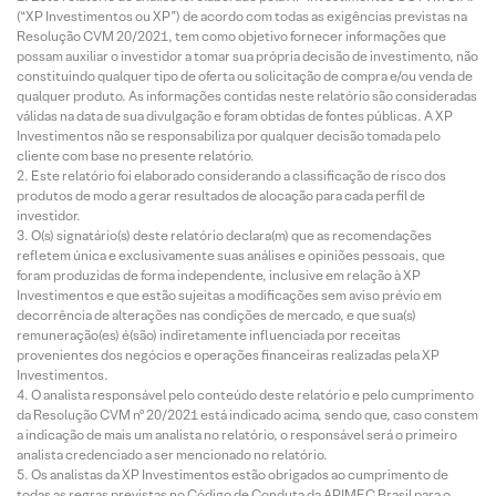
(“XP Investimentos ou XP”) de acordo com todas as exigências previstas na
Resolução CVM 20/2021, tem como objetivo fornecer informações que
possam auxiliar o investidor a tomar sua própria decisão de investimento, não
constituindo qualquer tipo de oferta ou solicitação de compra e/ou venda de
qualquer produto. As informações contidas neste relatório são consideradas
válidas na data de sua divulgação e foram obtidas de fontes públicas. A XP
Investimentos não se responsabiliza por qualquer decisão tomada pelo
cliente com base no presente relatório.
Este relatório foi elaborado considerando a classificação de risco dos
produtos de modo a gerar resultados de alocação para cada perfil de
investidor.
O(s) signatário(s) deste relatório declara(m) que as recomendações
refletem única e exclusivamente suas análises e opiniões pessoais, que
foram produzidas de forma independente, inclusive em relação à XP
Investimentos e que estão sujeitas a modificações sem aviso prévio em
decorrência de alterações nas condições de mercado, e que sua(s)
remuneração(es) é(são) indiretamente influenciada por receitas
provenientes dos negócios e operações financeiras realizadas pela XP
Investimentos.
O analista responsável pelo conteúdo deste relatório e pelo cumprimento
da Resolução CVM nº 20/2021 está indicado acima, sendo que, caso constem
a indicação de mais um analista no relatório, o responsável será o primeiro
analista credenciado a ser mencionado no relatório.
Os analistas da XP Investimentos estão obrigados ao cumprimento de
todas as regras previstas no Código de Conduta da APIMEC Brasil para o