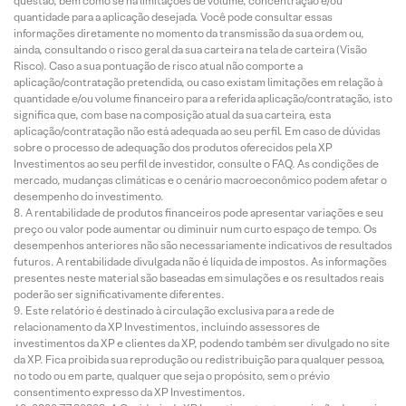
questão, bem como se há limitações de volume, concentração e/ou
quantidade para a aplicação desejada. Você pode consultar essas
informações diretamente no momento da transmissão da sua ordem ou,
ainda, consultando o risco geral da sua carteira na tela de carteira (Visão
Risco). Caso a sua pontuação de risco atual não comporte a
aplicação/contratação pretendida, ou caso existam limitações em relação à
quantidade e/ou volume financeiro para a referida aplicação/contratação, isto
significa que, com base na composição atual da sua carteira, esta
aplicação/contratação não está adequada ao seu perfil. Em caso de dúvidas
sobre o processo de adequação dos produtos oferecidos pela XP
Investimentos ao seu perfil de investidor, consulte o FAQ. As condições de
mercado, mudanças climáticas e o cenário macroeconômico podem afetar o
desempenho do investimento.
A rentabilidade de produtos financeiros pode apresentar variações e seu
preço ou valor pode aumentar ou diminuir num curto espaço de tempo. Os
desempenhos anteriores não são necessariamente indicativos de resultados
futuros. A rentabilidade divulgada não é líquida de impostos. As informações
presentes neste material são baseadas em simulações e os resultados reais
poderão ser significativamente diferentes.
Este relatório é destinado à circulação exclusiva para a rede de
relacionamento da XP Investimentos, incluindo assessores de
investimentos da XP e clientes da XP, podendo também ser divulgado no site
da XP. Fica proibida sua reprodução ou redistribuição para qualquer pessoa,
no todo ou em parte, qualquer que seja o propósito, sem o prévio
consentimento expresso da XP Investimentos.