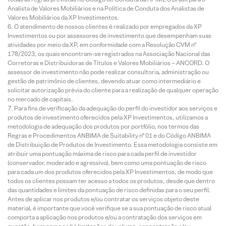
Analista de Valores Mobiliários e na Política de Conduta dos Analistas de
Valores Mobiliários da XP Investimentos.
O atendimento de nossos clientes é realizado por empregados da XP
Investimentos ou por assessores de investimento que desempenham suas
atividades por meio da XP, em conformidade com a Resolução CVM nº
178/2023, os quais encontram-se registrados na Associação Nacional das
Corretoras e Distribuidoras de Títulos e Valores Mobiliários – ANCORD. O
assessor de investimento não pode realizar consultoria, administração ou
gestão de patrimônio de clientes, devendo atuar como intermediário e
solicitar autorização prévia do cliente para a realização de qualquer operação
no mercado de capitais.
Para fins de verificação da adequação do perfil do investidor aos serviços e
produtos de investimento oferecidos pela XP Investimentos, utilizamos a
metodologia de adequação dos produtos por portfólio, nos termos das
Regras e Procedimentos ANBIMA de Suitability nº 01 e do Código ANBIMA
de Distribuição de Produtos de Investimento. Essa metodologia consiste em
atribuir uma pontuação máxima de risco para cada perfil de investidor
(conservador, moderado e agressivo), bem como uma pontuação de risco
para cada um dos produtos oferecidos pela XP Investimentos, de modo que
todos os clientes possam ter acesso a todos os produtos, desde que dentro
das quantidades e limites da pontuação de risco definidas para o seu perfil.
Antes de aplicar nos produtos e/ou contratar os serviços objeto deste
material, é importante que você verifique se a sua pontuação de risco atual
comporta a aplicação nos produtos e/ou a contratação dos serviços em