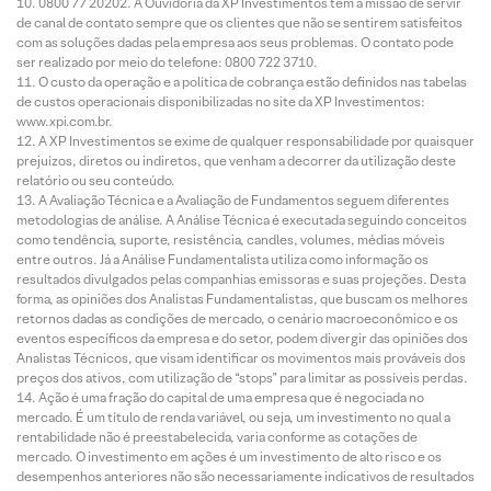
0800 77 20202. A Ouvidoria da XP Investimentos tem a missão de servir
de canal de contato sempre que os clientes que não se sentirem satisfeitos
com as soluções dadas pela empresa aos seus problemas. O contato pode
ser realizado por meio do telefone: 0800 722 3710.
O custo da operação e a política de cobrança estão definidos nas tabelas
de custos operacionais disponibilizadas no site da XP Investimentos:
www.xpi.com.br.
A XP Investimentos se exime de qualquer responsabilidade por quaisquer
prejuízos, diretos ou indiretos, que venham a decorrer da utilização deste
relatório ou seu conteúdo.
A Avaliação Técnica e a Avaliação de Fundamentos seguem diferentes
metodologias de análise. A Análise Técnica é executada seguindo conceitos
como tendência, suporte, resistência, candles, volumes, médias móveis
entre outros. Já a Análise Fundamentalista utiliza como informação os
resultados divulgados pelas companhias emissoras e suas projeções. Desta
forma, as opiniões dos Analistas Fundamentalistas, que buscam os melhores
retornos dadas as condições de mercado, o cenário macroeconômico e os
eventos específicos da empresa e do setor, podem divergir das opiniões dos
Analistas Técnicos, que visam identificar os movimentos mais prováveis dos
preços dos ativos, com utilização de “stops” para limitar as possíveis perdas.
Ação é uma fração do capital de uma empresa que é negociada no
mercado. É um título de renda variável, ou seja, um investimento no qual a
rentabilidade não é preestabelecida, varia conforme as cotações de
mercado. O investimento em ações é um investimento de alto risco e os
desempenhos anteriores não são necessariamente indicativos de resultados