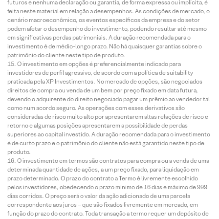
futuros e nenhuma declaração ou garantia, de forma expressa ou implícita, é
feita neste material em relação a desempenhos. As condições de mercado, o
cenário macroeconômico, os eventos específicos da empresa e do setor
podem afetar o desempenho do investimento, podendo resultar até mesmo
em significativas perdas patrimoniais. A duração recomendada para o
investimento é de médio-longo prazo. Não há quaisquer garantias sobre o
patrimônio do cliente neste tipo de produto.
O investimento em opções é preferencialmente indicado para
investidores de perfil agressivo, de acordo com a política de suitability
praticada pela XP Investimentos. No mercado de opções, são negociados
direitos de compra ou venda de um bem por preço fixado em data futura,
devendo o adquirente do direito negociado pagar um prêmio ao vendedor tal
como num acordo seguro. As operações com esses derivativos são
consideradas de risco muito alto por apresentarem altas relações de risco e
retorno e algumas posições apresentarem a possibilidade de perdas
superiores ao capital investido. A duração recomendada para o investimento
é de curto prazo e o patrimônio do cliente não está garantido neste tipo de
produto.
O investimento em termos são contratos para compra ou a venda de uma
determinada quantidade de ações, a um preço fixado, para liquidação em
prazo determinado. O prazo do contrato a Termo é livremente escolhido
pelos investidores, obedecendo o prazo mínimo de 16 dias e máximo de 999
dias corridos. O preço será o valor da ação adicionado de uma parcela
correspondente aos juros – que são fixados livremente em mercado, em
função do prazo do contrato. Toda transação a termo requer um depósito de