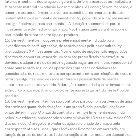
futuros e nenhuma declaração ou garantia, de forma expressa ou implícita, é
feita neste material em relação a desempenhos. As condições de mercado, o
cenário macroeconômico, os eventos específicos da empresa e do setor
podem afetar o desempenho do investimento, podendo resultar até mesmo
em significativas perdas patrimoniais. A duração recomendada para o
investimento é de médio-longo prazo. Não há quaisquer garantias sobre o
patrimônio do cliente neste tipo de produto.
O investimento em opções é preferencialmente indicado para
investidores de perfil agressivo, de acordo com a política de suitability
praticada pela XP Investimentos. No mercado de opções, são negociados
direitos de compra ou venda de um bem por preço fixado em data futura,
devendo o adquirente do direito negociado pagar um prêmio ao vendedor tal
como num acordo seguro. As operações com esses derivativos são
consideradas de risco muito alto por apresentarem altas relações de risco e
retorno e algumas posições apresentarem a possibilidade de perdas
superiores ao capital investido. A duração recomendada para o investimento
é de curto prazo e o patrimônio do cliente não está garantido neste tipo de
produto.
O investimento em termos são contratos para compra ou a venda de uma
determinada quantidade de ações, a um preço fixado, para liquidação em
prazo determinado. O prazo do contrato a Termo é livremente escolhido
pelos investidores, obedecendo o prazo mínimo de 16 dias e máximo de 999
dias corridos. O preço será o valor da ação adicionado de uma parcela
correspondente aos juros – que são fixados livremente em mercado, em
função do prazo do contrato. Toda transação a termo requer um depósito de