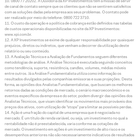
0800 77 20202. A Ouvidoria da XP Investimentos tem a missão de servir
de canal de contato sempre que os clientes que não se sentirem satisfeitos
com as soluções dadas pela empresa aos seus problemas. O contato pode
ser realizado por meio do telefone: 0800 722 3710.
O custo da operação e a política de cobrança estão definidos nas tabelas
de custos operacionais disponibilizadas no site da XP Investimentos:
www.xpi.com.br.
A XP Investimentos se exime de qualquer responsabilidade por quaisquer
prejuízos, diretos ou indiretos, que venham a decorrer da utilização deste
relatório ou seu conteúdo.
A Avaliação Técnica e a Avaliação de Fundamentos seguem diferentes
metodologias de análise. A Análise Técnica é executada seguindo conceitos
como tendência, suporte, resistência, candles, volumes, médias móveis
entre outros. Já a Análise Fundamentalista utiliza como informação os
resultados divulgados pelas companhias emissoras e suas projeções. Desta
forma, as opiniões dos Analistas Fundamentalistas, que buscam os melhores
retornos dadas as condições de mercado, o cenário macroeconômico e os
eventos específicos da empresa e do setor, podem divergir das opiniões dos
Analistas Técnicos, que visam identificar os movimentos mais prováveis dos
preços dos ativos, com utilização de “stops” para limitar as possíveis perdas.
Ação é uma fração do capital de uma empresa que é negociada no
mercado. É um título de renda variável, ou seja, um investimento no qual a
rentabilidade não é preestabelecida, varia conforme as cotações de
mercado. O investimento em ações é um investimento de alto risco e os
desempenhos anteriores não são necessariamente indicativos de resultados