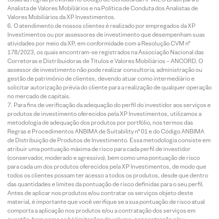
Analista de Valores Mobiliários e na Política de Conduta dos Analistas de
Valores Mobiliários da XP Investimentos.
O atendimento de nossos clientes é realizado por empregados da XP
Investimentos ou por assessores de investimento que desempenham suas
atividades por meio da XP, em conformidade com a Resolução CVM nº
178/2023, os quais encontram-se registrados na Associação Nacional das
Corretoras e Distribuidoras de Títulos e Valores Mobiliários – ANCORD. O
assessor de investimento não pode realizar consultoria, administração ou
gestão de patrimônio de clientes, devendo atuar como intermediário e
solicitar autorização prévia do cliente para a realização de qualquer operação
no mercado de capitais.
Para fins de verificação da adequação do perfil do investidor aos serviços e
produtos de investimento oferecidos pela XP Investimentos, utilizamos a
metodologia de adequação dos produtos por portfólio, nos termos das
Regras e Procedimentos ANBIMA de Suitability nº 01 e do Código ANBIMA
de Distribuição de Produtos de Investimento. Essa metodologia consiste em
atribuir uma pontuação máxima de risco para cada perfil de investidor
(conservador, moderado e agressivo), bem como uma pontuação de risco
para cada um dos produtos oferecidos pela XP Investimentos, de modo que
todos os clientes possam ter acesso a todos os produtos, desde que dentro
das quantidades e limites da pontuação de risco definidas para o seu perfil.
Antes de aplicar nos produtos e/ou contratar os serviços objeto deste
material, é importante que você verifique se a sua pontuação de risco atual
comporta a aplicação nos produtos e/ou a contratação dos serviços em