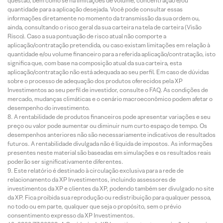
questão, bem como se há limitações de volume, concentração e/ou
quantidade para a aplicação desejada. Você pode consultar essas
informações diretamente no momento da transmissão da sua ordem ou,
ainda, consultando o risco geral da sua carteira na tela de carteira (Visão
Risco). Caso a sua pontuação de risco atual não comporte a
aplicação/contratação pretendida, ou caso existam limitações em relação à
quantidade e/ou volume financeiro para a referida aplicação/contratação, isto
significa que, com base na composição atual da sua carteira, esta
aplicação/contratação não está adequada ao seu perfil. Em caso de dúvidas
sobre o processo de adequação dos produtos oferecidos pela XP
Investimentos ao seu perfil de investidor, consulte o FAQ. As condições de
mercado, mudanças climáticas e o cenário macroeconômico podem afetar o
desempenho do investimento.
A rentabilidade de produtos financeiros pode apresentar variações e seu
preço ou valor pode aumentar ou diminuir num curto espaço de tempo. Os
desempenhos anteriores não são necessariamente indicativos de resultados
futuros. A rentabilidade divulgada não é líquida de impostos. As informações
presentes neste material são baseadas em simulações e os resultados reais
poderão ser significativamente diferentes.
Este relatório é destinado à circulação exclusiva para a rede de
relacionamento da XP Investimentos, incluindo assessores de
investimentos da XP e clientes da XP, podendo também ser divulgado no site
da XP. Fica proibida sua reprodução ou redistribuição para qualquer pessoa,
no todo ou em parte, qualquer que seja o propósito, sem o prévio
consentimento expresso da XP Investimentos.