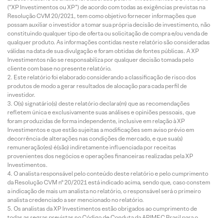
(“XP Investimentos ou XP”) de acordo com todas as exigências previstas na
Resolução CVM 20/2021, tem como objetivo fornecer informações que
possam auxiliar o investidor a tomar sua própria decisão de investimento, não
constituindo qualquer tipo de oferta ou solicitação de compra e/ou venda de
qualquer produto. As informações contidas neste relatório são consideradas
válidas na data de sua divulgação e foram obtidas de fontes públicas. A XP
Investimentos não se responsabiliza por qualquer decisão tomada pelo
cliente com base no presente relatório.
Este relatório foi elaborado considerando a classificação de risco dos
produtos de modo a gerar resultados de alocação para cada perfil de
investidor.
O(s) signatário(s) deste relatório declara(m) que as recomendações
refletem única e exclusivamente suas análises e opiniões pessoais, que
foram produzidas de forma independente, inclusive em relação à XP
Investimentos e que estão sujeitas a modificações sem aviso prévio em
decorrência de alterações nas condições de mercado, e que sua(s)
remuneração(es) é(são) indiretamente influenciada por receitas
provenientes dos negócios e operações financeiras realizadas pela XP
Investimentos.
O analista responsável pelo conteúdo deste relatório e pelo cumprimento
da Resolução CVM nº 20/2021 está indicado acima, sendo que, caso constem
a indicação de mais um analista no relatório, o responsável será o primeiro
analista credenciado a ser mencionado no relatório.
Os analistas da XP Investimentos estão obrigados ao cumprimento de
todas as regras previstas no Código de Conduta da APIMEC Brasil para o