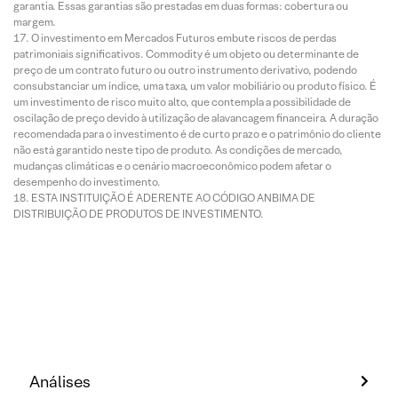
garantia. Essas garantias são prestadas em duas formas: cobertura ou
margem.
O investimento em Mercados Futuros embute riscos de perdas
patrimoniais significativos. Commodity é um objeto ou determinante de
preço de um contrato futuro ou outro instrumento derivativo, podendo
consubstanciar um índice, uma taxa, um valor mobiliário ou produto físico. É
um investimento de risco muito alto, que contempla a possibilidade de
oscilação de preço devido à utilização de alavancagem financeira. A duração
recomendada para o investimento é de curto prazo e o patrimônio do cliente
não está garantido neste tipo de produto. As condições de mercado,
mudanças climáticas e o cenário macroeconômico podem afetar o
desempenho do investimento.
ESTA INSTITUIÇÃO É ADERENTE AO CÓDIGO ANBIMA DE
DISTRIBUIÇÃO DE PRODUTOS DE INVESTIMENTO.
Análises