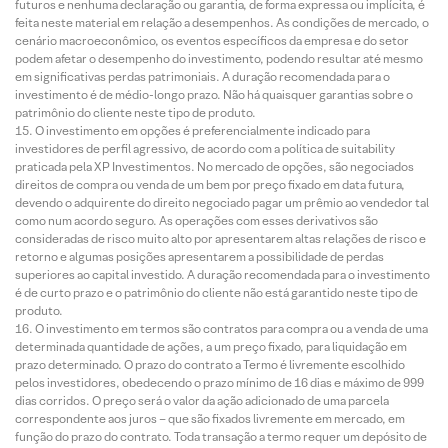
futuros e nenhuma declaração ou garantia, de forma expressa ou implícita, é
feita neste material em relação a desempenhos. As condições de mercado, o
cenário macroeconômico, os eventos específicos da empresa e do setor
podem afetar o desempenho do investimento, podendo resultar até mesmo
em significativas perdas patrimoniais. A duração recomendada para o
investimento é de médio-longo prazo. Não há quaisquer garantias sobre o
patrimônio do cliente neste tipo de produto.
O investimento em opções é preferencialmente indicado para
investidores de perfil agressivo, de acordo com a política de suitability
praticada pela XP Investimentos. No mercado de opções, são negociados
direitos de compra ou venda de um bem por preço fixado em data futura,
devendo o adquirente do direito negociado pagar um prêmio ao vendedor tal
como num acordo seguro. As operações com esses derivativos são
consideradas de risco muito alto por apresentarem altas relações de risco e
retorno e algumas posições apresentarem a possibilidade de perdas
superiores ao capital investido. A duração recomendada para o investimento
é de curto prazo e o patrimônio do cliente não está garantido neste tipo de
produto.
O investimento em termos são contratos para compra ou a venda de uma
determinada quantidade de ações, a um preço fixado, para liquidação em
prazo determinado. O prazo do contrato a Termo é livremente escolhido
pelos investidores, obedecendo o prazo mínimo de 16 dias e máximo de 999
dias corridos. O preço será o valor da ação adicionado de uma parcela
correspondente aos juros – que são fixados livremente em mercado, em
função do prazo do contrato. Toda transação a termo requer um depósito de