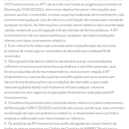
(“XP Investimentos ou XP”) de acordo com todas as exigências previstas na
Resolução CVM 20/2021, tem como objetivo fornecer informações que
possam auxiliar o investidor a tomar sua própria decisão de investimento, não
constituindo qualquer tipo de oferta ou solicitação de compra e/ou venda de
qualquer produto. As informações contidas neste relatório são consideradas
válidas na data de sua divulgação e foram obtidas de fontes públicas. A XP
Investimentos não se responsabiliza por qualquer decisão tomada pelo
cliente com base no presente relatório.
Este relatório foi elaborado considerando a classificação de risco dos
produtos de modo a gerar resultados de alocação para cada perfil de
investidor.
O(s) signatário(s) deste relatório declara(m) que as recomendações
refletem única e exclusivamente suas análises e opiniões pessoais, que
foram produzidas de forma independente, inclusive em relação à XP
Investimentos e que estão sujeitas a modificações sem aviso prévio em
decorrência de alterações nas condições de mercado, e que sua(s)
remuneração(es) é(são) indiretamente influenciada por receitas
provenientes dos negócios e operações financeiras realizadas pela XP
Investimentos.
O analista responsável pelo conteúdo deste relatório e pelo cumprimento
da Resolução CVM nº 20/2021 está indicado acima, sendo que, caso constem
a indicação de mais um analista no relatório, o responsável será o primeiro
analista credenciado a ser mencionado no relatório.
Os analistas da XP Investimentos estão obrigados ao cumprimento de
todas as regras previstas no Código de Conduta da APIMEC Brasil para o