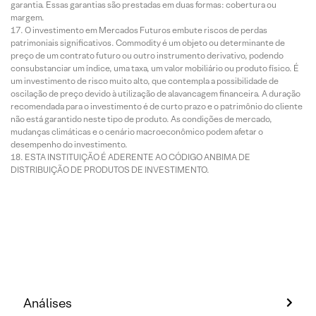
garantia. Essas garantias são prestadas em duas formas: cobertura ou
margem.
O investimento em Mercados Futuros embute riscos de perdas
patrimoniais significativos. Commodity é um objeto ou determinante de
preço de um contrato futuro ou outro instrumento derivativo, podendo
consubstanciar um índice, uma taxa, um valor mobiliário ou produto físico. É
um investimento de risco muito alto, que contempla a possibilidade de
oscilação de preço devido à utilização de alavancagem financeira. A duração
recomendada para o investimento é de curto prazo e o patrimônio do cliente
não está garantido neste tipo de produto. As condições de mercado,
mudanças climáticas e o cenário macroeconômico podem afetar o
desempenho do investimento.
ESTA INSTITUIÇÃO É ADERENTE AO CÓDIGO ANBIMA DE
DISTRIBUIÇÃO DE PRODUTOS DE INVESTIMENTO.
Análises