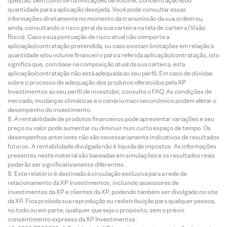
questão, bem como se há limitações de volume, concentração e/ou
quantidade para a aplicação desejada. Você pode consultar essas
informações diretamente no momento da transmissão da sua ordem ou,
ainda, consultando o risco geral da sua carteira na tela de carteira (Visão
Risco). Caso a sua pontuação de risco atual não comporte a
aplicação/contratação pretendida, ou caso existam limitações em relação à
quantidade e/ou volume financeiro para a referida aplicação/contratação, isto
significa que, com base na composição atual da sua carteira, esta
aplicação/contratação não está adequada ao seu perfil. Em caso de dúvidas
sobre o processo de adequação dos produtos oferecidos pela XP
Investimentos ao seu perfil de investidor, consulte o FAQ. As condições de
mercado, mudanças climáticas e o cenário macroeconômico podem afetar o
desempenho do investimento.
A rentabilidade de produtos financeiros pode apresentar variações e seu
preço ou valor pode aumentar ou diminuir num curto espaço de tempo. Os
desempenhos anteriores não são necessariamente indicativos de resultados
futuros. A rentabilidade divulgada não é líquida de impostos. As informações
presentes neste material são baseadas em simulações e os resultados reais
poderão ser significativamente diferentes.
Este relatório é destinado à circulação exclusiva para a rede de
relacionamento da XP Investimentos, incluindo assessores de
investimentos da XP e clientes da XP, podendo também ser divulgado no site
da XP. Fica proibida sua reprodução ou redistribuição para qualquer pessoa,
no todo ou em parte, qualquer que seja o propósito, sem o prévio
consentimento expresso da XP Investimentos.