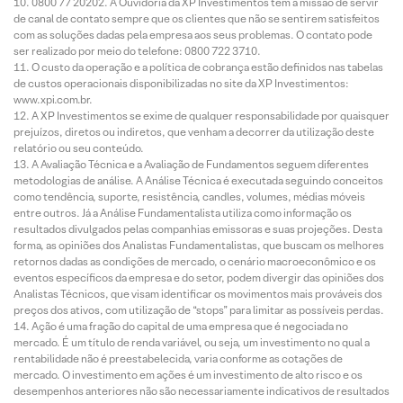
0800 77 20202. A Ouvidoria da XP Investimentos tem a missão de servir
de canal de contato sempre que os clientes que não se sentirem satisfeitos
com as soluções dadas pela empresa aos seus problemas. O contato pode
ser realizado por meio do telefone: 0800 722 3710.
O custo da operação e a política de cobrança estão definidos nas tabelas
de custos operacionais disponibilizadas no site da XP Investimentos:
www.xpi.com.br.
A XP Investimentos se exime de qualquer responsabilidade por quaisquer
prejuízos, diretos ou indiretos, que venham a decorrer da utilização deste
relatório ou seu conteúdo.
A Avaliação Técnica e a Avaliação de Fundamentos seguem diferentes
metodologias de análise. A Análise Técnica é executada seguindo conceitos
como tendência, suporte, resistência, candles, volumes, médias móveis
entre outros. Já a Análise Fundamentalista utiliza como informação os
resultados divulgados pelas companhias emissoras e suas projeções. Desta
forma, as opiniões dos Analistas Fundamentalistas, que buscam os melhores
retornos dadas as condições de mercado, o cenário macroeconômico e os
eventos específicos da empresa e do setor, podem divergir das opiniões dos
Analistas Técnicos, que visam identificar os movimentos mais prováveis dos
preços dos ativos, com utilização de “stops” para limitar as possíveis perdas.
Ação é uma fração do capital de uma empresa que é negociada no
mercado. É um título de renda variável, ou seja, um investimento no qual a
rentabilidade não é preestabelecida, varia conforme as cotações de
mercado. O investimento em ações é um investimento de alto risco e os
desempenhos anteriores não são necessariamente indicativos de resultados