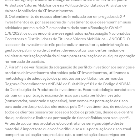
Analista de Valores Mobiliários e na Política de Conduta dos Analistas de
Valores Mobiliários da XP Investimentos.
O atendimento de nossos clientes é realizado por empregados da XP
Investimentos ou por assessores de investimento que desempenham suas
atividades por meio da XP, em conformidade com a Resolução CVM nº
178/2023, os quais encontram-se registrados na Associação Nacional das
Corretoras e Distribuidoras de Títulos e Valores Mobiliários – ANCORD. O
assessor de investimento não pode realizar consultoria, administração ou
gestão de patrimônio de clientes, devendo atuar como intermediário e
solicitar autorização prévia do cliente para a realização de qualquer operação
no mercado de capitais.
Para fins de verificação da adequação do perfil do investidor aos serviços e
produtos de investimento oferecidos pela XP Investimentos, utilizamos a
metodologia de adequação dos produtos por portfólio, nos termos das
Regras e Procedimentos ANBIMA de Suitability nº 01 e do Código ANBIMA
de Distribuição de Produtos de Investimento. Essa metodologia consiste em
atribuir uma pontuação máxima de risco para cada perfil de investidor
(conservador, moderado e agressivo), bem como uma pontuação de risco
para cada um dos produtos oferecidos pela XP Investimentos, de modo que
todos os clientes possam ter acesso a todos os produtos, desde que dentro
das quantidades e limites da pontuação de risco definidas para o seu perfil.
Antes de aplicar nos produtos e/ou contratar os serviços objeto deste
material, é importante que você verifique se a sua pontuação de risco atual
comporta a aplicação nos produtos e/ou a contratação dos serviços em