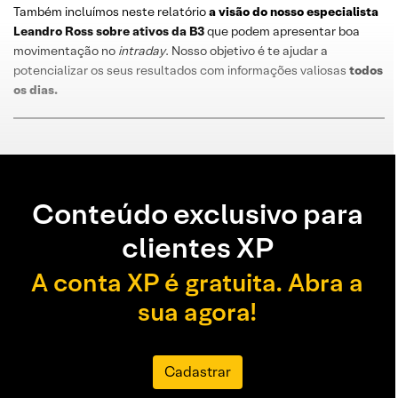
Também incluímos neste relatório
a visão do nosso especialista
Leandro
Ross
sobre
ativos da B3
que podem apresentar boa
movimentação no
intraday
. Nosso objetivo é te ajudar a
potencializar os seus resultados com informações valiosas
todos
os dias
.
Conteúdo exclusivo para
clientes XP
A conta XP é gratuita. Abra a
sua agora!
Cadastrar