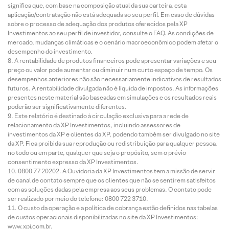
significa que, com base na composição atual da sua carteira, esta
aplicação/contratação não está adequada ao seu perfil. Em caso de dúvidas
sobre o processo de adequação dos produtos oferecidos pela XP
Investimentos ao seu perfil de investidor, consulte o FAQ. As condições de
mercado, mudanças climáticas e o cenário macroeconômico podem afetar o
desempenho do investimento.
A rentabilidade de produtos financeiros pode apresentar variações e seu
preço ou valor pode aumentar ou diminuir num curto espaço de tempo. Os
desempenhos anteriores não são necessariamente indicativos de resultados
futuros. A rentabilidade divulgada não é líquida de impostos. As informações
presentes neste material são baseadas em simulações e os resultados reais
poderão ser significativamente diferentes.
Este relatório é destinado à circulação exclusiva para a rede de
relacionamento da XP Investimentos, incluindo assessores de
investimentos da XP e clientes da XP, podendo também ser divulgado no site
da XP. Fica proibida sua reprodução ou redistribuição para qualquer pessoa,
no todo ou em parte, qualquer que seja o propósito, sem o prévio
consentimento expresso da XP Investimentos.
0800 77 20202. A Ouvidoria da XP Investimentos tem a missão de servir
de canal de contato sempre que os clientes que não se sentirem satisfeitos
com as soluções dadas pela empresa aos seus problemas. O contato pode
ser realizado por meio do telefone: 0800 722 3710.
O custo da operação e a política de cobrança estão definidos nas tabelas
de custos operacionais disponibilizadas no site da XP Investimentos:
www.xpi.com.br.