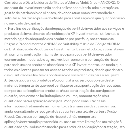
Corretoras e Distribuidoras de Títulos e Valores Mobiliários – ANCORD. O
assessor de investimento não pode realizar consultoria, administração ou
gestão de patrimônio de clientes, devendo atuar como intermediário e
solicitar autorização prévia do cliente para a realização de qualquer operação
no mercado de capitais.
Para fins de verificação da adequação do perfil do investidor aos serviços e
produtos de investimento oferecidos pela XP Investimentos, utilizamos a
metodologia de adequação dos produtos por portfólio, nos termos das
Regras e Procedimentos ANBIMA de Suitability nº 01 e do Código ANBIMA
de Distribuição de Produtos de Investimento. Essa metodologia consiste em
atribuir uma pontuação máxima de risco para cada perfil de investidor
(conservador, moderado e agressivo), bem como uma pontuação de risco
para cada um dos produtos oferecidos pela XP Investimentos, de modo que
todos os clientes possam ter acesso a todos os produtos, desde que dentro
das quantidades e limites da pontuação de risco definidas para o seu perfil.
Antes de aplicar nos produtos e/ou contratar os serviços objeto deste
material, é importante que você verifique se a sua pontuação de risco atual
comporta a aplicação nos produtos e/ou a contratação dos serviços em
questão, bem como se há limitações de volume, concentração e/ou
quantidade para a aplicação desejada. Você pode consultar essas
informações diretamente no momento da transmissão da sua ordem ou,
ainda, consultando o risco geral da sua carteira na tela de carteira (Visão
Risco). Caso a sua pontuação de risco atual não comporte a
aplicação/contratação pretendida, ou caso existam limitações em relação à
quantidade e/ou volume financeiro para a referida aplicação/contratação, isto