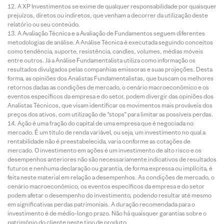
A XP Investimentos se exime de qualquer responsabilidade por quaisquer
prejuízos, diretos ou indiretos, que venham a decorrer da utilização deste
relatório ou seu conteúdo.
A Avaliação Técnica e a Avaliação de Fundamentos seguem diferentes
metodologias de análise. A Análise Técnica é executada seguindo conceitos
como tendência, suporte, resistência, candles, volumes, médias móveis
entre outros. Já a Análise Fundamentalista utiliza como informação os
resultados divulgados pelas companhias emissoras e suas projeções. Desta
forma, as opiniões dos Analistas Fundamentalistas, que buscam os melhores
retornos dadas as condições de mercado, o cenário macroeconômico e os
eventos específicos da empresa e do setor, podem divergir das opiniões dos
Analistas Técnicos, que visam identificar os movimentos mais prováveis dos
preços dos ativos, com utilização de “stops” para limitar as possíveis perdas.
Ação é uma fração do capital de uma empresa que é negociada no
mercado. É um título de renda variável, ou seja, um investimento no qual a
rentabilidade não é preestabelecida, varia conforme as cotações de
mercado. O investimento em ações é um investimento de alto risco e os
desempenhos anteriores não são necessariamente indicativos de resultados
futuros e nenhuma declaração ou garantia, de forma expressa ou implícita, é
feita neste material em relação a desempenhos. As condições de mercado, o
cenário macroeconômico, os eventos específicos da empresa e do setor
podem afetar o desempenho do investimento, podendo resultar até mesmo
em significativas perdas patrimoniais. A duração recomendada para o
investimento é de médio-longo prazo. Não há quaisquer garantias sobre o
patrimônio do cliente neste tipo de produto.