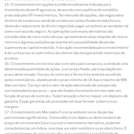
O investimento em opções é preferencialmente indicado para
investidores de perfil agressivo, de acordo com a política de suitability
praticada pela XP Investimentos. No mercado de opções, são negociados
direitos de compra ou venda de um bem por preço fixado em data futura,
devendo o adquirente do direito negociado pagar um prêmio ao vendedor tal
como num acordo seguro. As operações com esses derivativos são
consideradas de risco muito alto por apresentarem altas relações de risco e
retorno e algumas posições apresentarem a possibilidade de perdas
superiores ao capital investido. A duração recomendada para o investimento
é de curto prazo e o patrimônio do cliente não está garantido neste tipo de
produto.
O investimento em termos são contratos para compra ou a venda de uma
determinada quantidade de ações, a um preço fixado, para liquidação em
prazo determinado. O prazo do contrato a Termo é livremente escolhido
pelos investidores, obedecendo o prazo mínimo de 16 dias e máximo de 999
dias corridos. O preço será o valor da ação adicionado de uma parcela
correspondente aos juros – que são fixados livremente em mercado, em
função do prazo do contrato. Toda transação a termo requer um depósito de
garantia. Essas garantias são prestadas em duas formas: cobertura ou
margem.
O investimento em Mercados Futuros embute riscos de perdas
patrimoniais significativos. Commodity é um objeto ou determinante de
preço de um contrato futuro ou outro instrumento derivativo, podendo
consubstanciar um índice, uma taxa, um valor mobiliário ou produto físico. É
um investimento de risco muito alto, que contempla a possibilidade de