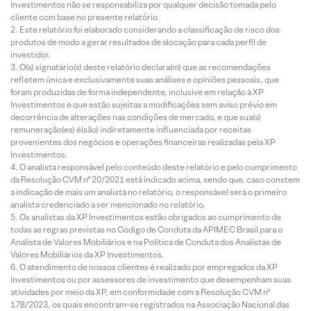
Investimentos não se responsabiliza por qualquer decisão tomada pelo
cliente com base no presente relatório.
Este relatório foi elaborado considerando a classificação de risco dos
produtos de modo a gerar resultados de alocação para cada perfil de
investidor.
O(s) signatário(s) deste relatório declara(m) que as recomendações
refletem única e exclusivamente suas análises e opiniões pessoais, que
foram produzidas de forma independente, inclusive em relação à XP
Investimentos e que estão sujeitas a modificações sem aviso prévio em
decorrência de alterações nas condições de mercado, e que sua(s)
remuneração(es) é(são) indiretamente influenciada por receitas
provenientes dos negócios e operações financeiras realizadas pela XP
Investimentos.
O analista responsável pelo conteúdo deste relatório e pelo cumprimento
da Resolução CVM nº 20/2021 está indicado acima, sendo que, caso constem
a indicação de mais um analista no relatório, o responsável será o primeiro
analista credenciado a ser mencionado no relatório.
Os analistas da XP Investimentos estão obrigados ao cumprimento de
todas as regras previstas no Código de Conduta da APIMEC Brasil para o
Analista de Valores Mobiliários e na Política de Conduta dos Analistas de
Valores Mobiliários da XP Investimentos.
O atendimento de nossos clientes é realizado por empregados da XP
Investimentos ou por assessores de investimento que desempenham suas
atividades por meio da XP, em conformidade com a Resolução CVM nº
178/2023, os quais encontram-se registrados na Associação Nacional das