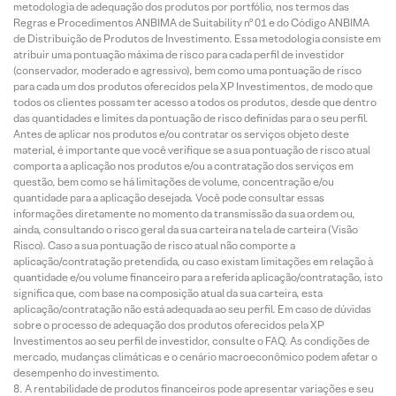
metodologia de adequação dos produtos por portfólio, nos termos das
Regras e Procedimentos ANBIMA de Suitability nº 01 e do Código ANBIMA
de Distribuição de Produtos de Investimento. Essa metodologia consiste em
atribuir uma pontuação máxima de risco para cada perfil de investidor
(conservador, moderado e agressivo), bem como uma pontuação de risco
para cada um dos produtos oferecidos pela XP Investimentos, de modo que
todos os clientes possam ter acesso a todos os produtos, desde que dentro
das quantidades e limites da pontuação de risco definidas para o seu perfil.
Antes de aplicar nos produtos e/ou contratar os serviços objeto deste
material, é importante que você verifique se a sua pontuação de risco atual
comporta a aplicação nos produtos e/ou a contratação dos serviços em
questão, bem como se há limitações de volume, concentração e/ou
quantidade para a aplicação desejada. Você pode consultar essas
informações diretamente no momento da transmissão da sua ordem ou,
ainda, consultando o risco geral da sua carteira na tela de carteira (Visão
Risco). Caso a sua pontuação de risco atual não comporte a
aplicação/contratação pretendida, ou caso existam limitações em relação à
quantidade e/ou volume financeiro para a referida aplicação/contratação, isto
significa que, com base na composição atual da sua carteira, esta
aplicação/contratação não está adequada ao seu perfil. Em caso de dúvidas
sobre o processo de adequação dos produtos oferecidos pela XP
Investimentos ao seu perfil de investidor, consulte o FAQ. As condições de
mercado, mudanças climáticas e o cenário macroeconômico podem afetar o
desempenho do investimento.
A rentabilidade de produtos financeiros pode apresentar variações e seu