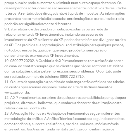
preço ou valor pode aumentar ou diminuir num curto espaço de tempo. Os
desempenhos anteriores não são necessariamente indicativos de resultados
futuros. A rentabilidade divulgada não é líquida de impostos. As informações
presentes neste material são baseadas em simulações e os resultados reais
poderão ser significativamente diferentes.
Este relatório é destinado à circulação exclusiva para a rede de
relacionamento da XP Investimentos, incluindo assessores de
investimentos da XP e clientes da XP, podendo também ser divulgado no site
da XP. Fica proibida sua reprodução ou redistribuição para qualquer pessoa,
no todo ou em parte, qualquer que seja o propósito, sem o prévio
consentimento expresso da XP Investimentos.
0800 77 20202. A Ouvidoria da XP Investimentos tem a missão de servir
de canal de contato sempre que os clientes que não se sentirem satisfeitos
com as soluções dadas pela empresa aos seus problemas. O contato pode
ser realizado por meio do telefone: 0800 722 3710.
O custo da operação e a política de cobrança estão definidos nas tabelas
de custos operacionais disponibilizadas no site da XP Investimentos:
www.xpi.com.br.
A XP Investimentos se exime de qualquer responsabilidade por quaisquer
prejuízos, diretos ou indiretos, que venham a decorrer da utilização deste
relatório ou seu conteúdo.
A Avaliação Técnica e a Avaliação de Fundamentos seguem diferentes
metodologias de análise. A Análise Técnica é executada seguindo conceitos
como tendência, suporte, resistência, candles, volumes, médias móveis
entre outros. Já a Análise Fundamentalista utiliza como informação os