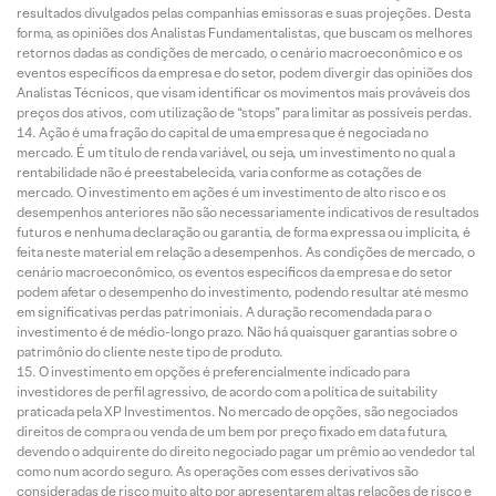
resultados divulgados pelas companhias emissoras e suas projeções. Desta
forma, as opiniões dos Analistas Fundamentalistas, que buscam os melhores
retornos dadas as condições de mercado, o cenário macroeconômico e os
eventos específicos da empresa e do setor, podem divergir das opiniões dos
Analistas Técnicos, que visam identificar os movimentos mais prováveis dos
preços dos ativos, com utilização de “stops” para limitar as possíveis perdas.
Ação é uma fração do capital de uma empresa que é negociada no
mercado. É um título de renda variável, ou seja, um investimento no qual a
rentabilidade não é preestabelecida, varia conforme as cotações de
mercado. O investimento em ações é um investimento de alto risco e os
desempenhos anteriores não são necessariamente indicativos de resultados
futuros e nenhuma declaração ou garantia, de forma expressa ou implícita, é
feita neste material em relação a desempenhos. As condições de mercado, o
cenário macroeconômico, os eventos específicos da empresa e do setor
podem afetar o desempenho do investimento, podendo resultar até mesmo
em significativas perdas patrimoniais. A duração recomendada para o
investimento é de médio-longo prazo. Não há quaisquer garantias sobre o
patrimônio do cliente neste tipo de produto.
O investimento em opções é preferencialmente indicado para
investidores de perfil agressivo, de acordo com a política de suitability
praticada pela XP Investimentos. No mercado de opções, são negociados
direitos de compra ou venda de um bem por preço fixado em data futura,
devendo o adquirente do direito negociado pagar um prêmio ao vendedor tal
como num acordo seguro. As operações com esses derivativos são
consideradas de risco muito alto por apresentarem altas relações de risco e