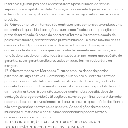
retorno e algumas posições apresentarem a possibilidade de perdas
superiores ao capital investido. A duração recomendada para o investimento
é de curto prazo e o patrimônio do cliente não está garantido neste tipo de
produto.
O investimento em termos são contratos para compra ou a venda de uma
determinada quantidade de ações, a um preço fixado, para liquidação em
prazo determinado. O prazo do contrato a Termo é livremente escolhido
pelos investidores, obedecendo o prazo mínimo de 16 dias e máximo de 999
dias corridos. O preço será o valor da ação adicionado de uma parcela
correspondente aos juros – que são fixados livremente em mercado, em
função do prazo do contrato. Toda transação a termo requer um depósito de
garantia. Essas garantias são prestadas em duas formas: cobertura ou
margem.
O investimento em Mercados Futuros embute riscos de perdas
patrimoniais significativos. Commodity é um objeto ou determinante de
preço de um contrato futuro ou outro instrumento derivativo, podendo
consubstanciar um índice, uma taxa, um valor mobiliário ou produto físico. É
um investimento de risco muito alto, que contempla a possibilidade de
oscilação de preço devido à utilização de alavancagem financeira. A duração
recomendada para o investimento é de curto prazo e o patrimônio do cliente
não está garantido neste tipo de produto. As condições de mercado,
mudanças climáticas e o cenário macroeconômico podem afetar o
desempenho do investimento.
ESTA INSTITUIÇÃO É ADERENTE AO CÓDIGO ANBIMA DE
DISTRIBUIÇÃO DE PRODUTOS DE INVESTIMENTO.