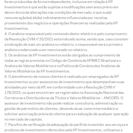
foram produzidas de forma independente, inclusive em relação à XP
Investimentos e que estão sujeitas a modificações sem aviso prévio em
decorrência de alterações nas condições de mercado, e que sua(s)
remuneração(es) é(são) indiretamente influenciada por receitas
provenientes dos negócios e operações financeiras realizadas pela XP
Investimentos.
O analista responsável pelo conteúdo deste relatório e pelo cumprimento
da Resolução CVM nº 20/2021 está indicado acima, sendo que, caso constem
a indicação de mais um analista no relatório, o responsável será o primeiro
analista credenciado a ser mencionado no relatório.
Os analistas da XP Investimentos estão obrigados ao cumprimento de
todas as regras previstas no Código de Conduta da APIMEC Brasil para o
Analista de Valores Mobiliários e na Política de Conduta dos Analistas de
Valores Mobiliários da XP Investimentos.
O atendimento de nossos clientes é realizado por empregados da XP
Investimentos ou por assessores de investimento que desempenham suas
atividades por meio da XP, em conformidade com a Resolução CVM nº
178/2023, os quais encontram-se registrados na Associação Nacional das
Corretoras e Distribuidoras de Títulos e Valores Mobiliários – ANCORD. O
assessor de investimento não pode realizar consultoria, administração ou
gestão de patrimônio de clientes, devendo atuar como intermediário e
solicitar autorização prévia do cliente para a realização de qualquer operação
no mercado de capitais.
Para fins de verificação da adequação do perfil do investidor aos serviços e
produtos de investimento oferecidos pela XP Investimentos, utilizamos a