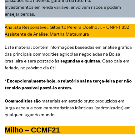
passados não havendo garantia de retorno.
Investimentos em renda variável envolvem riscos e podem
ensejar perdas.
Analista Responsável: Gilberto Pereira Coelho Jr. – CNPI-T 832
Assistente de Análise: Martha Matsumura
Este material contém informações baseadas em análise gráfica
das principais commodities agrícolas negociadas na Bolsa
brasileira e será postado às
segundas e quintas
. Caso caia em
feriado, no próximo dia útil.
*
Excepcionalmente hoje, o relatório sai na terça-feira por não
ter sido possível postá-lo ontem.
Commodities são
materiais em estado bruto produzidos em
larga escala e com características idênticas (padronizados) em
qualquer lugar do mundo.
Milho – CCMF21