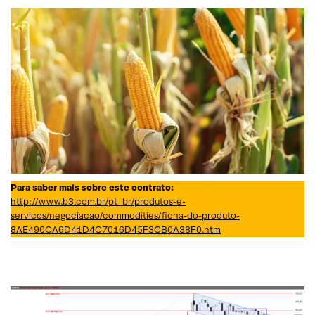
Para saber mais sobre este contrato:
http://www.b3.com.br/pt_br/produtos-e-
servicos/negociacao/commodities/ficha-do-produto-
8AE490CA6D41D4C7016D45F3CB0A38F0.htm