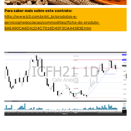
Para saber mais sobre este contrato:
http://www.b3.com.br/pt_br/produtos-e-
servicos/negociacao/commodities/ficha-do-produto-
8AE490CA6D41D4C7016D45F3CA44383E.htm