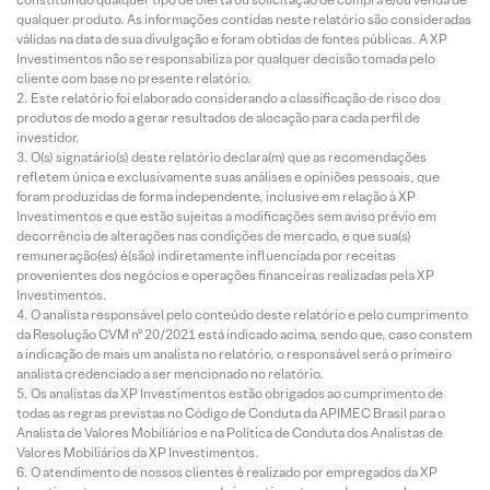
qualquer produto. As informações contidas neste relatório são consideradas
válidas na data de sua divulgação e foram obtidas de fontes públicas. A XP
Investimentos não se responsabiliza por qualquer decisão tomada pelo
cliente com base no presente relatório.
Este relatório foi elaborado considerando a classificação de risco dos
produtos de modo a gerar resultados de alocação para cada perfil de
investidor.
O(s) signatário(s) deste relatório declara(m) que as recomendações
refletem única e exclusivamente suas análises e opiniões pessoais, que
foram produzidas de forma independente, inclusive em relação à XP
Investimentos e que estão sujeitas a modificações sem aviso prévio em
decorrência de alterações nas condições de mercado, e que sua(s)
remuneração(es) é(são) indiretamente influenciada por receitas
provenientes dos negócios e operações financeiras realizadas pela XP
Investimentos.
O analista responsável pelo conteúdo deste relatório e pelo cumprimento
da Resolução CVM nº 20/2021 está indicado acima, sendo que, caso constem
a indicação de mais um analista no relatório, o responsável será o primeiro
analista credenciado a ser mencionado no relatório.
Os analistas da XP Investimentos estão obrigados ao cumprimento de
todas as regras previstas no Código de Conduta da APIMEC Brasil para o
Analista de Valores Mobiliários e na Política de Conduta dos Analistas de
Valores Mobiliários da XP Investimentos.
O atendimento de nossos clientes é realizado por empregados da XP