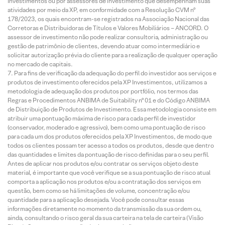
Investimentos ou por assessores de investimento que desempenham suas
atividades por meio da XP, em conformidade com a Resolução CVM nº
178/2023, os quais encontram-se registrados na Associação Nacional das
Corretoras e Distribuidoras de Títulos e Valores Mobiliários – ANCORD. O
assessor de investimento não pode realizar consultoria, administração ou
gestão de patrimônio de clientes, devendo atuar como intermediário e
solicitar autorização prévia do cliente para a realização de qualquer operação
no mercado de capitais.
Para fins de verificação da adequação do perfil do investidor aos serviços e
produtos de investimento oferecidos pela XP Investimentos, utilizamos a
metodologia de adequação dos produtos por portfólio, nos termos das
Regras e Procedimentos ANBIMA de Suitability nº 01 e do Código ANBIMA
de Distribuição de Produtos de Investimento. Essa metodologia consiste em
atribuir uma pontuação máxima de risco para cada perfil de investidor
(conservador, moderado e agressivo), bem como uma pontuação de risco
para cada um dos produtos oferecidos pela XP Investimentos, de modo que
todos os clientes possam ter acesso a todos os produtos, desde que dentro
das quantidades e limites da pontuação de risco definidas para o seu perfil.
Antes de aplicar nos produtos e/ou contratar os serviços objeto deste
material, é importante que você verifique se a sua pontuação de risco atual
comporta a aplicação nos produtos e/ou a contratação dos serviços em
questão, bem como se há limitações de volume, concentração e/ou
quantidade para a aplicação desejada. Você pode consultar essas
informações diretamente no momento da transmissão da sua ordem ou,
ainda, consultando o risco geral da sua carteira na tela de carteira (Visão