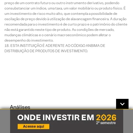
preço de um contrato futuro ou outro instrumento derivativo, podendo
consubstanciar um índice, uma taxa, um valor mobiliário ou produto físico. É
um investimento de risco muito alto, que contempla a possibilidade de
oscilação de preço devido à utilização de alavancagem financeira. A duração
recomendada para o investimento é de curto prazo e o patrimônio do cliente
não está garantido neste tipo de produto. As condições de mercado,
mudanças climáticas e o cenário macroeconômico podem afetar o
desempenho do investimento.
ESTA INSTITUIÇÃO É ADERENTE AO CÓDIGO ANBIMA DE
DISTRIBUIÇÃO DE PRODUTOS DE INVESTIMENTO.
Análises
Recomendações