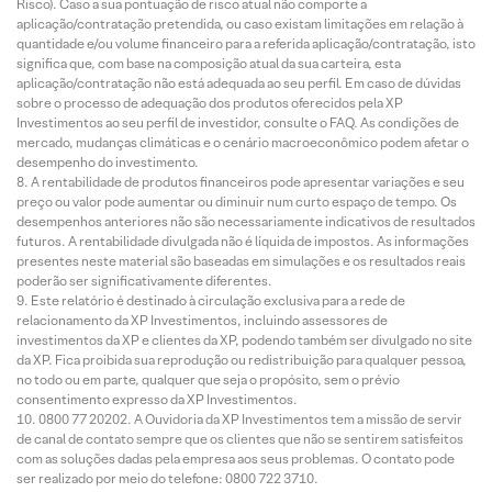
Risco). Caso a sua pontuação de risco atual não comporte a
aplicação/contratação pretendida, ou caso existam limitações em relação à
quantidade e/ou volume financeiro para a referida aplicação/contratação, isto
significa que, com base na composição atual da sua carteira, esta
aplicação/contratação não está adequada ao seu perfil. Em caso de dúvidas
sobre o processo de adequação dos produtos oferecidos pela XP
Investimentos ao seu perfil de investidor, consulte o FAQ. As condições de
mercado, mudanças climáticas e o cenário macroeconômico podem afetar o
desempenho do investimento.
A rentabilidade de produtos financeiros pode apresentar variações e seu
preço ou valor pode aumentar ou diminuir num curto espaço de tempo. Os
desempenhos anteriores não são necessariamente indicativos de resultados
futuros. A rentabilidade divulgada não é líquida de impostos. As informações
presentes neste material são baseadas em simulações e os resultados reais
poderão ser significativamente diferentes.
Este relatório é destinado à circulação exclusiva para a rede de
relacionamento da XP Investimentos, incluindo assessores de
investimentos da XP e clientes da XP, podendo também ser divulgado no site
da XP. Fica proibida sua reprodução ou redistribuição para qualquer pessoa,
no todo ou em parte, qualquer que seja o propósito, sem o prévio
consentimento expresso da XP Investimentos.
0800 77 20202. A Ouvidoria da XP Investimentos tem a missão de servir
de canal de contato sempre que os clientes que não se sentirem satisfeitos
com as soluções dadas pela empresa aos seus problemas. O contato pode
ser realizado por meio do telefone: 0800 722 3710.