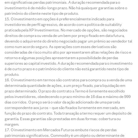
em significativas perdas patrimoniais. A duração recomendada para o
investimento é de médio-longo prazo. Não há quaisquer garantias sobre o
patrimônio do cliente neste tipo de produto.
O investimento em opções é preferencialmente indicado para
investidores de perfil agressivo, de acordo com a política de suitability
praticada pela XP Investimentos. No mercado de opções, são negociados
direitos de compra ou venda de um bem por preço fixado em data futura,
devendo o adquirente do direito negociado pagar um prêmio ao vendedor tal
como num acordo seguro. As operações com esses derivativos são
consideradas de risco muito alto por apresentarem altas relações de risco e
retorno e algumas posições apresentarem a possibilidade de perdas
superiores ao capital investido. A duração recomendada para o investimento
é de curto prazo e o patrimônio do cliente não está garantido neste tipo de
produto.
O investimento em termos são contratos para compra ou a venda de uma
determinada quantidade de ações, a um preço fixado, para liquidação em
prazo determinado. O prazo do contrato a Termo é livremente escolhido
pelos investidores, obedecendo o prazo mínimo de 16 dias e máximo de 999
dias corridos. O preço será o valor da ação adicionado de uma parcela
correspondente aos juros – que são fixados livremente em mercado, em
função do prazo do contrato. Toda transação a termo requer um depósito de
garantia. Essas garantias são prestadas em duas formas: cobertura ou
margem.
O investimento em Mercados Futuros embute riscos de perdas
patrimoniais significativos. Commodity é um objeto ou determinante de