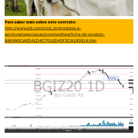
Para saber mais sobre este contrato:
http://www.b3.com.br/pt_br/produtos-e-
servicos/negociacao/commodities/ficha-do-produto-
8AE490CA6D41D4C7016D45F3CA183814.htm