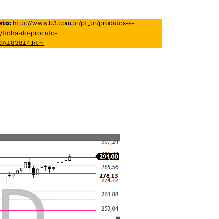
ato:
http://www.b3.com.br/pt_br/produtos-e-
/ficha-do-produto-
A183814.htm