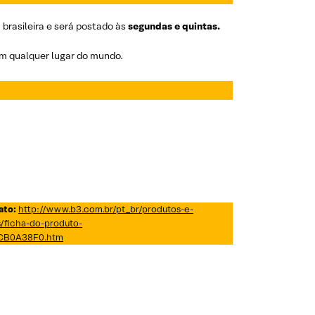
brasileira e será postado às
segundas e quintas.
em qualquer lugar do mundo.
ato:
http://www.b3.com.br/pt_br/produtos-e-
/ficha-do-produto-
B0A38F0.htm