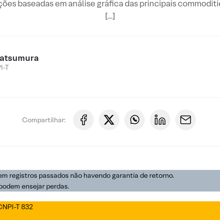
es baseadas em análise gráfica das principais commodities
[…]
atsumura
I-T
Compartilhar:
em registros passados não havendo garantia de retorno.
 podem ensejar perdas.
 CNPI-T 832