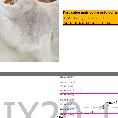
Para saber mais sobre este contr
servicos/negociacao/commodities
8AE490CA6D41D4C7016D45F3C