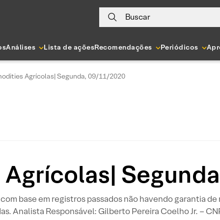
Buscar
os
Análises
Lista de ações
Recomendações
Periódicos
Apr
dities Agrícolas| Segunda, 09/11/2020
Agrícolas| Segund
s com base em registros passados não havendo garantia de
s. Analista Responsável: Gilberto Pereira Coelho Jr. – CN