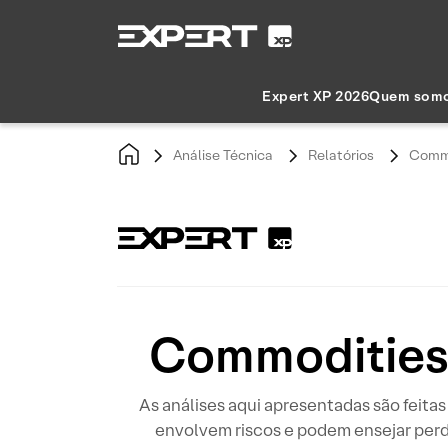
Expert XP 2026
Quem som
Análise Técnica
Relatórios
Commo
Commodities 
As análises aqui apresentadas são feita
envolvem riscos e podem ensejar perda