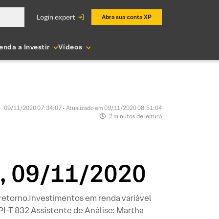
login expert
Abra sua conta XP
enda a Investir
Vídeos
09/11/2020 07:34:07 • Atualizado em 09/11/2020 08:51:04
2 minutos de leitura
a, 09/11/2020
 retorno.Investimentos em renda variável
PI-T 832 Assistente de Análise: Martha