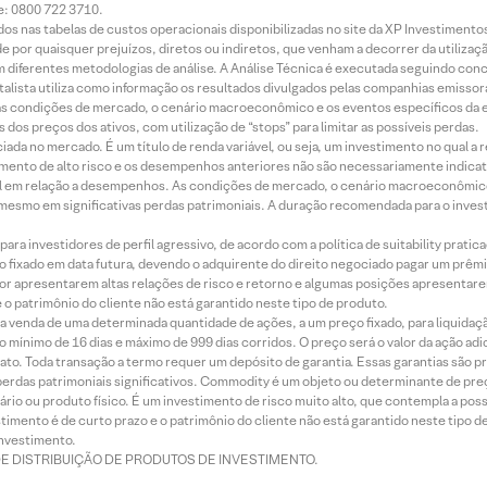
e: 0800 722 3710.
dos nas tabelas de custos operacionais disponibilizadas no site da XP Investimento
 por quaisquer prejuízos, diretos ou indiretos, que venham a decorrer da utilizaç
 diferentes metodologias de análise. A Análise Técnica é executada seguindo conc
alista utiliza como informação os resultados divulgados pelas companhias emissora
 condições de mercado, o cenário macroeconômico e os eventos específicos da em
dos preços dos ativos, com utilização de “stops” para limitar as possíveis perdas.
ada no mercado. É um título de renda variável, ou seja, um investimento no qual a r
mento de alto risco e os desempenhos anteriores não são necessariamente indicat
terial em relação a desempenhos. As condições de mercado, o cenário macroeconômi
mesmo em significativas perdas patrimoniais. A duração recomendada para o inves
ra investidores de perfil agressivo, de acordo com a política de suitability prat
 fixado em data futura, devendo o adquirente do direito negociado pagar um prê
or apresentarem altas relações de risco e retorno e algumas posições apresentarem 
o patrimônio do cliente não está garantido neste tipo de produto.
 venda de uma determinada quantidade de ações, a um preço fixado, para liquidaç
 mínimo de 16 dias e máximo de 999 dias corridos. O preço será o valor da ação ad
ato. Toda transação a termo requer um depósito de garantia. Essas garantias são 
rdas patrimoniais significativos. Commodity é um objeto ou determinante de preç
rio ou produto físico. É um investimento de risco muito alto, que contempla a possi
imento é de curto prazo e o patrimônio do cliente não está garantido neste tipo 
nvestimento.
DE DISTRIBUIÇÃO DE PRODUTOS DE INVESTIMENTO.