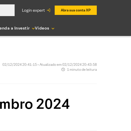
login expert
Abra sua conta XP
enda a Investir
Vídeos
02/12/2024 20:41:15 • Atualizado em 02/12/2024 20:43:58
1 minuto de leitura
zembro 2024