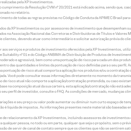
realizadas pela XP Investimentos.
lo cumprimento da Resolução CVM nº 20/2021 está indicado acima, sendo que, caso 
onado no relatório.
imento de todas as regras previstas no Código de Conduta da APIMEC Brasil para o 
ados da XP Investimentos ou por assessores de investimento que desempenham sua
os na Associação Nacional das Corretoras e Distribuidoras de Títulos e Valores 
de clientes, devendo atuar como intermediário e solicitar autorização prévia do cl
idor aos serviços e produtos de investimento oferecidos pela XP Investimentos, uti
 Suitability nº 01 e do Código ANBIMA de Distribuição de Produtos de Investimen
r, moderado e agressivo), bem como uma pontuação de risco para cada um dos produ
ntro das quantidades e limites da pontuação de risco definidas para o seu perfil. A
 sua pontuação de risco atual comporta a aplicação nos produtos e/ou a contratação
jada. Você pode consultar essas informações diretamente no momento da transmissã
ação de risco atual não comporte a aplicação/contratação pretendida, ou caso exista
m base na composição atual da sua carteira, esta aplicação/contratação não está ad
 seu perfil de investidor, consulte o FAQ. As condições de mercado, mudanças cl
 variações e seu preço ou valor pode aumentar ou diminuir num curto espaço de t
 não é líquida de impostos. As informações presentes neste material são baseadas e
rede de relacionamento da XP Investimentos, incluindo assessores de investimentos
ara qualquer pessoa, no todo ou em parte, qualquer que seja o propósito, sem o pr
ssão de servir de canal de contato sempre que os clientes que não se sentirem sat