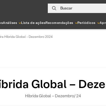
Buscar
os
Análises
Lista de ações
Recomendações
Periódicos
Apr
ira Híbrida Global - Dezembro 2024
íbrida Global – De
Híbrida Global – Dezembro/ 24