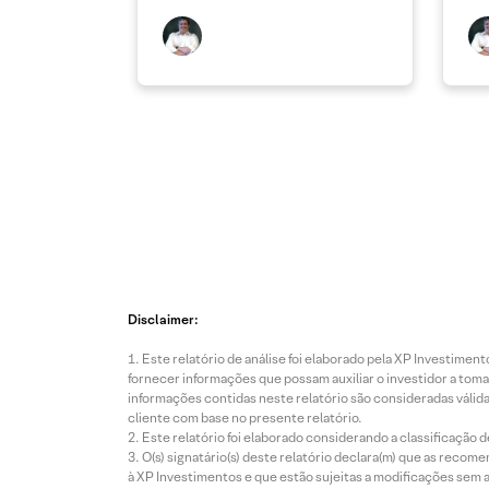
Disclaimer:
Este relatório de análise foi elaborado pela XP Investim
fornecer informações que possam auxiliar o investidor a toma
informações contidas neste relatório são consideradas válida
cliente com base no presente relatório.
Este relatório foi elaborado considerando a classificação d
O(s) signatário(s) deste relatório declara(m) que as reco
à XP Investimentos e que estão sujeitas a modificações sem 