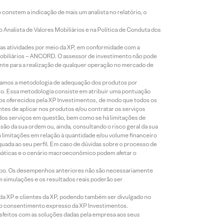
constem a indicação de mais um analista no relatório, o
Analista de Valores Mobiliários e na Política de Conduta dos
s atividades por meio da XP, em conformidade com a
Mobiliários – ANCORD. O assessor de investimento não pode
iente para a realização de qualquer operação no mercado de
lizamos a metodologia de adequação dos produtos por
to. Essa metodologia consiste em atribuir uma pontuação
tos oferecidos pela XP Investimentos, de modo que todos os
ntes de aplicar nos produtos e/ou contratar os serviços
 dos serviços em questão, bem como se há limitações de
o da sua ordem ou, ainda, consultando o risco geral da sua
m limitações em relação à quantidade e/ou volume financeiro
equada ao seu perfil. Em caso de dúvidas sobre o processo de
imáticas e o cenário macroeconômico podem afetar o
empo. Os desempenhos anteriores não são necessariamente
m simulações e os resultados reais poderão ser
 da XP e clientes da XP, podendo também ser divulgado no
évio consentimento expresso da XP Investimentos.
isfeitos com as soluções dadas pela empresa aos seus