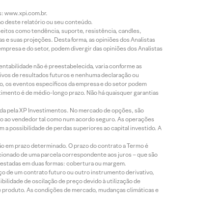
s: www.xpi.com.br.
ão deste relatório ou seu conteúdo.
eitos como tendência, suporte, resistência, candles,
s e suas projeções. Desta forma, as opiniões dos Analistas
presa e do setor, podem divergir das opiniões dos Analistas
entabilidade não é preestabelecida, varia conforme as
ivos de resultados futuros e nenhuma declaração ou
co, os eventos específicos da empresa e do setor podem
timento é de médio-longo prazo. Não há quaisquer garantias
icada pela XP Investimentos. No mercado de opções, são
mio ao vendedor tal como num acordo seguro. As operações
a possibilidade de perdas superiores ao capital investido. A
ão em prazo determinado. O prazo do contrato a Termo é
icionado de uma parcela correspondente aos juros – que são
prestadas em duas formas: cobertura ou margem.
o de um contrato futuro ou outro instrumento derivativo,
bilidade de oscilação de preço devido à utilização de
de produto. As condições de mercado, mudanças climáticas e