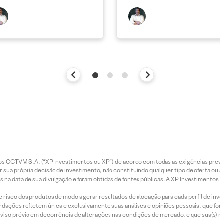
entos CCTVM S.A. (“XP Investimentos ou XP”) de acordo com todas as exigências p
r sua própria decisão de investimento, não constituindo qualquer tipo de oferta ou
s na data de sua divulgação e foram obtidas de fontes públicas. A XP Investimentos
e risco dos produtos de modo a gerar resultados de alocação para cada perfil de inv
mendações refletem única e exclusivamente suas análises e opiniões pessoais, que 
aviso prévio em decorrência de alterações nas condições de mercado, e que sua(s)