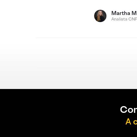
Martha M
Analista CNP
Con
A 