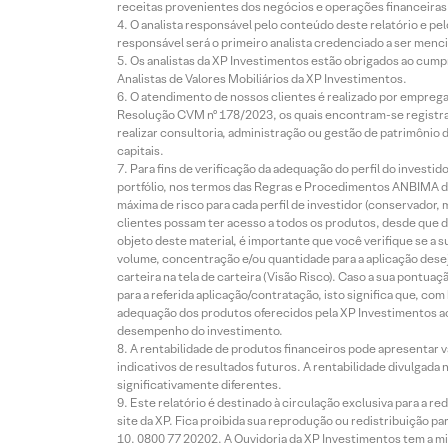
receitas provenientes dos negócios e operações financeiras 
O analista responsável pelo conteúdo deste relatório e pe
responsável será o primeiro analista credenciado a ser menci
Os analistas da XP Investimentos estão obrigados ao cumpr
Analistas de Valores Mobiliários da XP Investimentos.
O atendimento de nossos clientes é realizado por empreg
Resolução CVM nº 178/2023, os quais encontram-se registrad
realizar consultoria, administração ou gestão de patrimônio 
capitais.
Para fins de verificação da adequação do perfil do invest
portfólio, nos termos das Regras e Procedimentos ANBIMA de
máxima de risco para cada perfil de investidor (conservado
clientes possam ter acesso a todos os produtos, desde que de
objeto deste material, é importante que você verifique se a
volume, concentração e/ou quantidade para a aplicação dese
carteira na tela de carteira (Visão Risco). Caso a sua pontu
para a referida aplicação/contratação, isto significa que, co
adequação dos produtos oferecidos pela XP Investimentos ao
desempenho do investimento.
A rentabilidade de produtos financeiros pode apresentar
indicativos de resultados futuros. A rentabilidade divulgada
significativamente diferentes.
Este relatório é destinado à circulação exclusiva para a 
site da XP. Fica proibida sua reprodução ou redistribuição p
0800 77 20202. A Ouvidoria da XP Investimentos tem a mi