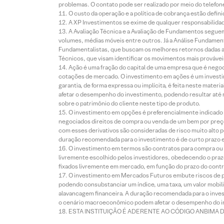
problemas. O contato pode ser realizado por meio do telefon
O custo da operação e a política de cobrança estão defini
A XP Investimentos se exime de qualquer responsabilidade
A Avaliação Técnica e a Avaliação de Fundamentos seguem
volumes, médias móveis entre outros. Já a Análise Fundament
Fundamentalistas, que buscam os melhores retornos dadas as
Técnicos, que visam identificar os movimentos mais prováveis 
Ação é uma fração do capital de uma empresa que é negoci
cotações de mercado. O investimento em ações é um investi
garantia, de forma expressa ou implícita, é feita neste ma
afetar o desempenho do investimento, podendo resultar até 
sobre o patrimônio do cliente neste tipo de produto.
O investimento em opções é preferencialmente indicado pa
negociados direitos de compra ou venda de um bem por preço
com esses derivativos são consideradas de risco muito alto p
duração recomendada para o investimento é de curto prazo e 
O investimento em termos são contratos para compra ou a
livremente escolhido pelos investidores, obedecendo o prazo
fixados livremente em mercado, em função do prazo do contr
O investimento em Mercados Futuros embute riscos de pe
podendo consubstanciar um índice, uma taxa, um valor mobiliá
alavancagem financeira. A duração recomendada para o invest
o cenário macroeconômico podem afetar o desempenho do i
ESTA INSTITUIÇÃO É ADERENTE AO CÓDIGO ANBIMA 