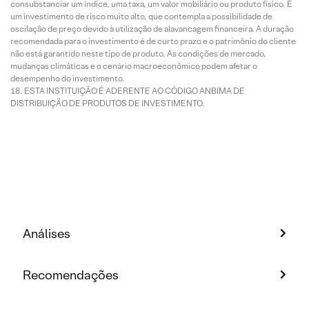
consubstanciar um índice, uma taxa, um valor mobiliário ou produto físico. É
um investimento de risco muito alto, que contempla a possibilidade de
oscilação de preço devido à utilização de alavancagem financeira. A duração
recomendada para o investimento é de curto prazo e o patrimônio do cliente
não está garantido neste tipo de produto. As condições de mercado,
mudanças climáticas e o cenário macroeconômico podem afetar o
desempenho do investimento.
ESTA INSTITUIÇÃO É ADERENTE AO CÓDIGO ANBIMA DE
DISTRIBUIÇÃO DE PRODUTOS DE INVESTIMENTO.
Análises
Recomendações