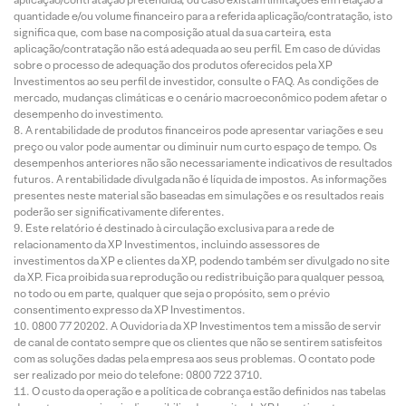
quantidade e/ou volume financeiro para a referida aplicação/contratação, isto
significa que, com base na composição atual da sua carteira, esta
aplicação/contratação não está adequada ao seu perfil. Em caso de dúvidas
sobre o processo de adequação dos produtos oferecidos pela XP
Investimentos ao seu perfil de investidor, consulte o FAQ. As condições de
mercado, mudanças climáticas e o cenário macroeconômico podem afetar o
desempenho do investimento.
A rentabilidade de produtos financeiros pode apresentar variações e seu
preço ou valor pode aumentar ou diminuir num curto espaço de tempo. Os
desempenhos anteriores não são necessariamente indicativos de resultados
futuros. A rentabilidade divulgada não é líquida de impostos. As informações
presentes neste material são baseadas em simulações e os resultados reais
poderão ser significativamente diferentes.
Este relatório é destinado à circulação exclusiva para a rede de
relacionamento da XP Investimentos, incluindo assessores de
investimentos da XP e clientes da XP, podendo também ser divulgado no site
da XP. Fica proibida sua reprodução ou redistribuição para qualquer pessoa,
no todo ou em parte, qualquer que seja o propósito, sem o prévio
consentimento expresso da XP Investimentos.
0800 77 20202. A Ouvidoria da XP Investimentos tem a missão de servir
de canal de contato sempre que os clientes que não se sentirem satisfeitos
com as soluções dadas pela empresa aos seus problemas. O contato pode
ser realizado por meio do telefone: 0800 722 3710.
O custo da operação e a política de cobrança estão definidos nas tabelas