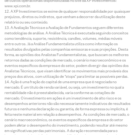
de custos operacionais disponibilizadas no site da XP Investimentos:
www.xpi.com.br.
A XP Investimentos se exime de qualquer responsabilidade por quaisquer
prejuízos, diretos ou indiretos, que venham a decorrer da utilização deste
relatório ou seu conteúdo.
A Avaliação Técnica e a Avaliação de Fundamentos seguem diferentes
metodologias de análise. A Análise Técnica é executada seguindo conceitos
como tendência, suporte, resistência, candles, volumes, médias móveis
entre outros. Já a Análise Fundamentalista utiliza como informação os
resultados divulgados pelas companhias emissoras e suas projeções. Desta
forma, as opiniões dos Analistas Fundamentalistas, que buscam os melhores
retornos dadas as condições de mercado, o cenário macroeconômico e os
eventos específicos da empresa e do setor, podem divergir das opiniões dos
Analistas Técnicos, que visam identificar os movimentos mais prováveis dos
preços dos ativos, com utilização de “stops” para limitar as possíveis perdas.
Ação é uma fração do capital de uma empresa que é negociada no
mercado. É um título de renda variável, ou seja, um investimento no qual a
rentabilidade não é preestabelecida, varia conforme as cotações de
mercado. O investimento em ações é um investimento de alto risco e os
desempenhos anteriores não são necessariamente indicativos de resultados
futuros e nenhuma declaração ou garantia, de forma expressa ou implícita, é
feita neste material em relação a desempenhos. As condições de mercado, o
cenário macroeconômico, os eventos específicos da empresa e do setor
podem afetar o desempenho do investimento, podendo resultar até mesmo
em significativas perdas patrimoniais. A duração recomendada para o