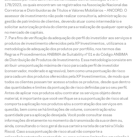
178/2023, os quais encontram-se registrados na Associação Nacional das
Corretoras e Distribuidoras de Títulos e Valores Mobiliários – ANCORD. O
assessor de investimento não pode realizar consultoria, administração ou
gestão de patrimônio de clientes, devendo atuar como intermediário e
solicitar autorização prévia do cliente para a realização de qualquer operação
no mercado de capitais.
Para fins de verificação da adequação do perfil do investidor aos serviços e
produtos de investimento oferecidos pela XP Investimentos, utilizamos a
metodologia de adequação dos produtos por portfólio, nos termos das
Regras e Procedimentos ANBIMA de Suitability nº 01 e do Código ANBIMA
de Distribuição de Produtos de Investimento. Essa metodologia consiste em
atribuir uma pontuação máxima de risco para cada perfil de investidor
(conservador, moderado e agressivo), bem como uma pontuação de risco
para cada um dos produtos oferecidos pela XP Investimentos, de modo que
todos os clientes possam ter acesso a todos os produtos, desde que dentro
das quantidades e limites da pontuação de risco definidas para o seu perfil.
Antes de aplicar nos produtos e/ou contratar os serviços objeto deste
material, é importante que você verifique se a sua pontuação de risco atual
comporta a aplicação nos produtos e/ou a contratação dos serviços em
questão, bem como se há limitações de volume, concentração e/ou
quantidade para a aplicação desejada. Você pode consultar essas
informações diretamente no momento da transmissão da sua ordem ou,
ainda, consultando o risco geral da sua carteira na tela de carteira (Visão
Risco). Caso a sua pontuação de risco atual não comporte a
aplicação/contratação pretendida, ou caso existam limitações em relação à