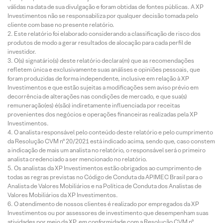
válidas na data de sua divulgação e foram obtidas de fontes públicas. A XP
Investimentos não se responsabiliza por qualquer decisão tomada pelo
cliente com base no presente relatório.
Este relatório foi elaborado considerando a classificação de risco dos
produtos de modo a gerar resultados de alocação para cada perfil de
investidor.
O(s) signatário(s) deste relatório declara(m) que as recomendações
refletem única e exclusivamente suas análises e opiniões pessoais, que
foram produzidas de forma independente, inclusive em relação à XP
Investimentos e que estão sujeitas a modificações sem aviso prévio em
decorrência de alterações nas condições de mercado, e que sua(s)
remuneração(es) é(são) indiretamente influenciada por receitas
provenientes dos negócios e operações financeiras realizadas pela XP
Investimentos.
O analista responsável pelo conteúdo deste relatório e pelo cumprimento
da Resolução CVM nº 20/2021 está indicado acima, sendo que, caso constem
a indicação de mais um analista no relatório, o responsável será o primeiro
analista credenciado a ser mencionado no relatório.
Os analistas da XP Investimentos estão obrigados ao cumprimento de
todas as regras previstas no Código de Conduta da APIMEC Brasil para o
Analista de Valores Mobiliários e na Política de Conduta dos Analistas de
Valores Mobiliários da XP Investimentos.
O atendimento de nossos clientes é realizado por empregados da XP
Investimentos ou por assessores de investimento que desempenham suas
atividades por meio da XP, em conformidade com a Resolução CVM nº