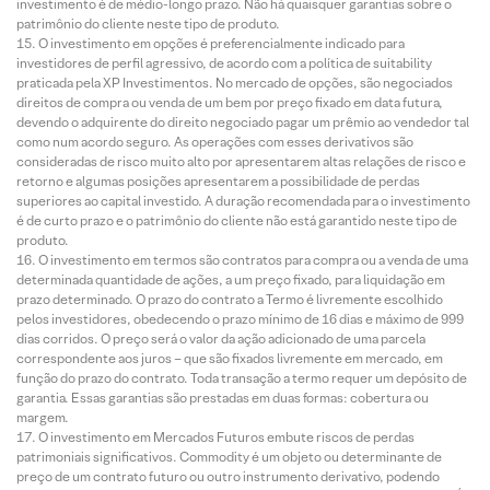
investimento é de médio-longo prazo. Não há quaisquer garantias sobre o
patrimônio do cliente neste tipo de produto.
O investimento em opções é preferencialmente indicado para
investidores de perfil agressivo, de acordo com a política de suitability
praticada pela XP Investimentos. No mercado de opções, são negociados
direitos de compra ou venda de um bem por preço fixado em data futura,
devendo o adquirente do direito negociado pagar um prêmio ao vendedor tal
como num acordo seguro. As operações com esses derivativos são
consideradas de risco muito alto por apresentarem altas relações de risco e
retorno e algumas posições apresentarem a possibilidade de perdas
superiores ao capital investido. A duração recomendada para o investimento
é de curto prazo e o patrimônio do cliente não está garantido neste tipo de
produto.
O investimento em termos são contratos para compra ou a venda de uma
determinada quantidade de ações, a um preço fixado, para liquidação em
prazo determinado. O prazo do contrato a Termo é livremente escolhido
pelos investidores, obedecendo o prazo mínimo de 16 dias e máximo de 999
dias corridos. O preço será o valor da ação adicionado de uma parcela
correspondente aos juros – que são fixados livremente em mercado, em
função do prazo do contrato. Toda transação a termo requer um depósito de
garantia. Essas garantias são prestadas em duas formas: cobertura ou
margem.
O investimento em Mercados Futuros embute riscos de perdas
patrimoniais significativos. Commodity é um objeto ou determinante de
preço de um contrato futuro ou outro instrumento derivativo, podendo