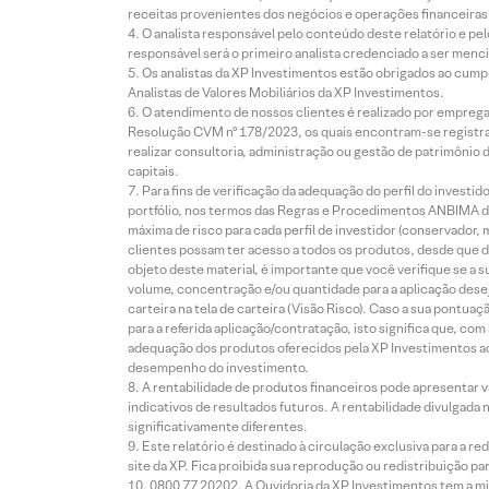
receitas provenientes dos negócios e operações financeiras 
O analista responsável pelo conteúdo deste relatório e pe
responsável será o primeiro analista credenciado a ser menci
Os analistas da XP Investimentos estão obrigados ao cumpr
Analistas de Valores Mobiliários da XP Investimentos.
O atendimento de nossos clientes é realizado por empreg
Resolução CVM nº 178/2023, os quais encontram-se registrad
realizar consultoria, administração ou gestão de patrimônio 
capitais.
Para fins de verificação da adequação do perfil do invest
portfólio, nos termos das Regras e Procedimentos ANBIMA de
máxima de risco para cada perfil de investidor (conservado
clientes possam ter acesso a todos os produtos, desde que de
objeto deste material, é importante que você verifique se a
volume, concentração e/ou quantidade para a aplicação dese
carteira na tela de carteira (Visão Risco). Caso a sua pontu
para a referida aplicação/contratação, isto significa que, co
adequação dos produtos oferecidos pela XP Investimentos ao
desempenho do investimento.
A rentabilidade de produtos financeiros pode apresentar
indicativos de resultados futuros. A rentabilidade divulgada
significativamente diferentes.
Este relatório é destinado à circulação exclusiva para a 
site da XP. Fica proibida sua reprodução ou redistribuição p
0800 77 20202. A Ouvidoria da XP Investimentos tem a mi