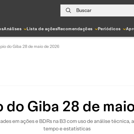
Buscar
os
Análises
Lista de ações
Recomendações
Periódicos
Apr
pio do Giba 28 de maio de 2026
 do Giba 28 de mai
idades em ações e BDRs na B3 com uso de análise técnica
tempo e estatísticas