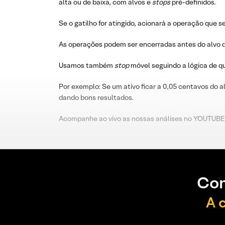
alta ou de baixa, com alvos e
stops
pré-definidos.
Se o gatilho for atingido, acionará a operação que s
As operações podem ser encerradas antes do alvo d
Usamos também
stop
móvel seguindo a lógica de 
Por exemplo: Se um ativo ficar a 0,05 centavos do a
dando bons resultados.
Acompanhe ao vivo as nossas análises no YOUTUBE
Con
A 