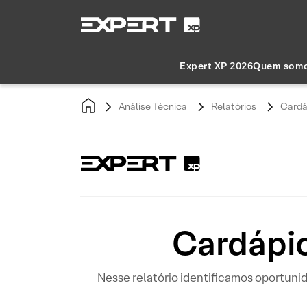
Expert XP 2026
Quem som
Análise Técnica
Relatórios
Cardá
Cardápio
Nesse relatório identificamos oportun