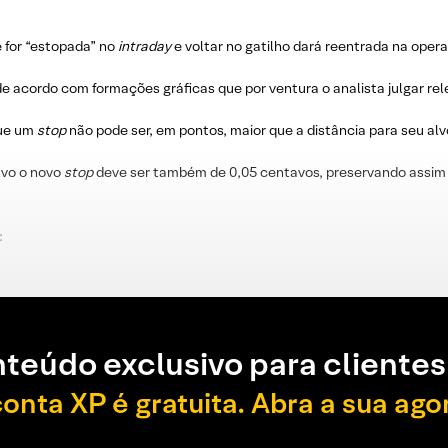
e for “estopada” no
intraday
e voltar no gatilho dará reentrada na oper
e acordo com formações gráficas que por ventura o analista julgar re
que um
stop
não pode ser, em pontos, maior que a distância para seu alv
lvo o novo
stop
deve ser também de 0,05 centavos, preservando assim 
:
teúdo exclusivo para clientes
conta XP é gratuita. Abra a sua ago