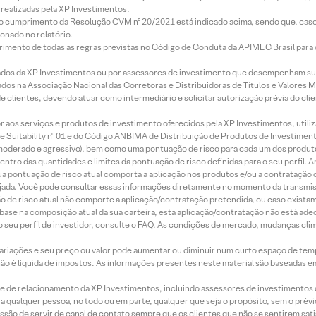
realizadas pela XP Investimentos.
lo cumprimento da Resolução CVM nº 20/2021 está indicado acima, sendo que, caso 
onado no relatório.
imento de todas as regras previstas no Código de Conduta da APIMEC Brasil para o 
ados da XP Investimentos ou por assessores de investimento que desempenham sua
os na Associação Nacional das Corretoras e Distribuidoras de Títulos e Valores 
de clientes, devendo atuar como intermediário e solicitar autorização prévia do cl
idor aos serviços e produtos de investimento oferecidos pela XP Investimentos, uti
 Suitability nº 01 e do Código ANBIMA de Distribuição de Produtos de Investimen
r, moderado e agressivo), bem como uma pontuação de risco para cada um dos produ
ntro das quantidades e limites da pontuação de risco definidas para o seu perfil. A
 sua pontuação de risco atual comporta a aplicação nos produtos e/ou a contratação
jada. Você pode consultar essas informações diretamente no momento da transmissã
ação de risco atual não comporte a aplicação/contratação pretendida, ou caso exista
m base na composição atual da sua carteira, esta aplicação/contratação não está ad
 seu perfil de investidor, consulte o FAQ. As condições de mercado, mudanças cl
 variações e seu preço ou valor pode aumentar ou diminuir num curto espaço de t
 não é líquida de impostos. As informações presentes neste material são baseadas e
rede de relacionamento da XP Investimentos, incluindo assessores de investimentos
ara qualquer pessoa, no todo ou em parte, qualquer que seja o propósito, sem o pr
ssão de servir de canal de contato sempre que os clientes que não se sentirem sat