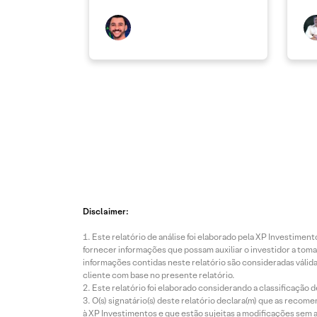
Disclaimer:
Este relatório de análise foi elaborado pela XP Investim
fornecer informações que possam auxiliar o investidor a toma
informações contidas neste relatório são consideradas válida
cliente com base no presente relatório.
Este relatório foi elaborado considerando a classificação d
O(s) signatário(s) deste relatório declara(m) que as reco
à XP Investimentos e que estão sujeitas a modificações sem 