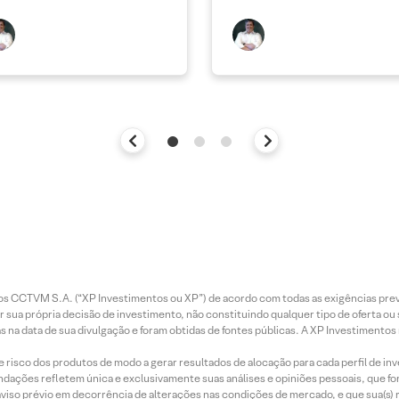
entos CCTVM S.A. (“XP Investimentos ou XP”) de acordo com todas as exigências p
r sua própria decisão de investimento, não constituindo qualquer tipo de oferta ou
s na data de sua divulgação e foram obtidas de fontes públicas. A XP Investimentos
e risco dos produtos de modo a gerar resultados de alocação para cada perfil de inv
mendações refletem única e exclusivamente suas análises e opiniões pessoais, que 
aviso prévio em decorrência de alterações nas condições de mercado, e que sua(s)