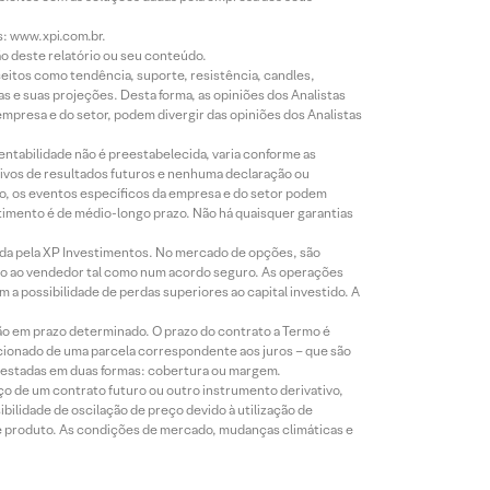
s: www.xpi.com.br.
ão deste relatório ou seu conteúdo.
eitos como tendência, suporte, resistência, candles,
s e suas projeções. Desta forma, as opiniões dos Analistas
presa e do setor, podem divergir das opiniões dos Analistas
entabilidade não é preestabelecida, varia conforme as
ivos de resultados futuros e nenhuma declaração ou
co, os eventos específicos da empresa e do setor podem
timento é de médio-longo prazo. Não há quaisquer garantias
icada pela XP Investimentos. No mercado de opções, são
mio ao vendedor tal como num acordo seguro. As operações
a possibilidade de perdas superiores ao capital investido. A
ão em prazo determinado. O prazo do contrato a Termo é
icionado de uma parcela correspondente aos juros – que são
prestadas em duas formas: cobertura ou margem.
o de um contrato futuro ou outro instrumento derivativo,
bilidade de oscilação de preço devido à utilização de
de produto. As condições de mercado, mudanças climáticas e