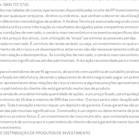
e: 0800 722 3710.
dos nas tabelas de custos operacionais disponibilizadas no site da XP Investimento
 por quaisquer prejuízos, diretos ou indiretos, que venham a decorrer da utilizaç
 diferentes metodologias de análise. A Análise Técnica é executada seguindo conc
alista utiliza como informação os resultados divulgados pelas companhias emissora
 condições de mercado, o cenário macroeconômico e os eventos específicos da em
dos preços dos ativos, com utilização de “stops” para limitar as possíveis perdas.
ada no mercado. É um título de renda variável, ou seja, um investimento no qual a r
mento de alto risco e os desempenhos anteriores não são necessariamente indicat
terial em relação a desempenhos. As condições de mercado, o cenário macroeconômi
mesmo em significativas perdas patrimoniais. A duração recomendada para o inves
ra investidores de perfil agressivo, de acordo com a política de suitability prat
 fixado em data futura, devendo o adquirente do direito negociado pagar um prê
or apresentarem altas relações de risco e retorno e algumas posições apresentarem 
o patrimônio do cliente não está garantido neste tipo de produto.
 venda de uma determinada quantidade de ações, a um preço fixado, para liquidaç
 mínimo de 16 dias e máximo de 999 dias corridos. O preço será o valor da ação ad
ato. Toda transação a termo requer um depósito de garantia. Essas garantias são 
rdas patrimoniais significativos. Commodity é um objeto ou determinante de preç
rio ou produto físico. É um investimento de risco muito alto, que contempla a possi
imento é de curto prazo e o patrimônio do cliente não está garantido neste tipo 
nvestimento.
DE DISTRIBUIÇÃO DE PRODUTOS DE INVESTIMENTO.