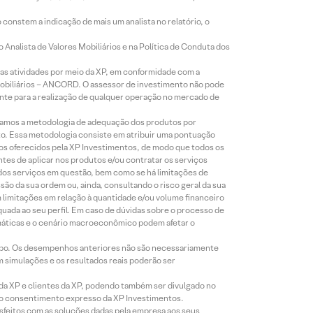
constem a indicação de mais um analista no relatório, o
Analista de Valores Mobiliários e na Política de Conduta dos
s atividades por meio da XP, em conformidade com a
Mobiliários – ANCORD. O assessor de investimento não pode
iente para a realização de qualquer operação no mercado de
lizamos a metodologia de adequação dos produtos por
to. Essa metodologia consiste em atribuir uma pontuação
tos oferecidos pela XP Investimentos, de modo que todos os
ntes de aplicar nos produtos e/ou contratar os serviços
 dos serviços em questão, bem como se há limitações de
o da sua ordem ou, ainda, consultando o risco geral da sua
m limitações em relação à quantidade e/ou volume financeiro
equada ao seu perfil. Em caso de dúvidas sobre o processo de
imáticas e o cenário macroeconômico podem afetar o
empo. Os desempenhos anteriores não são necessariamente
m simulações e os resultados reais poderão ser
 da XP e clientes da XP, podendo também ser divulgado no
évio consentimento expresso da XP Investimentos.
isfeitos com as soluções dadas pela empresa aos seus