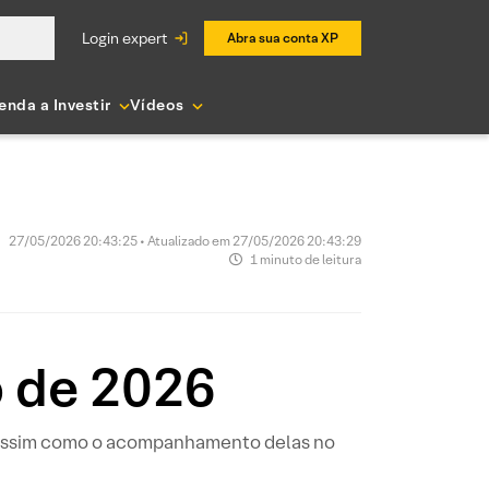
login expert
Abra sua conta XP
enda a Investir
Vídeos
27/05/2026 20:43:25 • Atualizado em 27/05/2026 20:43:29
1 minuto de leitura
o de 2026
, assim como o acompanhamento delas no