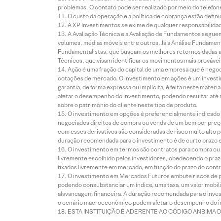
problemas. O contato pode ser realizado por meio do telefon
O custo da operação e a política de cobrança estão defini
A XP Investimentos se exime de qualquer responsabilidade
A Avaliação Técnica e a Avaliação de Fundamentos seguem
volumes, médias móveis entre outros. Já a Análise Fundament
Fundamentalistas, que buscam os melhores retornos dadas as
Técnicos, que visam identificar os movimentos mais prováveis 
Ação é uma fração do capital de uma empresa que é negoci
cotações de mercado. O investimento em ações é um investi
garantia, de forma expressa ou implícita, é feita neste ma
afetar o desempenho do investimento, podendo resultar até 
sobre o patrimônio do cliente neste tipo de produto.
O investimento em opções é preferencialmente indicado pa
negociados direitos de compra ou venda de um bem por preço
com esses derivativos são consideradas de risco muito alto p
duração recomendada para o investimento é de curto prazo e 
O investimento em termos são contratos para compra ou a
livremente escolhido pelos investidores, obedecendo o prazo
fixados livremente em mercado, em função do prazo do contr
O investimento em Mercados Futuros embute riscos de pe
podendo consubstanciar um índice, uma taxa, um valor mobiliá
alavancagem financeira. A duração recomendada para o invest
o cenário macroeconômico podem afetar o desempenho do i
ESTA INSTITUIÇÃO É ADERENTE AO CÓDIGO ANBIMA 