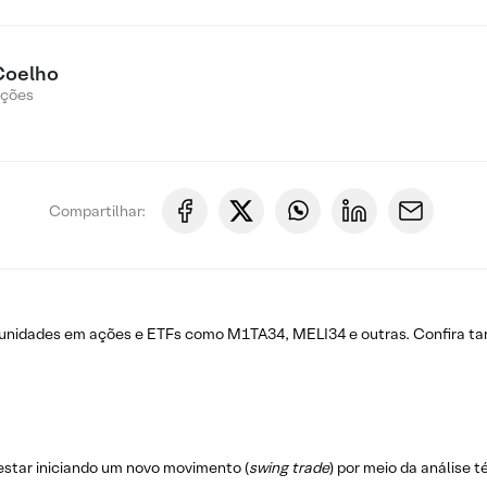
Coelho
Ações
Compartilhar:
rtunidades em ações e ETFs como M1TA34, MELI34 e outras. Confira 
estar iniciando um novo movimento (
swing trade
) por meio da análise 