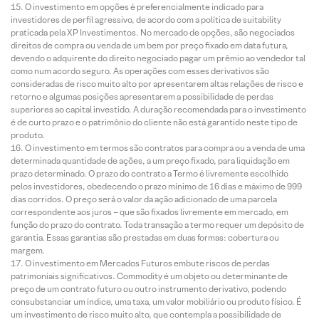
O investimento em opções é preferencialmente indicado para
investidores de perfil agressivo, de acordo com a política de suitability
praticada pela XP Investimentos. No mercado de opções, são negociados
direitos de compra ou venda de um bem por preço fixado em data futura,
devendo o adquirente do direito negociado pagar um prêmio ao vendedor tal
como num acordo seguro. As operações com esses derivativos são
consideradas de risco muito alto por apresentarem altas relações de risco e
retorno e algumas posições apresentarem a possibilidade de perdas
superiores ao capital investido. A duração recomendada para o investimento
é de curto prazo e o patrimônio do cliente não está garantido neste tipo de
produto.
O investimento em termos são contratos para compra ou a venda de uma
determinada quantidade de ações, a um preço fixado, para liquidação em
prazo determinado. O prazo do contrato a Termo é livremente escolhido
pelos investidores, obedecendo o prazo mínimo de 16 dias e máximo de 999
dias corridos. O preço será o valor da ação adicionado de uma parcela
correspondente aos juros – que são fixados livremente em mercado, em
função do prazo do contrato. Toda transação a termo requer um depósito de
garantia. Essas garantias são prestadas em duas formas: cobertura ou
margem.
O investimento em Mercados Futuros embute riscos de perdas
patrimoniais significativos. Commodity é um objeto ou determinante de
preço de um contrato futuro ou outro instrumento derivativo, podendo
consubstanciar um índice, uma taxa, um valor mobiliário ou produto físico. É
um investimento de risco muito alto, que contempla a possibilidade de