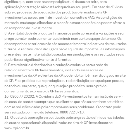
significa que, com base na composição atual da sua carteira, esta
aplicação/contratação não está adequada ao seu perfil. Em caso de dúvidas
sobre o processo de adequação dos produtos oferecidos pela XP
Investimentos ao seu perfil de investidor, consulte o FAQ. As condições de
mercado, mudanças climáticas e o cenário macroeconômico podem afetar o
desempenho do investimento.
A rentabilidade de produtos financeiros pode apresentar variações e seu
preço ou valor pode aumentar ou diminuir num curto espaço de tempo. Os
desempenhos anteriores não são necessariamente indicativos de resultados
futuros. A rentabilidade divulgada não é líquida de impostos. As informações
presentes neste material são baseadas em simulações e os resultados reais
poderão ser significativamente diferentes.
Este relatório é destinado à circulação exclusiva para a rede de
relacionamento da XP Investimentos, incluindo assessores de
investimentos da XP e clientes da XP, podendo também ser divulgado no site
da XP. Fica proibida sua reprodução ou redistribuição para qualquer pessoa,
no todo ou em parte, qualquer que seja o propósito, sem o prévio
consentimento expresso da XP Investimentos.
0800 77 20202. A Ouvidoria da XP Investimentos tem a missão de servir
de canal de contato sempre que os clientes que não se sentirem satisfeitos
com as soluções dadas pela empresa aos seus problemas. O contato pode
ser realizado por meio do telefone: 0800 722 3710.
O custo da operação e a política de cobrança estão definidos nas tabelas
de custos operacionais disponibilizadas no site da XP Investimentos:
www.xpi.com.br.