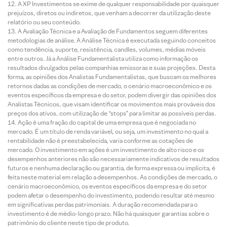
A XP Investimentos se exime de qualquer responsabilidade por quaisquer
prejuízos, diretos ou indiretos, que venham a decorrer da utilização deste
relatório ou seu conteúdo.
A Avaliação Técnica e a Avaliação de Fundamentos seguem diferentes
metodologias de análise. A Análise Técnica é executada seguindo conceitos
como tendência, suporte, resistência, candles, volumes, médias móveis
entre outros. Já a Análise Fundamentalista utiliza como informação os
resultados divulgados pelas companhias emissoras e suas projeções. Desta
forma, as opiniões dos Analistas Fundamentalistas, que buscam os melhores
retornos dadas as condições de mercado, o cenário macroeconômico e os
eventos específicos da empresa e do setor, podem divergir das opiniões dos
Analistas Técnicos, que visam identificar os movimentos mais prováveis dos
preços dos ativos, com utilização de “stops” para limitar as possíveis perdas.
Ação é uma fração do capital de uma empresa que é negociada no
mercado. É um título de renda variável, ou seja, um investimento no qual a
rentabilidade não é preestabelecida, varia conforme as cotações de
mercado. O investimento em ações é um investimento de alto risco e os
desempenhos anteriores não são necessariamente indicativos de resultados
futuros e nenhuma declaração ou garantia, de forma expressa ou implícita, é
feita neste material em relação a desempenhos. As condições de mercado, o
cenário macroeconômico, os eventos específicos da empresa e do setor
podem afetar o desempenho do investimento, podendo resultar até mesmo
em significativas perdas patrimoniais. A duração recomendada para o
investimento é de médio-longo prazo. Não há quaisquer garantias sobre o
patrimônio do cliente neste tipo de produto.