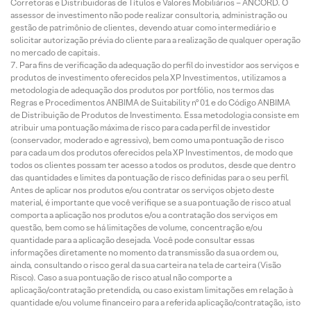
Corretoras e Distribuidoras de Títulos e Valores Mobiliários – ANCORD. O
assessor de investimento não pode realizar consultoria, administração ou
gestão de patrimônio de clientes, devendo atuar como intermediário e
solicitar autorização prévia do cliente para a realização de qualquer operação
no mercado de capitais.
Para fins de verificação da adequação do perfil do investidor aos serviços e
produtos de investimento oferecidos pela XP Investimentos, utilizamos a
metodologia de adequação dos produtos por portfólio, nos termos das
Regras e Procedimentos ANBIMA de Suitability nº 01 e do Código ANBIMA
de Distribuição de Produtos de Investimento. Essa metodologia consiste em
atribuir uma pontuação máxima de risco para cada perfil de investidor
(conservador, moderado e agressivo), bem como uma pontuação de risco
para cada um dos produtos oferecidos pela XP Investimentos, de modo que
todos os clientes possam ter acesso a todos os produtos, desde que dentro
das quantidades e limites da pontuação de risco definidas para o seu perfil.
Antes de aplicar nos produtos e/ou contratar os serviços objeto deste
material, é importante que você verifique se a sua pontuação de risco atual
comporta a aplicação nos produtos e/ou a contratação dos serviços em
questão, bem como se há limitações de volume, concentração e/ou
quantidade para a aplicação desejada. Você pode consultar essas
informações diretamente no momento da transmissão da sua ordem ou,
ainda, consultando o risco geral da sua carteira na tela de carteira (Visão
Risco). Caso a sua pontuação de risco atual não comporte a
aplicação/contratação pretendida, ou caso existam limitações em relação à
quantidade e/ou volume financeiro para a referida aplicação/contratação, isto