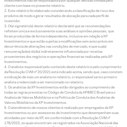
Investimentos não se responsabiliza por qualquer decisão tomada pelo
cliente com base no presente relatório.
Este relatório foi elaborado considerando a classificação de risco dos
produtos de modo a gerar resultados de alocação para cada perfil de
investidor.
O(s) signatário(s) deste relatório declara(m) que as recomendações
refletem única e exclusivamente suas análises e opiniões pessoais, que
foram produzidas de forma independente, inclusive em relação à XP
Investimentos e que estão sujeitas a modificações sem aviso prévio em
decorrência de alterações nas condições de mercado, e que sua(s)
remuneração(es) é(são) indiretamente influenciada por receitas
provenientes dos negócios e operações financeiras realizadas pela XP
Investimentos.
O analista responsável pelo conteúdo deste relatório e pelo cumprimento
da Resolução CVM nº 20/2021 está indicado acima, sendo que, caso constem
a indicação de mais um analista no relatório, o responsável será o primeiro
analista credenciado a ser mencionado no relatório.
Os analistas da XP Investimentos estão obrigados ao cumprimento de
todas as regras previstas no Código de Conduta da APIMEC Brasil para o
Analista de Valores Mobiliários e na Política de Conduta dos Analistas de
Valores Mobiliários da XP Investimentos.
O atendimento de nossos clientes é realizado por empregados da XP
Investimentos ou por assessores de investimento que desempenham suas
atividades por meio da XP, em conformidade com a Resolução CVM nº
178/2023, os quais encontram-se registrados na Associação Nacional das