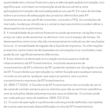
quantidade e/ou volume financeiro para a referida aplicação/contratação, isto
significa que, com base na composição atual da sua carteira, esta
aplicação/contratação não está adequada ao seu perfil. Em caso de dúvidas
sobre o processo de adequação dos produtos oferecidos pela XP
Investimentos ao seu perfil de investidor, consulte o FAQ. As condições de
mercado, mudanças climáticas e o cenário macroeconômico podem afetar o
desempenho do investimento.
A rentabilidade de produtos financeiros pode apresentar variações e seu
preço ou valor pode aumentar ou diminuir num curto espaço de tempo. Os
desempenhos anteriores não são necessariamente indicativos de resultados
futuros. A rentabilidade divulgada não é líquida de impostos. As informações
presentes neste material são baseadas em simulações e os resultados reais
poderão ser significativamente diferentes.
Este relatório é destinado à circulação exclusiva para a rede de
relacionamento da XP Investimentos, incluindo assessores de
investimentos da XP e clientes da XP, podendo também ser divulgado no site
da XP. Fica proibida sua reprodução ou redistribuição para qualquer pessoa,
no todo ou em parte, qualquer que seja o propósito, sem o prévio
consentimento expresso da XP Investimentos.
0800 77 20202. A Ouvidoria da XP Investimentos tem a missão de servir
de canal de contato sempre que os clientes que não se sentirem satisfeitos
com as soluções dadas pela empresa aos seus problemas. O contato pode
ser realizado por meio do telefone: 0800 722 3710.
O custo da operação e a política de cobrança estão definidos nas tabelas
de custos operacionais disponibilizadas no site da XP Investimentos: