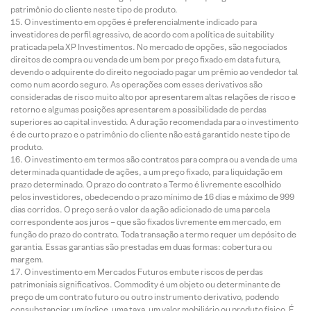
patrimônio do cliente neste tipo de produto.
O investimento em opções é preferencialmente indicado para
investidores de perfil agressivo, de acordo com a política de suitability
praticada pela XP Investimentos. No mercado de opções, são negociados
direitos de compra ou venda de um bem por preço fixado em data futura,
devendo o adquirente do direito negociado pagar um prêmio ao vendedor tal
como num acordo seguro. As operações com esses derivativos são
consideradas de risco muito alto por apresentarem altas relações de risco e
retorno e algumas posições apresentarem a possibilidade de perdas
superiores ao capital investido. A duração recomendada para o investimento
é de curto prazo e o patrimônio do cliente não está garantido neste tipo de
produto.
O investimento em termos são contratos para compra ou a venda de uma
determinada quantidade de ações, a um preço fixado, para liquidação em
prazo determinado. O prazo do contrato a Termo é livremente escolhido
pelos investidores, obedecendo o prazo mínimo de 16 dias e máximo de 999
dias corridos. O preço será o valor da ação adicionado de uma parcela
correspondente aos juros – que são fixados livremente em mercado, em
função do prazo do contrato. Toda transação a termo requer um depósito de
garantia. Essas garantias são prestadas em duas formas: cobertura ou
margem.
O investimento em Mercados Futuros embute riscos de perdas
patrimoniais significativos. Commodity é um objeto ou determinante de
preço de um contrato futuro ou outro instrumento derivativo, podendo
consubstanciar um índice, uma taxa, um valor mobiliário ou produto físico. É