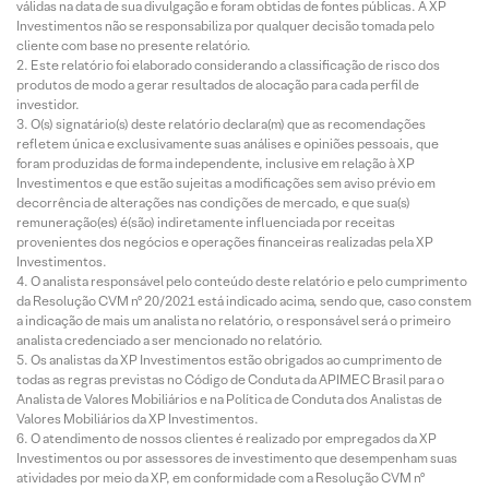
válidas na data de sua divulgação e foram obtidas de fontes públicas. A XP
Investimentos não se responsabiliza por qualquer decisão tomada pelo
cliente com base no presente relatório.
Este relatório foi elaborado considerando a classificação de risco dos
produtos de modo a gerar resultados de alocação para cada perfil de
investidor.
O(s) signatário(s) deste relatório declara(m) que as recomendações
refletem única e exclusivamente suas análises e opiniões pessoais, que
foram produzidas de forma independente, inclusive em relação à XP
Investimentos e que estão sujeitas a modificações sem aviso prévio em
decorrência de alterações nas condições de mercado, e que sua(s)
remuneração(es) é(são) indiretamente influenciada por receitas
provenientes dos negócios e operações financeiras realizadas pela XP
Investimentos.
O analista responsável pelo conteúdo deste relatório e pelo cumprimento
da Resolução CVM nº 20/2021 está indicado acima, sendo que, caso constem
a indicação de mais um analista no relatório, o responsável será o primeiro
analista credenciado a ser mencionado no relatório.
Os analistas da XP Investimentos estão obrigados ao cumprimento de
todas as regras previstas no Código de Conduta da APIMEC Brasil para o
Analista de Valores Mobiliários e na Política de Conduta dos Analistas de
Valores Mobiliários da XP Investimentos.
O atendimento de nossos clientes é realizado por empregados da XP
Investimentos ou por assessores de investimento que desempenham suas
atividades por meio da XP, em conformidade com a Resolução CVM nº