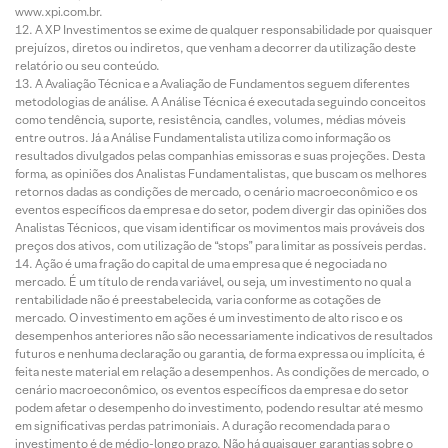
www.xpi.com.br.
A XP Investimentos se exime de qualquer responsabilidade por quaisquer
prejuízos, diretos ou indiretos, que venham a decorrer da utilização deste
relatório ou seu conteúdo.
A Avaliação Técnica e a Avaliação de Fundamentos seguem diferentes
metodologias de análise. A Análise Técnica é executada seguindo conceitos
como tendência, suporte, resistência, candles, volumes, médias móveis
entre outros. Já a Análise Fundamentalista utiliza como informação os
resultados divulgados pelas companhias emissoras e suas projeções. Desta
forma, as opiniões dos Analistas Fundamentalistas, que buscam os melhores
retornos dadas as condições de mercado, o cenário macroeconômico e os
eventos específicos da empresa e do setor, podem divergir das opiniões dos
Analistas Técnicos, que visam identificar os movimentos mais prováveis dos
preços dos ativos, com utilização de “stops” para limitar as possíveis perdas.
Ação é uma fração do capital de uma empresa que é negociada no
mercado. É um título de renda variável, ou seja, um investimento no qual a
rentabilidade não é preestabelecida, varia conforme as cotações de
mercado. O investimento em ações é um investimento de alto risco e os
desempenhos anteriores não são necessariamente indicativos de resultados
futuros e nenhuma declaração ou garantia, de forma expressa ou implícita, é
feita neste material em relação a desempenhos. As condições de mercado, o
cenário macroeconômico, os eventos específicos da empresa e do setor
podem afetar o desempenho do investimento, podendo resultar até mesmo
em significativas perdas patrimoniais. A duração recomendada para o
investimento é de médio-longo prazo. Não há quaisquer garantias sobre o