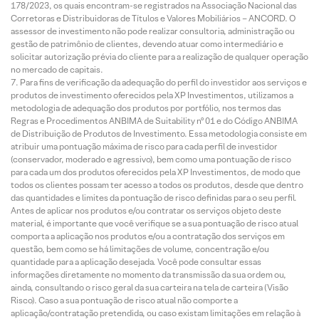
178/2023, os quais encontram-se registrados na Associação Nacional das
Corretoras e Distribuidoras de Títulos e Valores Mobiliários – ANCORD. O
assessor de investimento não pode realizar consultoria, administração ou
gestão de patrimônio de clientes, devendo atuar como intermediário e
solicitar autorização prévia do cliente para a realização de qualquer operação
no mercado de capitais.
Para fins de verificação da adequação do perfil do investidor aos serviços e
produtos de investimento oferecidos pela XP Investimentos, utilizamos a
metodologia de adequação dos produtos por portfólio, nos termos das
Regras e Procedimentos ANBIMA de Suitability nº 01 e do Código ANBIMA
de Distribuição de Produtos de Investimento. Essa metodologia consiste em
atribuir uma pontuação máxima de risco para cada perfil de investidor
(conservador, moderado e agressivo), bem como uma pontuação de risco
para cada um dos produtos oferecidos pela XP Investimentos, de modo que
todos os clientes possam ter acesso a todos os produtos, desde que dentro
das quantidades e limites da pontuação de risco definidas para o seu perfil.
Antes de aplicar nos produtos e/ou contratar os serviços objeto deste
material, é importante que você verifique se a sua pontuação de risco atual
comporta a aplicação nos produtos e/ou a contratação dos serviços em
questão, bem como se há limitações de volume, concentração e/ou
quantidade para a aplicação desejada. Você pode consultar essas
informações diretamente no momento da transmissão da sua ordem ou,
ainda, consultando o risco geral da sua carteira na tela de carteira (Visão
Risco). Caso a sua pontuação de risco atual não comporte a
aplicação/contratação pretendida, ou caso existam limitações em relação à