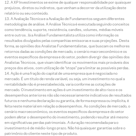
A XP Investimentos se exime de qualquer responsabilidade por quaisquer
prejuízos, diretos ou indiretos, que venham a decorrer da utilização deste
relatório ou seu conteúdo.
A Avaliação Técnica e a Avaliação de Fundamentos seguem diferentes
metodologias de análise. A Análise Técnica é executada seguindo conceitos
como tendência, suporte, resistência, candles, volumes, médias móveis
entre outros. Já a Análise Fundamentalista utiliza como informação os
resultados divulgados pelas companhias emissoras e suas projeções. Desta
forma, as opiniões dos Analistas Fundamentalistas, que buscam os melhores
retornos dadas as condições de mercado, o cenário macroeconômico e os
eventos específicos da empresa e do setor, podem divergir das opiniões dos
Analistas Técnicos, que visam identificar os movimentos mais prováveis dos
preços dos ativos, com utilização de “stops” para limitar as possíveis perdas.
Ação é uma fração do capital de uma empresa que é negociada no
mercado. É um título de renda variável, ou seja, um investimento no qual a
rentabilidade não é preestabelecida, varia conforme as cotações de
mercado. O investimento em ações é um investimento de alto risco e os
desempenhos anteriores não são necessariamente indicativos de resultados
futuros e nenhuma declaração ou garantia, de forma expressa ou implícita, é
feita neste material em relação a desempenhos. As condições de mercado, o
cenário macroeconômico, os eventos específicos da empresa e do setor
podem afetar o desempenho do investimento, podendo resultar até mesmo
em significativas perdas patrimoniais. A duração recomendada para o
investimento é de médio-longo prazo. Não há quaisquer garantias sobre o
patrimônio do cliente neste tipo de produto.