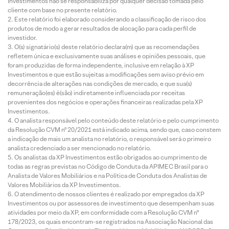
Investimentos não se responsabiliza por qualquer decisão tomada pelo
cliente com base no presente relatório.
Este relatório foi elaborado considerando a classificação de risco dos
produtos de modo a gerar resultados de alocação para cada perfil de
investidor.
O(s) signatário(s) deste relatório declara(m) que as recomendações
refletem única e exclusivamente suas análises e opiniões pessoais, que
foram produzidas de forma independente, inclusive em relação à XP
Investimentos e que estão sujeitas a modificações sem aviso prévio em
decorrência de alterações nas condições de mercado, e que sua(s)
remuneração(es) é(são) indiretamente influenciada por receitas
provenientes dos negócios e operações financeiras realizadas pela XP
Investimentos.
O analista responsável pelo conteúdo deste relatório e pelo cumprimento
da Resolução CVM nº 20/2021 está indicado acima, sendo que, caso constem
a indicação de mais um analista no relatório, o responsável será o primeiro
analista credenciado a ser mencionado no relatório.
Os analistas da XP Investimentos estão obrigados ao cumprimento de
todas as regras previstas no Código de Conduta da APIMEC Brasil para o
Analista de Valores Mobiliários e na Política de Conduta dos Analistas de
Valores Mobiliários da XP Investimentos.
O atendimento de nossos clientes é realizado por empregados da XP
Investimentos ou por assessores de investimento que desempenham suas
atividades por meio da XP, em conformidade com a Resolução CVM nº
178/2023, os quais encontram-se registrados na Associação Nacional das