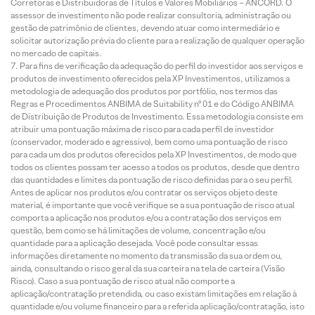
Corretoras e Distribuidoras de Títulos e Valores Mobiliários – ANCORD. O
assessor de investimento não pode realizar consultoria, administração ou
gestão de patrimônio de clientes, devendo atuar como intermediário e
solicitar autorização prévia do cliente para a realização de qualquer operação
no mercado de capitais.
Para fins de verificação da adequação do perfil do investidor aos serviços e
produtos de investimento oferecidos pela XP Investimentos, utilizamos a
metodologia de adequação dos produtos por portfólio, nos termos das
Regras e Procedimentos ANBIMA de Suitability nº 01 e do Código ANBIMA
de Distribuição de Produtos de Investimento. Essa metodologia consiste em
atribuir uma pontuação máxima de risco para cada perfil de investidor
(conservador, moderado e agressivo), bem como uma pontuação de risco
para cada um dos produtos oferecidos pela XP Investimentos, de modo que
todos os clientes possam ter acesso a todos os produtos, desde que dentro
das quantidades e limites da pontuação de risco definidas para o seu perfil.
Antes de aplicar nos produtos e/ou contratar os serviços objeto deste
material, é importante que você verifique se a sua pontuação de risco atual
comporta a aplicação nos produtos e/ou a contratação dos serviços em
questão, bem como se há limitações de volume, concentração e/ou
quantidade para a aplicação desejada. Você pode consultar essas
informações diretamente no momento da transmissão da sua ordem ou,
ainda, consultando o risco geral da sua carteira na tela de carteira (Visão
Risco). Caso a sua pontuação de risco atual não comporte a
aplicação/contratação pretendida, ou caso existam limitações em relação à
quantidade e/ou volume financeiro para a referida aplicação/contratação, isto