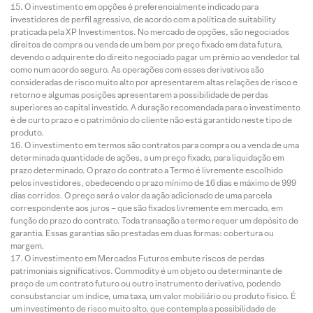
O investimento em opções é preferencialmente indicado para
investidores de perfil agressivo, de acordo com a política de suitability
praticada pela XP Investimentos. No mercado de opções, são negociados
direitos de compra ou venda de um bem por preço fixado em data futura,
devendo o adquirente do direito negociado pagar um prêmio ao vendedor tal
como num acordo seguro. As operações com esses derivativos são
consideradas de risco muito alto por apresentarem altas relações de risco e
retorno e algumas posições apresentarem a possibilidade de perdas
superiores ao capital investido. A duração recomendada para o investimento
é de curto prazo e o patrimônio do cliente não está garantido neste tipo de
produto.
O investimento em termos são contratos para compra ou a venda de uma
determinada quantidade de ações, a um preço fixado, para liquidação em
prazo determinado. O prazo do contrato a Termo é livremente escolhido
pelos investidores, obedecendo o prazo mínimo de 16 dias e máximo de 999
dias corridos. O preço será o valor da ação adicionado de uma parcela
correspondente aos juros – que são fixados livremente em mercado, em
função do prazo do contrato. Toda transação a termo requer um depósito de
garantia. Essas garantias são prestadas em duas formas: cobertura ou
margem.
O investimento em Mercados Futuros embute riscos de perdas
patrimoniais significativos. Commodity é um objeto ou determinante de
preço de um contrato futuro ou outro instrumento derivativo, podendo
consubstanciar um índice, uma taxa, um valor mobiliário ou produto físico. É
um investimento de risco muito alto, que contempla a possibilidade de