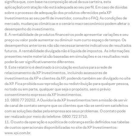
significa que, com base na composição atual da sua carteira, esta
aplicação/contratação não está adequada ao seu perfil. Em caso de dúvidas
sobre o processo de adequação dos produtos oferecidos pela XP
Investimentos ao seu perfil de investidor, consulte o FAQ. As condições de
mercado, mudanças climáticas e o cenário macroeconômico podem afetar o
desempenho do investimento.
A rentabilidade de produtos financeiros pode apresentar variações e seu
preço ou valor pode aumentar ou diminuir num curto espaço de tempo. Os
desempenhos anteriores não são necessariamente indicativos de resultados
futuros. A rentabilidade divulgada não é líquida de impostos. As informações
presentes neste material são baseadas em simulações e os resultados reais
poderão ser significativamente diferentes.
Este relatório é destinado à circulação exclusiva para a rede de
relacionamento da XP Investimentos, incluindo assessores de
investimentos da XP e clientes da XP, podendo também ser divulgado no site
da XP. Fica proibida sua reprodução ou redistribuição para qualquer pessoa,
no todo ou em parte, qualquer que seja o propósito, sem o prévio
consentimento expresso da XP Investimentos.
0800 77 20202. A Ouvidoria da XP Investimentos tem a missão de servir
de canal de contato sempre que os clientes que não se sentirem satisfeitos
com as soluções dadas pela empresa aos seus problemas. O contato pode
ser realizado por meio do telefone: 0800 722 3710.
O custo da operação e a política de cobrança estão definidos nas tabelas
de custos operacionais disponibilizadas no site da XP Investimentos:
www.xpi.com.br.