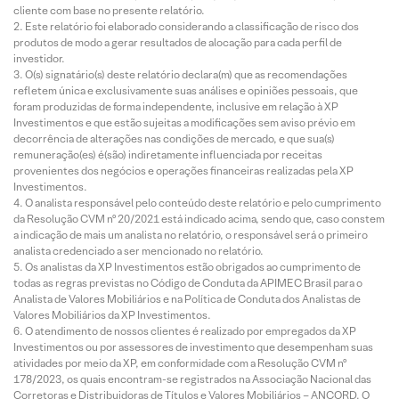
cliente com base no presente relatório.
Este relatório foi elaborado considerando a classificação de risco dos
produtos de modo a gerar resultados de alocação para cada perfil de
investidor.
O(s) signatário(s) deste relatório declara(m) que as recomendações
refletem única e exclusivamente suas análises e opiniões pessoais, que
foram produzidas de forma independente, inclusive em relação à XP
Investimentos e que estão sujeitas a modificações sem aviso prévio em
decorrência de alterações nas condições de mercado, e que sua(s)
remuneração(es) é(são) indiretamente influenciada por receitas
provenientes dos negócios e operações financeiras realizadas pela XP
Investimentos.
O analista responsável pelo conteúdo deste relatório e pelo cumprimento
da Resolução CVM nº 20/2021 está indicado acima, sendo que, caso constem
a indicação de mais um analista no relatório, o responsável será o primeiro
analista credenciado a ser mencionado no relatório.
Os analistas da XP Investimentos estão obrigados ao cumprimento de
todas as regras previstas no Código de Conduta da APIMEC Brasil para o
Analista de Valores Mobiliários e na Política de Conduta dos Analistas de
Valores Mobiliários da XP Investimentos.
O atendimento de nossos clientes é realizado por empregados da XP
Investimentos ou por assessores de investimento que desempenham suas
atividades por meio da XP, em conformidade com a Resolução CVM nº
178/2023, os quais encontram-se registrados na Associação Nacional das
Corretoras e Distribuidoras de Títulos e Valores Mobiliários – ANCORD. O