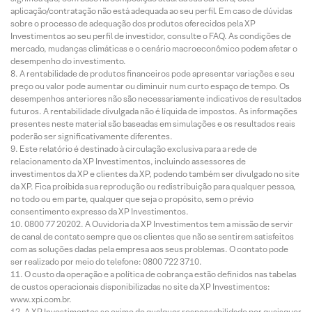
aplicação/contratação não está adequada ao seu perfil. Em caso de dúvidas
sobre o processo de adequação dos produtos oferecidos pela XP
Investimentos ao seu perfil de investidor, consulte o FAQ. As condições de
mercado, mudanças climáticas e o cenário macroeconômico podem afetar o
desempenho do investimento.
A rentabilidade de produtos financeiros pode apresentar variações e seu
preço ou valor pode aumentar ou diminuir num curto espaço de tempo. Os
desempenhos anteriores não são necessariamente indicativos de resultados
futuros. A rentabilidade divulgada não é líquida de impostos. As informações
presentes neste material são baseadas em simulações e os resultados reais
poderão ser significativamente diferentes.
Este relatório é destinado à circulação exclusiva para a rede de
relacionamento da XP Investimentos, incluindo assessores de
investimentos da XP e clientes da XP, podendo também ser divulgado no site
da XP. Fica proibida sua reprodução ou redistribuição para qualquer pessoa,
no todo ou em parte, qualquer que seja o propósito, sem o prévio
consentimento expresso da XP Investimentos.
0800 77 20202. A Ouvidoria da XP Investimentos tem a missão de servir
de canal de contato sempre que os clientes que não se sentirem satisfeitos
com as soluções dadas pela empresa aos seus problemas. O contato pode
ser realizado por meio do telefone: 0800 722 3710.
O custo da operação e a política de cobrança estão definidos nas tabelas
de custos operacionais disponibilizadas no site da XP Investimentos:
www.xpi.com.br.
A XP Investimentos se exime de qualquer responsabilidade por quaisquer