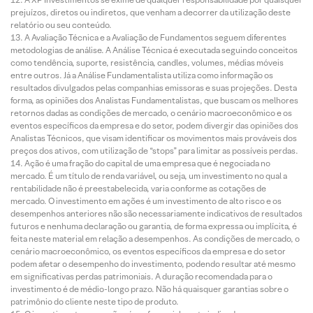
prejuízos, diretos ou indiretos, que venham a decorrer da utilização deste
relatório ou seu conteúdo.
A Avaliação Técnica e a Avaliação de Fundamentos seguem diferentes
metodologias de análise. A Análise Técnica é executada seguindo conceitos
como tendência, suporte, resistência, candles, volumes, médias móveis
entre outros. Já a Análise Fundamentalista utiliza como informação os
resultados divulgados pelas companhias emissoras e suas projeções. Desta
forma, as opiniões dos Analistas Fundamentalistas, que buscam os melhores
retornos dadas as condições de mercado, o cenário macroeconômico e os
eventos específicos da empresa e do setor, podem divergir das opiniões dos
Analistas Técnicos, que visam identificar os movimentos mais prováveis dos
preços dos ativos, com utilização de “stops” para limitar as possíveis perdas.
Ação é uma fração do capital de uma empresa que é negociada no
mercado. É um título de renda variável, ou seja, um investimento no qual a
rentabilidade não é preestabelecida, varia conforme as cotações de
mercado. O investimento em ações é um investimento de alto risco e os
desempenhos anteriores não são necessariamente indicativos de resultados
futuros e nenhuma declaração ou garantia, de forma expressa ou implícita, é
feita neste material em relação a desempenhos. As condições de mercado, o
cenário macroeconômico, os eventos específicos da empresa e do setor
podem afetar o desempenho do investimento, podendo resultar até mesmo
em significativas perdas patrimoniais. A duração recomendada para o
investimento é de médio-longo prazo. Não há quaisquer garantias sobre o
patrimônio do cliente neste tipo de produto.