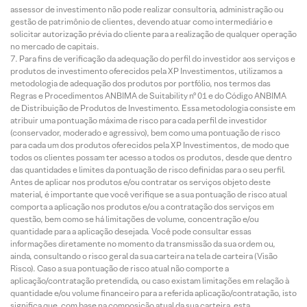
assessor de investimento não pode realizar consultoria, administração ou
gestão de patrimônio de clientes, devendo atuar como intermediário e
solicitar autorização prévia do cliente para a realização de qualquer operação
no mercado de capitais.
Para fins de verificação da adequação do perfil do investidor aos serviços e
produtos de investimento oferecidos pela XP Investimentos, utilizamos a
metodologia de adequação dos produtos por portfólio, nos termos das
Regras e Procedimentos ANBIMA de Suitability nº 01 e do Código ANBIMA
de Distribuição de Produtos de Investimento. Essa metodologia consiste em
atribuir uma pontuação máxima de risco para cada perfil de investidor
(conservador, moderado e agressivo), bem como uma pontuação de risco
para cada um dos produtos oferecidos pela XP Investimentos, de modo que
todos os clientes possam ter acesso a todos os produtos, desde que dentro
das quantidades e limites da pontuação de risco definidas para o seu perfil.
Antes de aplicar nos produtos e/ou contratar os serviços objeto deste
material, é importante que você verifique se a sua pontuação de risco atual
comporta a aplicação nos produtos e/ou a contratação dos serviços em
questão, bem como se há limitações de volume, concentração e/ou
quantidade para a aplicação desejada. Você pode consultar essas
informações diretamente no momento da transmissão da sua ordem ou,
ainda, consultando o risco geral da sua carteira na tela de carteira (Visão
Risco). Caso a sua pontuação de risco atual não comporte a
aplicação/contratação pretendida, ou caso existam limitações em relação à
quantidade e/ou volume financeiro para a referida aplicação/contratação, isto
significa que, com base na composição atual da sua carteira, esta