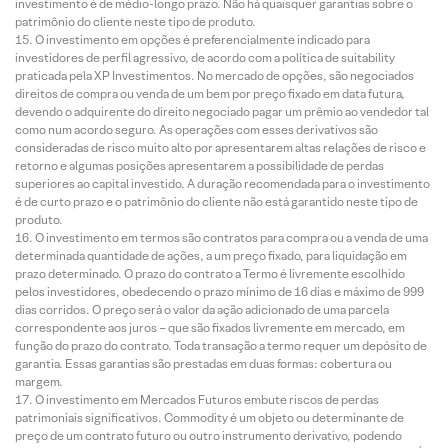
investimento é de médio-longo prazo. Não há quaisquer garantias sobre o
patrimônio do cliente neste tipo de produto.
O investimento em opções é preferencialmente indicado para
investidores de perfil agressivo, de acordo com a política de suitability
praticada pela XP Investimentos. No mercado de opções, são negociados
direitos de compra ou venda de um bem por preço fixado em data futura,
devendo o adquirente do direito negociado pagar um prêmio ao vendedor tal
como num acordo seguro. As operações com esses derivativos são
consideradas de risco muito alto por apresentarem altas relações de risco e
retorno e algumas posições apresentarem a possibilidade de perdas
superiores ao capital investido. A duração recomendada para o investimento
é de curto prazo e o patrimônio do cliente não está garantido neste tipo de
produto.
O investimento em termos são contratos para compra ou a venda de uma
determinada quantidade de ações, a um preço fixado, para liquidação em
prazo determinado. O prazo do contrato a Termo é livremente escolhido
pelos investidores, obedecendo o prazo mínimo de 16 dias e máximo de 999
dias corridos. O preço será o valor da ação adicionado de uma parcela
correspondente aos juros – que são fixados livremente em mercado, em
função do prazo do contrato. Toda transação a termo requer um depósito de
garantia. Essas garantias são prestadas em duas formas: cobertura ou
margem.
O investimento em Mercados Futuros embute riscos de perdas
patrimoniais significativos. Commodity é um objeto ou determinante de
preço de um contrato futuro ou outro instrumento derivativo, podendo