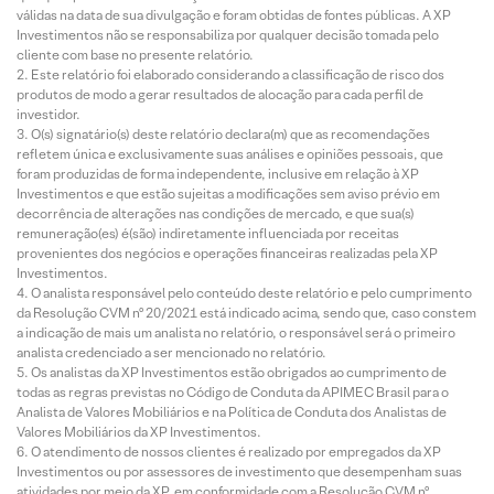
válidas na data de sua divulgação e foram obtidas de fontes públicas. A XP
Investimentos não se responsabiliza por qualquer decisão tomada pelo
cliente com base no presente relatório.
Este relatório foi elaborado considerando a classificação de risco dos
produtos de modo a gerar resultados de alocação para cada perfil de
investidor.
O(s) signatário(s) deste relatório declara(m) que as recomendações
refletem única e exclusivamente suas análises e opiniões pessoais, que
foram produzidas de forma independente, inclusive em relação à XP
Investimentos e que estão sujeitas a modificações sem aviso prévio em
decorrência de alterações nas condições de mercado, e que sua(s)
remuneração(es) é(são) indiretamente influenciada por receitas
provenientes dos negócios e operações financeiras realizadas pela XP
Investimentos.
O analista responsável pelo conteúdo deste relatório e pelo cumprimento
da Resolução CVM nº 20/2021 está indicado acima, sendo que, caso constem
a indicação de mais um analista no relatório, o responsável será o primeiro
analista credenciado a ser mencionado no relatório.
Os analistas da XP Investimentos estão obrigados ao cumprimento de
todas as regras previstas no Código de Conduta da APIMEC Brasil para o
Analista de Valores Mobiliários e na Política de Conduta dos Analistas de
Valores Mobiliários da XP Investimentos.
O atendimento de nossos clientes é realizado por empregados da XP
Investimentos ou por assessores de investimento que desempenham suas
atividades por meio da XP, em conformidade com a Resolução CVM nº