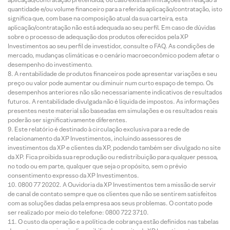
quantidade e/ou volume financeiro para a referida aplicação/contratação, isto
significa que, com base na composição atual da sua carteira, esta
aplicação/contratação não está adequada ao seu perfil. Em caso de dúvidas
sobre o processo de adequação dos produtos oferecidos pela XP
Investimentos ao seu perfil de investidor, consulte o FAQ. As condições de
mercado, mudanças climáticas e o cenário macroeconômico podem afetar o
desempenho do investimento.
A rentabilidade de produtos financeiros pode apresentar variações e seu
preço ou valor pode aumentar ou diminuir num curto espaço de tempo. Os
desempenhos anteriores não são necessariamente indicativos de resultados
futuros. A rentabilidade divulgada não é líquida de impostos. As informações
presentes neste material são baseadas em simulações e os resultados reais
poderão ser significativamente diferentes.
Este relatório é destinado à circulação exclusiva para a rede de
relacionamento da XP Investimentos, incluindo assessores de
investimentos da XP e clientes da XP, podendo também ser divulgado no site
da XP. Fica proibida sua reprodução ou redistribuição para qualquer pessoa,
no todo ou em parte, qualquer que seja o propósito, sem o prévio
consentimento expresso da XP Investimentos.
0800 77 20202. A Ouvidoria da XP Investimentos tem a missão de servir
de canal de contato sempre que os clientes que não se sentirem satisfeitos
com as soluções dadas pela empresa aos seus problemas. O contato pode
ser realizado por meio do telefone: 0800 722 3710.
O custo da operação e a política de cobrança estão definidos nas tabelas