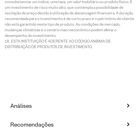
consubstanciar um índice, uma taxa, um valor mobiliário ou produto físico. É
um investimento de risco muito alto, que contempla a possibilidade de
oscilação de preço devido à utilização de alavancagem financeira. A duração
recomendada para o investimento é de curto prazo e o patrimônio do cliente
não está garantido neste tipo de produto. As condições de mercado,
mudanças climáticas e o cenário macroeconômico podem afetar o
desempenho do investimento.
ESTA INSTITUIÇÃO É ADERENTE AO CÓDIGO ANBIMA DE
DISTRIBUIÇÃO DE PRODUTOS DE INVESTIMENTO.
Análises
Recomendações