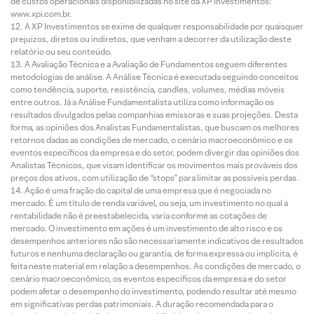
de custos operacionais disponibilizadas no site da XP Investimentos:
www.xpi.com.br.
A XP Investimentos se exime de qualquer responsabilidade por quaisquer
prejuízos, diretos ou indiretos, que venham a decorrer da utilização deste
relatório ou seu conteúdo.
A Avaliação Técnica e a Avaliação de Fundamentos seguem diferentes
metodologias de análise. A Análise Técnica é executada seguindo conceitos
como tendência, suporte, resistência, candles, volumes, médias móveis
entre outros. Já a Análise Fundamentalista utiliza como informação os
resultados divulgados pelas companhias emissoras e suas projeções. Desta
forma, as opiniões dos Analistas Fundamentalistas, que buscam os melhores
retornos dadas as condições de mercado, o cenário macroeconômico e os
eventos específicos da empresa e do setor, podem divergir das opiniões dos
Analistas Técnicos, que visam identificar os movimentos mais prováveis dos
preços dos ativos, com utilização de “stops” para limitar as possíveis perdas.
Ação é uma fração do capital de uma empresa que é negociada no
mercado. É um título de renda variável, ou seja, um investimento no qual a
rentabilidade não é preestabelecida, varia conforme as cotações de
mercado. O investimento em ações é um investimento de alto risco e os
desempenhos anteriores não são necessariamente indicativos de resultados
futuros e nenhuma declaração ou garantia, de forma expressa ou implícita, é
feita neste material em relação a desempenhos. As condições de mercado, o
cenário macroeconômico, os eventos específicos da empresa e do setor
podem afetar o desempenho do investimento, podendo resultar até mesmo
em significativas perdas patrimoniais. A duração recomendada para o