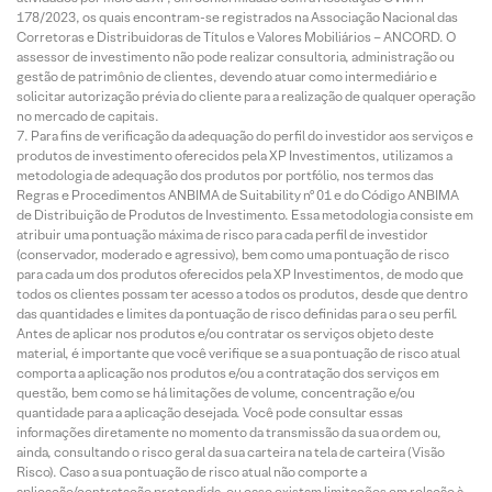
178/2023, os quais encontram-se registrados na Associação Nacional das
Corretoras e Distribuidoras de Títulos e Valores Mobiliários – ANCORD. O
assessor de investimento não pode realizar consultoria, administração ou
gestão de patrimônio de clientes, devendo atuar como intermediário e
solicitar autorização prévia do cliente para a realização de qualquer operação
no mercado de capitais.
Para fins de verificação da adequação do perfil do investidor aos serviços e
produtos de investimento oferecidos pela XP Investimentos, utilizamos a
metodologia de adequação dos produtos por portfólio, nos termos das
Regras e Procedimentos ANBIMA de Suitability nº 01 e do Código ANBIMA
de Distribuição de Produtos de Investimento. Essa metodologia consiste em
atribuir uma pontuação máxima de risco para cada perfil de investidor
(conservador, moderado e agressivo), bem como uma pontuação de risco
para cada um dos produtos oferecidos pela XP Investimentos, de modo que
todos os clientes possam ter acesso a todos os produtos, desde que dentro
das quantidades e limites da pontuação de risco definidas para o seu perfil.
Antes de aplicar nos produtos e/ou contratar os serviços objeto deste
material, é importante que você verifique se a sua pontuação de risco atual
comporta a aplicação nos produtos e/ou a contratação dos serviços em
questão, bem como se há limitações de volume, concentração e/ou
quantidade para a aplicação desejada. Você pode consultar essas
informações diretamente no momento da transmissão da sua ordem ou,
ainda, consultando o risco geral da sua carteira na tela de carteira (Visão
Risco). Caso a sua pontuação de risco atual não comporte a
aplicação/contratação pretendida, ou caso existam limitações em relação à