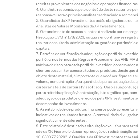
receitas provenientes dos negócios e operações financeiras 
O analista responsável pelo conteúdo deste relatório e pe
responsável será o primeiro analista credenciado a ser menci
Os analistas da XP Investimentos estão obrigados ao cumpr
Analistas de Valores Mobiliários da XP Investimentos.
O atendimento de nossos clientes é realizado por empreg
Resolução CVM nº 178/2023, os quais encontram-se registrad
realizar consultoria, administração ou gestão de patrimônio 
capitais.
Para fins de verificação da adequação do perfil do invest
portfólio, nos termos das Regras e Procedimentos ANBIMA de
máxima de risco para cada perfil de investidor (conservado
clientes possam ter acesso a todos os produtos, desde que de
objeto deste material, é importante que você verifique se a
volume, concentração e/ou quantidade para a aplicação dese
carteira na tela de carteira (Visão Risco). Caso a sua pontu
para a referida aplicação/contratação, isto significa que, co
adequação dos produtos oferecidos pela XP Investimentos ao
desempenho do investimento.
A rentabilidade de produtos financeiros pode apresentar
indicativos de resultados futuros. A rentabilidade divulgada
significativamente diferentes.
Este relatório é destinado à circulação exclusiva para a 
site da XP. Fica proibida sua reprodução ou redistribuição p
0800 77 20202. A Ouvidoria da XP Investimentos tem a mi