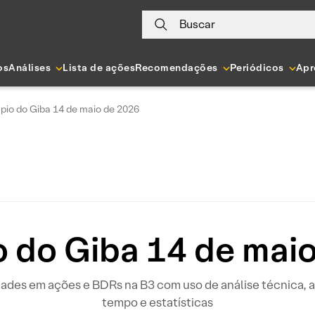
Buscar
os
Análises
Lista de ações
Recomendações
Periódicos
Apr
pio do Giba 14 de maio de 2026
 do Giba 14 de mai
idades em ações e BDRs na B3 com uso de análise técnica
tempo e estatísticas