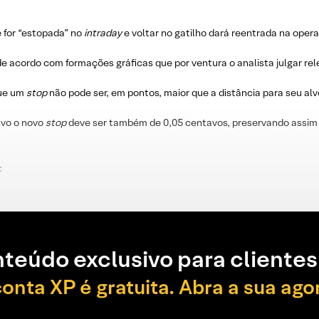
e for “estopada” no
intraday
e voltar no gatilho dará reentrada na oper
e acordo com formações gráficas que por ventura o analista julgar re
que um
stop
não pode ser, em pontos, maior que a distância para seu alv
lvo o novo
stop
deve ser também de 0,05 centavos, preservando assim 
:
teúdo exclusivo para clientes
conta XP é gratuita. Abra a sua ago