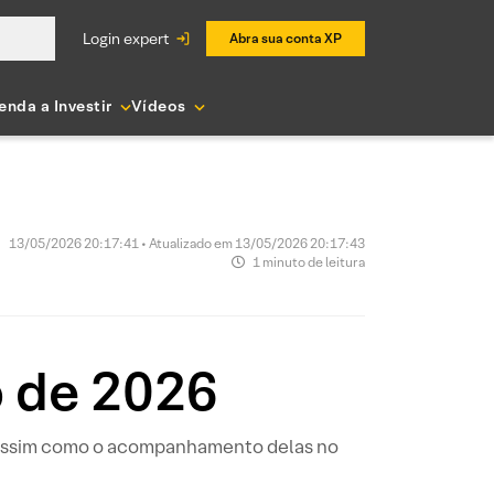
login expert
Abra sua conta XP
enda a Investir
Vídeos
13/05/2026 20:17:41 • Atualizado em 13/05/2026 20:17:43
1 minuto de leitura
o de 2026
, assim como o acompanhamento delas no