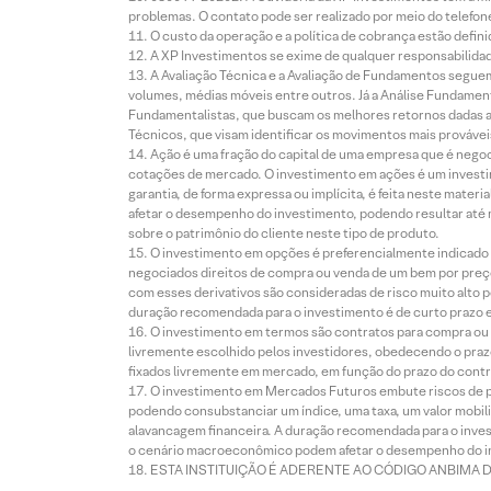
problemas. O contato pode ser realizado por meio do telefon
O custo da operação e a política de cobrança estão defini
A XP Investimentos se exime de qualquer responsabilidade
A Avaliação Técnica e a Avaliação de Fundamentos seguem
volumes, médias móveis entre outros. Já a Análise Fundament
Fundamentalistas, que buscam os melhores retornos dadas as
Técnicos, que visam identificar os movimentos mais prováveis 
Ação é uma fração do capital de uma empresa que é negoci
cotações de mercado. O investimento em ações é um investi
garantia, de forma expressa ou implícita, é feita neste ma
afetar o desempenho do investimento, podendo resultar até 
sobre o patrimônio do cliente neste tipo de produto.
O investimento em opções é preferencialmente indicado pa
negociados direitos de compra ou venda de um bem por preço
com esses derivativos são consideradas de risco muito alto p
duração recomendada para o investimento é de curto prazo e 
O investimento em termos são contratos para compra ou a
livremente escolhido pelos investidores, obedecendo o prazo
fixados livremente em mercado, em função do prazo do contr
O investimento em Mercados Futuros embute riscos de pe
podendo consubstanciar um índice, uma taxa, um valor mobiliá
alavancagem financeira. A duração recomendada para o invest
o cenário macroeconômico podem afetar o desempenho do i
ESTA INSTITUIÇÃO É ADERENTE AO CÓDIGO ANBIMA 