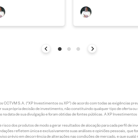
entos CCTVM S.A. (“XP Investimentos ou XP”) de acordo com todas as exigências p
r sua própria decisão de investimento, não constituindo qualquer tipo de oferta ou
s na data de sua divulgação e foram obtidas de fontes públicas. A XP Investimentos
e risco dos produtos de modo a gerar resultados de alocação para cada perfil de inv
mendações refletem única e exclusivamente suas análises e opiniões pessoais, que 
aviso prévio em decorrência de alterações nas condições de mercado, e que sua(s)