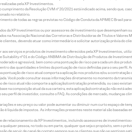
realizadas pela XP Investimentos.
lo cumprimento da Resolução CVM nº 20/2021 está indicado acima, sendo que, caso 
onado no relatório.
imento de todas as regras previstas no Código de Conduta da APIMEC Brasil para o 
ados da XP Investimentos ou por assessores de investimento que desempenham sua
os na Associação Nacional das Corretoras e Distribuidoras de Títulos e Valores 
de clientes, devendo atuar como intermediário e solicitar autorização prévia do cl
idor aos serviços e produtos de investimento oferecidos pela XP Investimentos, uti
 Suitability nº 01 e do Código ANBIMA de Distribuição de Produtos de Investimen
r, moderado e agressivo), bem como uma pontuação de risco para cada um dos produ
ntro das quantidades e limites da pontuação de risco definidas para o seu perfil. A
 sua pontuação de risco atual comporta a aplicação nos produtos e/ou a contratação
jada. Você pode consultar essas informações diretamente no momento da transmissã
ação de risco atual não comporte a aplicação/contratação pretendida, ou caso exista
m base na composição atual da sua carteira, esta aplicação/contratação não está ad
 seu perfil de investidor, consulte o FAQ. As condições de mercado, mudanças cl
 variações e seu preço ou valor pode aumentar ou diminuir num curto espaço de t
 não é líquida de impostos. As informações presentes neste material são baseadas e
rede de relacionamento da XP Investimentos, incluindo assessores de investimentos
ara qualquer pessoa, no todo ou em parte, qualquer que seja o propósito, sem o pr
ssão de servir de canal de contato sempre que os clientes que não se sentirem sat