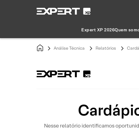
Expert XP 2026
Quem som
Análise Técnica
Relatórios
Cardá
Cardápio
Nesse relatório identificamos oportun