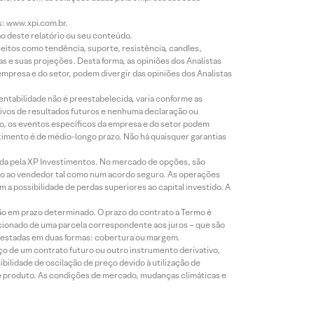
s: www.xpi.com.br.
ão deste relatório ou seu conteúdo.
eitos como tendência, suporte, resistência, candles,
s e suas projeções. Desta forma, as opiniões dos Analistas
presa e do setor, podem divergir das opiniões dos Analistas
entabilidade não é preestabelecida, varia conforme as
ivos de resultados futuros e nenhuma declaração ou
co, os eventos específicos da empresa e do setor podem
timento é de médio-longo prazo. Não há quaisquer garantias
icada pela XP Investimentos. No mercado de opções, são
mio ao vendedor tal como num acordo seguro. As operações
a possibilidade de perdas superiores ao capital investido. A
ão em prazo determinado. O prazo do contrato a Termo é
icionado de uma parcela correspondente aos juros – que são
prestadas em duas formas: cobertura ou margem.
o de um contrato futuro ou outro instrumento derivativo,
bilidade de oscilação de preço devido à utilização de
de produto. As condições de mercado, mudanças climáticas e