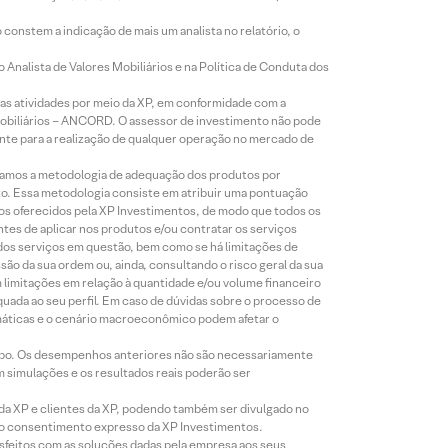
constem a indicação de mais um analista no relatório, o
Analista de Valores Mobiliários e na Política de Conduta dos
s atividades por meio da XP, em conformidade com a
Mobiliários – ANCORD. O assessor de investimento não pode
iente para a realização de qualquer operação no mercado de
lizamos a metodologia de adequação dos produtos por
to. Essa metodologia consiste em atribuir uma pontuação
tos oferecidos pela XP Investimentos, de modo que todos os
ntes de aplicar nos produtos e/ou contratar os serviços
 dos serviços em questão, bem como se há limitações de
o da sua ordem ou, ainda, consultando o risco geral da sua
m limitações em relação à quantidade e/ou volume financeiro
equada ao seu perfil. Em caso de dúvidas sobre o processo de
imáticas e o cenário macroeconômico podem afetar o
empo. Os desempenhos anteriores não são necessariamente
m simulações e os resultados reais poderão ser
 da XP e clientes da XP, podendo também ser divulgado no
évio consentimento expresso da XP Investimentos.
isfeitos com as soluções dadas pela empresa aos seus