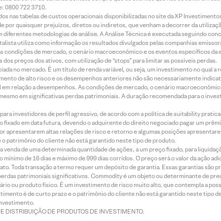
e: 0800 722 3710.
dos nas tabelas de custos operacionais disponibilizadas no site da XP Investimento
 por quaisquer prejuízos, diretos ou indiretos, que venham a decorrer da utilizaç
 diferentes metodologias de análise. A Análise Técnica é executada seguindo conc
alista utiliza como informação os resultados divulgados pelas companhias emissora
 condições de mercado, o cenário macroeconômico e os eventos específicos da em
dos preços dos ativos, com utilização de “stops” para limitar as possíveis perdas.
ada no mercado. É um título de renda variável, ou seja, um investimento no qual a r
mento de alto risco e os desempenhos anteriores não são necessariamente indicat
terial em relação a desempenhos. As condições de mercado, o cenário macroeconômi
mesmo em significativas perdas patrimoniais. A duração recomendada para o inves
ra investidores de perfil agressivo, de acordo com a política de suitability prat
 fixado em data futura, devendo o adquirente do direito negociado pagar um prê
or apresentarem altas relações de risco e retorno e algumas posições apresentarem 
o patrimônio do cliente não está garantido neste tipo de produto.
 venda de uma determinada quantidade de ações, a um preço fixado, para liquidaç
 mínimo de 16 dias e máximo de 999 dias corridos. O preço será o valor da ação ad
ato. Toda transação a termo requer um depósito de garantia. Essas garantias são 
rdas patrimoniais significativos. Commodity é um objeto ou determinante de preç
rio ou produto físico. É um investimento de risco muito alto, que contempla a possi
imento é de curto prazo e o patrimônio do cliente não está garantido neste tipo 
nvestimento.
DE DISTRIBUIÇÃO DE PRODUTOS DE INVESTIMENTO.