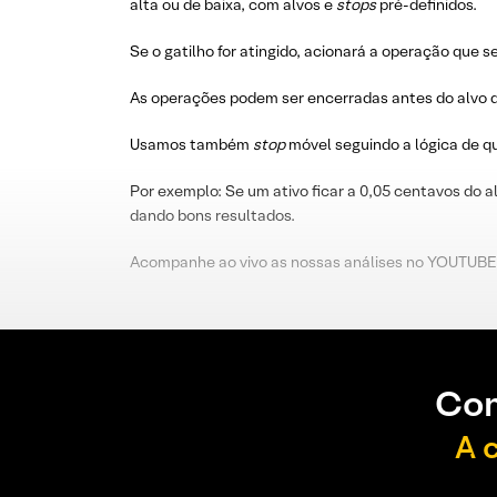
alta ou de baixa, com alvos e
stops
pré-definidos.
Se o gatilho for atingido, acionará a operação que s
As operações podem ser encerradas antes do alvo d
Usamos também
stop
móvel seguindo a lógica de 
Por exemplo: Se um ativo ficar a 0,05 centavos do a
dando bons resultados.
Acompanhe ao vivo as nossas análises no YOUTUBE
Con
A 