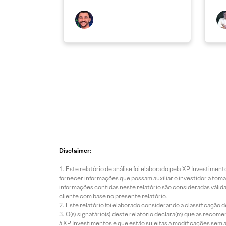
Disclaimer:
Este relatório de análise foi elaborado pela XP Investim
fornecer informações que possam auxiliar o investidor a toma
informações contidas neste relatório são consideradas válida
cliente com base no presente relatório.
Este relatório foi elaborado considerando a classificação d
O(s) signatário(s) deste relatório declara(m) que as reco
à XP Investimentos e que estão sujeitas a modificações sem 