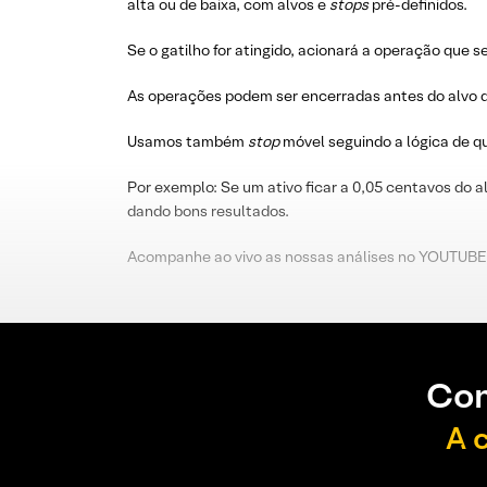
alta ou de baixa, com alvos e
stops
pré-definidos.
Se o gatilho for atingido, acionará a operação que s
As operações podem ser encerradas antes do alvo d
Usamos também
stop
móvel seguindo a lógica de 
Por exemplo: Se um ativo ficar a 0,05 centavos do a
dando bons resultados.
Acompanhe ao vivo as nossas análises no YOUTUBE
Con
A 