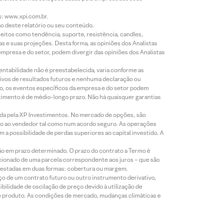
s: www.xpi.com.br.
ão deste relatório ou seu conteúdo.
eitos como tendência, suporte, resistência, candles,
s e suas projeções. Desta forma, as opiniões dos Analistas
presa e do setor, podem divergir das opiniões dos Analistas
entabilidade não é preestabelecida, varia conforme as
ivos de resultados futuros e nenhuma declaração ou
co, os eventos específicos da empresa e do setor podem
timento é de médio-longo prazo. Não há quaisquer garantias
icada pela XP Investimentos. No mercado de opções, são
mio ao vendedor tal como num acordo seguro. As operações
a possibilidade de perdas superiores ao capital investido. A
ão em prazo determinado. O prazo do contrato a Termo é
icionado de uma parcela correspondente aos juros – que são
prestadas em duas formas: cobertura ou margem.
o de um contrato futuro ou outro instrumento derivativo,
bilidade de oscilação de preço devido à utilização de
de produto. As condições de mercado, mudanças climáticas e