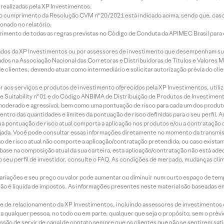
realizadas pela XP Investimentos.
lo cumprimento da Resolução CVM nº 20/2021 está indicado acima, sendo que, caso 
onado no relatório.
imento de todas as regras previstas no Código de Conduta da APIMEC Brasil para o 
ados da XP Investimentos ou por assessores de investimento que desempenham sua
os na Associação Nacional das Corretoras e Distribuidoras de Títulos e Valores 
de clientes, devendo atuar como intermediário e solicitar autorização prévia do cl
idor aos serviços e produtos de investimento oferecidos pela XP Investimentos, uti
 Suitability nº 01 e do Código ANBIMA de Distribuição de Produtos de Investimen
r, moderado e agressivo), bem como uma pontuação de risco para cada um dos produ
ntro das quantidades e limites da pontuação de risco definidas para o seu perfil. A
 sua pontuação de risco atual comporta a aplicação nos produtos e/ou a contratação
jada. Você pode consultar essas informações diretamente no momento da transmissã
ação de risco atual não comporte a aplicação/contratação pretendida, ou caso exista
m base na composição atual da sua carteira, esta aplicação/contratação não está ad
 seu perfil de investidor, consulte o FAQ. As condições de mercado, mudanças cl
 variações e seu preço ou valor pode aumentar ou diminuir num curto espaço de t
 não é líquida de impostos. As informações presentes neste material são baseadas e
rede de relacionamento da XP Investimentos, incluindo assessores de investimentos
ara qualquer pessoa, no todo ou em parte, qualquer que seja o propósito, sem o pr
ssão de servir de canal de contato sempre que os clientes que não se sentirem sat