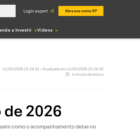
login expert
Abra sua conta XP
enda a Investir
Vídeos
11/05/2026 10:24:31 • Atualizado em 11/05/2026 10:24:33
1 minuto de leitura
o de 2026
, assim como o acompanhamento delas no