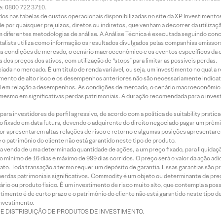
e: 0800 722 3710.
dos nas tabelas de custos operacionais disponibilizadas no site da XP Investimento
 por quaisquer prejuízos, diretos ou indiretos, que venham a decorrer da utilizaç
 diferentes metodologias de análise. A Análise Técnica é executada seguindo conc
alista utiliza como informação os resultados divulgados pelas companhias emissora
 condições de mercado, o cenário macroeconômico e os eventos específicos da em
dos preços dos ativos, com utilização de “stops” para limitar as possíveis perdas.
ada no mercado. É um título de renda variável, ou seja, um investimento no qual a r
mento de alto risco e os desempenhos anteriores não são necessariamente indicat
terial em relação a desempenhos. As condições de mercado, o cenário macroeconômi
mesmo em significativas perdas patrimoniais. A duração recomendada para o inves
ra investidores de perfil agressivo, de acordo com a política de suitability prat
 fixado em data futura, devendo o adquirente do direito negociado pagar um prê
or apresentarem altas relações de risco e retorno e algumas posições apresentarem 
o patrimônio do cliente não está garantido neste tipo de produto.
 venda de uma determinada quantidade de ações, a um preço fixado, para liquidaç
 mínimo de 16 dias e máximo de 999 dias corridos. O preço será o valor da ação ad
ato. Toda transação a termo requer um depósito de garantia. Essas garantias são 
rdas patrimoniais significativos. Commodity é um objeto ou determinante de preç
rio ou produto físico. É um investimento de risco muito alto, que contempla a possi
imento é de curto prazo e o patrimônio do cliente não está garantido neste tipo 
nvestimento.
DE DISTRIBUIÇÃO DE PRODUTOS DE INVESTIMENTO.