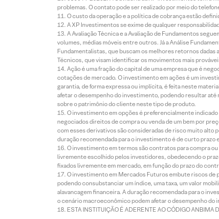
problemas. O contato pode ser realizado por meio do telefon
O custo da operação e a política de cobrança estão defini
A XP Investimentos se exime de qualquer responsabilidade
A Avaliação Técnica e a Avaliação de Fundamentos seguem
volumes, médias móveis entre outros. Já a Análise Fundament
Fundamentalistas, que buscam os melhores retornos dadas as
Técnicos, que visam identificar os movimentos mais prováveis 
Ação é uma fração do capital de uma empresa que é negoci
cotações de mercado. O investimento em ações é um investi
garantia, de forma expressa ou implícita, é feita neste ma
afetar o desempenho do investimento, podendo resultar até 
sobre o patrimônio do cliente neste tipo de produto.
O investimento em opções é preferencialmente indicado pa
negociados direitos de compra ou venda de um bem por preço
com esses derivativos são consideradas de risco muito alto p
duração recomendada para o investimento é de curto prazo e 
O investimento em termos são contratos para compra ou a
livremente escolhido pelos investidores, obedecendo o prazo
fixados livremente em mercado, em função do prazo do contr
O investimento em Mercados Futuros embute riscos de pe
podendo consubstanciar um índice, uma taxa, um valor mobiliá
alavancagem financeira. A duração recomendada para o invest
o cenário macroeconômico podem afetar o desempenho do i
ESTA INSTITUIÇÃO É ADERENTE AO CÓDIGO ANBIMA 