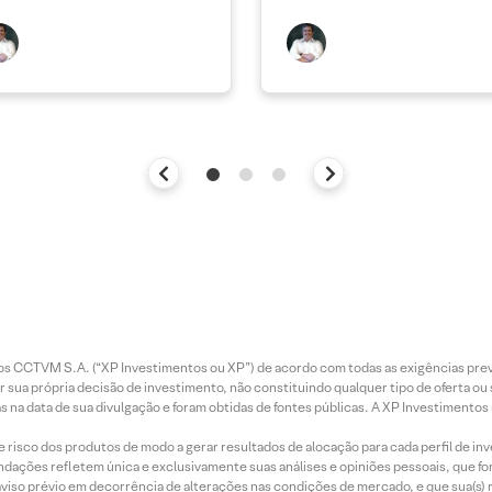
entos CCTVM S.A. (“XP Investimentos ou XP”) de acordo com todas as exigências p
r sua própria decisão de investimento, não constituindo qualquer tipo de oferta ou
s na data de sua divulgação e foram obtidas de fontes públicas. A XP Investimentos
e risco dos produtos de modo a gerar resultados de alocação para cada perfil de inv
mendações refletem única e exclusivamente suas análises e opiniões pessoais, que 
aviso prévio em decorrência de alterações nas condições de mercado, e que sua(s)