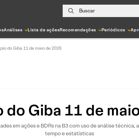
Buscar
os
Análises
Lista de ações
Recomendações
Periódicos
Apr
pio do Giba 11 de maio de 2026
 do Giba 11 de mai
idades em ações e BDRs na B3 com uso de análise técnica
tempo e estatísticas