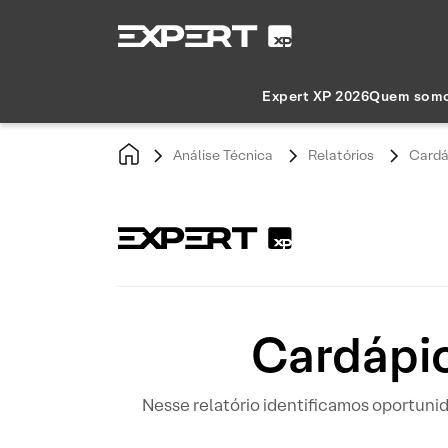
Expert XP 2026
Quem som
Análise Técnica
Relatórios
Cardá
Cardápio
Nesse relatório identificamos oportun