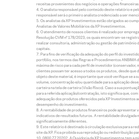
receitas provenientes dos negócios e operações financeiras 
O analista responsável pelo conteúdo deste relatório e pe
responsável será o primeiro analista credenciado a ser menci
Os analistas da XP Investimentos estão obrigados ao cumpr
Analistas de Valores Mobiliários da XP Investimentos.
O atendimento de nossos clientes é realizado por empreg
Resolução CVM nº 178/2023, os quais encontram-se registrad
realizar consultoria, administração ou gestão de patrimônio 
capitais.
Para fins de verificação da adequação do perfil do invest
portfólio, nos termos das Regras e Procedimentos ANBIMA de
máxima de risco para cada perfil de investidor (conservado
clientes possam ter acesso a todos os produtos, desde que de
objeto deste material, é importante que você verifique se a
volume, concentração e/ou quantidade para a aplicação dese
carteira na tela de carteira (Visão Risco). Caso a sua pontu
para a referida aplicação/contratação, isto significa que, co
adequação dos produtos oferecidos pela XP Investimentos ao
desempenho do investimento.
A rentabilidade de produtos financeiros pode apresentar
indicativos de resultados futuros. A rentabilidade divulgada
significativamente diferentes.
Este relatório é destinado à circulação exclusiva para a 
site da XP. Fica proibida sua reprodução ou redistribuição p
0800 77 20202. A Ouvidoria da XP Investimentos tem a mi