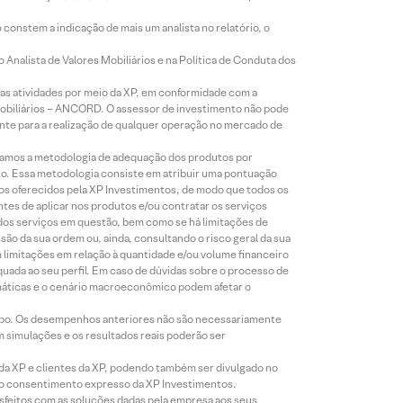
constem a indicação de mais um analista no relatório, o
Analista de Valores Mobiliários e na Política de Conduta dos
s atividades por meio da XP, em conformidade com a
Mobiliários – ANCORD. O assessor de investimento não pode
iente para a realização de qualquer operação no mercado de
lizamos a metodologia de adequação dos produtos por
to. Essa metodologia consiste em atribuir uma pontuação
tos oferecidos pela XP Investimentos, de modo que todos os
ntes de aplicar nos produtos e/ou contratar os serviços
 dos serviços em questão, bem como se há limitações de
o da sua ordem ou, ainda, consultando o risco geral da sua
m limitações em relação à quantidade e/ou volume financeiro
equada ao seu perfil. Em caso de dúvidas sobre o processo de
imáticas e o cenário macroeconômico podem afetar o
empo. Os desempenhos anteriores não são necessariamente
m simulações e os resultados reais poderão ser
 da XP e clientes da XP, podendo também ser divulgado no
évio consentimento expresso da XP Investimentos.
isfeitos com as soluções dadas pela empresa aos seus