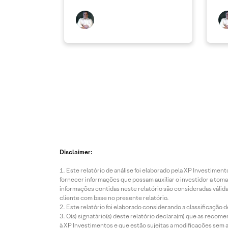
Disclaimer:
Este relatório de análise foi elaborado pela XP Investim
fornecer informações que possam auxiliar o investidor a toma
informações contidas neste relatório são consideradas válida
cliente com base no presente relatório.
Este relatório foi elaborado considerando a classificação d
O(s) signatário(s) deste relatório declara(m) que as reco
à XP Investimentos e que estão sujeitas a modificações sem 