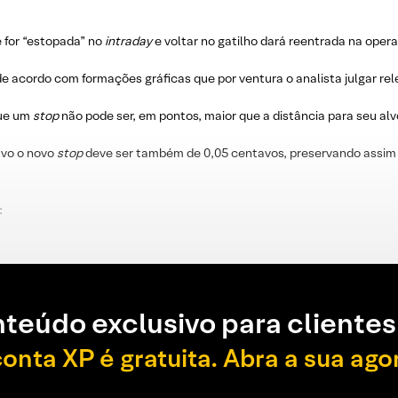
e for “estopada” no
intraday
e voltar no gatilho dará reentrada na oper
e acordo com formações gráficas que por ventura o analista julgar re
que um
stop
não pode ser, em pontos, maior que a distância para seu alv
lvo o novo
stop
deve ser também de 0,05 centavos, preservando assim 
:
teúdo exclusivo para clientes
conta XP é gratuita. Abra a sua ago