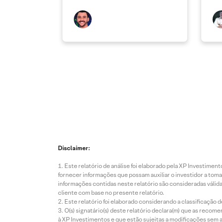
Disclaimer:
Este relatório de análise foi elaborado pela XP Investim
fornecer informações que possam auxiliar o investidor a toma
informações contidas neste relatório são consideradas válida
cliente com base no presente relatório.
Este relatório foi elaborado considerando a classificação d
O(s) signatário(s) deste relatório declara(m) que as reco
à XP Investimentos e que estão sujeitas a modificações sem 