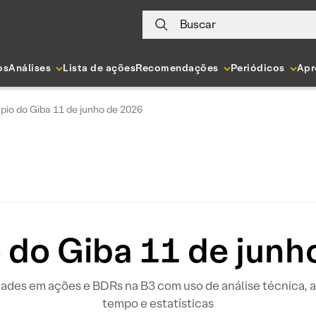
Buscar
os
Análises
Lista de ações
Recomendações
Periódicos
Apr
pio do Giba 11 de junho de 2026
 do Giba 11 de junh
idades em ações e BDRs na B3 com uso de análise técnica
tempo e estatísticas