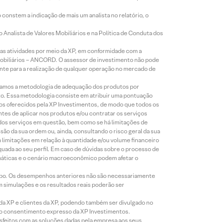
constem a indicação de mais um analista no relatório, o
Analista de Valores Mobiliários e na Política de Conduta dos
s atividades por meio da XP, em conformidade com a
Mobiliários – ANCORD. O assessor de investimento não pode
iente para a realização de qualquer operação no mercado de
lizamos a metodologia de adequação dos produtos por
to. Essa metodologia consiste em atribuir uma pontuação
tos oferecidos pela XP Investimentos, de modo que todos os
ntes de aplicar nos produtos e/ou contratar os serviços
 dos serviços em questão, bem como se há limitações de
o da sua ordem ou, ainda, consultando o risco geral da sua
m limitações em relação à quantidade e/ou volume financeiro
equada ao seu perfil. Em caso de dúvidas sobre o processo de
imáticas e o cenário macroeconômico podem afetar o
empo. Os desempenhos anteriores não são necessariamente
m simulações e os resultados reais poderão ser
 da XP e clientes da XP, podendo também ser divulgado no
évio consentimento expresso da XP Investimentos.
isfeitos com as soluções dadas pela empresa aos seus