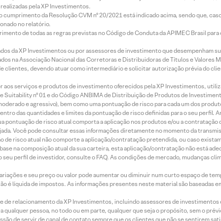
realizadas pela XP Investimentos.
lo cumprimento da Resolução CVM nº 20/2021 está indicado acima, sendo que, caso 
onado no relatório.
imento de todas as regras previstas no Código de Conduta da APIMEC Brasil para o 
ados da XP Investimentos ou por assessores de investimento que desempenham sua
os na Associação Nacional das Corretoras e Distribuidoras de Títulos e Valores 
de clientes, devendo atuar como intermediário e solicitar autorização prévia do cl
idor aos serviços e produtos de investimento oferecidos pela XP Investimentos, uti
 Suitability nº 01 e do Código ANBIMA de Distribuição de Produtos de Investimen
r, moderado e agressivo), bem como uma pontuação de risco para cada um dos produ
ntro das quantidades e limites da pontuação de risco definidas para o seu perfil. A
 sua pontuação de risco atual comporta a aplicação nos produtos e/ou a contratação
jada. Você pode consultar essas informações diretamente no momento da transmissã
ação de risco atual não comporte a aplicação/contratação pretendida, ou caso exista
m base na composição atual da sua carteira, esta aplicação/contratação não está ad
 seu perfil de investidor, consulte o FAQ. As condições de mercado, mudanças cl
 variações e seu preço ou valor pode aumentar ou diminuir num curto espaço de t
 não é líquida de impostos. As informações presentes neste material são baseadas e
rede de relacionamento da XP Investimentos, incluindo assessores de investimentos
ara qualquer pessoa, no todo ou em parte, qualquer que seja o propósito, sem o pr
ssão de servir de canal de contato sempre que os clientes que não se sentirem sat