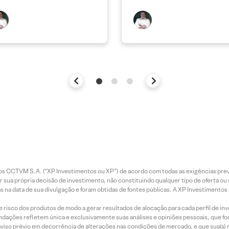
entos CCTVM S.A. (“XP Investimentos ou XP”) de acordo com todas as exigências p
r sua própria decisão de investimento, não constituindo qualquer tipo de oferta ou
s na data de sua divulgação e foram obtidas de fontes públicas. A XP Investimentos
e risco dos produtos de modo a gerar resultados de alocação para cada perfil de inv
mendações refletem única e exclusivamente suas análises e opiniões pessoais, que 
aviso prévio em decorrência de alterações nas condições de mercado, e que sua(s)