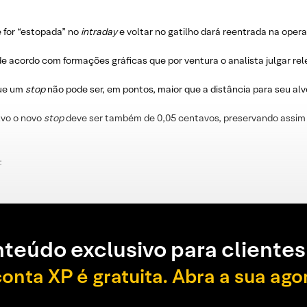
e for “estopada” no
intraday
e voltar no gatilho dará reentrada na oper
e acordo com formações gráficas que por ventura o analista julgar re
que um
stop
não pode ser, em pontos, maior que a distância para seu alv
lvo o novo
stop
deve ser também de 0,05 centavos, preservando assim 
:
teúdo exclusivo para clientes
conta XP é gratuita. Abra a sua ago