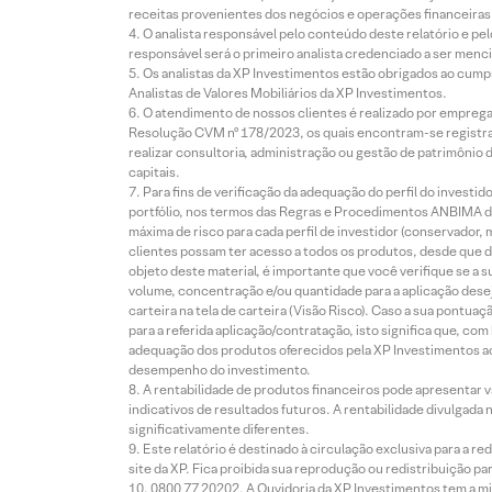
receitas provenientes dos negócios e operações financeiras 
O analista responsável pelo conteúdo deste relatório e pe
responsável será o primeiro analista credenciado a ser menci
Os analistas da XP Investimentos estão obrigados ao cumpr
Analistas de Valores Mobiliários da XP Investimentos.
O atendimento de nossos clientes é realizado por empreg
Resolução CVM nº 178/2023, os quais encontram-se registrad
realizar consultoria, administração ou gestão de patrimônio 
capitais.
Para fins de verificação da adequação do perfil do invest
portfólio, nos termos das Regras e Procedimentos ANBIMA de
máxima de risco para cada perfil de investidor (conservado
clientes possam ter acesso a todos os produtos, desde que de
objeto deste material, é importante que você verifique se a
volume, concentração e/ou quantidade para a aplicação dese
carteira na tela de carteira (Visão Risco). Caso a sua pontu
para a referida aplicação/contratação, isto significa que, co
adequação dos produtos oferecidos pela XP Investimentos ao
desempenho do investimento.
A rentabilidade de produtos financeiros pode apresentar
indicativos de resultados futuros. A rentabilidade divulgada
significativamente diferentes.
Este relatório é destinado à circulação exclusiva para a 
site da XP. Fica proibida sua reprodução ou redistribuição p
0800 77 20202. A Ouvidoria da XP Investimentos tem a mi