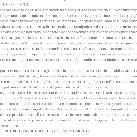
e: 0800 722 3710.
dos nas tabelas de custos operacionais disponibilizadas no site da XP Investimento
 por quaisquer prejuízos, diretos ou indiretos, que venham a decorrer da utilizaç
 diferentes metodologias de análise. A Análise Técnica é executada seguindo conc
alista utiliza como informação os resultados divulgados pelas companhias emissora
 condições de mercado, o cenário macroeconômico e os eventos específicos da em
dos preços dos ativos, com utilização de “stops” para limitar as possíveis perdas.
ada no mercado. É um título de renda variável, ou seja, um investimento no qual a r
mento de alto risco e os desempenhos anteriores não são necessariamente indicat
terial em relação a desempenhos. As condições de mercado, o cenário macroeconômi
mesmo em significativas perdas patrimoniais. A duração recomendada para o inves
ra investidores de perfil agressivo, de acordo com a política de suitability prat
 fixado em data futura, devendo o adquirente do direito negociado pagar um prê
or apresentarem altas relações de risco e retorno e algumas posições apresentarem 
o patrimônio do cliente não está garantido neste tipo de produto.
 venda de uma determinada quantidade de ações, a um preço fixado, para liquidaç
 mínimo de 16 dias e máximo de 999 dias corridos. O preço será o valor da ação ad
ato. Toda transação a termo requer um depósito de garantia. Essas garantias são 
rdas patrimoniais significativos. Commodity é um objeto ou determinante de preç
rio ou produto físico. É um investimento de risco muito alto, que contempla a possi
imento é de curto prazo e o patrimônio do cliente não está garantido neste tipo 
nvestimento.
DE DISTRIBUIÇÃO DE PRODUTOS DE INVESTIMENTO.