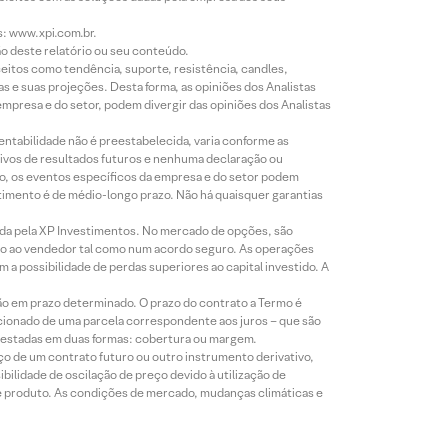
s: www.xpi.com.br.
ão deste relatório ou seu conteúdo.
eitos como tendência, suporte, resistência, candles,
s e suas projeções. Desta forma, as opiniões dos Analistas
presa e do setor, podem divergir das opiniões dos Analistas
entabilidade não é preestabelecida, varia conforme as
ivos de resultados futuros e nenhuma declaração ou
co, os eventos específicos da empresa e do setor podem
timento é de médio-longo prazo. Não há quaisquer garantias
icada pela XP Investimentos. No mercado de opções, são
mio ao vendedor tal como num acordo seguro. As operações
a possibilidade de perdas superiores ao capital investido. A
ão em prazo determinado. O prazo do contrato a Termo é
icionado de uma parcela correspondente aos juros – que são
prestadas em duas formas: cobertura ou margem.
o de um contrato futuro ou outro instrumento derivativo,
bilidade de oscilação de preço devido à utilização de
de produto. As condições de mercado, mudanças climáticas e