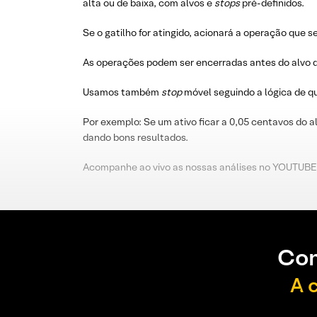
alta ou de baixa, com alvos e
stops
pré-definidos.
Se o gatilho for atingido, acionará a operação que s
As operações podem ser encerradas antes do alvo d
Usamos também
stop
móvel seguindo a lógica de 
Por exemplo: Se um ativo ficar a 0,05 centavos do a
dando bons resultados.
Acompanhe ao vivo as nossas análises no YOUTUBE
Con
A 