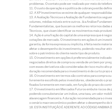
problemas. O contato pode ser realizado por meio do telefon
O custo da operação e a política de cobrança estão defini
A XP Investimentos se exime de qualquer responsabilidade
A Avaliação Técnica e a Avaliação de Fundamentos seguem
volumes, médias móveis entre outros. Já a Análise Fundament
Fundamentalistas, que buscam os melhores retornos dadas as
Técnicos, que visam identificar os movimentos mais prováveis 
Ação é uma fração do capital de uma empresa que é negoci
cotações de mercado. O investimento em ações é um investi
garantia, de forma expressa ou implícita, é feita neste ma
afetar o desempenho do investimento, podendo resultar até 
sobre o patrimônio do cliente neste tipo de produto.
O investimento em opções é preferencialmente indicado pa
negociados direitos de compra ou venda de um bem por preço
com esses derivativos são consideradas de risco muito alto p
duração recomendada para o investimento é de curto prazo e 
O investimento em termos são contratos para compra ou a
livremente escolhido pelos investidores, obedecendo o prazo
fixados livremente em mercado, em função do prazo do contr
O investimento em Mercados Futuros embute riscos de pe
podendo consubstanciar um índice, uma taxa, um valor mobiliá
alavancagem financeira. A duração recomendada para o invest
o cenário macroeconômico podem afetar o desempenho do i
ESTA INSTITUIÇÃO É ADERENTE AO CÓDIGO ANBIMA 