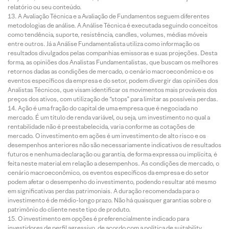
relatório ou seu conteúdo.
A Avaliação Técnica e a Avaliação de Fundamentos seguem diferentes
metodologias de análise. A Análise Técnica é executada seguindo conceitos
como tendência, suporte, resistência, candles, volumes, médias móveis
entre outros. Já a Análise Fundamentalista utiliza como informação os
resultados divulgados pelas companhias emissoras e suas projeções. Desta
forma, as opiniões dos Analistas Fundamentalistas, que buscam os melhores
retornos dadas as condições de mercado, o cenário macroeconômico e os
eventos específicos da empresa e do setor, podem divergir das opiniões dos
Analistas Técnicos, que visam identificar os movimentos mais prováveis dos
preços dos ativos, com utilização de “stops” para limitar as possíveis perdas.
Ação é uma fração do capital de uma empresa que é negociada no
mercado. É um título de renda variável, ou seja, um investimento no qual a
rentabilidade não é preestabelecida, varia conforme as cotações de
mercado. O investimento em ações é um investimento de alto risco e os
desempenhos anteriores não são necessariamente indicativos de resultados
futuros e nenhuma declaração ou garantia, de forma expressa ou implícita, é
feita neste material em relação a desempenhos. As condições de mercado, o
cenário macroeconômico, os eventos específicos da empresa e do setor
podem afetar o desempenho do investimento, podendo resultar até mesmo
em significativas perdas patrimoniais. A duração recomendada para o
investimento é de médio-longo prazo. Não há quaisquer garantias sobre o
patrimônio do cliente neste tipo de produto.
O investimento em opções é preferencialmente indicado para
investidores de perfil agressivo, de acordo com a política de suitability