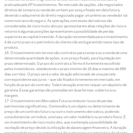
praticada pela XP Investimentos. No mercado de opções, são negociados
direitos de compra ou venda de um bem por preço fixado em data futura,
devendo o adquirente do direito negociado pagar um prêmio ao vendedor tal
como num acordo seguro. As operações com esses derivativos são
consideradas de risco muito alto por apresentarem altas relações de risco e
retorno e algumas posições apresentarem a possibilidade de perdas
superiores ao capital investido. A duração recomendada para o investimento
é de curto prazo e o patrimônio do cliente não está garantido neste tipo de
produto.
O investimento em termos são contratos para compra ou a venda de uma
determinada quantidade de ações, a um preço fixado, para liquidação em
prazo determinado. O prazo do contrato a Termo é livremente escolhido
pelos investidores, obedecendo o prazo mínimo de 16 dias e máximo de 999
dias corridos. O preço será o valor da ação adicionado de uma parcela
correspondente aos juros – que são fixados livremente em mercado, em
função do prazo do contrato. Toda transação a termo requer um depósito de
garantia. Essas garantias são prestadas em duas formas: cobertura ou
margem.
O investimento em Mercados Futuros embute riscos de perdas
patrimoniais significativos. Commodity é um objeto ou determinante de
preço de um contrato futuro ou outro instrumento derivativo, podendo
consubstanciar um índice, uma taxa, um valor mobiliário ou produto físico. É
um investimento de risco muito alto, que contempla a possibilidade de
oscilação de preço devido à utilização de alavancagem financeira. A duração
recomendada para o investimento é de curto prazo e o patrimônio do cliente