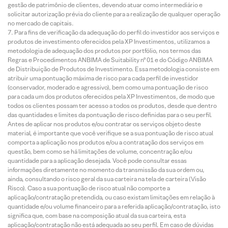
gestão de patrimônio de clientes, devendo atuar como intermediário e
solicitar autorização prévia do cliente para a realização de qualquer operação
no mercado de capitais.
Para fins de verificação da adequação do perfil do investidor aos serviços e
produtos de investimento oferecidos pela XP Investimentos, utilizamos a
metodologia de adequação dos produtos por portfólio, nos termos das
Regras e Procedimentos ANBIMA de Suitability nº 01 e do Código ANBIMA
de Distribuição de Produtos de Investimento. Essa metodologia consiste em
atribuir uma pontuação máxima de risco para cada perfil de investidor
(conservador, moderado e agressivo), bem como uma pontuação de risco
para cada um dos produtos oferecidos pela XP Investimentos, de modo que
todos os clientes possam ter acesso a todos os produtos, desde que dentro
das quantidades e limites da pontuação de risco definidas para o seu perfil.
Antes de aplicar nos produtos e/ou contratar os serviços objeto deste
material, é importante que você verifique se a sua pontuação de risco atual
comporta a aplicação nos produtos e/ou a contratação dos serviços em
questão, bem como se há limitações de volume, concentração e/ou
quantidade para a aplicação desejada. Você pode consultar essas
informações diretamente no momento da transmissão da sua ordem ou,
ainda, consultando o risco geral da sua carteira na tela de carteira (Visão
Risco). Caso a sua pontuação de risco atual não comporte a
aplicação/contratação pretendida, ou caso existam limitações em relação à
quantidade e/ou volume financeiro para a referida aplicação/contratação, isto
significa que, com base na composição atual da sua carteira, esta
aplicação/contratação não está adequada ao seu perfil. Em caso de dúvidas