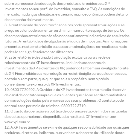
sobre o processo de adequação dos produtos oferecidos pela XP
Investimentos ao seu perfil de investidor, consulte o FAQ. As condições de
mercado, mudanças climáticas e o cenário macroeconômico podem afetar o
desempenho do investimento.
A rentabilidade de produtos financeiros pode apresentar variações e seu
preço ou valor pode aumentar ou diminuir num curto espaço de tempo. Os
desempenhos anteriores não são necessariamente indicativos de resultados
futuros. A rentabilidade divulgada não é líquida de impostos. As informações
presentes neste material são baseadas em simulações e os resultados reais
poderão ser significativamente diferentes.
Este relatório é destinado à circulação exclusiva para a rede de
relacionamento da XP Investimentos, incluindo assessores de
investimentos da XP e clientes da XP, podendo também ser divulgado no site
da XP. Fica proibida sua reprodução ou redistribuição para qualquer pessoa,
no todo ou em parte, qualquer que seja o propósito, sem o prévio
consentimento expresso da XP Investimentos.
0800 77 20202. A Ouvidoria da XP Investimentos tem a missão de servir
de canal de contato sempre que os clientes que não se sentirem satisfeitos
com as soluções dadas pela empresa aos seus problemas. O contato pode
ser realizado por meio do telefone: 0800 722 3710.
O custo da operação e a política de cobrança estão definidos nas tabelas
de custos operacionais disponibilizadas no site da XP Investimentos:
www.xpi.com.br.
A XP Investimentos se exime de qualquer responsabilidade por quaisquer
prejuízos, diretos ou indiretos, que venham a decorrer da utilização deste