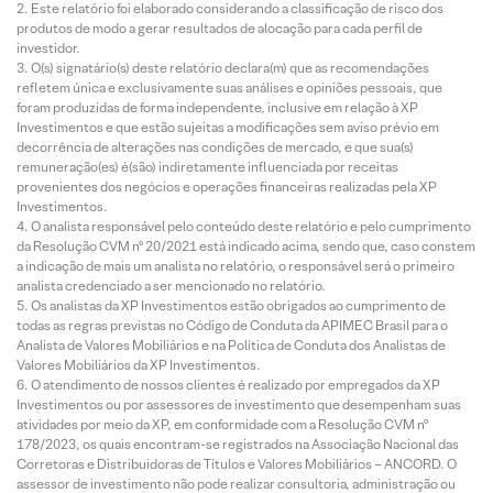
Este relatório foi elaborado considerando a classificação de risco dos
produtos de modo a gerar resultados de alocação para cada perfil de
investidor.
O(s) signatário(s) deste relatório declara(m) que as recomendações
refletem única e exclusivamente suas análises e opiniões pessoais, que
foram produzidas de forma independente, inclusive em relação à XP
Investimentos e que estão sujeitas a modificações sem aviso prévio em
decorrência de alterações nas condições de mercado, e que sua(s)
remuneração(es) é(são) indiretamente influenciada por receitas
provenientes dos negócios e operações financeiras realizadas pela XP
Investimentos.
O analista responsável pelo conteúdo deste relatório e pelo cumprimento
da Resolução CVM nº 20/2021 está indicado acima, sendo que, caso constem
a indicação de mais um analista no relatório, o responsável será o primeiro
analista credenciado a ser mencionado no relatório.
Os analistas da XP Investimentos estão obrigados ao cumprimento de
todas as regras previstas no Código de Conduta da APIMEC Brasil para o
Analista de Valores Mobiliários e na Política de Conduta dos Analistas de
Valores Mobiliários da XP Investimentos.
O atendimento de nossos clientes é realizado por empregados da XP
Investimentos ou por assessores de investimento que desempenham suas
atividades por meio da XP, em conformidade com a Resolução CVM nº
178/2023, os quais encontram-se registrados na Associação Nacional das
Corretoras e Distribuidoras de Títulos e Valores Mobiliários – ANCORD. O
assessor de investimento não pode realizar consultoria, administração ou