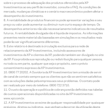
sobre o processo de adequação dos produtos oferecidos pela XP
Investimentos ao seu perfil de investidor, consulte o FAQ. As condições de
mercado, mudanças climáticas e o cenário macroeconômico podem afetar o
desempenho do investimento.
A rentabilidade de produtos financeiros pode apresentar variações e seu
preço ou valor pode aumentar ou diminuir num curto espaço de tempo. Os
desempenhos anteriores não são necessariamente indicativos de resultados
futuros. A rentabilidade divulgada não é líquida de impostos. As informações
presentes neste material são baseadas em simulações e os resultados reais
poderão ser significativamente diferentes.
Este relatório é destinado à circulação exclusiva para a rede de
relacionamento da XP Investimentos, incluindo assessores de
investimentos da XP e clientes da XP, podendo também ser divulgado no site
da XP. Fica proibida sua reprodução ou redistribuição para qualquer pessoa,
no todo ou em parte, qualquer que seja o propósito, sem o prévio
consentimento expresso da XP Investimentos.
0800 77 20202. A Ouvidoria da XP Investimentos tem a missão de servir
de canal de contato sempre que os clientes que não se sentirem satisfeitos
com as soluções dadas pela empresa aos seus problemas. O contato pode
ser realizado por meio do telefone: 0800 722 3710.
O custo da operação e a política de cobrança estão definidos nas tabelas
de custos operacionais disponibilizadas no site da XP Investimentos:
www.xpi.com.br.
A XP Investimentos se exime de qualquer responsabilidade por quaisquer
prejuízos, diretos ou indiretos, que venham a decorrer da utilização deste