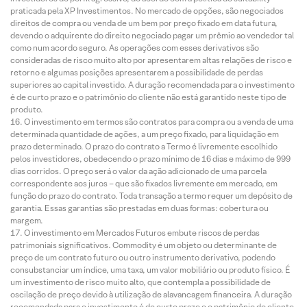
praticada pela XP Investimentos. No mercado de opções, são negociados
direitos de compra ou venda de um bem por preço fixado em data futura,
devendo o adquirente do direito negociado pagar um prêmio ao vendedor tal
como num acordo seguro. As operações com esses derivativos são
consideradas de risco muito alto por apresentarem altas relações de risco e
retorno e algumas posições apresentarem a possibilidade de perdas
superiores ao capital investido. A duração recomendada para o investimento
é de curto prazo e o patrimônio do cliente não está garantido neste tipo de
produto.
O investimento em termos são contratos para compra ou a venda de uma
determinada quantidade de ações, a um preço fixado, para liquidação em
prazo determinado. O prazo do contrato a Termo é livremente escolhido
pelos investidores, obedecendo o prazo mínimo de 16 dias e máximo de 999
dias corridos. O preço será o valor da ação adicionado de uma parcela
correspondente aos juros – que são fixados livremente em mercado, em
função do prazo do contrato. Toda transação a termo requer um depósito de
garantia. Essas garantias são prestadas em duas formas: cobertura ou
margem.
O investimento em Mercados Futuros embute riscos de perdas
patrimoniais significativos. Commodity é um objeto ou determinante de
preço de um contrato futuro ou outro instrumento derivativo, podendo
consubstanciar um índice, uma taxa, um valor mobiliário ou produto físico. É
um investimento de risco muito alto, que contempla a possibilidade de
oscilação de preço devido à utilização de alavancagem financeira. A duração
recomendada para o investimento é de curto prazo e o patrimônio do cliente