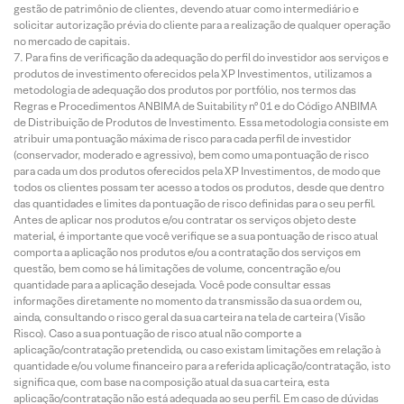
gestão de patrimônio de clientes, devendo atuar como intermediário e
solicitar autorização prévia do cliente para a realização de qualquer operação
no mercado de capitais.
Para fins de verificação da adequação do perfil do investidor aos serviços e
produtos de investimento oferecidos pela XP Investimentos, utilizamos a
metodologia de adequação dos produtos por portfólio, nos termos das
Regras e Procedimentos ANBIMA de Suitability nº 01 e do Código ANBIMA
de Distribuição de Produtos de Investimento. Essa metodologia consiste em
atribuir uma pontuação máxima de risco para cada perfil de investidor
(conservador, moderado e agressivo), bem como uma pontuação de risco
para cada um dos produtos oferecidos pela XP Investimentos, de modo que
todos os clientes possam ter acesso a todos os produtos, desde que dentro
das quantidades e limites da pontuação de risco definidas para o seu perfil.
Antes de aplicar nos produtos e/ou contratar os serviços objeto deste
material, é importante que você verifique se a sua pontuação de risco atual
comporta a aplicação nos produtos e/ou a contratação dos serviços em
questão, bem como se há limitações de volume, concentração e/ou
quantidade para a aplicação desejada. Você pode consultar essas
informações diretamente no momento da transmissão da sua ordem ou,
ainda, consultando o risco geral da sua carteira na tela de carteira (Visão
Risco). Caso a sua pontuação de risco atual não comporte a
aplicação/contratação pretendida, ou caso existam limitações em relação à
quantidade e/ou volume financeiro para a referida aplicação/contratação, isto
significa que, com base na composição atual da sua carteira, esta
aplicação/contratação não está adequada ao seu perfil. Em caso de dúvidas