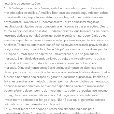
relatório ou seu conteúdo.
A Avaliação Técnica e a Avaliação de Fundamentos seguem diferentes
metodologias de análise. A Análise Técnica é executada seguindo conceitos
como tendência, suporte, resistência, candles, volumes, médias móveis
entre outros. Já a Análise Fundamentalista utiliza como informação os
resultados divulgados pelas companhias emissoras e suas projeções. Desta
forma, as opiniões dos Analistas Fundamentalistas, que buscam os melhores
retornos dadas as condições de mercado, o cenário macroeconômico e os
eventos específicos da empresa e do setor, podem divergir das opiniões dos
Analistas Técnicos, que visam identificar os movimentos mais prováveis dos
preços dos ativos, com utilização de “stops” para limitar as possíveis perdas.
Ação é uma fração do capital de uma empresa que é negociada no
mercado. É um título de renda variável, ou seja, um investimento no qual a
rentabilidade não é preestabelecida, varia conforme as cotações de
mercado. O investimento em ações é um investimento de alto risco e os
desempenhos anteriores não são necessariamente indicativos de resultados
futuros e nenhuma declaração ou garantia, de forma expressa ou implícita, é
feita neste material em relação a desempenhos. As condições de mercado, o
cenário macroeconômico, os eventos específicos da empresa e do setor
podem afetar o desempenho do investimento, podendo resultar até mesmo
em significativas perdas patrimoniais. A duração recomendada para o
investimento é de médio-longo prazo. Não há quaisquer garantias sobre o
patrimônio do cliente neste tipo de produto.
O investimento em opções é preferencialmente indicado para
investidores de perfil agressivo, de acordo com a política de suitability