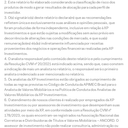
Este relatório foi elaborado considerando a classificação de risco dos
produtos de modo a gerar resultados de alocação para cada perfil de
investidor.
O(s) signatário(s) deste relatório declara(m) que as recomendações
refletem única e exclusivamente suas análises e opiniões pessoais, que
foram produzidas de forma independente, inclusive em relação à XP
Investimentos e que estão sujeitas a modificações sem aviso prévio em
decorrência de alterações nas condições de mercado, e que sua(s)
remuneração(es) é(são) indiretamente influenciada por receitas
provenientes dos negócios e operações financeiras realizadas pela XP
Investimentos.
O analista responsável pelo conteúdo deste relatório e pelo cumprimento
da Resolução CVM nº 20/2021 está indicado acima, sendo que, caso constem
a indicação de mais um analista no relatório, o responsável será o primeiro
analista credenciado a ser mencionado no relatório.
Os analistas da XP Investimentos estão obrigados ao cumprimento de
todas as regras previstas no Código de Conduta da APIMEC Brasil para o
Analista de Valores Mobiliários e na Política de Conduta dos Analistas de
Valores Mobiliários da XP Investimentos.
O atendimento de nossos clientes é realizado por empregados da XP
Investimentos ou por assessores de investimento que desempenham suas
atividades por meio da XP, em conformidade com a Resolução CVM nº
178/2023, os quais encontram-se registrados na Associação Nacional das
Corretoras e Distribuidoras de Títulos e Valores Mobiliários – ANCORD. O
assessor de investimento não pode realizar consultoria, administração ou