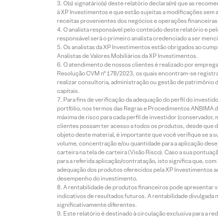
O(s) signatário(s) deste relatório declara(m) que as reco
à XP Investimentos e que estão sujeitas a modificações sem 
receitas provenientes dos negócios e operações financeiras 
O analista responsável pelo conteúdo deste relatório e pe
responsável será o primeiro analista credenciado a ser menci
Os analistas da XP Investimentos estão obrigados ao cumpr
Analistas de Valores Mobiliários da XP Investimentos.
O atendimento de nossos clientes é realizado por empreg
Resolução CVM nº 178/2023, os quais encontram-se registrad
realizar consultoria, administração ou gestão de patrimônio 
capitais.
Para fins de verificação da adequação do perfil do invest
portfólio, nos termos das Regras e Procedimentos ANBIMA de
máxima de risco para cada perfil de investidor (conservado
clientes possam ter acesso a todos os produtos, desde que de
objeto deste material, é importante que você verifique se a
volume, concentração e/ou quantidade para a aplicação dese
carteira na tela de carteira (Visão Risco). Caso a sua pontu
para a referida aplicação/contratação, isto significa que, co
adequação dos produtos oferecidos pela XP Investimentos ao
desempenho do investimento.
A rentabilidade de produtos financeiros pode apresentar
indicativos de resultados futuros. A rentabilidade divulgada
significativamente diferentes.
Este relatório é destinado à circulação exclusiva para a 