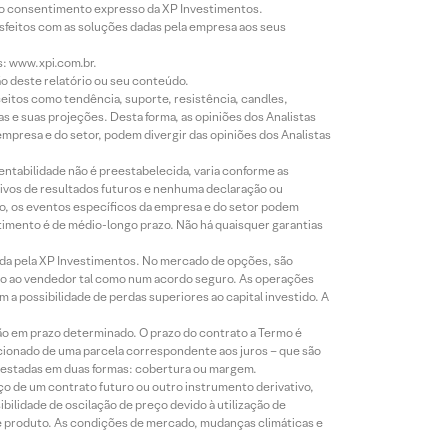
évio consentimento expresso da XP Investimentos.
isfeitos com as soluções dadas pela empresa aos seus
s: www.xpi.com.br.
ão deste relatório ou seu conteúdo.
eitos como tendência, suporte, resistência, candles,
s e suas projeções. Desta forma, as opiniões dos Analistas
presa e do setor, podem divergir das opiniões dos Analistas
entabilidade não é preestabelecida, varia conforme as
ivos de resultados futuros e nenhuma declaração ou
co, os eventos específicos da empresa e do setor podem
timento é de médio-longo prazo. Não há quaisquer garantias
icada pela XP Investimentos. No mercado de opções, são
mio ao vendedor tal como num acordo seguro. As operações
a possibilidade de perdas superiores ao capital investido. A
ão em prazo determinado. O prazo do contrato a Termo é
icionado de uma parcela correspondente aos juros – que são
prestadas em duas formas: cobertura ou margem.
o de um contrato futuro ou outro instrumento derivativo,
bilidade de oscilação de preço devido à utilização de
de produto. As condições de mercado, mudanças climáticas e