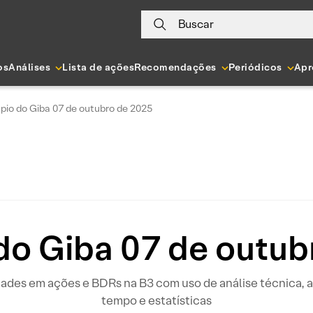
Buscar
os
Análises
Lista de ações
Recomendações
Periódicos
Apr
pio do Giba 07 de outubro de 2025
do Giba 07 de outub
idades em ações e BDRs na B3 com uso de análise técnica
tempo e estatísticas