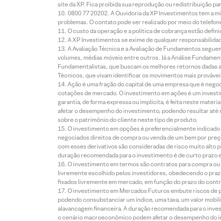
site da XP. Fica proibida sua reprodução ou redistribuição p
0800 77 20202. A Ouvidoria da XP Investimentos tem a mi
problemas. O contato pode ser realizado por meio do telefon
O custo da operação e a política de cobrança estão defini
A XP Investimentos se exime de qualquer responsabilidade
A Avaliação Técnica e a Avaliação de Fundamentos seguem
volumes, médias móveis entre outros. Já a Análise Fundament
Fundamentalistas, que buscam os melhores retornos dadas as
Técnicos, que visam identificar os movimentos mais prováveis 
Ação é uma fração do capital de uma empresa que é negoci
cotações de mercado. O investimento em ações é um investi
garantia, de forma expressa ou implícita, é feita neste ma
afetar o desempenho do investimento, podendo resultar até 
sobre o patrimônio do cliente neste tipo de produto.
O investimento em opções é preferencialmente indicado pa
negociados direitos de compra ou venda de um bem por preço
com esses derivativos são consideradas de risco muito alto p
duração recomendada para o investimento é de curto prazo e 
O investimento em termos são contratos para compra ou a
livremente escolhido pelos investidores, obedecendo o prazo
fixados livremente em mercado, em função do prazo do contr
O investimento em Mercados Futuros embute riscos de pe
podendo consubstanciar um índice, uma taxa, um valor mobiliá
alavancagem financeira. A duração recomendada para o invest
o cenário macroeconômico podem afetar o desempenho do i