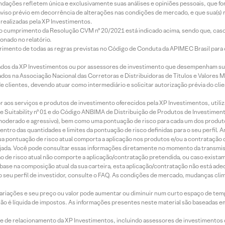
mendações refletem única e exclusivamente suas análises e opiniões pessoais, que 
aviso prévio em decorrência de alterações nas condições de mercado, e que sua(s)
realizadas pela XP Investimentos.
lo cumprimento da Resolução CVM nº 20/2021 está indicado acima, sendo que, caso 
onado no relatório.
imento de todas as regras previstas no Código de Conduta da APIMEC Brasil para o 
ados da XP Investimentos ou por assessores de investimento que desempenham sua
os na Associação Nacional das Corretoras e Distribuidoras de Títulos e Valores 
de clientes, devendo atuar como intermediário e solicitar autorização prévia do cl
idor aos serviços e produtos de investimento oferecidos pela XP Investimentos, uti
 Suitability nº 01 e do Código ANBIMA de Distribuição de Produtos de Investimen
r, moderado e agressivo), bem como uma pontuação de risco para cada um dos produ
ntro das quantidades e limites da pontuação de risco definidas para o seu perfil. A
 sua pontuação de risco atual comporta a aplicação nos produtos e/ou a contratação
jada. Você pode consultar essas informações diretamente no momento da transmissã
ação de risco atual não comporte a aplicação/contratação pretendida, ou caso exista
m base na composição atual da sua carteira, esta aplicação/contratação não está ad
 seu perfil de investidor, consulte o FAQ. As condições de mercado, mudanças cl
 variações e seu preço ou valor pode aumentar ou diminuir num curto espaço de t
 não é líquida de impostos. As informações presentes neste material são baseadas e
rede de relacionamento da XP Investimentos, incluindo assessores de investimentos