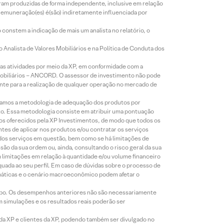
foram produzidas de forma independente, inclusive em relação
 remuneração(es) é(são) indiretamente influenciada por
constem a indicação de mais um analista no relatório, o
Analista de Valores Mobiliários e na Política de Conduta dos
s atividades por meio da XP, em conformidade com a
Mobiliários – ANCORD. O assessor de investimento não pode
iente para a realização de qualquer operação no mercado de
lizamos a metodologia de adequação dos produtos por
to. Essa metodologia consiste em atribuir uma pontuação
tos oferecidos pela XP Investimentos, de modo que todos os
ntes de aplicar nos produtos e/ou contratar os serviços
 dos serviços em questão, bem como se há limitações de
o da sua ordem ou, ainda, consultando o risco geral da sua
m limitações em relação à quantidade e/ou volume financeiro
equada ao seu perfil. Em caso de dúvidas sobre o processo de
imáticas e o cenário macroeconômico podem afetar o
empo. Os desempenhos anteriores não são necessariamente
m simulações e os resultados reais poderão ser
 da XP e clientes da XP, podendo também ser divulgado no