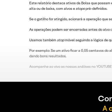
Este relatório destaca ativos da Bolsa que possam 
alta ou de baixa, com alvos e
stops
pré-definidos.
Se o gatilho for atingido, acionará a operação que s
As operações podem ser encerradas antes do alvo d
Usamos também
stop
móvel seguindo a lógica de 
Por exemplo: Se um ativo ficar a 0,05 centavos do a
dando bons resultados.
Acompanhe ao vivo as nossas análises no YOUTUBE
Con
A 