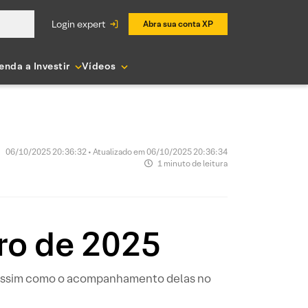
login expert
Abra sua conta XP
enda a Investir
Vídeos
06/10/2025 20:36:32 • Atualizado em 06/10/2025 20:36:34
1 minuto de leitura
ro de 2025
, assim como o acompanhamento delas no