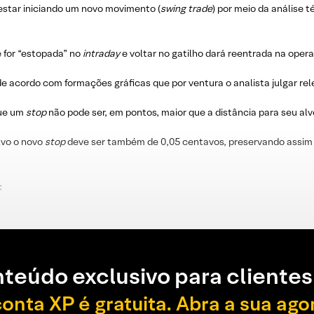
estar iniciando um novo movimento (
swing trade
) por meio da análise 
e for “estopada” no
intraday
e voltar no gatilho dará reentrada na oper
e acordo com formações gráficas que por ventura o analista julgar re
que um
stop
não pode ser, em pontos, maior que a distância para seu alv
lvo o novo
stop
deve ser também de 0,05 centavos, preservando assim 
:
teúdo exclusivo para clientes
conta XP é gratuita. Abra a sua ago