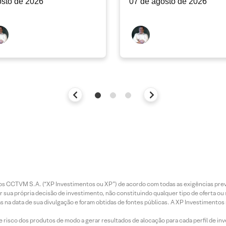
sto de 2026
07 de agosto de 2026
entos CCTVM S.A. (“XP Investimentos ou XP”) de acordo com todas as exigências p
r sua própria decisão de investimento, não constituindo qualquer tipo de oferta ou
s na data de sua divulgação e foram obtidas de fontes públicas. A XP Investimentos
e risco dos produtos de modo a gerar resultados de alocação para cada perfil de inv