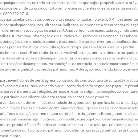
ara qualquer pessoa, no todo ou em parte, qualquer que seja o propósito, sem o pr
ssão de servir de canal de contato sempre que os clientes que não se sentirem sat
e: 0800 722 3710.
dos nas tabelas de custos operacionais disponibilizadas no site da XP Investimento
 por quaisquer prejuízos, diretos ou indiretos, que venham a decorrer da utilizaç
 diferentes metodologias de análise. A Análise Técnica é executada seguindo conc
alista utiliza como informação os resultados divulgados pelas companhias emissora
 condições de mercado, o cenário macroeconômico e os eventos específicos da em
dos preços dos ativos, com utilização de “stops” para limitar as possíveis perdas.
ada no mercado. É um título de renda variável, ou seja, um investimento no qual a r
mento de alto risco e os desempenhos anteriores não são necessariamente indicat
terial em relação a desempenhos. As condições de mercado, o cenário macroeconômi
mesmo em significativas perdas patrimoniais. A duração recomendada para o inves
ra investidores de perfil agressivo, de acordo com a política de suitability prat
 fixado em data futura, devendo o adquirente do direito negociado pagar um prê
or apresentarem altas relações de risco e retorno e algumas posições apresentarem 
o patrimônio do cliente não está garantido neste tipo de produto.
 venda de uma determinada quantidade de ações, a um preço fixado, para liquidaç
 mínimo de 16 dias e máximo de 999 dias corridos. O preço será o valor da ação ad
ato. Toda transação a termo requer um depósito de garantia. Essas garantias são 
rdas patrimoniais significativos. Commodity é um objeto ou determinante de preç
rio ou produto físico. É um investimento de risco muito alto, que contempla a possi
imento é de curto prazo e o patrimônio do cliente não está garantido neste tipo 
nvestimento.