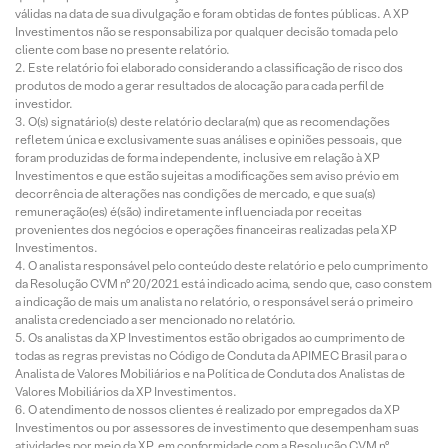
válidas na data de sua divulgação e foram obtidas de fontes públicas. A XP
Investimentos não se responsabiliza por qualquer decisão tomada pelo
cliente com base no presente relatório.
Este relatório foi elaborado considerando a classificação de risco dos
produtos de modo a gerar resultados de alocação para cada perfil de
investidor.
O(s) signatário(s) deste relatório declara(m) que as recomendações
refletem única e exclusivamente suas análises e opiniões pessoais, que
foram produzidas de forma independente, inclusive em relação à XP
Investimentos e que estão sujeitas a modificações sem aviso prévio em
decorrência de alterações nas condições de mercado, e que sua(s)
remuneração(es) é(são) indiretamente influenciada por receitas
provenientes dos negócios e operações financeiras realizadas pela XP
Investimentos.
O analista responsável pelo conteúdo deste relatório e pelo cumprimento
da Resolução CVM nº 20/2021 está indicado acima, sendo que, caso constem
a indicação de mais um analista no relatório, o responsável será o primeiro
analista credenciado a ser mencionado no relatório.
Os analistas da XP Investimentos estão obrigados ao cumprimento de
todas as regras previstas no Código de Conduta da APIMEC Brasil para o
Analista de Valores Mobiliários e na Política de Conduta dos Analistas de
Valores Mobiliários da XP Investimentos.
O atendimento de nossos clientes é realizado por empregados da XP
Investimentos ou por assessores de investimento que desempenham suas
atividades por meio da XP, em conformidade com a Resolução CVM nº