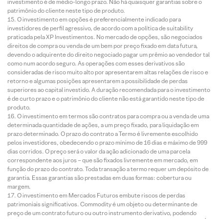
investimento é de médio-longo prazo. Não há quaisquer garantias sobre o
patrimônio do cliente neste tipo de produto.
O investimento em opções é preferencialmente indicado para
investidores de perfil agressivo, de acordo com a política de suitability
praticada pela XP Investimentos. No mercado de opções, são negociados
direitos de compra ou venda de um bem por preço fixado em data futura,
devendo o adquirente do direito negociado pagar um prêmio ao vendedor tal
como num acordo seguro. As operações com esses derivativos são
consideradas de risco muito alto por apresentarem altas relações de risco e
retorno e algumas posições apresentarem a possibilidade de perdas
superiores ao capital investido. A duração recomendada para o investimento
é de curto prazo e o patrimônio do cliente não está garantido neste tipo de
produto.
O investimento em termos são contratos para compra ou a venda de uma
determinada quantidade de ações, a um preço fixado, para liquidação em
prazo determinado. O prazo do contrato a Termo é livremente escolhido
pelos investidores, obedecendo o prazo mínimo de 16 dias e máximo de 999
dias corridos. O preço será o valor da ação adicionado de uma parcela
correspondente aos juros – que são fixados livremente em mercado, em
função do prazo do contrato. Toda transação a termo requer um depósito de
garantia. Essas garantias são prestadas em duas formas: cobertura ou
margem.
O investimento em Mercados Futuros embute riscos de perdas
patrimoniais significativos. Commodity é um objeto ou determinante de
preço de um contrato futuro ou outro instrumento derivativo, podendo