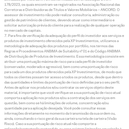
178/2023, os quais encontram-se registrados na Associação Nacional das
Corretoras e Distribuidoras de Títulos e Valores Mobiliários – ANCORD. O
assessor de investimento não pode realizar consultoria, administração ou
gestão de patrimônio de clientes, devendo atuar como intermediário e
solicitar autorização prévia do cliente para a realização de qualquer operação
no mercado de capitais.
Para fins de verificação da adequação do perfil do investidor aos serviços e
produtos de investimento oferecidos pela XP Investimentos, utilizamos a
metodologia de adequação dos produtos por portfólio, nos termos das
Regras e Procedimentos ANBIMA de Suitability nº 01 e do Código ANBIMA
de Distribuição de Produtos de Investimento. Essa metodologia consiste em
atribuir uma pontuação máxima de risco para cada perfil de investidor
(conservador, moderado e agressivo), bem como uma pontuação de risco
para cada um dos produtos oferecidos pela XP Investimentos, de modo que
todos os clientes possam ter acesso a todos os produtos, desde que dentro
das quantidades e limites da pontuação de risco definidas para o seu perfil.
Antes de aplicar nos produtos e/ou contratar os serviços objeto deste
material, é importante que você verifique se a sua pontuação de risco atual
comporta a aplicação nos produtos e/ou a contratação dos serviços em
questão, bem como se há limitações de volume, concentração e/ou
quantidade para a aplicação desejada. Você pode consultar essas
informações diretamente no momento da transmissão da sua ordem ou,
ainda, consultando o risco geral da sua carteira na tela de carteira (Visão
Risco). Caso a sua pontuação de risco atual não comporte a
aplicação/contratação pretendida, ou caso existam limitações em relação à