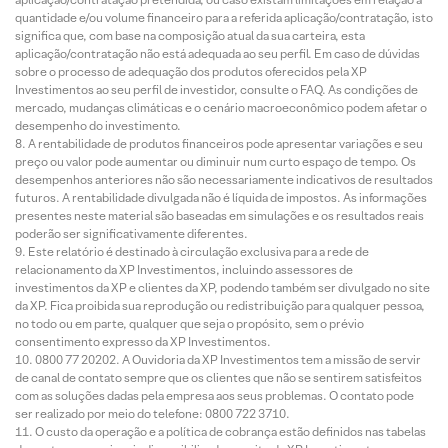
quantidade e/ou volume financeiro para a referida aplicação/contratação, isto
significa que, com base na composição atual da sua carteira, esta
aplicação/contratação não está adequada ao seu perfil. Em caso de dúvidas
sobre o processo de adequação dos produtos oferecidos pela XP
Investimentos ao seu perfil de investidor, consulte o FAQ. As condições de
mercado, mudanças climáticas e o cenário macroeconômico podem afetar o
desempenho do investimento.
A rentabilidade de produtos financeiros pode apresentar variações e seu
preço ou valor pode aumentar ou diminuir num curto espaço de tempo. Os
desempenhos anteriores não são necessariamente indicativos de resultados
futuros. A rentabilidade divulgada não é líquida de impostos. As informações
presentes neste material são baseadas em simulações e os resultados reais
poderão ser significativamente diferentes.
Este relatório é destinado à circulação exclusiva para a rede de
relacionamento da XP Investimentos, incluindo assessores de
investimentos da XP e clientes da XP, podendo também ser divulgado no site
da XP. Fica proibida sua reprodução ou redistribuição para qualquer pessoa,
no todo ou em parte, qualquer que seja o propósito, sem o prévio
consentimento expresso da XP Investimentos.
0800 77 20202. A Ouvidoria da XP Investimentos tem a missão de servir
de canal de contato sempre que os clientes que não se sentirem satisfeitos
com as soluções dadas pela empresa aos seus problemas. O contato pode
ser realizado por meio do telefone: 0800 722 3710.
O custo da operação e a política de cobrança estão definidos nas tabelas