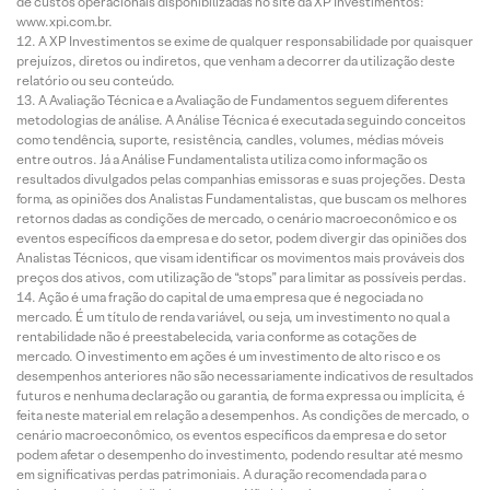
de custos operacionais disponibilizadas no site da XP Investimentos:
www.xpi.com.br.
A XP Investimentos se exime de qualquer responsabilidade por quaisquer
prejuízos, diretos ou indiretos, que venham a decorrer da utilização deste
relatório ou seu conteúdo.
A Avaliação Técnica e a Avaliação de Fundamentos seguem diferentes
metodologias de análise. A Análise Técnica é executada seguindo conceitos
como tendência, suporte, resistência, candles, volumes, médias móveis
entre outros. Já a Análise Fundamentalista utiliza como informação os
resultados divulgados pelas companhias emissoras e suas projeções. Desta
forma, as opiniões dos Analistas Fundamentalistas, que buscam os melhores
retornos dadas as condições de mercado, o cenário macroeconômico e os
eventos específicos da empresa e do setor, podem divergir das opiniões dos
Analistas Técnicos, que visam identificar os movimentos mais prováveis dos
preços dos ativos, com utilização de “stops” para limitar as possíveis perdas.
Ação é uma fração do capital de uma empresa que é negociada no
mercado. É um título de renda variável, ou seja, um investimento no qual a
rentabilidade não é preestabelecida, varia conforme as cotações de
mercado. O investimento em ações é um investimento de alto risco e os
desempenhos anteriores não são necessariamente indicativos de resultados
futuros e nenhuma declaração ou garantia, de forma expressa ou implícita, é
feita neste material em relação a desempenhos. As condições de mercado, o
cenário macroeconômico, os eventos específicos da empresa e do setor
podem afetar o desempenho do investimento, podendo resultar até mesmo
em significativas perdas patrimoniais. A duração recomendada para o