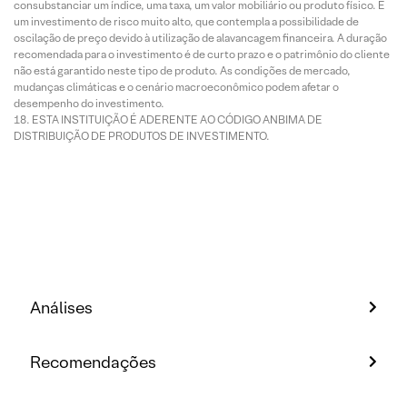
consubstanciar um índice, uma taxa, um valor mobiliário ou produto físico. É
um investimento de risco muito alto, que contempla a possibilidade de
oscilação de preço devido à utilização de alavancagem financeira. A duração
recomendada para o investimento é de curto prazo e o patrimônio do cliente
não está garantido neste tipo de produto. As condições de mercado,
mudanças climáticas e o cenário macroeconômico podem afetar o
desempenho do investimento.
ESTA INSTITUIÇÃO É ADERENTE AO CÓDIGO ANBIMA DE
DISTRIBUIÇÃO DE PRODUTOS DE INVESTIMENTO.
Análises
Recomendações