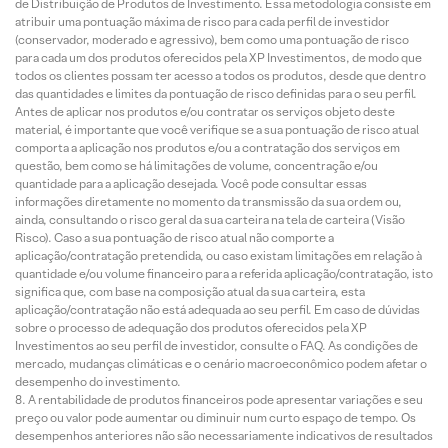
de Distribuição de Produtos de Investimento. Essa metodologia consiste em
atribuir uma pontuação máxima de risco para cada perfil de investidor
(conservador, moderado e agressivo), bem como uma pontuação de risco
para cada um dos produtos oferecidos pela XP Investimentos, de modo que
todos os clientes possam ter acesso a todos os produtos, desde que dentro
das quantidades e limites da pontuação de risco definidas para o seu perfil.
Antes de aplicar nos produtos e/ou contratar os serviços objeto deste
material, é importante que você verifique se a sua pontuação de risco atual
comporta a aplicação nos produtos e/ou a contratação dos serviços em
questão, bem como se há limitações de volume, concentração e/ou
quantidade para a aplicação desejada. Você pode consultar essas
informações diretamente no momento da transmissão da sua ordem ou,
ainda, consultando o risco geral da sua carteira na tela de carteira (Visão
Risco). Caso a sua pontuação de risco atual não comporte a
aplicação/contratação pretendida, ou caso existam limitações em relação à
quantidade e/ou volume financeiro para a referida aplicação/contratação, isto
significa que, com base na composição atual da sua carteira, esta
aplicação/contratação não está adequada ao seu perfil. Em caso de dúvidas
sobre o processo de adequação dos produtos oferecidos pela XP
Investimentos ao seu perfil de investidor, consulte o FAQ. As condições de
mercado, mudanças climáticas e o cenário macroeconômico podem afetar o
desempenho do investimento.
A rentabilidade de produtos financeiros pode apresentar variações e seu
preço ou valor pode aumentar ou diminuir num curto espaço de tempo. Os
desempenhos anteriores não são necessariamente indicativos de resultados