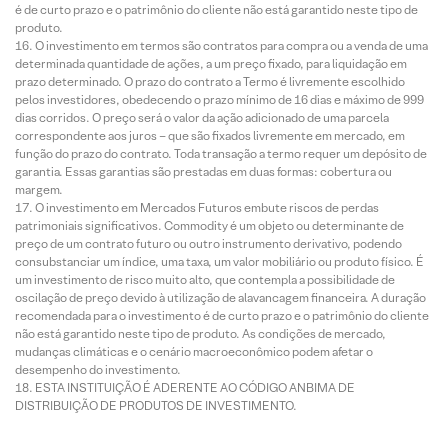
é de curto prazo e o patrimônio do cliente não está garantido neste tipo de
produto.
O investimento em termos são contratos para compra ou a venda de uma
determinada quantidade de ações, a um preço fixado, para liquidação em
prazo determinado. O prazo do contrato a Termo é livremente escolhido
pelos investidores, obedecendo o prazo mínimo de 16 dias e máximo de 999
dias corridos. O preço será o valor da ação adicionado de uma parcela
correspondente aos juros – que são fixados livremente em mercado, em
função do prazo do contrato. Toda transação a termo requer um depósito de
garantia. Essas garantias são prestadas em duas formas: cobertura ou
margem.
O investimento em Mercados Futuros embute riscos de perdas
patrimoniais significativos. Commodity é um objeto ou determinante de
preço de um contrato futuro ou outro instrumento derivativo, podendo
consubstanciar um índice, uma taxa, um valor mobiliário ou produto físico. É
um investimento de risco muito alto, que contempla a possibilidade de
oscilação de preço devido à utilização de alavancagem financeira. A duração
recomendada para o investimento é de curto prazo e o patrimônio do cliente
não está garantido neste tipo de produto. As condições de mercado,
mudanças climáticas e o cenário macroeconômico podem afetar o
desempenho do investimento.
ESTA INSTITUIÇÃO É ADERENTE AO CÓDIGO ANBIMA DE
DISTRIBUIÇÃO DE PRODUTOS DE INVESTIMENTO.