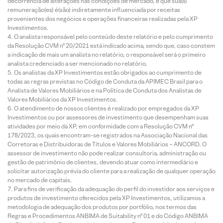
decorrência de alterações nas condições de mercado, e que sua(s)
remuneração(es) é(são) indiretamente influenciada por receitas
provenientes dos negócios e operações financeiras realizadas pela XP
Investimentos.
O analista responsável pelo conteúdo deste relatório e pelo cumprimento
da Resolução CVM nº 20/2021 está indicado acima, sendo que, caso constem
a indicação de mais um analista no relatório, o responsável será o primeiro
analista credenciado a ser mencionado no relatório.
Os analistas da XP Investimentos estão obrigados ao cumprimento de
todas as regras previstas no Código de Conduta da APIMEC Brasil para o
Analista de Valores Mobiliários e na Política de Conduta dos Analistas de
Valores Mobiliários da XP Investimentos.
O atendimento de nossos clientes é realizado por empregados da XP
Investimentos ou por assessores de investimento que desempenham suas
atividades por meio da XP, em conformidade com a Resolução CVM nº
178/2023, os quais encontram-se registrados na Associação Nacional das
Corretoras e Distribuidoras de Títulos e Valores Mobiliários – ANCORD. O
assessor de investimento não pode realizar consultoria, administração ou
gestão de patrimônio de clientes, devendo atuar como intermediário e
solicitar autorização prévia do cliente para a realização de qualquer operação
no mercado de capitais.
Para fins de verificação da adequação do perfil do investidor aos serviços e
produtos de investimento oferecidos pela XP Investimentos, utilizamos a
metodologia de adequação dos produtos por portfólio, nos termos das
Regras e Procedimentos ANBIMA de Suitability nº 01 e do Código ANBIMA