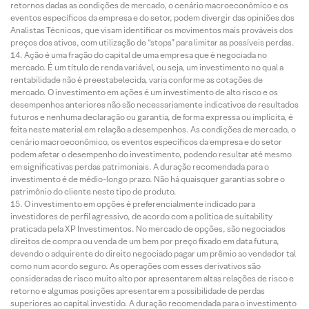
retornos dadas as condições de mercado, o cenário macroeconômico e os
eventos específicos da empresa e do setor, podem divergir das opiniões dos
Analistas Técnicos, que visam identificar os movimentos mais prováveis dos
preços dos ativos, com utilização de “stops” para limitar as possíveis perdas.
Ação é uma fração do capital de uma empresa que é negociada no
mercado. É um título de renda variável, ou seja, um investimento no qual a
rentabilidade não é preestabelecida, varia conforme as cotações de
mercado. O investimento em ações é um investimento de alto risco e os
desempenhos anteriores não são necessariamente indicativos de resultados
futuros e nenhuma declaração ou garantia, de forma expressa ou implícita, é
feita neste material em relação a desempenhos. As condições de mercado, o
cenário macroeconômico, os eventos específicos da empresa e do setor
podem afetar o desempenho do investimento, podendo resultar até mesmo
em significativas perdas patrimoniais. A duração recomendada para o
investimento é de médio-longo prazo. Não há quaisquer garantias sobre o
patrimônio do cliente neste tipo de produto.
O investimento em opções é preferencialmente indicado para
investidores de perfil agressivo, de acordo com a política de suitability
praticada pela XP Investimentos. No mercado de opções, são negociados
direitos de compra ou venda de um bem por preço fixado em data futura,
devendo o adquirente do direito negociado pagar um prêmio ao vendedor tal
como num acordo seguro. As operações com esses derivativos são
consideradas de risco muito alto por apresentarem altas relações de risco e
retorno e algumas posições apresentarem a possibilidade de perdas
superiores ao capital investido. A duração recomendada para o investimento