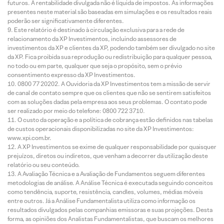
futuros. A rentabilidade divulgada não é líquida de impostos. As informações
presentes neste material são baseadas em simulações e os resultados reais
poderão ser significativamente diferentes.
Este relatório é destinado à circulação exclusiva para a rede de
relacionamento da XP Investimentos, incluindo assessores de
investimentos da XP e clientes da XP, podendo também ser divulgado no site
da XP. Fica proibida sua reprodução ou redistribuição para qualquer pessoa,
no todo ou em parte, qualquer que seja o propósito, sem o prévio
consentimento expresso da XP Investimentos.
0800 77 20202. A Ouvidoria da XP Investimentos tem a missão de servir
de canal de contato sempre que os clientes que não se sentirem satisfeitos
com as soluções dadas pela empresa aos seus problemas. O contato pode
ser realizado por meio do telefone: 0800 722 3710.
O custo da operação e a política de cobrança estão definidos nas tabelas
de custos operacionais disponibilizadas no site da XP Investimentos:
www.xpi.com.br.
A XP Investimentos se exime de qualquer responsabilidade por quaisquer
prejuízos, diretos ou indiretos, que venham a decorrer da utilização deste
relatório ou seu conteúdo.
A Avaliação Técnica e a Avaliação de Fundamentos seguem diferentes
metodologias de análise. A Análise Técnica é executada seguindo conceitos
como tendência, suporte, resistência, candles, volumes, médias móveis
entre outros. Já a Análise Fundamentalista utiliza como informação os
resultados divulgados pelas companhias emissoras e suas projeções. Desta
forma, as opiniões dos Analistas Fundamentalistas, que buscam os melhores