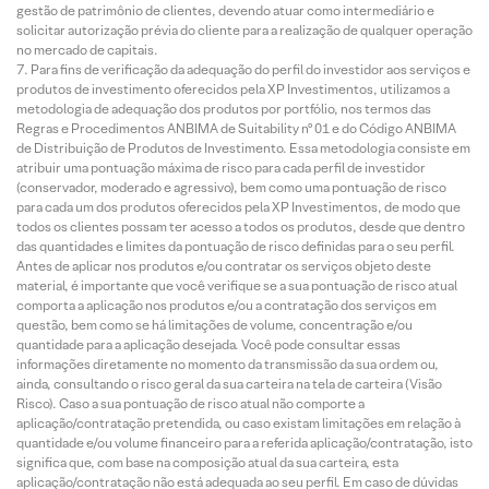
gestão de patrimônio de clientes, devendo atuar como intermediário e
solicitar autorização prévia do cliente para a realização de qualquer operação
no mercado de capitais.
Para fins de verificação da adequação do perfil do investidor aos serviços e
produtos de investimento oferecidos pela XP Investimentos, utilizamos a
metodologia de adequação dos produtos por portfólio, nos termos das
Regras e Procedimentos ANBIMA de Suitability nº 01 e do Código ANBIMA
de Distribuição de Produtos de Investimento. Essa metodologia consiste em
atribuir uma pontuação máxima de risco para cada perfil de investidor
(conservador, moderado e agressivo), bem como uma pontuação de risco
para cada um dos produtos oferecidos pela XP Investimentos, de modo que
todos os clientes possam ter acesso a todos os produtos, desde que dentro
das quantidades e limites da pontuação de risco definidas para o seu perfil.
Antes de aplicar nos produtos e/ou contratar os serviços objeto deste
material, é importante que você verifique se a sua pontuação de risco atual
comporta a aplicação nos produtos e/ou a contratação dos serviços em
questão, bem como se há limitações de volume, concentração e/ou
quantidade para a aplicação desejada. Você pode consultar essas
informações diretamente no momento da transmissão da sua ordem ou,
ainda, consultando o risco geral da sua carteira na tela de carteira (Visão
Risco). Caso a sua pontuação de risco atual não comporte a
aplicação/contratação pretendida, ou caso existam limitações em relação à
quantidade e/ou volume financeiro para a referida aplicação/contratação, isto
significa que, com base na composição atual da sua carteira, esta
aplicação/contratação não está adequada ao seu perfil. Em caso de dúvidas