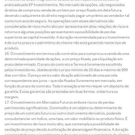
praticada pela XP Investimentos. No mercado de opções, são negociados
direitos de compra ou venda de um bem por preço fixado em data futura,
devendo o adquirente do direito negociado pagar um prêmio ao vendedor tal
como num acordo seguro. As operações com esses derivativos são
consideradas de risco muito alto por apresentarem altas relações de risco e
retorno e algumas posições apresentarem a possibilidade de perdas
superiores ao capital investido. A duração recomendada para o investimento
é de curto prazo e o patrimônio do cliente não está garantido neste tipo de
produto.
O investimento em termos são contratos para compra ou a venda de uma
determinada quantidade de ações, a um preço fixado, para liquidação em
prazo determinado. O prazo do contrato a Termo é livremente escolhido
pelos investidores, obedecendo o prazo mínimo de 16 dias e máximo de 999
dias corridos. O preço será o valor da ação adicionado de uma parcela
correspondente aos juros – que são fixados livremente em mercado, em
função do prazo do contrato. Toda transação a termo requer um depósito de
garantia. Essas garantias são prestadas em duas formas: cobertura ou
margem.
O investimento em Mercados Futuros embute riscos de perdas
patrimoniais significativos. Commodity é um objeto ou determinante de
preço de um contrato futuro ou outro instrumento derivativo, podendo
consubstanciar um índice, uma taxa, um valor mobiliário ou produto físico. É
um investimento de risco muito alto, que contempla a possibilidade de
oscilação de preço devido à utilização de alavancagem financeira. A duração
recomendada para o investimento é de curto prazo e o patrimônio do cliente