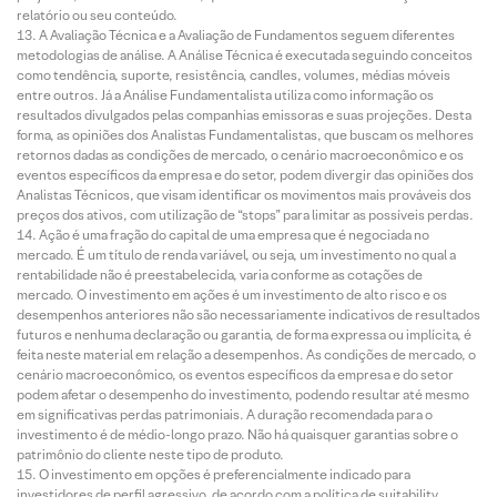
relatório ou seu conteúdo.
A Avaliação Técnica e a Avaliação de Fundamentos seguem diferentes
metodologias de análise. A Análise Técnica é executada seguindo conceitos
como tendência, suporte, resistência, candles, volumes, médias móveis
entre outros. Já a Análise Fundamentalista utiliza como informação os
resultados divulgados pelas companhias emissoras e suas projeções. Desta
forma, as opiniões dos Analistas Fundamentalistas, que buscam os melhores
retornos dadas as condições de mercado, o cenário macroeconômico e os
eventos específicos da empresa e do setor, podem divergir das opiniões dos
Analistas Técnicos, que visam identificar os movimentos mais prováveis dos
preços dos ativos, com utilização de “stops” para limitar as possíveis perdas.
Ação é uma fração do capital de uma empresa que é negociada no
mercado. É um título de renda variável, ou seja, um investimento no qual a
rentabilidade não é preestabelecida, varia conforme as cotações de
mercado. O investimento em ações é um investimento de alto risco e os
desempenhos anteriores não são necessariamente indicativos de resultados
futuros e nenhuma declaração ou garantia, de forma expressa ou implícita, é
feita neste material em relação a desempenhos. As condições de mercado, o
cenário macroeconômico, os eventos específicos da empresa e do setor
podem afetar o desempenho do investimento, podendo resultar até mesmo
em significativas perdas patrimoniais. A duração recomendada para o
investimento é de médio-longo prazo. Não há quaisquer garantias sobre o
patrimônio do cliente neste tipo de produto.
O investimento em opções é preferencialmente indicado para
investidores de perfil agressivo, de acordo com a política de suitability