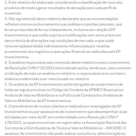
Este relatório foi elaborado considerando a classificação de risco dos
produtos de modo a gerar resultados de alocação para cada perfil de
investidor.
O(s) signatário(s) deste relatório declara(m) que as recomendações
refletem única e exclusivamente suas análises e opiniões pessoais, que
foram produzidas de forma independente, inclusive em relação à XP
Investimentos e que estão sujeitas a modificações sem aviso prévio em
decorrência de alterações nas condições de mercado, e que sua(s)
remuneração(es) é(são) indiretamente influenciada por receitas
provenientes dos negócios e operações financeiras realizadas pela XP
Investimentos.
O analista responsável pelo conteúdo deste relatório e pelo cumprimento
da Resolução CVM nº 20/2021 está indicado acima, sendo que, caso constem
a indicação de mais um analista no relatório, o responsável será o primeiro
analista credenciado a ser mencionado no relatório.
Os analistas da XP Investimentos estão obrigados ao cumprimento de
todas as regras previstas no Código de Conduta da APIMEC Brasil para o
Analista de Valores Mobiliários e na Política de Conduta dos Analistas de
Valores Mobiliários da XP Investimentos.
O atendimento de nossos clientes é realizado por empregados da XP
Investimentos ou por assessores de investimento que desempenham suas
atividades por meio da XP, em conformidade com a Resolução CVM nº
178/2023, os quais encontram-se registrados na Associação Nacional das
Corretoras e Distribuidoras de Títulos e Valores Mobiliários – ANCORD. O
assessor de investimento não pode realizar consultoria, administração ou