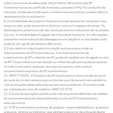
sobre o processo de adequação dos produtos oferecidos pela XP
Investimentos ao seu perfil de investidor, consulte o FAQ. As condições de
mercado, mudanças climáticas e o cenário macroeconômico podem afetar o
desempenho do investimento.
A rentabilidade de produtos financeiros pode apresentar variações e seu
preço ou valor pode aumentar ou diminuir num curto espaço de tempo. Os
desempenhos anteriores não são necessariamente indicativos de resultados
futuros. A rentabilidade divulgada não é líquida de impostos. As informações
presentes neste material são baseadas em simulações e os resultados reais
poderão ser significativamente diferentes.
Este relatório é destinado à circulação exclusiva para a rede de
relacionamento da XP Investimentos, incluindo assessores de
investimentos da XP e clientes da XP, podendo também ser divulgado no site
da XP. Fica proibida sua reprodução ou redistribuição para qualquer pessoa,
no todo ou em parte, qualquer que seja o propósito, sem o prévio
consentimento expresso da XP Investimentos.
0800 77 20202. A Ouvidoria da XP Investimentos tem a missão de servir
de canal de contato sempre que os clientes que não se sentirem satisfeitos
com as soluções dadas pela empresa aos seus problemas. O contato pode
ser realizado por meio do telefone: 0800 722 3710.
O custo da operação e a política de cobrança estão definidos nas tabelas
de custos operacionais disponibilizadas no site da XP Investimentos:
www.xpi.com.br.
A XP Investimentos se exime de qualquer responsabilidade por quaisquer
prejuízos, diretos ou indiretos, que venham a decorrer da utilização deste