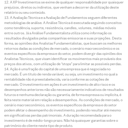
A XP Investimentos se exime de qualquer responsabilidade por quaisquer
prejuízos, diretos ou indiretos, que venham a decorrer da utilização deste
relatório ou seu conteúdo.
A Avaliação Técnica e a Avaliação de Fundamentos seguem diferentes
metodologias de análise. A Análise Técnica é executada seguindo conceitos
como tendência, suporte, resistência, candles, volumes, médias móveis
entre outros. Já a Análise Fundamentalista utiliza como informação os
resultados divulgados pelas companhias emissoras e suas projeções. Desta
forma, as opiniões dos Analistas Fundamentalistas, que buscam os melhores
retornos dadas as condições de mercado, o cenário macroeconômico e os
eventos específicos da empresa e do setor, podem divergir das opiniões dos
Analistas Técnicos, que visam identificar os movimentos mais prováveis dos
preços dos ativos, com utilização de “stops” para limitar as possíveis perdas.
Ação é uma fração do capital de uma empresa que é negociada no
mercado. É um título de renda variável, ou seja, um investimento no qual a
rentabilidade não é preestabelecida, varia conforme as cotações de
mercado. O investimento em ações é um investimento de alto risco e os
desempenhos anteriores não são necessariamente indicativos de resultados
futuros e nenhuma declaração ou garantia, de forma expressa ou implícita, é
feita neste material em relação a desempenhos. As condições de mercado, o
cenário macroeconômico, os eventos específicos da empresa e do setor
podem afetar o desempenho do investimento, podendo resultar até mesmo
em significativas perdas patrimoniais. A duração recomendada para o
investimento é de médio-longo prazo. Não há quaisquer garantias sobre o
patrimônio do cliente neste tipo de produto.