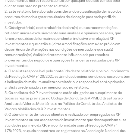
Investimentos não se responsabiliza por qualquer decisão tomada pelo
cliente com base no presente relatório.
Este relatório foi elaborado considerando a classificação de risco dos
produtos de modo a gerar resultados de alocação para cada perfil de
investidor.
O(s) signatário(s) deste relatório declara(m) que as recomendações
refletem única e exclusivamente suas análises e opiniões pessoais, que
foram produzidas de forma independente, inclusive em relação à XP
Investimentos e que estão sujeitas a modificações sem aviso prévio em
decorrência de alterações nas condições de mercado, e que sua(s)
remuneração(es) é(são) indiretamente influenciada por receitas
provenientes dos negócios e operações financeiras realizadas pela XP
Investimentos.
O analista responsável pelo conteúdo deste relatório e pelo cumprimento
da Resolução CVM nº 20/2021 está indicado acima, sendo que, caso constem
a indicação de mais um analista no relatório, o responsável será o primeiro
analista credenciado a ser mencionado no relatório.
Os analistas da XP Investimentos estão obrigados ao cumprimento de
todas as regras previstas no Código de Conduta da APIMEC Brasil para o
Analista de Valores Mobiliários e na Política de Conduta dos Analistas de
Valores Mobiliários da XP Investimentos.
O atendimento de nossos clientes é realizado por empregados da XP
Investimentos ou por assessores de investimento que desempenham suas
atividades por meio da XP, em conformidade com a Resolução CVM nº
178/2023, os quais encontram-se registrados na Associação Nacional das