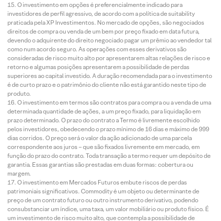
O investimento em opções é preferencialmente indicado para
investidores de perfil agressivo, de acordo com a política de suitability
praticada pela XP Investimentos. No mercado de opções, são negociados
direitos de compra ou venda de um bem por preço fixado em data futura,
devendo o adquirente do direito negociado pagar um prêmio ao vendedor tal
como num acordo seguro. As operações com esses derivativos são
consideradas de risco muito alto por apresentarem altas relações de risco e
retorno e algumas posições apresentarem a possibilidade de perdas
superiores ao capital investido. A duração recomendada para o investimento
é de curto prazo e o patrimônio do cliente não está garantido neste tipo de
produto.
O investimento em termos são contratos para compra ou a venda de uma
determinada quantidade de ações, a um preço fixado, para liquidação em
prazo determinado. O prazo do contrato a Termo é livremente escolhido
pelos investidores, obedecendo o prazo mínimo de 16 dias e máximo de 999
dias corridos. O preço será o valor da ação adicionado de uma parcela
correspondente aos juros – que são fixados livremente em mercado, em
função do prazo do contrato. Toda transação a termo requer um depósito de
garantia. Essas garantias são prestadas em duas formas: cobertura ou
margem.
O investimento em Mercados Futuros embute riscos de perdas
patrimoniais significativos. Commodity é um objeto ou determinante de
preço de um contrato futuro ou outro instrumento derivativo, podendo
consubstanciar um índice, uma taxa, um valor mobiliário ou produto físico. É
um investimento de risco muito alto, que contempla a possibilidade de