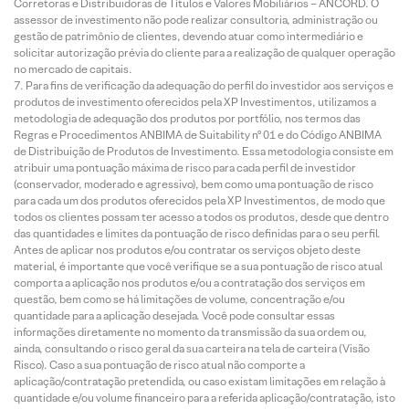
Corretoras e Distribuidoras de Títulos e Valores Mobiliários – ANCORD. O
assessor de investimento não pode realizar consultoria, administração ou
gestão de patrimônio de clientes, devendo atuar como intermediário e
solicitar autorização prévia do cliente para a realização de qualquer operação
no mercado de capitais.
Para fins de verificação da adequação do perfil do investidor aos serviços e
produtos de investimento oferecidos pela XP Investimentos, utilizamos a
metodologia de adequação dos produtos por portfólio, nos termos das
Regras e Procedimentos ANBIMA de Suitability nº 01 e do Código ANBIMA
de Distribuição de Produtos de Investimento. Essa metodologia consiste em
atribuir uma pontuação máxima de risco para cada perfil de investidor
(conservador, moderado e agressivo), bem como uma pontuação de risco
para cada um dos produtos oferecidos pela XP Investimentos, de modo que
todos os clientes possam ter acesso a todos os produtos, desde que dentro
das quantidades e limites da pontuação de risco definidas para o seu perfil.
Antes de aplicar nos produtos e/ou contratar os serviços objeto deste
material, é importante que você verifique se a sua pontuação de risco atual
comporta a aplicação nos produtos e/ou a contratação dos serviços em
questão, bem como se há limitações de volume, concentração e/ou
quantidade para a aplicação desejada. Você pode consultar essas
informações diretamente no momento da transmissão da sua ordem ou,
ainda, consultando o risco geral da sua carteira na tela de carteira (Visão
Risco). Caso a sua pontuação de risco atual não comporte a
aplicação/contratação pretendida, ou caso existam limitações em relação à
quantidade e/ou volume financeiro para a referida aplicação/contratação, isto