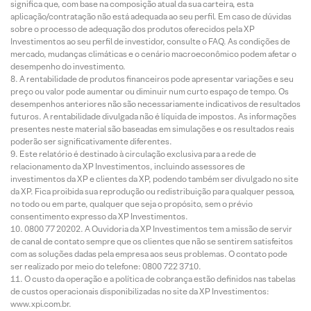
significa que, com base na composição atual da sua carteira, esta
aplicação/contratação não está adequada ao seu perfil. Em caso de dúvidas
sobre o processo de adequação dos produtos oferecidos pela XP
Investimentos ao seu perfil de investidor, consulte o FAQ. As condições de
mercado, mudanças climáticas e o cenário macroeconômico podem afetar o
desempenho do investimento.
A rentabilidade de produtos financeiros pode apresentar variações e seu
preço ou valor pode aumentar ou diminuir num curto espaço de tempo. Os
desempenhos anteriores não são necessariamente indicativos de resultados
futuros. A rentabilidade divulgada não é líquida de impostos. As informações
presentes neste material são baseadas em simulações e os resultados reais
poderão ser significativamente diferentes.
Este relatório é destinado à circulação exclusiva para a rede de
relacionamento da XP Investimentos, incluindo assessores de
investimentos da XP e clientes da XP, podendo também ser divulgado no site
da XP. Fica proibida sua reprodução ou redistribuição para qualquer pessoa,
no todo ou em parte, qualquer que seja o propósito, sem o prévio
consentimento expresso da XP Investimentos.
0800 77 20202. A Ouvidoria da XP Investimentos tem a missão de servir
de canal de contato sempre que os clientes que não se sentirem satisfeitos
com as soluções dadas pela empresa aos seus problemas. O contato pode
ser realizado por meio do telefone: 0800 722 3710.
O custo da operação e a política de cobrança estão definidos nas tabelas
de custos operacionais disponibilizadas no site da XP Investimentos:
www.xpi.com.br.