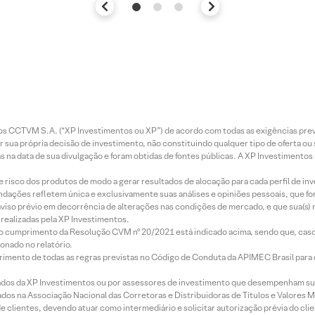
entos CCTVM S.A. (“XP Investimentos ou XP”) de acordo com todas as exigências p
r sua própria decisão de investimento, não constituindo qualquer tipo de oferta ou
s na data de sua divulgação e foram obtidas de fontes públicas. A XP Investimentos
e risco dos produtos de modo a gerar resultados de alocação para cada perfil de inv
mendações refletem única e exclusivamente suas análises e opiniões pessoais, que 
aviso prévio em decorrência de alterações nas condições de mercado, e que sua(s)
realizadas pela XP Investimentos.
lo cumprimento da Resolução CVM nº 20/2021 está indicado acima, sendo que, caso 
onado no relatório.
imento de todas as regras previstas no Código de Conduta da APIMEC Brasil para o 
ados da XP Investimentos ou por assessores de investimento que desempenham sua
os na Associação Nacional das Corretoras e Distribuidoras de Títulos e Valores 
de clientes, devendo atuar como intermediário e solicitar autorização prévia do cl