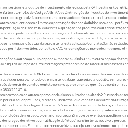
idor aos serviços e produtos de investimento oferecidos pela XP Investimentos, uti
 Suitability nº 01 e do Código ANBIMA de Distribuição de Produtos de Investimen
r, moderado e agressivo), bem como uma pontuação de risco para cada um dos produ
ntro das quantidades e limites da pontuação de risco definidas para o seu perfil. A
 sua pontuação de risco atual comporta a aplicação nos produtos e/ou a contratação
jada. Você pode consultar essas informações diretamente no momento da transmissã
ação de risco atual não comporte a aplicação/contratação pretendida, ou caso exista
m base na composição atual da sua carteira, esta aplicação/contratação não está ad
 seu perfil de investidor, consulte o FAQ. As condições de mercado, mudanças cl
 variações e seu preço ou valor pode aumentar ou diminuir num curto espaço de t
 não é líquida de impostos. As informações presentes neste material são baseadas e
rede de relacionamento da XP Investimentos, incluindo assessores de investimentos
ara qualquer pessoa, no todo ou em parte, qualquer que seja o propósito, sem o pr
ssão de servir de canal de contato sempre que os clientes que não se sentirem sat
e: 0800 722 3710.
dos nas tabelas de custos operacionais disponibilizadas no site da XP Investimento
 por quaisquer prejuízos, diretos ou indiretos, que venham a decorrer da utilizaç
 diferentes metodologias de análise. A Análise Técnica é executada seguindo conc
alista utiliza como informação os resultados divulgados pelas companhias emissora
 condições de mercado, o cenário macroeconômico e os eventos específicos da em
dos preços dos ativos, com utilização de “stops” para limitar as possíveis perdas.
ada no mercado. É um título de renda variável, ou seja, um investimento no qual a r