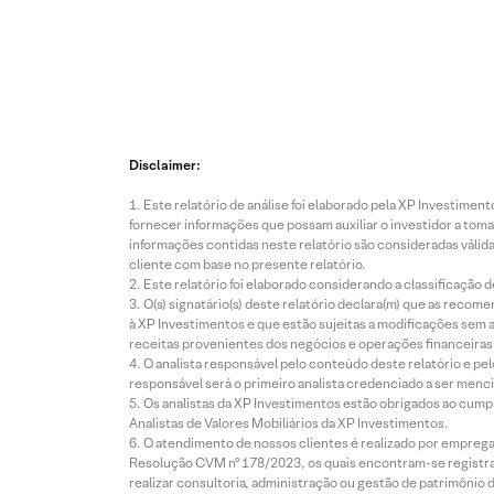
Disclaimer:
Este relatório de análise foi elaborado pela XP Investim
fornecer informações que possam auxiliar o investidor a toma
informações contidas neste relatório são consideradas válida
cliente com base no presente relatório.
Este relatório foi elaborado considerando a classificação d
O(s) signatário(s) deste relatório declara(m) que as reco
à XP Investimentos e que estão sujeitas a modificações sem 
receitas provenientes dos negócios e operações financeiras 
O analista responsável pelo conteúdo deste relatório e pe
responsável será o primeiro analista credenciado a ser menci
Os analistas da XP Investimentos estão obrigados ao cumpr
Analistas de Valores Mobiliários da XP Investimentos.
O atendimento de nossos clientes é realizado por empreg
Resolução CVM nº 178/2023, os quais encontram-se registrad
realizar consultoria, administração ou gestão de patrimônio 