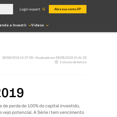
login expert
Abra sua conta XP
enda a Investir
Vídeos
28/08/2019 15:37:09 • Atualizado em 28/08/2019 15:41:29
1 minuto de leitura
2019
de de perda de 100% do capital investido,
vejo potencial. A Série i tem vencimento