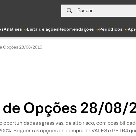
Buscar
os
Análises
Lista de ações
Recomendações
Periódicos
Apr
de Opções 28/08/2019
l de Opções 28/08/
o oportunidades agressivas, de alto risco, com possibilida
200%. Seguem as opções de compra de VALE3 e PETR4 que 