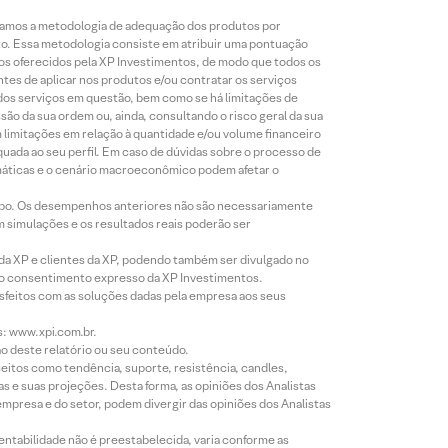
lizamos a metodologia de adequação dos produtos por
to. Essa metodologia consiste em atribuir uma pontuação
tos oferecidos pela XP Investimentos, de modo que todos os
ntes de aplicar nos produtos e/ou contratar os serviços
 dos serviços em questão, bem como se há limitações de
o da sua ordem ou, ainda, consultando o risco geral da sua
m limitações em relação à quantidade e/ou volume financeiro
equada ao seu perfil. Em caso de dúvidas sobre o processo de
imáticas e o cenário macroeconômico podem afetar o
empo. Os desempenhos anteriores não são necessariamente
m simulações e os resultados reais poderão ser
 da XP e clientes da XP, podendo também ser divulgado no
évio consentimento expresso da XP Investimentos.
isfeitos com as soluções dadas pela empresa aos seus
s: www.xpi.com.br.
ão deste relatório ou seu conteúdo.
eitos como tendência, suporte, resistência, candles,
s e suas projeções. Desta forma, as opiniões dos Analistas
presa e do setor, podem divergir das opiniões dos Analistas
entabilidade não é preestabelecida, varia conforme as