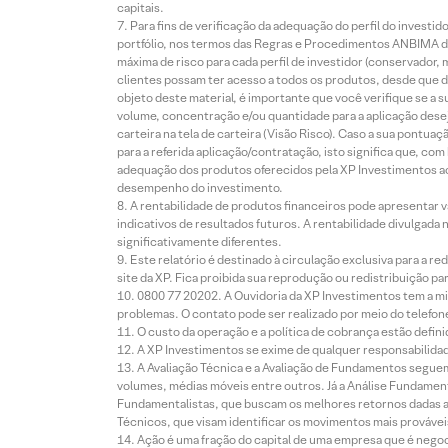
capitais.
Para fins de verificação da adequação do perfil do invest
portfólio, nos termos das Regras e Procedimentos ANBIMA de
máxima de risco para cada perfil de investidor (conservado
clientes possam ter acesso a todos os produtos, desde que de
objeto deste material, é importante que você verifique se a
volume, concentração e/ou quantidade para a aplicação dese
carteira na tela de carteira (Visão Risco). Caso a sua pontu
para a referida aplicação/contratação, isto significa que, co
adequação dos produtos oferecidos pela XP Investimentos ao
desempenho do investimento.
A rentabilidade de produtos financeiros pode apresentar
indicativos de resultados futuros. A rentabilidade divulgada
significativamente diferentes.
Este relatório é destinado à circulação exclusiva para a 
site da XP. Fica proibida sua reprodução ou redistribuição p
0800 77 20202. A Ouvidoria da XP Investimentos tem a mi
problemas. O contato pode ser realizado por meio do telefon
O custo da operação e a política de cobrança estão defini
A XP Investimentos se exime de qualquer responsabilidade
A Avaliação Técnica e a Avaliação de Fundamentos seguem
volumes, médias móveis entre outros. Já a Análise Fundament
Fundamentalistas, que buscam os melhores retornos dadas as
Técnicos, que visam identificar os movimentos mais prováveis 
Ação é uma fração do capital de uma empresa que é negoci