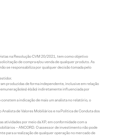
revistas na Resolução CVM 20/2021, tem como objetivo
 solicitação de compra e/ou venda de qualquer produto. As
 não se responsabiliza por qualquer decisão tomada pelo
estidor.
foram produzidas de forma independente, inclusive em relação
 remuneração(es) é(são) indiretamente influenciada por
constem a indicação de mais um analista no relatório, o
Analista de Valores Mobiliários e na Política de Conduta dos
s atividades por meio da XP, em conformidade com a
Mobiliários – ANCORD. O assessor de investimento não pode
iente para a realização de qualquer operação no mercado de