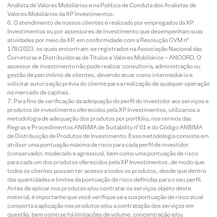
Analista de Valores Mobiliários e na Política de Conduta dos Analistas de
Valores Mobiliários da XP Investimentos.
O atendimento de nossos clientes é realizado por empregados da XP
Investimentos ou por assessores de investimento que desempenham suas
atividades por meio da XP, em conformidade com a Resolução CVM nº
178/2023, os quais encontram-se registrados na Associação Nacional das
Corretoras e Distribuidoras de Títulos e Valores Mobiliários – ANCORD. O
assessor de investimento não pode realizar consultoria, administração ou
gestão de patrimônio de clientes, devendo atuar como intermediário e
solicitar autorização prévia do cliente para a realização de qualquer operação
no mercado de capitais.
Para fins de verificação da adequação do perfil do investidor aos serviços e
produtos de investimento oferecidos pela XP Investimentos, utilizamos a
metodologia de adequação dos produtos por portfólio, nos termos das
Regras e Procedimentos ANBIMA de Suitability nº 01 e do Código ANBIMA
de Distribuição de Produtos de Investimento. Essa metodologia consiste em
atribuir uma pontuação máxima de risco para cada perfil de investidor
(conservador, moderado e agressivo), bem como uma pontuação de risco
para cada um dos produtos oferecidos pela XP Investimentos, de modo que
todos os clientes possam ter acesso a todos os produtos, desde que dentro
das quantidades e limites da pontuação de risco definidas para o seu perfil.
Antes de aplicar nos produtos e/ou contratar os serviços objeto deste
material, é importante que você verifique se a sua pontuação de risco atual
comporta a aplicação nos produtos e/ou a contratação dos serviços em
questão, bem como se há limitações de volume, concentração e/ou