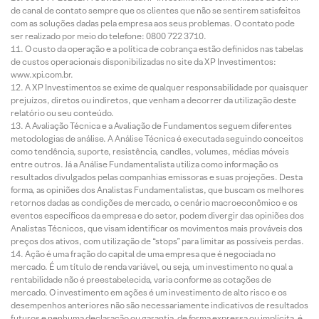
de canal de contato sempre que os clientes que não se sentirem satisfeitos
com as soluções dadas pela empresa aos seus problemas. O contato pode
ser realizado por meio do telefone: 0800 722 3710.
O custo da operação e a política de cobrança estão definidos nas tabelas
de custos operacionais disponibilizadas no site da XP Investimentos:
www.xpi.com.br.
A XP Investimentos se exime de qualquer responsabilidade por quaisquer
prejuízos, diretos ou indiretos, que venham a decorrer da utilização deste
relatório ou seu conteúdo.
A Avaliação Técnica e a Avaliação de Fundamentos seguem diferentes
metodologias de análise. A Análise Técnica é executada seguindo conceitos
como tendência, suporte, resistência, candles, volumes, médias móveis
entre outros. Já a Análise Fundamentalista utiliza como informação os
resultados divulgados pelas companhias emissoras e suas projeções. Desta
forma, as opiniões dos Analistas Fundamentalistas, que buscam os melhores
retornos dadas as condições de mercado, o cenário macroeconômico e os
eventos específicos da empresa e do setor, podem divergir das opiniões dos
Analistas Técnicos, que visam identificar os movimentos mais prováveis dos
preços dos ativos, com utilização de “stops” para limitar as possíveis perdas.
Ação é uma fração do capital de uma empresa que é negociada no
mercado. É um título de renda variável, ou seja, um investimento no qual a
rentabilidade não é preestabelecida, varia conforme as cotações de
mercado. O investimento em ações é um investimento de alto risco e os
desempenhos anteriores não são necessariamente indicativos de resultados
futuros e nenhuma declaração ou garantia, de forma expressa ou implícita, é