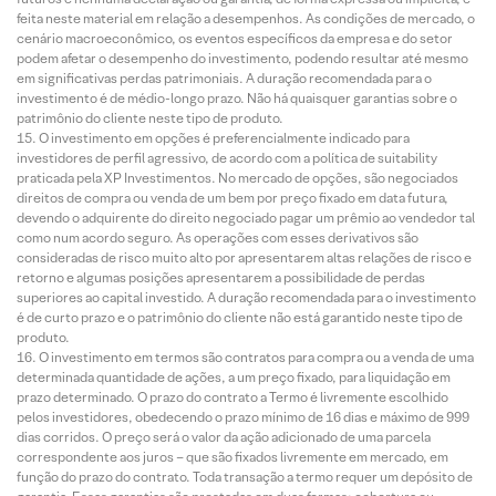
feita neste material em relação a desempenhos. As condições de mercado, o
cenário macroeconômico, os eventos específicos da empresa e do setor
podem afetar o desempenho do investimento, podendo resultar até mesmo
em significativas perdas patrimoniais. A duração recomendada para o
investimento é de médio-longo prazo. Não há quaisquer garantias sobre o
patrimônio do cliente neste tipo de produto.
O investimento em opções é preferencialmente indicado para
investidores de perfil agressivo, de acordo com a política de suitability
praticada pela XP Investimentos. No mercado de opções, são negociados
direitos de compra ou venda de um bem por preço fixado em data futura,
devendo o adquirente do direito negociado pagar um prêmio ao vendedor tal
como num acordo seguro. As operações com esses derivativos são
consideradas de risco muito alto por apresentarem altas relações de risco e
retorno e algumas posições apresentarem a possibilidade de perdas
superiores ao capital investido. A duração recomendada para o investimento
é de curto prazo e o patrimônio do cliente não está garantido neste tipo de
produto.
O investimento em termos são contratos para compra ou a venda de uma
determinada quantidade de ações, a um preço fixado, para liquidação em
prazo determinado. O prazo do contrato a Termo é livremente escolhido
pelos investidores, obedecendo o prazo mínimo de 16 dias e máximo de 999
dias corridos. O preço será o valor da ação adicionado de uma parcela
correspondente aos juros – que são fixados livremente em mercado, em
função do prazo do contrato. Toda transação a termo requer um depósito de