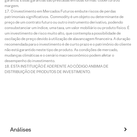
garantia. Essas garantias são prestadas em duas formas: cobertura ou
margem.
O investimento em Mercados Futuros embute riscos de perdas
patrimoniais significativos. Commodity é um objeto ou determinante de
preço de um contrato futuro ou outro instrumento derivativo, podendo
consubstanciar um índice, uma taxa, um valor mobiliário ou produto físico. É
um investimento de risco muito alto, que contempla a possibilidade de
oscilação de preço devido à utilização de alavancagem financeira. A duração
recomendada para o investimento é de curto prazo e o patrimônio do cliente
não está garantido neste tipo de produto. As condições de mercado,
mudanças climáticas e o cenário macroeconômico podem afetar o
desempenho do investimento.
ESTA INSTITUIÇÃO É ADERENTE AO CÓDIGO ANBIMA DE
DISTRIBUIÇÃO DE PRODUTOS DE INVESTIMENTO.
Análises