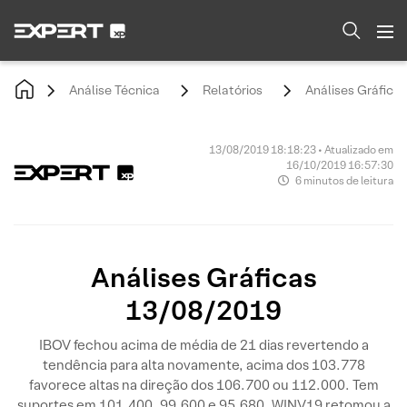
Análise Técnica
Relatórios
Análises Gráfica
13/08/2019 18:18:23 • Atualizado em
16/10/2019 16:57:30
6 minutos de leitura
Análises Gráficas
13/08/2019
IBOV fechou acima de média de 21 dias revertendo a
tendência para alta novamente, acima dos 103.778
favorece altas na direção dos 106.700 ou 112.000. Tem
suportes em 101.400, 99.600 e 95.680. WINV19 retomou a