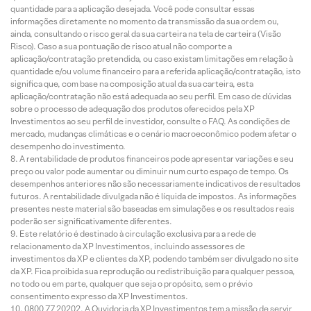
quantidade para a aplicação desejada. Você pode consultar essas
informações diretamente no momento da transmissão da sua ordem ou,
ainda, consultando o risco geral da sua carteira na tela de carteira (Visão
Risco). Caso a sua pontuação de risco atual não comporte a
aplicação/contratação pretendida, ou caso existam limitações em relação à
quantidade e/ou volume financeiro para a referida aplicação/contratação, isto
significa que, com base na composição atual da sua carteira, esta
aplicação/contratação não está adequada ao seu perfil. Em caso de dúvidas
sobre o processo de adequação dos produtos oferecidos pela XP
Investimentos ao seu perfil de investidor, consulte o FAQ. As condições de
mercado, mudanças climáticas e o cenário macroeconômico podem afetar o
desempenho do investimento.
A rentabilidade de produtos financeiros pode apresentar variações e seu
preço ou valor pode aumentar ou diminuir num curto espaço de tempo. Os
desempenhos anteriores não são necessariamente indicativos de resultados
futuros. A rentabilidade divulgada não é líquida de impostos. As informações
presentes neste material são baseadas em simulações e os resultados reais
poderão ser significativamente diferentes.
Este relatório é destinado à circulação exclusiva para a rede de
relacionamento da XP Investimentos, incluindo assessores de
investimentos da XP e clientes da XP, podendo também ser divulgado no site
da XP. Fica proibida sua reprodução ou redistribuição para qualquer pessoa,
no todo ou em parte, qualquer que seja o propósito, sem o prévio
consentimento expresso da XP Investimentos.
0800 77 20202. A Ouvidoria da XP Investimentos tem a missão de servir