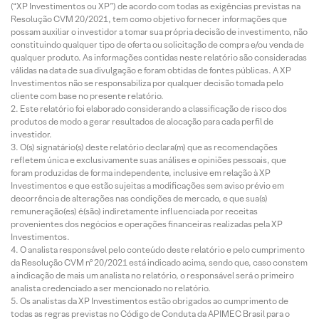
(“XP Investimentos ou XP”) de acordo com todas as exigências previstas na
Resolução CVM 20/2021, tem como objetivo fornecer informações que
possam auxiliar o investidor a tomar sua própria decisão de investimento, não
constituindo qualquer tipo de oferta ou solicitação de compra e/ou venda de
qualquer produto. As informações contidas neste relatório são consideradas
válidas na data de sua divulgação e foram obtidas de fontes públicas. A XP
Investimentos não se responsabiliza por qualquer decisão tomada pelo
cliente com base no presente relatório.
Este relatório foi elaborado considerando a classificação de risco dos
produtos de modo a gerar resultados de alocação para cada perfil de
investidor.
O(s) signatário(s) deste relatório declara(m) que as recomendações
refletem única e exclusivamente suas análises e opiniões pessoais, que
foram produzidas de forma independente, inclusive em relação à XP
Investimentos e que estão sujeitas a modificações sem aviso prévio em
decorrência de alterações nas condições de mercado, e que sua(s)
remuneração(es) é(são) indiretamente influenciada por receitas
provenientes dos negócios e operações financeiras realizadas pela XP
Investimentos.
O analista responsável pelo conteúdo deste relatório e pelo cumprimento
da Resolução CVM nº 20/2021 está indicado acima, sendo que, caso constem
a indicação de mais um analista no relatório, o responsável será o primeiro
analista credenciado a ser mencionado no relatório.
Os analistas da XP Investimentos estão obrigados ao cumprimento de
todas as regras previstas no Código de Conduta da APIMEC Brasil para o