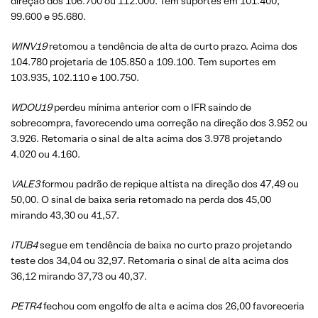
direção dos 106.700 ou 112.000. Tem suportes em 101.400,
99.600 e 95.680.
WINV19
retomou a tendência de alta de curto prazo. Acima dos
104.780 projetaria de 105.850 a 109.100. Tem suportes em
103.935, 102.110 e 100.750.
WDOU19
perdeu mínima anterior com o IFR saindo de
sobrecompra, favorecendo uma correção na direção dos 3.952 ou
3.926. Retomaria o sinal de alta acima dos 3.978 projetando
4.020 ou 4.160.
VALE3
formou padrão de repique altista na direção dos 47,49 ou
50,00. O sinal de baixa seria retomado na perda dos 45,00
mirando 43,30 ou 41,57.
ITUB4
segue em tendência de baixa no curto prazo projetando
teste dos 34,04 ou 32,97. Retomaria o sinal de alta acima dos
36,12 mirando 37,73 ou 40,37.
PETR4
fechou com engolfo de alta e acima dos 26,00 favoreceria