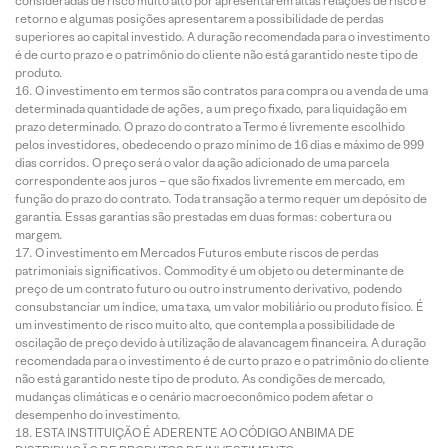
consideradas de risco muito alto por apresentarem altas relações de risco e
retorno e algumas posições apresentarem a possibilidade de perdas
superiores ao capital investido. A duração recomendada para o investimento
é de curto prazo e o patrimônio do cliente não está garantido neste tipo de
produto.
O investimento em termos são contratos para compra ou a venda de uma
determinada quantidade de ações, a um preço fixado, para liquidação em
prazo determinado. O prazo do contrato a Termo é livremente escolhido
pelos investidores, obedecendo o prazo mínimo de 16 dias e máximo de 999
dias corridos. O preço será o valor da ação adicionado de uma parcela
correspondente aos juros – que são fixados livremente em mercado, em
função do prazo do contrato. Toda transação a termo requer um depósito de
garantia. Essas garantias são prestadas em duas formas: cobertura ou
margem.
O investimento em Mercados Futuros embute riscos de perdas
patrimoniais significativos. Commodity é um objeto ou determinante de
preço de um contrato futuro ou outro instrumento derivativo, podendo
consubstanciar um índice, uma taxa, um valor mobiliário ou produto físico. É
um investimento de risco muito alto, que contempla a possibilidade de
oscilação de preço devido à utilização de alavancagem financeira. A duração
recomendada para o investimento é de curto prazo e o patrimônio do cliente
não está garantido neste tipo de produto. As condições de mercado,
mudanças climáticas e o cenário macroeconômico podem afetar o
desempenho do investimento.
ESTA INSTITUIÇÃO É ADERENTE AO CÓDIGO ANBIMA DE