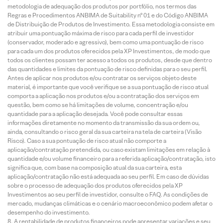
metodologia de adequação dos produtos por portfólio, nos termos das
Regras e Procedimentos ANBIMA de Suitability nº 01 e do Código ANBIMA
de Distribuição de Produtos de Investimento. Essa metodologia consiste em
atribuir uma pontuação máxima de risco para cada perfil de investidor
(conservador, moderado e agressivo), bem como uma pontuação de risco
para cada um dos produtos oferecidos pela XP Investimentos, de modo que
todos os clientes possam ter acesso a todos os produtos, desde que dentro
das quantidades e limites da pontuação de risco definidas para o seu perfil.
Antes de aplicar nos produtos e/ou contratar os serviços objeto deste
material, é importante que você verifique se a sua pontuação de risco atual
comporta a aplicação nos produtos e/ou a contratação dos serviços em
questão, bem como se há limitações de volume, concentração e/ou
quantidade para a aplicação desejada. Você pode consultar essas
informações diretamente no momento da transmissão da sua ordem ou,
ainda, consultando o risco geral da sua carteira na tela de carteira (Visão
Risco). Caso a sua pontuação de risco atual não comporte a
aplicação/contratação pretendida, ou caso existam limitações em relação à
quantidade e/ou volume financeiro para a referida aplicação/contratação, isto
significa que, com base na composição atual da sua carteira, esta
aplicação/contratação não está adequada ao seu perfil. Em caso de dúvidas
sobre o processo de adequação dos produtos oferecidos pela XP
Investimentos ao seu perfil de investidor, consulte o FAQ. As condições de
mercado, mudanças climáticas e o cenário macroeconômico podem afetar o
desempenho do investimento.
A rentabilidade de produtos financeiros pode apresentar variações e seu