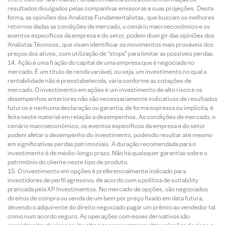
resultados divulgados pelas companhias emissoras e suas projeções. Desta
forma, as opiniões dos Analistas Fundamentalistas, que buscam os melhores
retornos dadas as condições de mercado, o cenário macroeconômico e os
eventos específicos da empresa e do setor, podem divergir das opiniões dos
Analistas Técnicos, que visam identificar os movimentos mais prováveis dos
preços dos ativos, com utilização de “stops” para limitar as possíveis perdas.
Ação é uma fração do capital de uma empresa que é negociada no
mercado. É um título de renda variável, ou seja, um investimento no qual a
rentabilidade não é preestabelecida, varia conforme as cotações de
mercado. O investimento em ações é um investimento de alto risco e os
desempenhos anteriores não são necessariamente indicativos de resultados
futuros e nenhuma declaração ou garantia, de forma expressa ou implícita, é
feita neste material em relação a desempenhos. As condições de mercado, o
cenário macroeconômico, os eventos específicos da empresa e do setor
podem afetar o desempenho do investimento, podendo resultar até mesmo
em significativas perdas patrimoniais. A duração recomendada para o
investimento é de médio-longo prazo. Não há quaisquer garantias sobre o
patrimônio do cliente neste tipo de produto.
O investimento em opções é preferencialmente indicado para
investidores de perfil agressivo, de acordo com a política de suitability
praticada pela XP Investimentos. No mercado de opções, são negociados
direitos de compra ou venda de um bem por preço fixado em data futura,
devendo o adquirente do direito negociado pagar um prêmio ao vendedor tal
como num acordo seguro. As operações com esses derivativos são