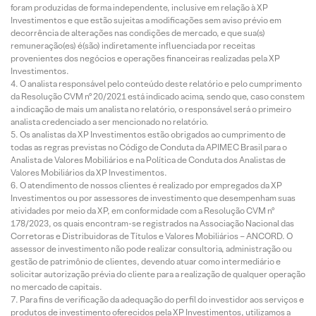
foram produzidas de forma independente, inclusive em relação à XP
Investimentos e que estão sujeitas a modificações sem aviso prévio em
decorrência de alterações nas condições de mercado, e que sua(s)
remuneração(es) é(são) indiretamente influenciada por receitas
provenientes dos negócios e operações financeiras realizadas pela XP
Investimentos.
O analista responsável pelo conteúdo deste relatório e pelo cumprimento
da Resolução CVM nº 20/2021 está indicado acima, sendo que, caso constem
a indicação de mais um analista no relatório, o responsável será o primeiro
analista credenciado a ser mencionado no relatório.
Os analistas da XP Investimentos estão obrigados ao cumprimento de
todas as regras previstas no Código de Conduta da APIMEC Brasil para o
Analista de Valores Mobiliários e na Política de Conduta dos Analistas de
Valores Mobiliários da XP Investimentos.
O atendimento de nossos clientes é realizado por empregados da XP
Investimentos ou por assessores de investimento que desempenham suas
atividades por meio da XP, em conformidade com a Resolução CVM nº
178/2023, os quais encontram-se registrados na Associação Nacional das
Corretoras e Distribuidoras de Títulos e Valores Mobiliários – ANCORD. O
assessor de investimento não pode realizar consultoria, administração ou
gestão de patrimônio de clientes, devendo atuar como intermediário e
solicitar autorização prévia do cliente para a realização de qualquer operação
no mercado de capitais.
Para fins de verificação da adequação do perfil do investidor aos serviços e
produtos de investimento oferecidos pela XP Investimentos, utilizamos a