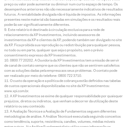
preço ou valor pode aumentar ou diminuir num curto espaço de tempo. Os
desempenhos anteriores não são necessariamente indicativos de resultados
futuros. A rentabilidade divulgada não é líquida de impostos. As informações
presentes neste material são baseadas em simulações e os resultados reais
poderão ser significativamente diferentes.
Este relatório é destinado à circulação exclusiva para a rede de
relacionamento da XP Investimentos, incluindo assessores de
investimentos da XP e clientes da XP, podendo também ser divulgado no site
da XP. Fica proibida sua reprodução ou redistribuição para qualquer pessoa,
no todo ou em parte, qualquer que seja o propósito, sem o prévio
consentimento expresso da XP Investimentos.
0800 77 20202. A Ouvidoria da XP Investimentos tem a missão de servir
de canal de contato sempre que os clientes que não se sentirem satisfeitos
com as soluções dadas pela empresa aos seus problemas. O contato pode
ser realizado por meio do telefone: 0800 722 3710.
O custo da operação e a política de cobrança estão definidos nas tabelas
de custos operacionais disponibilizadas no site da XP Investimentos:
www.xpi.com.br.
A XP Investimentos se exime de qualquer responsabilidade por quaisquer
prejuízos, diretos ou indiretos, que venham a decorrer da utilização deste
relatório ou seu conteúdo.
A Avaliação Técnica e a Avaliação de Fundamentos seguem diferentes
metodologias de análise. A Análise Técnica é executada seguindo conceitos
como tendência, suporte, resistência, candles, volumes, médias móveis
entre outros. Já a Análise Fundamentalista utiliza como informação os