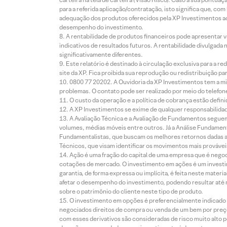
para a referida aplicação/contratação, isto significa que, co
adequação dos produtos oferecidos pela XP Investimentos ao
desempenho do investimento.
A rentabilidade de produtos financeiros pode apresentar
indicativos de resultados futuros. A rentabilidade divulgada
significativamente diferentes.
Este relatório é destinado à circulação exclusiva para a 
site da XP. Fica proibida sua reprodução ou redistribuição p
0800 77 20202. A Ouvidoria da XP Investimentos tem a mi
problemas. O contato pode ser realizado por meio do telefon
O custo da operação e a política de cobrança estão defini
A XP Investimentos se exime de qualquer responsabilidade
A Avaliação Técnica e a Avaliação de Fundamentos seguem
volumes, médias móveis entre outros. Já a Análise Fundament
Fundamentalistas, que buscam os melhores retornos dadas as
Técnicos, que visam identificar os movimentos mais prováveis 
Ação é uma fração do capital de uma empresa que é negoci
cotações de mercado. O investimento em ações é um investi
garantia, de forma expressa ou implícita, é feita neste ma
afetar o desempenho do investimento, podendo resultar até 
sobre o patrimônio do cliente neste tipo de produto.
O investimento em opções é preferencialmente indicado pa
negociados direitos de compra ou venda de um bem por preço
com esses derivativos são consideradas de risco muito alto p