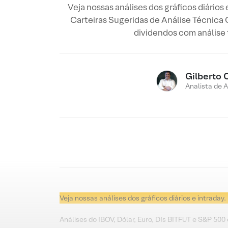
Veja nossas análises dos gráficos diários
Carteiras Sugeridas de Análise Técnica
dividendos com análise
Gilberto 
Analista de 
Veja nossas análises dos gráficos diários e intraday.
Análises do IBOV, Dólar, Euro, DIs BITFUT e S&P 500