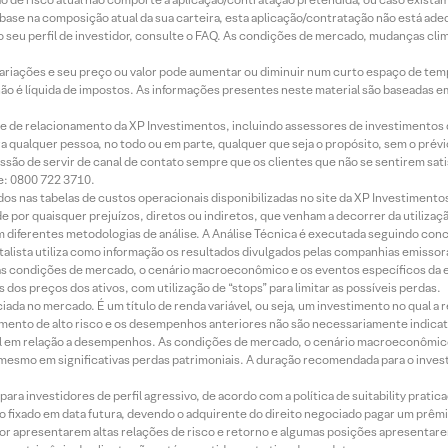
m base na composição atual da sua carteira, esta aplicação/contratação não está ad
 seu perfil de investidor, consulte o FAQ. As condições de mercado, mudanças cl
 variações e seu preço ou valor pode aumentar ou diminuir num curto espaço de t
 não é líquida de impostos. As informações presentes neste material são baseadas e
rede de relacionamento da XP Investimentos, incluindo assessores de investimentos
ara qualquer pessoa, no todo ou em parte, qualquer que seja o propósito, sem o pr
ssão de servir de canal de contato sempre que os clientes que não se sentirem sat
e: 0800 722 3710.
dos nas tabelas de custos operacionais disponibilizadas no site da XP Investimento
 por quaisquer prejuízos, diretos ou indiretos, que venham a decorrer da utilizaç
 diferentes metodologias de análise. A Análise Técnica é executada seguindo conc
alista utiliza como informação os resultados divulgados pelas companhias emissora
 condições de mercado, o cenário macroeconômico e os eventos específicos da em
dos preços dos ativos, com utilização de “stops” para limitar as possíveis perdas.
ada no mercado. É um título de renda variável, ou seja, um investimento no qual a r
mento de alto risco e os desempenhos anteriores não são necessariamente indicat
terial em relação a desempenhos. As condições de mercado, o cenário macroeconômi
mesmo em significativas perdas patrimoniais. A duração recomendada para o inves
ra investidores de perfil agressivo, de acordo com a política de suitability prat
 fixado em data futura, devendo o adquirente do direito negociado pagar um prê
or apresentarem altas relações de risco e retorno e algumas posições apresentarem 