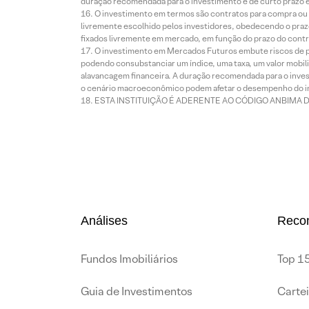
duração recomendada para o investimento é de curto prazo e 
O investimento em termos são contratos para compra ou a
livremente escolhido pelos investidores, obedecendo o prazo
fixados livremente em mercado, em função do prazo do contr
O investimento em Mercados Futuros embute riscos de pe
podendo consubstanciar um índice, uma taxa, um valor mobiliá
alavancagem financeira. A duração recomendada para o invest
o cenário macroeconômico podem afetar o desempenho do i
ESTA INSTITUIÇÃO É ADERENTE AO CÓDIGO ANBIMA 
Análises
Reco
Fundos Imobiliários
Top 15
Guia de Investimentos
Carte