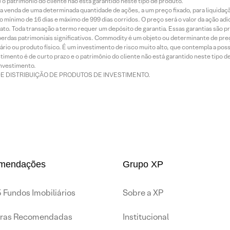
o patrimônio do cliente não está garantido neste tipo de produto.
 venda de uma determinada quantidade de ações, a um preço fixado, para liquidaç
 mínimo de 16 dias e máximo de 999 dias corridos. O preço será o valor da ação ad
ato. Toda transação a termo requer um depósito de garantia. Essas garantias são 
rdas patrimoniais significativos. Commodity é um objeto ou determinante de preç
rio ou produto físico. É um investimento de risco muito alto, que contempla a possi
imento é de curto prazo e o patrimônio do cliente não está garantido neste tipo 
nvestimento.
DE DISTRIBUIÇÃO DE PRODUTOS DE INVESTIMENTO.
mendações
Grupo XP
 Fundos Imobiliários
Sobre a XP
iras Recomendadas
Institucional