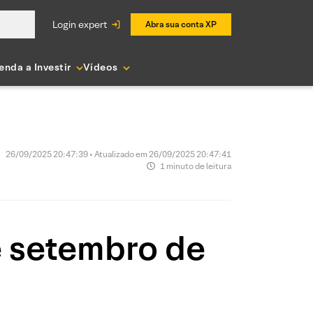
login expert
Abra sua conta XP
enda a Investir
Vídeos
26/09/2025 20:47:39 • Atualizado em 26/09/2025 20:47:41
1 minuto de leitura
e setembro de