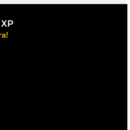
 XP
ra!