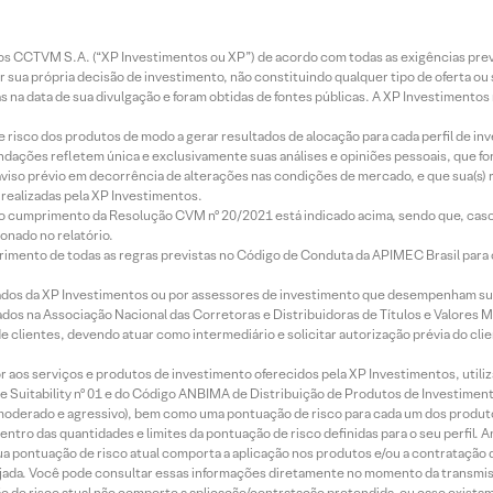
entos CCTVM S.A. (“XP Investimentos ou XP”) de acordo com todas as exigências p
r sua própria decisão de investimento, não constituindo qualquer tipo de oferta ou
s na data de sua divulgação e foram obtidas de fontes públicas. A XP Investimentos
e risco dos produtos de modo a gerar resultados de alocação para cada perfil de inv
mendações refletem única e exclusivamente suas análises e opiniões pessoais, que 
aviso prévio em decorrência de alterações nas condições de mercado, e que sua(s)
realizadas pela XP Investimentos.
lo cumprimento da Resolução CVM nº 20/2021 está indicado acima, sendo que, caso 
onado no relatório.
imento de todas as regras previstas no Código de Conduta da APIMEC Brasil para o 
ados da XP Investimentos ou por assessores de investimento que desempenham sua
os na Associação Nacional das Corretoras e Distribuidoras de Títulos e Valores 
de clientes, devendo atuar como intermediário e solicitar autorização prévia do cl
idor aos serviços e produtos de investimento oferecidos pela XP Investimentos, uti
 Suitability nº 01 e do Código ANBIMA de Distribuição de Produtos de Investimen
r, moderado e agressivo), bem como uma pontuação de risco para cada um dos produ
ntro das quantidades e limites da pontuação de risco definidas para o seu perfil. A
 sua pontuação de risco atual comporta a aplicação nos produtos e/ou a contratação
jada. Você pode consultar essas informações diretamente no momento da transmissã
ação de risco atual não comporte a aplicação/contratação pretendida, ou caso exista