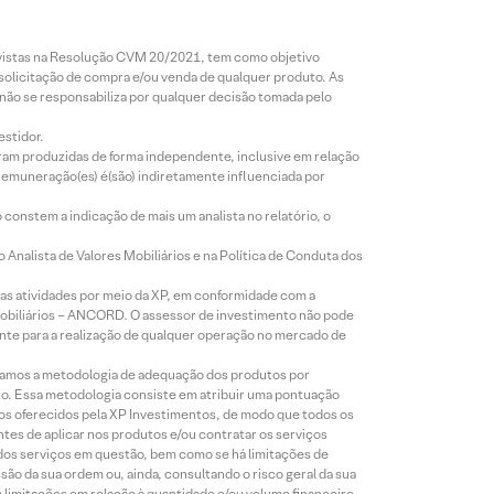
revistas na Resolução CVM 20/2021, tem como objetivo
 solicitação de compra e/ou venda de qualquer produto. As
 não se responsabiliza por qualquer decisão tomada pelo
estidor.
foram produzidas de forma independente, inclusive em relação
 remuneração(es) é(são) indiretamente influenciada por
constem a indicação de mais um analista no relatório, o
Analista de Valores Mobiliários e na Política de Conduta dos
s atividades por meio da XP, em conformidade com a
Mobiliários – ANCORD. O assessor de investimento não pode
iente para a realização de qualquer operação no mercado de
lizamos a metodologia de adequação dos produtos por
to. Essa metodologia consiste em atribuir uma pontuação
tos oferecidos pela XP Investimentos, de modo que todos os
ntes de aplicar nos produtos e/ou contratar os serviços
 dos serviços em questão, bem como se há limitações de
o da sua ordem ou, ainda, consultando o risco geral da sua
m limitações em relação à quantidade e/ou volume financeiro