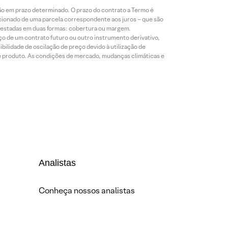
ão em prazo determinado. O prazo do contrato a Termo é
icionado de uma parcela correspondente aos juros – que são
prestadas em duas formas: cobertura ou margem.
o de um contrato futuro ou outro instrumento derivativo,
bilidade de oscilação de preço devido à utilização de
de produto. As condições de mercado, mudanças climáticas e
Analistas
Conheça nossos analistas