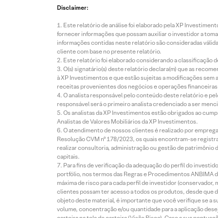
Disclaimer:
Este relatório de análise foi elaborado pela XP Investim
fornecer informações que possam auxiliar o investidor a toma
informações contidas neste relatório são consideradas válida
cliente com base no presente relatório.
Este relatório foi elaborado considerando a classificação d
O(s) signatário(s) deste relatório declara(m) que as reco
à XP Investimentos e que estão sujeitas a modificações sem 
receitas provenientes dos negócios e operações financeiras 
O analista responsável pelo conteúdo deste relatório e pe
responsável será o primeiro analista credenciado a ser menci
Os analistas da XP Investimentos estão obrigados ao cumpr
Analistas de Valores Mobiliários da XP Investimentos.
O atendimento de nossos clientes é realizado por empreg
Resolução CVM nº 178/2023, os quais encontram-se registrad
realizar consultoria, administração ou gestão de patrimônio 
capitais.
Para fins de verificação da adequação do perfil do invest
portfólio, nos termos das Regras e Procedimentos ANBIMA de
máxima de risco para cada perfil de investidor (conservado
clientes possam ter acesso a todos os produtos, desde que de
objeto deste material, é importante que você verifique se a
volume, concentração e/ou quantidade para a aplicação dese
carteira na tela de carteira (Visão Risco). Caso a sua pontu