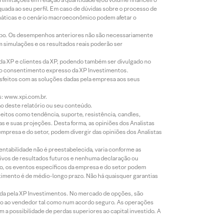
equada ao seu perfil. Em caso de dúvidas sobre o processo de
imáticas e o cenário macroeconômico podem afetar o
empo. Os desempenhos anteriores não são necessariamente
m simulações e os resultados reais poderão ser
 da XP e clientes da XP, podendo também ser divulgado no
évio consentimento expresso da XP Investimentos.
isfeitos com as soluções dadas pela empresa aos seus
s: www.xpi.com.br.
ão deste relatório ou seu conteúdo.
eitos como tendência, suporte, resistência, candles,
s e suas projeções. Desta forma, as opiniões dos Analistas
presa e do setor, podem divergir das opiniões dos Analistas
entabilidade não é preestabelecida, varia conforme as
ivos de resultados futuros e nenhuma declaração ou
co, os eventos específicos da empresa e do setor podem
timento é de médio-longo prazo. Não há quaisquer garantias
icada pela XP Investimentos. No mercado de opções, são
mio ao vendedor tal como num acordo seguro. As operações
a possibilidade de perdas superiores ao capital investido. A