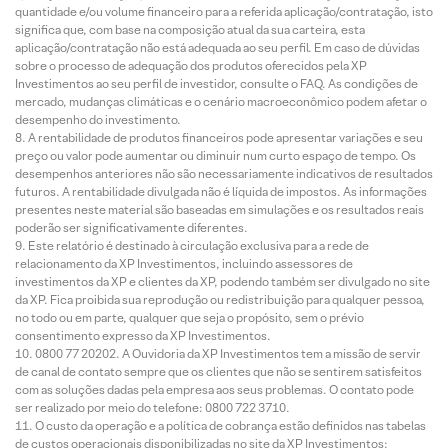
quantidade e/ou volume financeiro para a referida aplicação/contratação, isto
significa que, com base na composição atual da sua carteira, esta
aplicação/contratação não está adequada ao seu perfil. Em caso de dúvidas
sobre o processo de adequação dos produtos oferecidos pela XP
Investimentos ao seu perfil de investidor, consulte o FAQ. As condições de
mercado, mudanças climáticas e o cenário macroeconômico podem afetar o
desempenho do investimento.
A rentabilidade de produtos financeiros pode apresentar variações e seu
preço ou valor pode aumentar ou diminuir num curto espaço de tempo. Os
desempenhos anteriores não são necessariamente indicativos de resultados
futuros. A rentabilidade divulgada não é líquida de impostos. As informações
presentes neste material são baseadas em simulações e os resultados reais
poderão ser significativamente diferentes.
Este relatório é destinado à circulação exclusiva para a rede de
relacionamento da XP Investimentos, incluindo assessores de
investimentos da XP e clientes da XP, podendo também ser divulgado no site
da XP. Fica proibida sua reprodução ou redistribuição para qualquer pessoa,
no todo ou em parte, qualquer que seja o propósito, sem o prévio
consentimento expresso da XP Investimentos.
0800 77 20202. A Ouvidoria da XP Investimentos tem a missão de servir
de canal de contato sempre que os clientes que não se sentirem satisfeitos
com as soluções dadas pela empresa aos seus problemas. O contato pode
ser realizado por meio do telefone: 0800 722 3710.
O custo da operação e a política de cobrança estão definidos nas tabelas
de custos operacionais disponibilizadas no site da XP Investimentos: