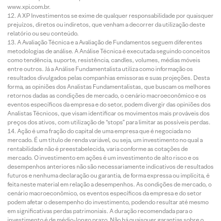
www.xpi.com.br.
A XP Investimentos se exime de qualquer responsabilidade por quaisquer
prejuízos, diretos ou indiretos, que venham a decorrer da utilização deste
relatório ou seu conteúdo.
A Avaliação Técnica e a Avaliação de Fundamentos seguem diferentes
metodologias de análise. A Análise Técnica é executada seguindo conceitos
como tendência, suporte, resistência, candles, volumes, médias móveis
entre outros. Já a Análise Fundamentalista utiliza como informação os
resultados divulgados pelas companhias emissoras e suas projeções. Desta
forma, as opiniões dos Analistas Fundamentalistas, que buscam os melhores
retornos dadas as condições de mercado, o cenário macroeconômico e os
eventos específicos da empresa e do setor, podem divergir das opiniões dos
Analistas Técnicos, que visam identificar os movimentos mais prováveis dos
preços dos ativos, com utilização de “stops” para limitar as possíveis perdas.
Ação é uma fração do capital de uma empresa que é negociada no
mercado. É um título de renda variável, ou seja, um investimento no qual a
rentabilidade não é preestabelecida, varia conforme as cotações de
mercado. O investimento em ações é um investimento de alto risco e os
desempenhos anteriores não são necessariamente indicativos de resultados
futuros e nenhuma declaração ou garantia, de forma expressa ou implícita, é
feita neste material em relação a desempenhos. As condições de mercado, o
cenário macroeconômico, os eventos específicos da empresa e do setor
podem afetar o desempenho do investimento, podendo resultar até mesmo
em significativas perdas patrimoniais. A duração recomendada para o
investimento é de médio-longo prazo. Não há quaisquer garantias sobre o