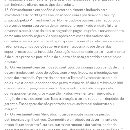
patrimônio do cliente neste tipo de produto.
O investimento em opções é preferencialmente indicado para
investidores de perfil agressivo, de acordo com a política de suitability
praticada pela XP Investimentos. No mercado de opções, são negociados
direitos de compra ou venda de um bem por preço fixado em data futura,
devendo o adquirente do direito negociado pagar um prêmio ao vendedor tal
como num acordo seguro. As operações com esses derivativos são
consideradas de risco muito alto por apresentarem altas relações de risco e
retorno e algumas posições apresentarem a possibilidade de perdas
superiores ao capital investido. A duração recomendada para o investimento
é de curto prazo e o patrimônio do cliente não está garantido neste tipo de
produto.
O investimento em termos são contratos para compra ou a venda de uma
determinada quantidade de ações, a um preço fixado, para liquidação em
prazo determinado. O prazo do contrato a Termo é livremente escolhido
pelos investidores, obedecendo o prazo mínimo de 16 dias e máximo de 999
dias corridos. O preço será o valor da ação adicionado de uma parcela
correspondente aos juros – que são fixados livremente em mercado, em
função do prazo do contrato. Toda transação a termo requer um depósito de
garantia. Essas garantias são prestadas em duas formas: cobertura ou
margem.
O investimento em Mercados Futuros embute riscos de perdas
patrimoniais significativos. Commodity é um objeto ou determinante de
preço de um contrato futuro ou outro instrumento derivativo, podendo
consubstanciar um índice, uma taxa, um valor mobiliário ou produto físico. É