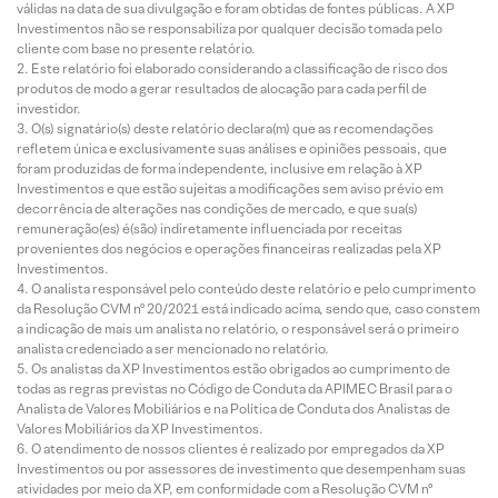
válidas na data de sua divulgação e foram obtidas de fontes públicas. A XP
ais
de
14 de
2026
Investimentos não se responsabiliza por qualquer decisão tomada pelo
ações
2026
agosto
cliente com base no presente relatório.
da
de
Este relatório foi elaborado considerando a classificação de risco dos
Bolsa
2026
produtos de modo a gerar resultados de alocação para cada perfil de
investidor.
O(s) signatário(s) deste relatório declara(m) que as recomendações
refletem única e exclusivamente suas análises e opiniões pessoais, que
foram produzidas de forma independente, inclusive em relação à XP
Investimentos e que estão sujeitas a modificações sem aviso prévio em
decorrência de alterações nas condições de mercado, e que sua(s)
remuneração(es) é(são) indiretamente influenciada por receitas
provenientes dos negócios e operações financeiras realizadas pela XP
Investimentos.
O analista responsável pelo conteúdo deste relatório e pelo cumprimento
da Resolução CVM nº 20/2021 está indicado acima, sendo que, caso constem
a indicação de mais um analista no relatório, o responsável será o primeiro
analista credenciado a ser mencionado no relatório.
Os analistas da XP Investimentos estão obrigados ao cumprimento de
todas as regras previstas no Código de Conduta da APIMEC Brasil para o
Analista de Valores Mobiliários e na Política de Conduta dos Analistas de
Valores Mobiliários da XP Investimentos.
O atendimento de nossos clientes é realizado por empregados da XP
Investimentos ou por assessores de investimento que desempenham suas
atividades por meio da XP, em conformidade com a Resolução CVM nº