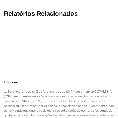
Relatórios Relacionados
7 Ago
7 Ago
7 Ago
7 Ago
2026 • 1
2026 • 1
2026 • 1
2026 • 1
min de
min de
min de
min de
leitura
leitura
leitura
leitura
Disclaimer:
Tendên
Análise
AGRO
Cardá
Este relatório de análise foi elaborado pela XP Investimentos CCTVM S.A.
cias
Técnic
–
io do
(“XP Investimentos ou XP”) de acordo com todas as exigências previstas na
10/08/2
a Arena
Análise
Giba 
Resolução CVM 20/2021, tem como objetivo fornecer informações que
026 |
para 10
Técnic
de
possam auxiliar o investidor a tomar sua própria decisão de investimento, não
das
de
a Arena
agost
constituindo qualquer tipo de oferta ou solicitação de compra e/ou venda de
princip
agosto
de 10 a
de
qualquer produto. As informações contidas neste relatório são consideradas