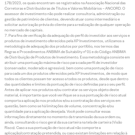
178/2023, os quais encontram-se registrados na Associação Nacional das
Corretoras e Distribuidoras de Títulos e Valores Mobiliários – ANCORD. O
assessor de investimento não pode realizar consultoria, administração ou
gestão de patrimônio de clientes, devendo atuar como intermediário e
solicitar autorização prévia do cliente para a realização de qualquer operação
no mercado de capitais.
Para fins de verificação da adequação do perfil do investidor aos serviços e
produtos de investimento oferecidos pela XP Investimentos, utilizamos a
metodologia de adequação dos produtos por portfólio, nos termos das
Regras e Procedimentos ANBIMA de Suitability nº 01 e do Código ANBIMA
de Distribuição de Produtos de Investimento. Essa metodologia consiste em
atribuir uma pontuação máxima de risco para cada perfil de investidor
(conservador, moderado e agressivo), bem como uma pontuação de risco
para cada um dos produtos oferecidos pela XP Investimentos, de modo que
todos os clientes possam ter acesso a todos os produtos, desde que dentro
das quantidades e limites da pontuação de risco definidas para o seu perfil.
Antes de aplicar nos produtos e/ou contratar os serviços objeto deste
material, é importante que você verifique se a sua pontuação de risco atual
comporta a aplicação nos produtos e/ou a contratação dos serviços em
questão, bem como se há limitações de volume, concentração e/ou
quantidade para a aplicação desejada. Você pode consultar essas
informações diretamente no momento da transmissão da sua ordem ou,
ainda, consultando o risco geral da sua carteira na tela de carteira (Visão
Risco). Caso a sua pontuação de risco atual não comporte a
aplicação/contratação pretendida, ou caso existam limitações em relação à