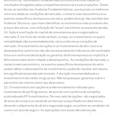
entre outros. Já a Análise Fundamentalista utiliza como informação os
resultados divulgados pelas companhias emissoras e suas projeções. Desta
forma, as opiniões dos Analistas Fundamentalistas, que buscam os melhores
retornos dadas as condições de mercado, o cenário macroeconômico e os
eventos específicos da empresa e do setor, podem divergir das opiniões dos
Analistas Técnicos, que visam identificar os movimentos mais prováveis dos
preços dos ativos, com utilização de “stops” para limitar as possíveis perdas.
Ação é uma fração do capital de uma empresa que é negociada no
mercado. É um título de renda variável, ou seja, um investimento no qual a
rentabilidade não é preestabelecida, varia conforme as cotações de
mercado. O investimento em ações é um investimento de alto risco e os
desempenhos anteriores não são necessariamente indicativos de resultados
futuros e nenhuma declaração ou garantia, de forma expressa ou implícita, é
feita neste material em relação a desempenhos. As condições de mercado, o
cenário macroeconômico, os eventos específicos da empresa e do setor
podem afetar o desempenho do investimento, podendo resultar até mesmo
em significativas perdas patrimoniais. A duração recomendada para o
investimento é de médio-longo prazo. Não há quaisquer garantias sobre o
patrimônio do cliente neste tipo de produto.
O investimento em opções é preferencialmente indicado para
investidores de perfil agressivo, de acordo com a política de suitability
praticada pela XP Investimentos. No mercado de opções, são negociados
direitos de compra ou venda de um bem por preço fixado em data futura,
devendo o adquirente do direito negociado pagar um prêmio ao vendedor tal
como num acordo seguro. As operações com esses derivativos são