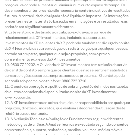
preço ou valor pode aumentar ou diminuir num curto espaço de tempo. Os
desempenhos anteriores não são necessariamente indicativos de resultados
futuros. A rentabilidade divulgada não é líquida de impostos. As informações
presentes neste material são baseadas em simulações e os resultados reais
poderão ser significativamente diferentes.
Este relatório é destinado à circulação exclusiva para a rede de
relacionamento da XP Investimentos, incluindo assessores de
investimentos da XP e clientes da XP, podendo também ser divulgado no site
da XP. Fica proibida sua reprodução ou redistribuição para qualquer pessoa,
no todo ou em parte, qualquer que seja o propósito, sem o prévio
consentimento expresso da XP Investimentos.
0800 77 20202. A Ouvidoria da XP Investimentos tem a missão de servir
de canal de contato sempre que os clientes que não se sentirem satisfeitos
com as soluções dadas pela empresa aos seus problemas. O contato pode
ser realizado por meio do telefone: 0800 722 3710.
O custo da operação e a política de cobrança estão definidos nas tabelas
de custos operacionais disponibilizadas no site da XP Investimentos:
www.xpi.com.br.
A XP Investimentos se exime de qualquer responsabilidade por quaisquer
prejuízos, diretos ou indiretos, que venham a decorrer da utilização deste
relatório ou seu conteúdo.
A Avaliação Técnica e a Avaliação de Fundamentos seguem diferentes
metodologias de análise. A Análise Técnica é executada seguindo conceitos
como tendência, suporte, resistência, candles, volumes, médias móveis