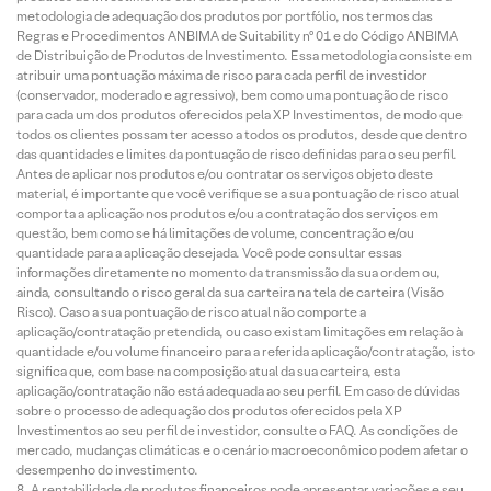
metodologia de adequação dos produtos por portfólio, nos termos das
Regras e Procedimentos ANBIMA de Suitability nº 01 e do Código ANBIMA
de Distribuição de Produtos de Investimento. Essa metodologia consiste em
atribuir uma pontuação máxima de risco para cada perfil de investidor
(conservador, moderado e agressivo), bem como uma pontuação de risco
para cada um dos produtos oferecidos pela XP Investimentos, de modo que
todos os clientes possam ter acesso a todos os produtos, desde que dentro
das quantidades e limites da pontuação de risco definidas para o seu perfil.
Antes de aplicar nos produtos e/ou contratar os serviços objeto deste
material, é importante que você verifique se a sua pontuação de risco atual
comporta a aplicação nos produtos e/ou a contratação dos serviços em
questão, bem como se há limitações de volume, concentração e/ou
quantidade para a aplicação desejada. Você pode consultar essas
informações diretamente no momento da transmissão da sua ordem ou,
ainda, consultando o risco geral da sua carteira na tela de carteira (Visão
Risco). Caso a sua pontuação de risco atual não comporte a
aplicação/contratação pretendida, ou caso existam limitações em relação à
quantidade e/ou volume financeiro para a referida aplicação/contratação, isto
significa que, com base na composição atual da sua carteira, esta
aplicação/contratação não está adequada ao seu perfil. Em caso de dúvidas
sobre o processo de adequação dos produtos oferecidos pela XP
Investimentos ao seu perfil de investidor, consulte o FAQ. As condições de
mercado, mudanças climáticas e o cenário macroeconômico podem afetar o
desempenho do investimento.
A rentabilidade de produtos financeiros pode apresentar variações e seu