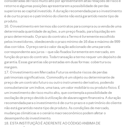
consideradas de risco muito alto por apresentarem altas relações de risco e
retorno e algumas posições apresentarem a possibilidade de perdas
superiores ao capital investido. A duração recomendada para o investimento
é de curto prazo e o patrimônio do cliente não está garantido neste tipo de
produto.
O investimento em termos são contratos para compra ou a venda de uma
determinada quantidade de ações, a um preço fixado, para liquidação em
prazo determinado. O prazo do contrato a Termo é livremente escolhido
pelos investidores, obedecendo o prazo mínimo de 16 dias e máximo de 999
dias corridos. O preço será o valor da ação adicionado de uma parcela
correspondente aos juros – que são fixados livremente em mercado, em
função do prazo do contrato. Toda transação a termo requer um depósito de
garantia. Essas garantias são prestadas em duas formas: cobertura ou
margem.
O investimento em Mercados Futuros embute riscos de perdas
patrimoniais significativos. Commodity é um objeto ou determinante de
preço de um contrato futuro ou outro instrumento derivativo, podendo
consubstanciar um índice, uma taxa, um valor mobiliário ou produto físico. É
um investimento de risco muito alto, que contempla a possibilidade de
oscilação de preço devido à utilização de alavancagem financeira. A duração
recomendada para o investimento é de curto prazo e o patrimônio do cliente
não está garantido neste tipo de produto. As condições de mercado,
mudanças climáticas e o cenário macroeconômico podem afetar o
desempenho do investimento.
ESTA INSTITUIÇÃO É ADERENTE AO CÓDIGO ANBIMA DE