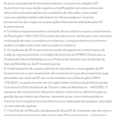
foram produzidas de forma independente, inclusive em relação à XP
Investimentos e que estão sujeitas a modificações sem aviso prévio em
decorrência de alterações nas condições de mercado, e que sua(s)
remuneração(es) é(são) indiretamente influenciada por receitas
provenientes dos negócios e operações financeiras realizadas pela XP
Investimentos.
O analista responsável pelo conteúdo deste relatório e pelo cumprimento
da Resolução CVM nº 20/2021 está indicado acima, sendo que, caso constem
a indicação de mais um analista no relatório, o responsável será o primeiro
analista credenciado a ser mencionado no relatório.
Os analistas da XP Investimentos estão obrigados ao cumprimento de
todas as regras previstas no Código de Conduta da APIMEC Brasil para o
Analista de Valores Mobiliários e na Política de Conduta dos Analistas de
Valores Mobiliários da XP Investimentos.
O atendimento de nossos clientes é realizado por empregados da XP
Investimentos ou por assessores de investimento que desempenham suas
atividades por meio da XP, em conformidade com a Resolução CVM nº
178/2023, os quais encontram-se registrados na Associação Nacional das
Corretoras e Distribuidoras de Títulos e Valores Mobiliários – ANCORD. O
assessor de investimento não pode realizar consultoria, administração ou
gestão de patrimônio de clientes, devendo atuar como intermediário e
solicitar autorização prévia do cliente para a realização de qualquer operação
no mercado de capitais.
Para fins de verificação da adequação do perfil do investidor aos serviços e
produtos de investimento oferecidos pela XP Investimentos, utilizamos a