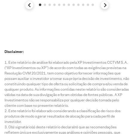
Disclaimer:
Este relatório de análise foi elaborado pela XP Investimentos CCTVM S.A.
(“XP Investimentos ou XP”) de acordo com todas as exigências previstas na
Resolução CVM 20/2021, tem como objetivo fornecer informações que
possam auxiliar o investidor a tomar sua própria decisão de investimento, não
constituindo qualquer tipo de oferta ou solicitação de compra e/ou venda de
qualquer produto. As informações contidas neste relatório são consideradas
válidas na data de sua divulgação e foram obtidas de fontes públicas. A XP
Investimentos não se responsabiliza por qualquer decisão tomada pelo
cliente com base no presente relatório.
Este relatório foi elaborado considerando a classificação de risco dos
produtos de modo a gerar resultados de alocação para cada perfil de
investidor.
O(s) signatário(s) deste relatório declara(m) que as recomendações
refletem única e exclusivamente suas análises e opiniões pessoais, que