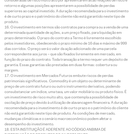
consideradas de risco muito alto por apresentarem altas relações de risco e
retorno e algumas posições apresentarem a possibilidade de perdas
superiores ao capital investido. A duração recomendada para o investimento
é de curto prazo e o patrimônio do cliente não está garantido neste tipo de
produto.
O investimento em termos são contratos para compra ou a venda de uma
determinada quantidade de ações, a um preço fixado, para liquidação em
prazo determinado. O prazo do contrato a Termo é livremente escolhido
pelos investidores, obedecendo o prazo mínimo de 16 dias e máximo de 999
dias corridos. O preço será o valor da ação adicionado de uma parcela
correspondente aos juros – que são fixados livremente em mercado, em
função do prazo do contrato. Toda transação a termo requer um depósito de
garantia. Essas garantias são prestadas em duas formas: cobertura ou
margem.
O investimento em Mercados Futuros embute riscos de perdas
patrimoniais significativos. Commodity é um objeto ou determinante de
preço de um contrato futuro ou outro instrumento derivativo, podendo
consubstanciar um índice, uma taxa, um valor mobiliário ou produto físico. É
um investimento de risco muito alto, que contempla a possibilidade de
oscilação de preço devido à utilização de alavancagem financeira. A duração
recomendada para o investimento é de curto prazo e o patrimônio do cliente
não está garantido neste tipo de produto. As condições de mercado,
mudanças climáticas e o cenário macroeconômico podem afetar o
desempenho do investimento.
ESTA INSTITUIÇÃO É ADERENTE AO CÓDIGO ANBIMA DE