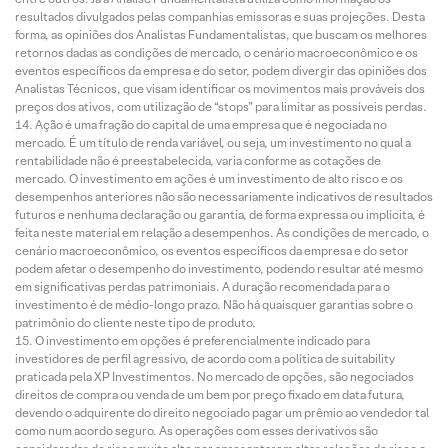
resultados divulgados pelas companhias emissoras e suas projeções. Desta
forma, as opiniões dos Analistas Fundamentalistas, que buscam os melhores
retornos dadas as condições de mercado, o cenário macroeconômico e os
eventos específicos da empresa e do setor, podem divergir das opiniões dos
Analistas Técnicos, que visam identificar os movimentos mais prováveis dos
preços dos ativos, com utilização de “stops” para limitar as possíveis perdas.
Ação é uma fração do capital de uma empresa que é negociada no
mercado. É um título de renda variável, ou seja, um investimento no qual a
rentabilidade não é preestabelecida, varia conforme as cotações de
mercado. O investimento em ações é um investimento de alto risco e os
desempenhos anteriores não são necessariamente indicativos de resultados
futuros e nenhuma declaração ou garantia, de forma expressa ou implícita, é
feita neste material em relação a desempenhos. As condições de mercado, o
cenário macroeconômico, os eventos específicos da empresa e do setor
podem afetar o desempenho do investimento, podendo resultar até mesmo
em significativas perdas patrimoniais. A duração recomendada para o
investimento é de médio-longo prazo. Não há quaisquer garantias sobre o
patrimônio do cliente neste tipo de produto.
O investimento em opções é preferencialmente indicado para
investidores de perfil agressivo, de acordo com a política de suitability
praticada pela XP Investimentos. No mercado de opções, são negociados
direitos de compra ou venda de um bem por preço fixado em data futura,
devendo o adquirente do direito negociado pagar um prêmio ao vendedor tal
como num acordo seguro. As operações com esses derivativos são