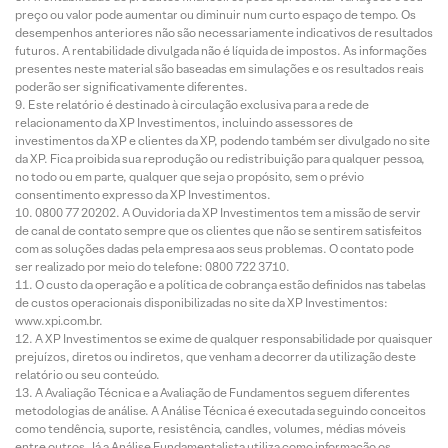
preço ou valor pode aumentar ou diminuir num curto espaço de tempo. Os
desempenhos anteriores não são necessariamente indicativos de resultados
futuros. A rentabilidade divulgada não é líquida de impostos. As informações
presentes neste material são baseadas em simulações e os resultados reais
poderão ser significativamente diferentes.
Este relatório é destinado à circulação exclusiva para a rede de
relacionamento da XP Investimentos, incluindo assessores de
investimentos da XP e clientes da XP, podendo também ser divulgado no site
da XP. Fica proibida sua reprodução ou redistribuição para qualquer pessoa,
no todo ou em parte, qualquer que seja o propósito, sem o prévio
consentimento expresso da XP Investimentos.
0800 77 20202. A Ouvidoria da XP Investimentos tem a missão de servir
de canal de contato sempre que os clientes que não se sentirem satisfeitos
com as soluções dadas pela empresa aos seus problemas. O contato pode
ser realizado por meio do telefone: 0800 722 3710.
O custo da operação e a política de cobrança estão definidos nas tabelas
de custos operacionais disponibilizadas no site da XP Investimentos:
www.xpi.com.br.
A XP Investimentos se exime de qualquer responsabilidade por quaisquer
prejuízos, diretos ou indiretos, que venham a decorrer da utilização deste
relatório ou seu conteúdo.
A Avaliação Técnica e a Avaliação de Fundamentos seguem diferentes
metodologias de análise. A Análise Técnica é executada seguindo conceitos
como tendência, suporte, resistência, candles, volumes, médias móveis
entre outros. Já a Análise Fundamentalista utiliza como informação os