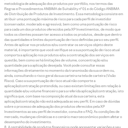
metodologia de adequação dos produtos por portfólio, nos termos das
Regras e Procedimentos ANBIMA de Suitability nº 01 e do Código ANBIMA
de Distribuição de Produtos de Investimento. Essa metodologia consiste em
atribuir uma pontuação máxima de risco para cada perfil de investidor
(conservador, moderado e agressivo), bem como uma pontuação de risco
para cada um dos produtos oferecidos pela XP Investimentos, de modo que
todos os clientes possam ter acesso a todos os produtos, desde que dentro
das quantidades e limites da pontuação de risco definidas para o seu perfil.
Antes de aplicar nos produtos e/ou contratar os serviços objeto deste
material, é importante que você verifique se a sua pontuação de risco atual
comporta a aplicação nos produtos e/ou a contratação dos serviços em
questão, bem como se há limitações de volume, concentração e/ou
quantidade para a aplicação desejada. Você pode consultar essas
informações diretamente no momento da transmissão da sua ordem ou,
ainda, consultando o risco geral da sua carteira na tela de carteira (Visão
Risco). Caso a sua pontuação de risco atual não comporte a
aplicação/contratação pretendida, ou caso existam limitações em relação à
quantidade e/ou volume financeiro para a referida aplicação/contratação, isto
significa que, com base na composição atual da sua carteira, esta
aplicação/contratação não está adequada ao seu perfil. Em caso de dúvidas
sobre o processo de adequação dos produtos oferecidos pela XP
Investimentos ao seu perfil de investidor, consulte o FAQ. As condições de
mercado, mudanças climáticas e o cenário macroeconômico podem afetar o
desempenho do investimento.
A rentabilidade de produtos financeiros pode apresentar variações e seu