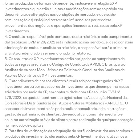
foram produzidas de forma independente, inclusive em relação à XP
Investimentos e que estão sujeitas a modificações sem aviso prévio em
decorrência de alterações nas condições de mercado, e que sua(s)
remuneração(es) é(são) indiretamente influenciada por receitas
provenientes dos negócios e operações financeiras realizadas pela XP
Investimentos.
O analista responsável pelo conteúdo deste relatório e pelo cumprimento
da Resolução CVM nº 20/2021 está indicado acima, sendo que, caso constem
a indicação de mais um analista no relatório, o responsável será o primeiro
analista credenciado a ser mencionado no relatório.
Os analistas da XP Investimentos estão obrigados ao cumprimento de
todas as regras previstas no Código de Conduta da APIMEC Brasil para o
Analista de Valores Mobiliários e na Política de Conduta dos Analistas de
Valores Mobiliários da XP Investimentos.
O atendimento de nossos clientes é realizado por empregados da XP
Investimentos ou por assessores de investimento que desempenham suas
atividades por meio da XP, em conformidade com a Resolução CVM nº
178/2023, os quais encontram-se registrados na Associação Nacional das
Corretoras e Distribuidoras de Títulos e Valores Mobiliários – ANCORD. O
assessor de investimento não pode realizar consultoria, administração ou
gestão de patrimônio de clientes, devendo atuar como intermediário e
solicitar autorização prévia do cliente para a realização de qualquer operação
no mercado de capitais.
Para fins de verificação da adequação do perfil do investidor aos serviços e
produtos de investimento oferecidos pela XP Investimentos, utilizamos a